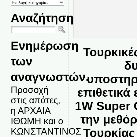
ΚΑΤΗΓΟΡΙΕΣ
ΘΕΜΑΤΩΝ
Αναζήτηση
Ενημέρωση
Τουρκικέ
των
δ
αναγνωστών.
υποστηρ
Προσοχή
επιθετικά
στις απάτες,
1W Super 
η ΑΡΧΑΙΑ
την μεθό
ΙΘΩΜΗ και ο
ΚΩΝΣΤΑΝΤΙΝΟΣ
Τουρκίας