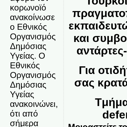
Τούρκοι
κορωνοϊό
πραγματο
ανακοίνωσε
εκπαιδευτ
ο Εθνικός
Οργανισμός
και συμβο
Δημόσιας
αντάρτες
Υγείας. Ο
Εθνικός
Για οτιδ
Οργανισμός
σας κρατ
Δημόσιας
Υγείας
Tμήμα
ανακοινώνει,
defe
ότι από
σήμερα
Μοιραστείτε το