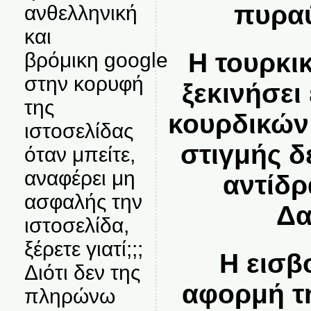
πυραύ
ανθελληνική
και
Η τουρκι
βρόμικη google
στην κορυφή
ξεκινήσει
της
κουρδικών
ιστοσελίδας
στιγμής δ
όταν μπείτε,
αναφέρει μη
αντίδρ
ασφαλής την
Δα
ιστοσελίδα,
ξέρετε γιατί;;;
Η εισβ
Διότι δεν της
αφορμή τ
πληρώνω