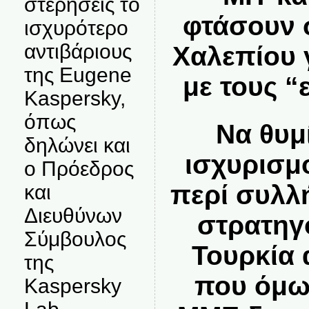
στερήσεις το
φτάσουν 
ισχυρότερο
αντιβάριους
Χαλεπίου 
της Eugene
με τους “
Kaspersky,
όπως
Να θυμ
δηλώνει και
ισχυρισμ
ο Πρόεδρος
περί συλλ
και
Διευθύνων
στρατηγ
Σύμβουλος
Τουρκία 
της
που όμω
Kaspersky