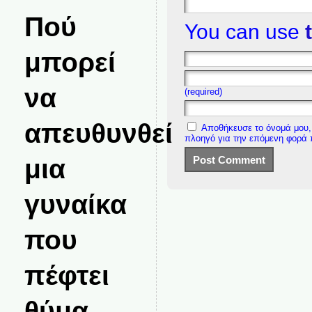
Πού
You can use
μπορεί
να
(required)
απευθυνθεί
Αποθήκευσε το όνομά μου, 
πλοηγό για την επόμενη φορά
μια
γυναίκα
που
πέφτει
θύμα