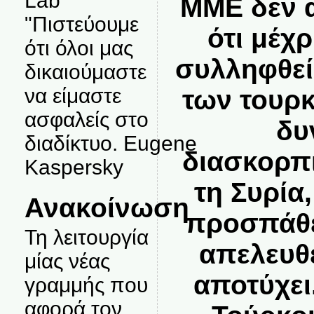
Lab
ΜΜΕ δεν α
"Πιστεύουμε
ότι μέχ
ότι όλοι μας
συλληφθεί
δικαιούμαστε
να είμαστε
των τουρ
ασφαλείς στο
δυ
διαδίκτυο. Eugene
διασκορπ
Kaspersky
τη Συρία,
Ανακοίνωση
προσπάθε
Τη λειτουργία
απελευθ
μίας νέας
αποτύχει
γραμμής που
αφορά τον