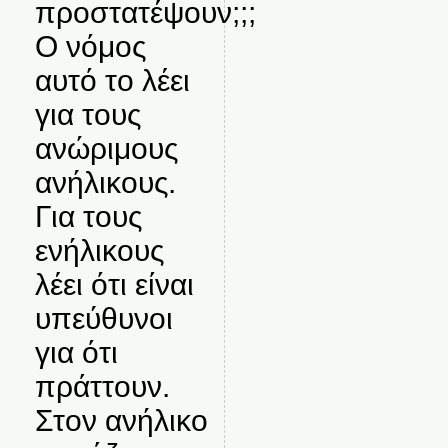
προστατέψουν;;;
Ο νόμος
αυτό το λέει
για τους
ανώριμους
ανήλικους.
Για τους
ενήλικους
λέει ότι είναι
υπεύθυνοι
για ότι
πράττουν.
Στον ανήλικο