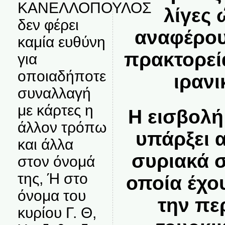
ΚΑΝΕΛΛΟΠΟΥΛΟΣ
λίγες
δεν φέρει
αναφέρου
καμία ευθύνη
πρακτορεί
για
οποιαδήποτε
ιρανι
συναλλαγή
με κάρτες η
Η εισβολή
άλλον τρόπω
υπάρξει 
και άλλα
συριακά 
στον όνομά
της, Ή στο
οποία έχο
όνομα του
την περ
κυρίου Γ. Θ,