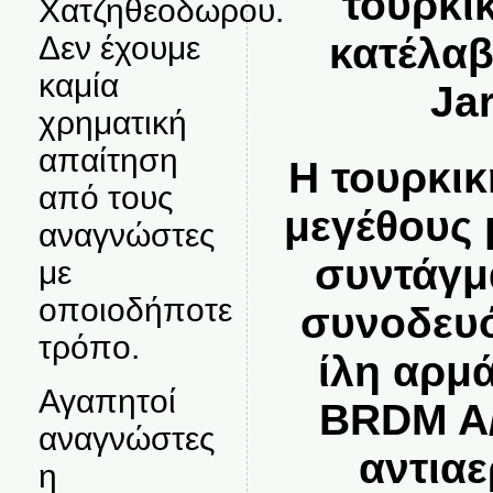
τουρκι
Χατζηθεοδωρου.
κατέλαβ
Δεν έχουμε
καμία
Ja
χρηματική
απαίτηση
Η τουρκικ
από τους
μεγέθους 
αναγνώστες
συντάγμα
με
οποιοδήποτε
συνοδευό
τρόπο.
ίλη αρμ
Αγαπητοί
BRDM A/
αναγνώστες
αντια
η