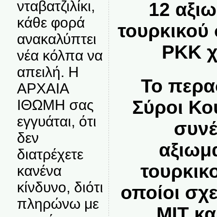
νταβατζιλίκι,
12 αξι
κάθε φορά
τουρκικού
ανακαλύπτει
ΡΚΚ χ
νέα κόλπα να
απειλή. Η
Το περα
ΑΡΧΑΙΑ
Σύροι Κο
ΙΘΩΜΗ σας
εγγυάται, ότι
συνέ
δεν
αξιωμ
διατρέχετε
τουρκικ
κανένα
κίνδυνο, διότι
οποίοι σχε
πληρώνω με
ΜΙΤ κα