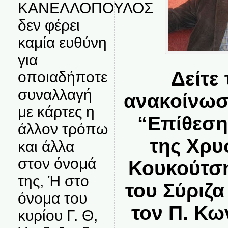
ΚΑΝΕΛΛΟΠΟΥΛΟΣ
δεν φέρει
καμία ευθύνη
για
Δείτε 
οποιαδήποτε
συναλλαγή
ανακοίνωσ
με κάρτες η
“Επίθεση
άλλον τρόπω
της Χρυ
και άλλα
στον όνομά
Κουκούτση
της, Ή στο
του Σύριζα
όνομα του
τον Π. Κω
κυρίου Γ. Θ,