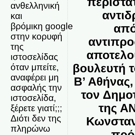
περιστα
ανθελληνική
αντιδ
και
βρόμικη google
από
στην κορυφή
αντιπρο
της
αποτελο
ιστοσελίδας
βουλευτή 
όταν μπείτε,
αναφέρει μη
Β’ Αθήνας,
ασφαλής την
τον Δημο
ιστοσελίδα,
της Α
ξέρετε γιατί;;;
Διότι δεν της
Κωνσταν
πληρώνω
πρό