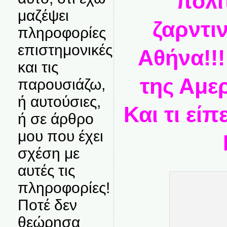
πολι
μαζέψει
ζαρντι
πληροφορίες
επιστημονικές
Αθήνα!!
και τις
της Αμερ
παρουσιάζω,
ή αυτούσιες,
Και τι εί
ή σε άρθρο
μου που έχει
σχέση με
αυτές τις
πληροφορίες!
Ποτέ δεν
θεώρησα