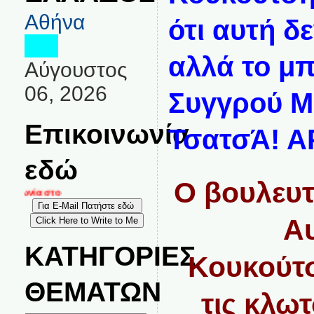
Αθήνα
ότι αυτή δε
αλλά το μ
Αύγουστος
06, 2026
Συγγρού Μ
Επικοινωνία
ΤσατσΆ! 
εδώ
Ο βουλευτ
ινωνία στο
Αυ
ΚΑΤΗΓΟΡΙΕΣ
Κουκούτσ
ΘΕΜΑΤΩΝ
τις κλω