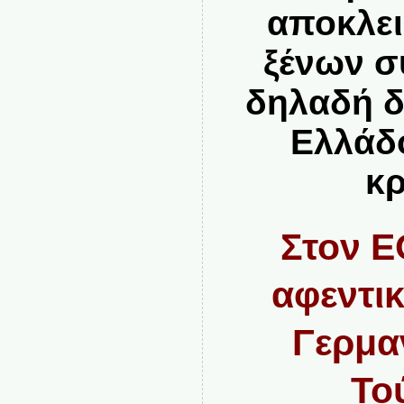
αποκλει
ξένων σ
δηλαδή δ
Ελλάδ
κρ
Στον 
αφεντικ
Γερμα
Το