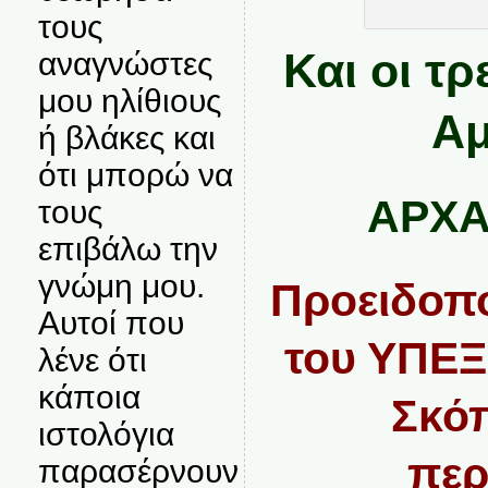
τους
Και οι τρ
αναγνώστες
μου ηλίθιους
Αμ
ή βλάκες και
ότι μπορώ να
ΑΡΧΑ
τους
επιβάλω την
γνώμη μου.
Προειδοπο
Αυτοί που
του ΥΠΕΞ
λένε ότι
κάποια
Σκόπ
ιστολόγια
περ
παρασέρνουν