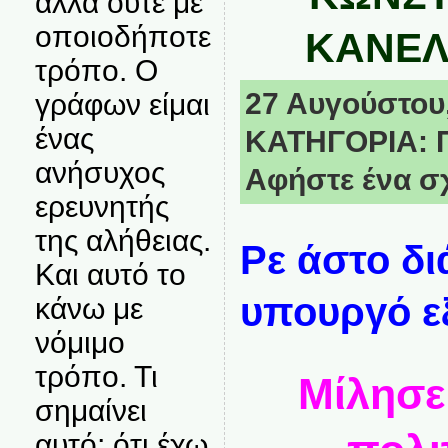
αλλά ούτε με
οποιοδήποτε
ΚΑΝΕΛ
τρόπο. Ο
27 Αυγούστου,
γράφων είμαι
ένας
ΚΑΤΗΓΟΡΙΑ:
ανήσυχος
Αφήστε ένα σ
ερευνητής
της αλήθειας.
Ρε άστο δ
Και αυτό το
υπουργό ε
κάνω με
νόμιμο
τρόπο. Τι
Μίλησε 
σημαίνει
αυτό; ότι έχω