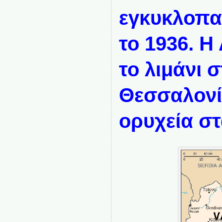
εγκυκλοπα
το 1936. Η
το λιμάνι 
Θεσσαλονί
ορυχεία στ