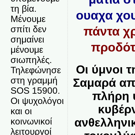
τη βία.
ουαχα χο
Μένουμε
σπίτι δεν
πάντα χρ
σημαίνει
προδότ
μένουμε
σιωπηλές.
Οι ύμνοι 
Τηλεφώνησε
στη γραμμή
Σαμαρά απ
SOS 15900.
πλήρη 
Οι ψυχολόγοι
κυβέρ
και οι
ανθελληνι
κοινωνικοί
λειτουργοί