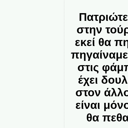
Πατριώτε
στην τούρ
εκεί θα 
πηγαίναμε
στις φάμπ
έχει δου
στον άλλ
είναι μόν
θα πεθα