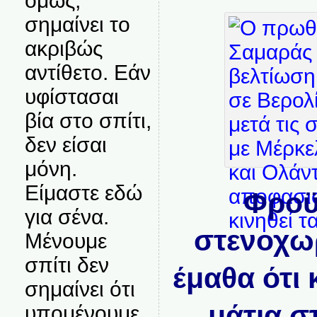
όμως,
σημαίνει το
ακριβώς
αντίθετο. Εάν
υφίστασαι
βία στο σπίτι,
δεν είσαι
μόνη.
Είμαστε εδώ
Φροϋ
για σένα.
στενοχωρ
Μένουμε
σπίτι δεν
έμαθα ότι 
σημαίνει ότι
μάτια σ
υπομένουμε