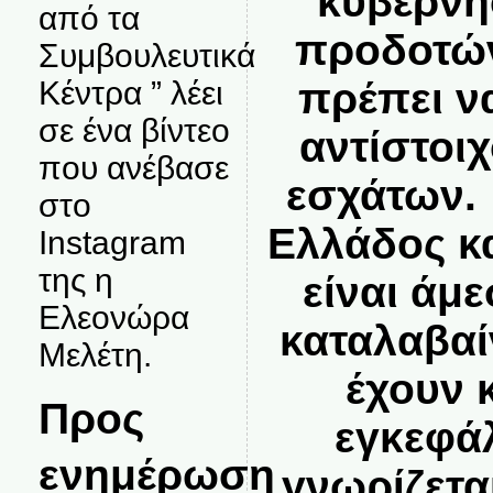
κυβέρνη
από τα
προδοτών
Συμβουλευτικά
πρέπει να
Κέντρα ” λέει
σε ένα βίντεο
αντίστοι
που ανέβασε
εσχάτων.
στο
Ελλάδος κ
Instagram
της η
είναι άμε
Ελεονώρα
καταλαβαί
Μελέτη.
έχουν 
Προς
εγκεφάλ
ενημέρωση
γνωρίζετα