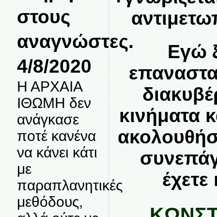
στους
αντιμετωπ
αναγνώστες.
Εγώ 
4/8/2020
επαναστα
Η ΑΡΧΑΙΑ
διακυβέ
ΙΘΩΜΗ δεν
κινήματα 
ανάγκασε
ακολουθήσ
ποτέ κανένα
να κάνει κάτι
συνεπάγε
με
έχετε 
παραπλανητικές
μεθόδους,
ΚΩΝΣΤ