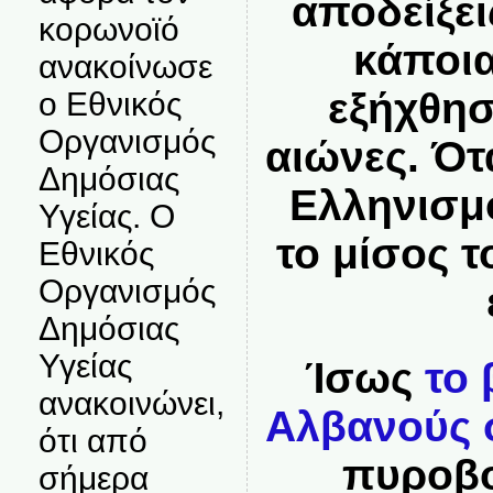
αποδείξει
κορωνοϊό
κάποια
ανακοίνωσε
εξήχθησ
ο Εθνικός
Οργανισμός
αιώνες. Ότ
Δημόσιας
Ελληνισμ
Υγείας. Ο
το μίσος τ
Εθνικός
Οργανισμός
Δημόσιας
Υγείας
Ίσως
το 
ανακοινώνει,
Αλβανούς 
ότι από
πυροβο
σήμερα