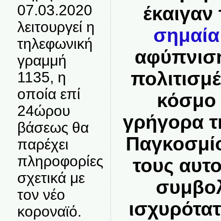
07.03.2020
έκαιγαν 
λειτουργεί η
σημαία
τηλεφωνική
αφύπνιση
γραμμή
πολιτισμ
1135, η
οποία επί
κόσμο 
24ώρου
γρήγορα τ
βάσεως θα
Παγκοσμί
παρέχει
πληροφορίες
τους αυτ
σχετικά με
συμβολ
τον νέο
ισχυρότα
κοροναϊό.