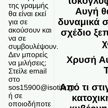
τοκογλύ
της γραμμής
Αυγή θ
θα είναι εκεί
δυναμικά 
για σε
ακούσουν και
σχέδιο ξε
να σε
χ
συμβουλέψουν.
Δεν μπορείς
Χρυσή Αυ
να μιλήσεις;
Στείλε email
στο
Από τι στ
sos15900@isotita.gr
ή σε
κατοχικ
οποιοδήποτε