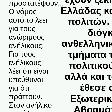
προστατέψουν;;;
Ελλάδας κ
Ο νόμος
αυτό το λέει
πολιτών.
για τους
διόγ
ανώριμους
ανθελληνι
ανήλικους.
τμήματα 
Για τους
ενήλικους
πολιτικο
λέει ότι είναι
αλλά και 
υπεύθυνοι
έθεσε 
για ότι
πράττουν.
Εξωτερι
Στον ανήλικο
Αβραμό