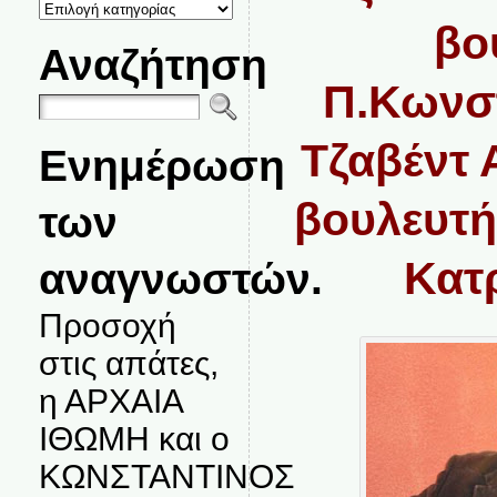
ΚΑΤΗΓΟΡΙΕΣ
ΘΕΜΑΤΩΝ
βο
Αναζήτηση
Π.Κωνστ
Τζαβέντ 
Ενημέρωση
βουλευτή
των
Κατρ
αναγνωστών.
Προσοχή
στις απάτες,
η ΑΡΧΑΙΑ
ΙΘΩΜΗ και ο
ΚΩΝΣΤΑΝΤΙΝΟΣ