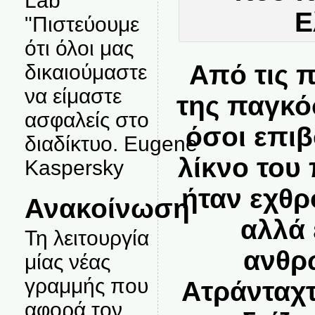
Lab
"Πιστεύουμε
ότι όλοι μας
Από τις 
δικαιούμαστε
να είμαστε
της παγκό
ασφαλείς στο
όσοι επι
διαδίκτυο. Eugene
λίκνο του
Kaspersky
ήταν εχθρ
Ανακοίνωση
αλλά 
Τη λειτουργία
ανθρ
μίας νέας
γραμμής που
Ατράνταχτ
αφορά τον