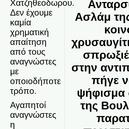
Ανταρσύ
Χατζηθεοδωρου.
Δεν έχουμε
Ασλάμ τη
καμία
κοιν
χρηματική
χρυσαυγίτ
απαίτηση
από τους
σπρωξιές
αναγνώστες
στην αντι
με
πήγε ν
οποιοδήποτε
τρόπο.
ψήφισμα 
της Βουλ
Αγαπητοί
αναγνώστες
παρατ
η