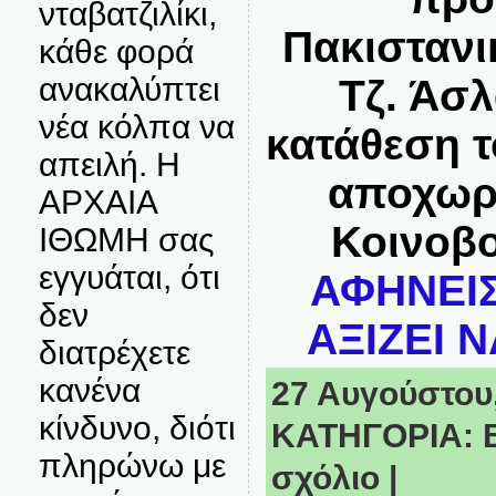
νταβατζιλίκι,
Πακιστανι
κάθε φορά
ανακαλύπτει
Τζ. Άσλ
νέα κόλπα να
κατάθεση 
απειλή. Η
αποχωρ
ΑΡΧΑΙΑ
Κοινοβ
ΙΘΩΜΗ σας
εγγυάται, ότι
ΑΦΗΝΕΙΣ
δεν
ΑΞΙΖΕΙ Ν
διατρέχετε
κανένα
27 Αυγούστου,
κίνδυνο, διότι
ΚΑΤΗΓΟΡΙΑ:
πληρώνω με
σχόλιο
|