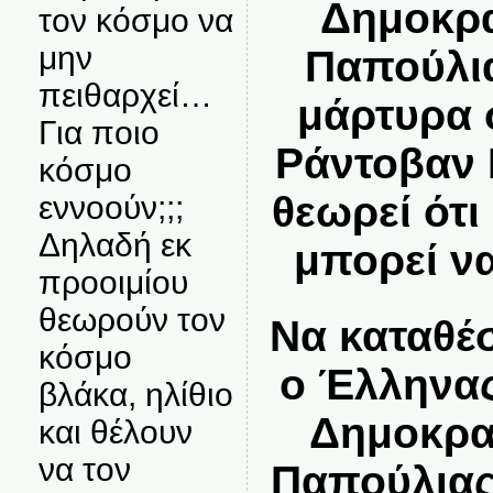
Δημοκρα
τον κόσμο να
μην
Παπούλια
πειθαρχεί…
μάρτυρα 
Για ποιο
Ράντοβαν Κ
κόσμο
θεωρεί ότι
εννοούν;;;
Δηλαδή εκ
μπορεί ν
προοιμίου
θεωρούν τον
Να καταθέσ
κόσμο
ο Έλληνας
βλάκα, ηλίθιο
Δημοκρα
και θέλουν
να τον
Παπούλιας