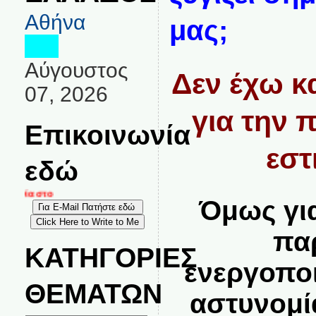
Αθήνα
μας;
Αύγουστος
Δεν έχω κ
07, 2026
για την 
Επικοινωνία
εστ
εδώ
ωνία στο
Όμως για
πα
ΚΑΤΗΓΟΡΙΕΣ
ενεργοπο
ΘΕΜΑΤΩΝ
αστυνομία