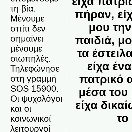
είχα πατρι
τη βία.
πήραν, εί
Μένουμε
μου την
σπίτι δεν
σημαίνει
παιδιά, μ
μένουμε
τα έστειλα
σιωπηλές.
είχα έν
Τηλεφώνησε
πατρικό 
στη γραμμή
SOS 15900.
μέσα του
Οι ψυχολόγοι
είχα δικα
και οι
το
κοινωνικοί
λειτουργοί