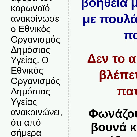
βοήθεια 
κορωνοϊό
με πουλά
ανακοίνωσε
ο Εθνικός
πα
Οργανισμός
Δημόσιας
Δεν το α
Υγείας. Ο
Εθνικός
βλέπε
Οργανισμός
πατ
Δημόσιας
Υγείας
Φωνάζου
ανακοινώνει,
ότι από
βουνά κ
σήμερα