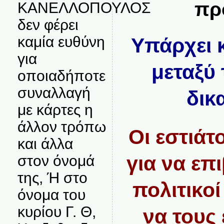
πρ
ΚΑΝΕΛΛΟΠΟΥΛΟΣ
δεν φέρει
καμία ευθύνη
Υπάρχει 
για
μεταξύ 
οποιαδήποτε
συναλλαγή
δικ
με κάρτες η
άλλον τρόπω
Οι εστιάτ
και άλλα
για να επ
στον όνομά
της, Ή στο
πολιτικο
όνομα του
κυρίου Γ. Θ,
να τους