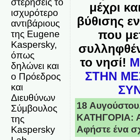
στερήσεις το
μέχρι κα
ισχυρότερο
βύθισης εν
αντιβάριους
που με
της Eugene
Kaspersky,
συλληφθέν
όπως
το νησί!
Μ
δηλώνει και
ΣΤΗΝ ΜΕΣ
ο Πρόεδρος
και
ΣΥΝ
Διευθύνων
18 Αυγούστου,
Σύμβουλος
ΚΑΤΗΓΟΡΙΑ:
της
Αφήστε ένα σ
Kaspersky