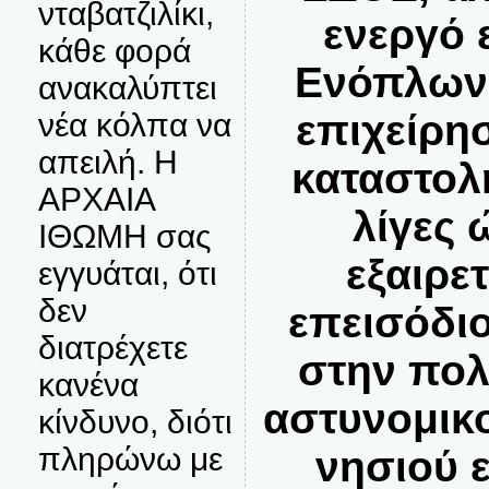
νταβατζιλίκι,
ενεργό 
κάθε φορά
Ενόπλων
ανακαλύπτει
νέα κόλπα να
επιχείρη
απειλή. Η
καταστολ
ΑΡΧΑΙΑ
λίγες 
ΙΘΩΜΗ σας
εξαιρε
εγγυάται, ότι
δεν
επεισόδι
διατρέχετε
στην πολ
κανένα
αστυνομικ
κίνδυνο, διότι
πληρώνω με
νησιού ε