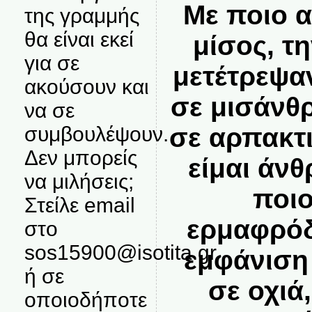
Με ποιο 
της γραμμής
θα είναι εκεί
μίσος, τη
για σε
μετέτρεψα
ακούσουν και
σε μισάνθ
να σε
συμβουλέψουν.
σε αρπακτ
Δεν μπορείς
είμαι άν
να μιλήσεις;
ποιο
Στείλε email
ερμαφρόδ
στο
sos15900@isotita.gr
εμφάνιση
ή σε
σε οχιά
οποιοδήποτε