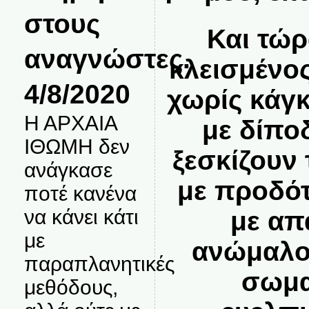
στους
Και τώρ
αναγνώστες.
κλεισμένο
4/8/2020
χωρίς κάγκ
Η ΑΡΧΑΙΑ
με δίπο
ΙΘΩΜΗ δεν
ξεσκίζουν 
ανάγκασε
με προδότ
ποτέ κανένα
να κάνει κάτι
με απ
με
ανώμαλου
παραπλανητικές
σωμα
μεθόδους,