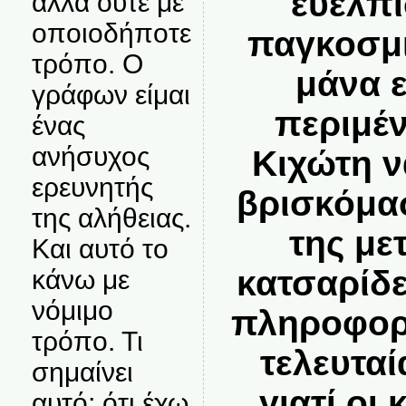
ευελπι
αλλά ούτε με
οποιοδήποτε
παγκοσμι
τρόπο. Ο
μάνα 
γράφων είμαι
περιμέ
ένας
ανήσυχος
Κιχώτη ν
ερευνητής
βρισκόμα
της αλήθειας.
της με
Και αυτό το
κατσαρίδε
κάνω με
νόμιμο
πληροφορη
τρόπο. Τι
τελευταί
σημαίνει
γιατί οι
αυτό; ότι έχω