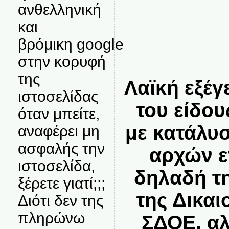
ανθελληνική
και
βρόμικη google
στην κορυφή
της
Λαϊκή εξέ
ιστοσελίδας
του είδο
όταν μπείτε,
με κατάλυ
αναφέρει μη
ασφαλής την
αρχών ε
ιστοσελίδα,
δηλαδή τ
ξέρετε γιατί;;;
της Δικαι
Διότι δεν της
πληρώνω
ΣΔΟΕ, αλ