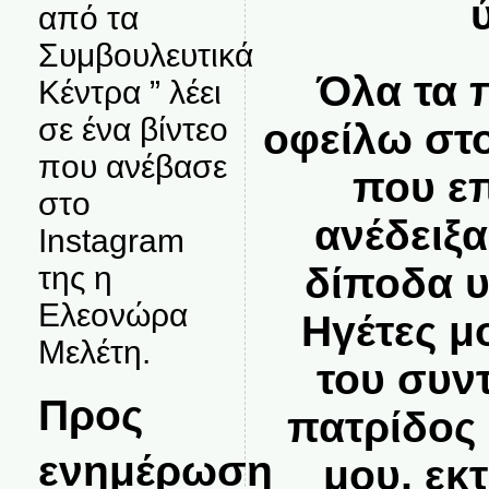
από τα
Συμβουλευτικά
Όλα τα 
Κέντρα ” λέει
σε ένα βίντεο
οφείλω στ
που ανέβασε
που ε
στο
ανέδειξα
Instagram
δίποδα υ
της η
Ελεονώρα
Ηγέτες μ
Μελέτη.
του συν
Προς
πατρίδος
ενημέρωση
μου, εκ