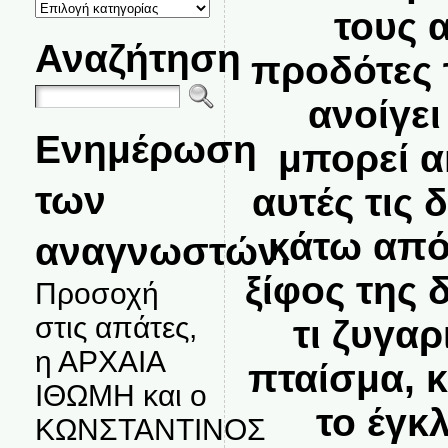
ΚΑΤΗΓΟΡΙΕΣ
τους 
ΘΕΜΑΤΩΝ
Αναζήτηση
προδότες 
ανοίγει
Ενημέρωση
μπορεί α
των
αυτές τις
κάτω από
αναγνωστών.
ξίφος της 
Προσοχή
στις απάτες,
τι ζυγαρ
η ΑΡΧΑΙΑ
πταίσμα, κ
ΙΘΩΜΗ και ο
το έγκ
ΚΩΝΣΤΑΝΤΙΝΟΣ