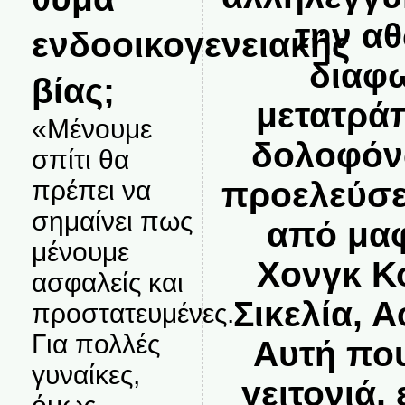
την α
ενδοοικογενειακής
διαφω
βίας;
μετατρά
«Μένουμε
δολοφόν
σπίτι θα
προελεύσε
πρέπει να
σημαίνει πως
από μαφ
μένουμε
Χονγκ Κ
ασφαλείς και
Σικελία, 
προστατευμένες.
Για πολλές
Αυτή που
γυναίκες,
γειτονιά,