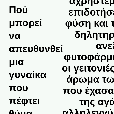
αχρηστεμ
Πού
επιδοτήσ
μπορεί
φύση και 
δηλητηρ
να
ανε
απευθυνθεί
φυτοφάρμ
μια
οι γειτονι
γυναίκα
άρωμα τω
που
που έχασα
πέφτει
της αγ
αλληλεγγύ
θύμα