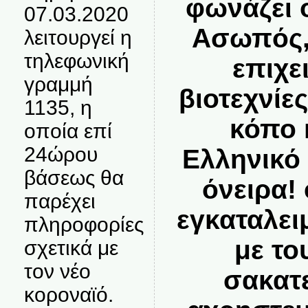
φωνάζει 
07.03.2020
Ασωπός,
λειτουργεί η
τηλεφωνική
επιχε
γραμμή
βιοτεχνίε
1135, η
κόπο 
οποία επί
24ώρου
Ελληνικό
βάσεως θα
όνειρα!
παρέχει
εγκαταλει
πληροφορίες
με το
σχετικά με
τον νέο
σακατ
κοροναϊό.