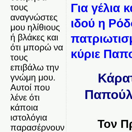
Για γέλια κ
τους
αναγνώστες
ιδού η Ρόδ
μου ηλίθιους
πατριωτισμ
ή βλάκες και
ότι μπορώ να
κύριε Παπο
τους
επιβάλω την
Κάρατ
γνώμη μου.
Αυτοί που
Παπούλ
λένε ότι
κάποια
ιστολόγια
Τον Π
παρασέρνουν