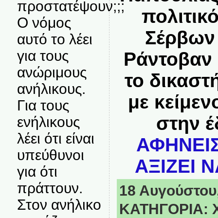
προστατέψουν;;;
πολιτικ
Ο νόμος
Σέρβων 
αυτό το λέει
για τους
Ράντοβαν 
ανώριμους
το δικαστ
ανήλικους.
με κείμε
Για τους
στην 
ενήλικους
λέει ότι είναι
ΑΦΗΝΕΙΣ
υπεύθυνοι
ΑΞΙΖΕΙ Ν
για ότι
πράττουν.
18 Αυγούστου,
Στον ανήλικο
ΚΑΤΗΓΟΡΙΑ: