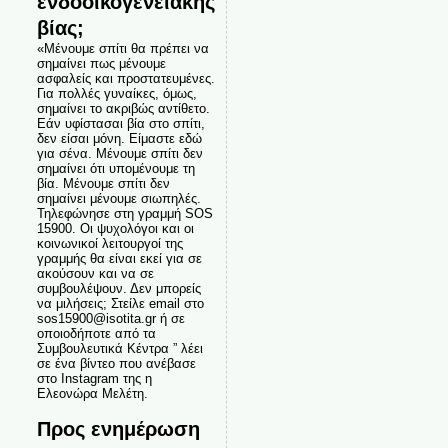
ενδοοικογενειακής
βίας;
«Μένουμε σπίτι θα πρέπει να
σημαίνει πως μένουμε
ασφαλείς και προστατευμένες.
Για πολλές γυναίκες, όμως,
σημαίνει το ακριβώς αντίθετο.
Εάν υφίστασαι βία στο σπίτι,
δεν είσαι μόνη. Είμαστε εδώ
για σένα. Μένουμε σπίτι δεν
σημαίνει ότι υπομένουμε τη
βία. Μένουμε σπίτι δεν
σημαίνει μένουμε σιωπηλές.
Τηλεφώνησε στη γραμμή SOS
15900. Οι ψυχολόγοι και οι
κοινωνικοί λειτουργοί της
γραμμής θα είναι εκεί για σε
ακούσουν και να σε
συμβουλέψουν. Δεν μπορείς
να μιλήσεις; Στείλε email στο
sos15900@isotita.gr ή σε
οποιοδήποτε από τα
Συμβουλευτικά Κέντρα ” λέει
σε ένα βίντεο που ανέβασε
στο Instagram της η
Ελεονώρα Μελέτη.
Προς ενημέρωση