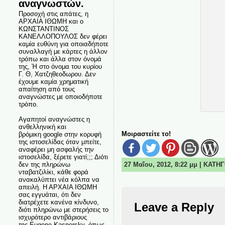
αναγνωστών.
Προσοχή στις απάτες, η
ΑΡΧΑΙΑ ΙΘΩΜΗ και ο
ΚΩΝΣΤΑΝΤΙΝΟΣ
ΚΑΝΕΛΛΟΠΟΥΛΟΣ δεν φέρει
καμία ευθύνη για οποιαδήποτε
συναλλαγή με κάρτες η άλλον
τρόπω και άλλα στον όνομά
της, Ή στο όνομα του κυρίου
Γ. Θ, Χατζηθεοδωρου. Δεν
έχουμε καμία χρηματική
απαίτηση από τους
αναγνώστες με οποιοδήποτε
τρόπο.
Αγαπητοί αναγνώστες η
ανθελληνική και
Μοιραστείτε το!
βρόμικη google στην κορυφή
της ιστοσελίδας όταν μπείτε,
αναφέρει μη ασφαλής την
ιστοσελίδα, ξέρετε γιατί;;; Διότι
δεν της πληρώνω
27 Μαΐου, 2012, 8:22 μμ | ΚΑΤΗ
νταβατζιλίκι, κάθε φορά
ανακαλύπτει νέα κόλπα να
απειλή. Η ΑΡΧΑΙΑ ΙΘΩΜΗ
σας εγγυάται, ότι δεν
διατρέχετε κανένα κίνδυνο,
Leave a Reply
διότι πληρώνω με στερήσεις το
ισχυρότερο αντιβάριους
της Eugene Kaspersky, όπως