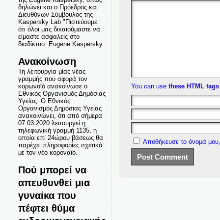
δηλώνει και ο Πρόεδρος και
Διευθύνων Σύμβουλος της
Kaspersky Lab "Πιστεύουμε
ότι όλοι μας δικαιούμαστε να
είμαστε ασφαλείς στο
διαδίκτυο. Eugene Kaspersky
Ανακοίνωση
Τη λειτουργία μίας νέας
γραμμής που αφορά τον
κορωνοϊό ανακοίνωσε ο
You can use
these HTML tags
Εθνικός Οργανισμός Δημόσιας
Υγείας. Ο Εθνικός
Οργανισμός Δημόσιας Υγείας
ανακοινώνει, ότι από σήμερα
07.03.2020 λειτουργεί η
τηλεφωνική γραμμή 1135, η
οποία επί 24ώρου βάσεως θα
Αποθήκευσε το όνομά μου,
παρέχει πληροφορίες σχετικά
με τον νέο κοροναϊό.
Πού μπορεί να
απευθυνθεί μια
γυναίκα που
πέφτει θύμα