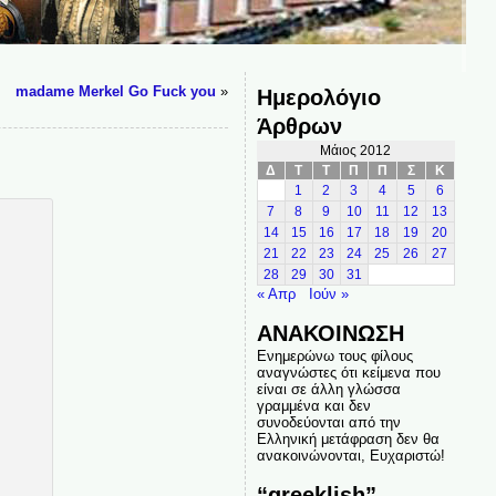
madame Merkel Go Fuck you
»
Ημερολόγιο
Άρθρων
Μάιος 2012
Δ
Τ
Τ
Π
Π
Σ
Κ
1
2
3
4
5
6
7
8
9
10
11
12
13
14
15
16
17
18
19
20
21
22
23
24
25
26
27
28
29
30
31
« Απρ
Ιούν »
ΑΝΑΚΟΙΝΩΣΗ
Ενημερώνω τους φίλους
αναγνώστες ότι κείμενα που
είναι σε άλλη γλώσσα
γραμμένα και δεν
συνοδεύονται από την
Ελληνική μετάφραση δεν θα
ανακοινώνονται, Ευχαριστώ!
“greeklish”