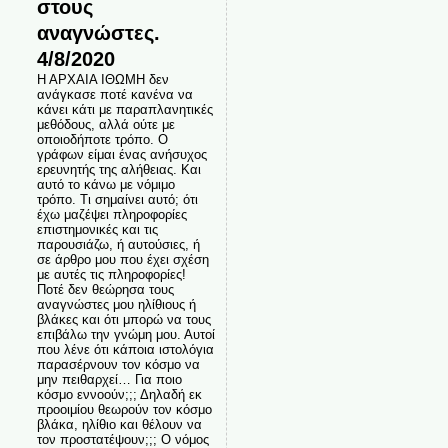
στους
αναγνώστες.
4/8/2020
Η ΑΡΧΑΙΑ ΙΘΩΜΗ δεν
ανάγκασε ποτέ κανένα να
κάνει κάτι με παραπλανητικές
μεθόδους, αλλά ούτε με
οποιοδήποτε τρόπο. Ο
γράφων είμαι ένας ανήσυχος
ερευνητής της αλήθειας. Και
αυτό το κάνω με νόμιμο
τρόπο. Τι σημαίνει αυτό; ότι
έχω μαζέψει πληροφορίες
επιστημονικές και τις
παρουσιάζω, ή αυτούσιες, ή
σε άρθρο μου που έχει σχέση
με αυτές τις πληροφορίες!
Ποτέ δεν θεώρησα τους
αναγνώστες μου ηλίθιους ή
βλάκες και ότι μπορώ να τους
επιβάλω την γνώμη μου. Αυτοί
που λένε ότι κάποια ιστολόγια
παρασέρνουν τον κόσμο να
μην πειθαρχεί… Για ποιο
κόσμο εννοούν;;; Δηλαδή εκ
προοιμίου θεωρούν τον κόσμο
βλάκα, ηλίθιο και θέλουν να
τον προστατέψουν;;; Ο νόμος