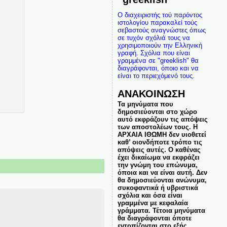
Ο διαχειριστής τού παρόντος
ιστολογίου παρακαλεί τούς
σεβαστούς αναγνώστες όπως
σε τυχόν σχόλιά τους να
χρησιμοποιούν την Ελληνική
γραφή. Σχόλια που είναι
γραμμένα σε "greeklish" θα
διαγράφονται, όποιο και να
είναι το περιεχόμενό τους.
ΑΝΑΚΟΙΝΩΣΗ
Τα μηνύματα που
δημοσιεύονται στο χώρο
αυτό εκφράζουν τις απόψεις
των αποστολέων τους. Η
ΑΡΧΑΙΑ ΙΘΩΜΗ δεν υιοθετεί
καθ’ οιονδήποτε τρόπο τις
απόψεις αυτές. Ο καθένας
έχει δικαίωμα να εκφράζει
την γνώμη του επώνυμα,
όποια και να είναι αυτή. Δεν
θα δημοσιεύονται ανώνυμα,
συκοφαντικά ή υβριστικά
σχόλια και όσα είναι
γραμμένα με κεφαλαία
γράμματα. Τέτοια μηνύματα
θα διαγράφονται όποτε
εντοπίζονται στο εξής.