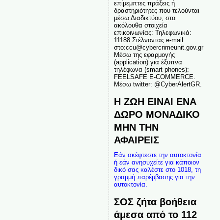
επίμεμπτες πράξεις ή
δραστηριότητες που τελούνται
μέσω Διαδικτύου, στα
ακόλουθα στοιχεία
επικοινωνίας: Τηλεφωνικά:
11188 Στέλνοντας e-mail
στο:ccu@cybercrimeunit.gov.gr
Μέσω της εφαρμογής
(application) για έξυπνα
τηλέφωνα (smart phones):
FEELSAFE E-COMMERCE.
Μέσω twitter: @CyberAlertGR.
Η ΖΩΗ ΕΙΝΑΙ ΕΝΑ
ΔΩΡΟ ΜΟΝΑΔΙΚΟ
ΜΗΝ ΤΗΝ
ΑΦΑΙΡΕΙΣ
Εάν σκέφτεστε την αυτοκτονία
ή εάν ανησυχείτε για κάποιον
δικό σας καλέστε στο 1018, τη
γραμμή παρέμβασης για την
αυτοκτονία.
ΣΟΣ ζήτα βοήθεια
άμεσα από το 112