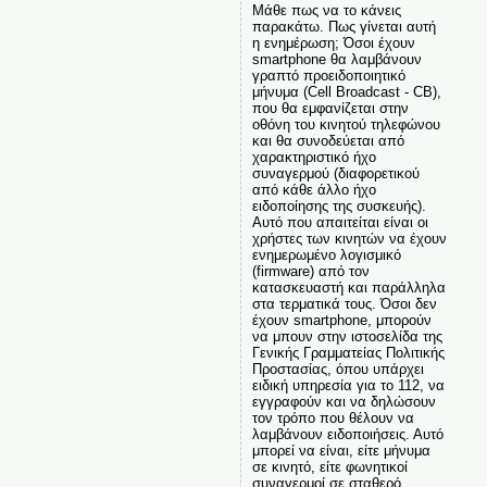
Μάθε πως να το κάνεις
παρακάτω. Πως γίνεται αυτή
η ενημέρωση; Όσοι έχουν
smartphone θα λαμβάνουν
γραπτό προειδοποιητικό
μήνυμα (Cell Broadcast - CB),
που θα εμφανίζεται στην
οθόνη του κινητού τηλεφώνου
και θα συνοδεύεται από
χαρακτηριστικό ήχο
συναγερμού (διαφορετικού
από κάθε άλλο ήχο
ειδοποίησης της συσκευής).
Αυτό που απαιτείται είναι οι
χρήστες των κινητών να έχουν
ενημερωμένο λογισμικό
(firmware) από τον
κατασκευαστή και παράλληλα
στα τερματικά τους. Όσοι δεν
έχουν smartphone, μπορούν
να μπουν στην ιστοσελίδα της
Γενικής Γραμματείας Πολιτικής
Προστασίας, όπου υπάρχει
ειδική υπηρεσία για το 112, να
εγγραφούν και να δηλώσουν
τον τρόπο που θέλουν να
λαμβάνουν ειδοποιήσεις. Αυτό
μπορεί να είναι, είτε μήνυμα
σε κινητό, είτε φωνητικοί
συναγερμοί σε σταθερό