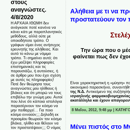
στους
αναγνώστες.
Αλήθεια με τι να πρ
4/8/2020
προστατεύουν τον 
Η ΑΡΧΑΙΑ ΙΘΩΜΗ δεν
ανάγκασε ποτέ κανένα να
κάνει κάτι με παραπλανητικές
Στελέ
μεθόδους, αλλά ούτε με
οποιοδήποτε τρόπο. Ο
γράφων είμαι ένας ανήσυχος
Την ώρα που ο μέσ
ερευνητής της αλήθειας. Και
αυτό το κάνω με νόμιμο
φαίνεται πως δεν έχο
τρόπο. Τι σημαίνει αυτό; ότι
έχω μαζέψει πληροφορίες
επιστημονικές και τις
παρουσιάζω, ή αυτούσιες, ή
σε άρθρο μου που έχει σχέση
με αυτές τις πληροφορίες!
Είναι χαρακτηριστική η «μύηση» π
Ποτέ δεν θεώρησα τους
οικονομικό παρασκήνιο, συναντή
αναγνώστες μου ηλίθιους ή
της Ν.Δ.
Αντικείμενο της συζήτησή
βλάκες και ότι μπορώ να τους
ισραηλινής φαρμακοβιομηχανίας 
επιβάλω την γνώμη μου. Αυτοί
ακατάλληλα και έχουν απαγορευ
που λένε ότι κάποια ιστολόγια
παρασέρνουν τον κόσμο να
8 Μαΐου, 2012, 9:48 μμ | ΚΑΤΗΓ
μην πειθαρχεί… Για ποιο
κόσμο εννοούν;;; Δηλαδή εκ
προοιμίου θεωρούν τον κόσμο
βλάκα, ηλίθιο και θέλουν να
Μένει πιστός στο Μ
τον προστατέψουν;;; Ο νόμος