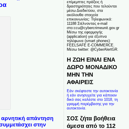
επίμεμπτες πράξεις ή
ρα
δραστηριότητες που τελούνται
μέσω Διαδικτύου, στα
ακόλουθα στοιχεία
επικοινωνίας: Τηλεφωνικά:
11188 Στέλνοντας e-mail
στο:ccu@cybercrimeunit.gov.gr
Μέσω της εφαρμογής
(application) για έξυπνα
τηλέφωνα (smart phones):
FEELSAFE E-COMMERCE.
Μέσω twitter: @CyberAlertGR.
Η ΖΩΗ ΕΙΝΑΙ ΕΝΑ
ΔΩΡΟ ΜΟΝΑΔΙΚΟ
ΜΗΝ ΤΗΝ
ΑΦΑΙΡΕΙΣ
Εάν σκέφτεστε την αυτοκτονία
ή εάν ανησυχείτε για κάποιον
δικό σας καλέστε στο 1018, τη
γραμμή παρέμβασης για την
αυτοκτονία.
ΣΟΣ ζήτα βοήθεια
ε αρνητική απάντηση
 συμμετάσχει στην
άμεσα από το 112