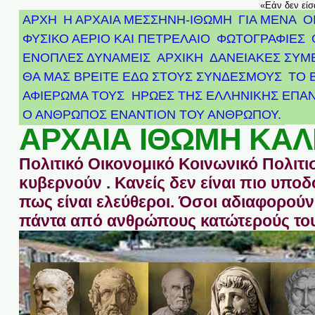
«Εάν δεν είσ
ΑΡΧΗ
Η ΑΡΧΑΙΑ ΜΕΣΣΗΝΗ-ΙΘΩΜΗ
ΓΙΑ ΜΕΝΑ
Ο
ΦΥΣΙΚΟ ΑΕΡΙΟ ΚΑΙ ΠΕΤΡΕΛΑΙΟ
ΦΩΤΟΓΡΑΦΙΕΣ
ΕΝΟΠΛΕΣ ΔΥΝΑΜΕΙΣ
ΑΡΧΙΚΉ
ΔΑΝΕΙΑΚΕΣ ΣΥΜ
ΘΑ ΜΑΣ ΒΡΕΙΤΕ ΕΔΩ ΣΤΟΥΣ ΣΥΝΔΕΣΜΟΥΣ
ΤΟ 
ΑΦΙΈΡΩΜΑ ΤΟΥΣ ΉΡΩΕΣ ΤΗΣ ΕΛΛΗΝΙΚΉΣ ΕΠΑΝ
Ο ΑΝΘΡΩΠΟΣ ΕΝΑΝΤΙΟΝ ΤΟΥ ΑΝΘΡΩΠΟΥ.
ΑΡΧΑΙΑ ΙΘΩΜΗ ΚΑΛ
Πολιτικό Οικονομικό Κοινωνικό Πολιτι
κυβερνούν . Κανείς δεν είναι πιο υπ
πως είναι ελεύθεροι. Όσοι αδιαφορούν 
πάντα από ανθρώπους κατώτερούς του