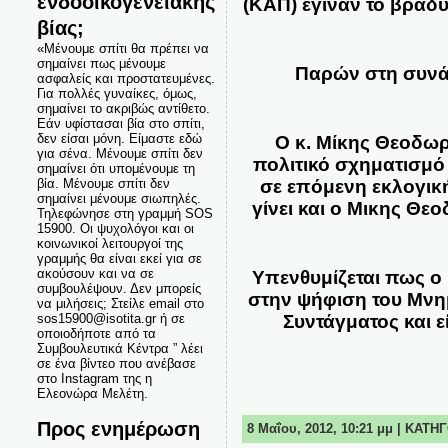
ενδοοικογενειακής
(ΚΑΠ) έγιναν το βράδυ 
βίας;
«Μένουμε σπίτι θα πρέπει να
σημαίνει πως μένουμε
Παρών στη συνά
ασφαλείς και προστατευμένες.
Για πολλές γυναίκες, όμως,
σημαίνει το ακριβώς αντίθετο.
Εάν υφίστασαι βία στο σπίτι,
δεν είσαι μόνη. Είμαστε εδώ
Ο κ. Μίκης Θεοδωρ
για σένα. Μένουμε σπίτι δεν
πολιτικό σχηματισμό
σημαίνει ότι υπομένουμε τη
βία. Μένουμε σπίτι δεν
σε επόμενη εκλογική
σημαίνει μένουμε σιωπηλές.
γίνει και ο Μικης Θ
Τηλεφώνησε στη γραμμή SOS
15900. Οι ψυχολόγοι και οι
κοινωνικοί λειτουργοί της
γραμμής θα είναι εκεί για σε
ακούσουν και να σε
Υπενθυμίζεται πως ο
συμβουλέψουν. Δεν μπορείς
στην ψήφιση του Μνημ
να μιλήσεις; Στείλε email στο
sos15900@isotita.gr ή σε
Συντάγματος και 
οποιοδήποτε από τα
Συμβουλευτικά Κέντρα ” λέει
σε ένα βίντεο που ανέβασε
στο Instagram της η
Ελεονώρα Μελέτη.
Προς ενημέρωση
8 Μαΐου, 2012, 10:21 μμ | ΚΑΤΗ