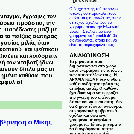
Ο διαχειριστής τού παρόντος
ιστολογίου παρακαλεί τούς
σύνταγμα, έγραψες τον
σεβαστούς αναγνώστες όπως
βόρεια προάστια, την
σε τυχόν σχόλιά τους να
χρησιμοποιούν την Ελληνική
ς; Παρέδωσες μαζί με
γραφή. Σχόλια που είναι
α το παίζεις σωτήρας
γραμμένα σε "greeklish" θα
διαγράφονται, όποιο και να
γασίας μιλάς όταν
είναι το περιεχόμενό τους.
κοπικού και ψεύτικου
ΑΝΑΚΟΙΝΩΣΗ
ιάζετε και λοιδορείτε
Τα μηνύματα που
ολή τον νταβατζήδων
δημοσιεύονται στο χώρο
τονούν δίπλα μας οι
αυτό εκφράζουν τις απόψεις
ημένα καθίκια, που
των αποστολέων τους. Η
ΑΡΧΑΙΑ ΙΘΩΜΗ δεν υιοθετεί
εμφύλιο!
καθ’ οιονδήποτε τρόπο τις
απόψεις αυτές. Ο καθένας
έχει δικαίωμα να εκφράζει
την γνώμη του επώνυμα,
όποια και να είναι αυτή. Δεν
θα δημοσιεύονται ανώνυμα,
συκοφαντικά ή υβριστικά
σχόλια και όσα είναι
γραμμένα με κεφαλαία
υβέρνηση ο Μίκης
γράμματα. Τέτοια μηνύματα
θα διαγράφονται όποτε
εντοπίζονται στο εξής.