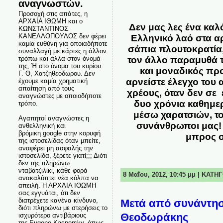
αναγνωστών.
Προσοχή στις απάτες, η
ΑΡΧΑΙΑ ΙΘΩΜΗ και ο
Δεν μας λες ένα καλό
ΚΩΝΣΤΑΝΤΙΝΟΣ
ΚΑΝΕΛΛΟΠΟΥΛΟΣ δεν φέρει
Ελληνικό λαό στα αρ
καμία ευθύνη για οποιαδήποτε
σάπια πλουτοκρατία,
συναλλαγή με κάρτες η άλλον
τρόπω και άλλα στον όνομά
τον άλλο παραμυθά τ
της, Ή στο όνομα του κυρίου
και μοναδικός πρ
Γ. Θ, Χατζηθεοδωρου. Δεν
αρνείστε έλεγχο του
έχουμε καμία χρηματική
απαίτηση από τους
χρέους, όταν δεν σε 
αναγνώστες με οποιοδήποτε
δυο χρόνια καθημερ
τρόπο.
μέσω χαρατσιών, το
Αγαπητοί αναγνώστες η
συνάνθρωποι μας! 
ανθελληνική και
βρόμικη google στην κορυφή
μπρος σ
της ιστοσελίδας όταν μπείτε,
αναφέρει μη ασφαλής την
ιστοσελίδα, ξέρετε γιατί;;; Διότι
δεν της πληρώνω
νταβατζιλίκι, κάθε φορά
8 Μαΐου, 2012, 10:45 μμ | ΚΑΤΗ
ανακαλύπτει νέα κόλπα να
απειλή. Η ΑΡΧΑΙΑ ΙΘΩΜΗ
σας εγγυάται, ότι δεν
διατρέχετε κανένα κίνδυνο,
Μετά από συνάντησ
διότι πληρώνω με στερήσεις το
Θεοδωράκης
ισχυρότερο αντιβάριους
της Eugene Kaspersky, όπως