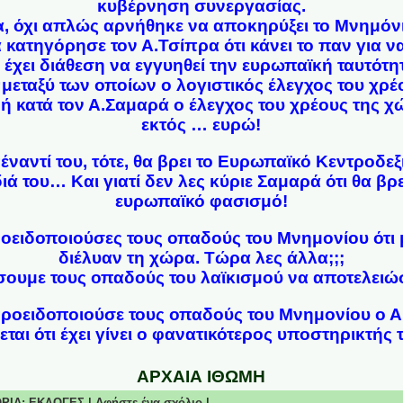
κυβέρνηση συνεργασίας.
, όχι απλώς αρνήθηκε να αποκηρύξει το Μνημόνι
 κατηγόρησε τον Α.Τσίπρα ότι κάνει το παν για ν
 έχει διάθεση να εγγυηθεί την ευρωπαϊκή ταυτότη
 “μεταξύ των οποίων ο λογιστικός έλεγχος του χρ
ή κατά τον Α.Σαμαρά ο έλεγχος του χρέους της χ
εκτός … ευρώ!
πέναντί του, τότε, θα βρει το Ευρωπαϊκό Κεντροδε
ά του… Και γιατί δεν λες κύριε Σαμαρά ότι θα βρ
ευρωπαϊκό φασισμό!
οειδοποιούσες τους οπαδούς του Μνημονίου ότι μ
διέλυαν τη χώρα. Τώρα λες άλλα;;;
ουμε τους οπαδούς του λαϊκισμού να αποτελειώσ
προειδοποιούσε τους οπαδούς του Μνημονίου ο Α
εται ότι έχει γίνει ο φανατικότερος υποστηρικτής
ΑΡΧΑΙΑ ΙΘΩΜΗ
ΟΡΙΑ:
ΕΚΛΟΓΕΣ
|
Αφήστε ένα σχόλιο
|