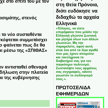
χε στο σπίτι του με τον
στη Θεία Πρόνοια,
διότι ευδόκησε να
διδαχθώ τα αρχαία
ασιμάτης
, στενός
Ελληνικά
«Έλληνες, να είστε
υπερήφανοι που μιλάτε την
 το νέο συσταθέντα
Ελληνική γλώσσα ζωντανή
κέφτεται συμμετάσχει
και μητέρα όλων των άλλων
γλωσσών. Μη την
ο φαίνεται πως δε θα
παραμελείτε, αφού αυτή
αι μέσω της «ΣΠΙΘΑΣ»
είναι ένα από τα λίγα αγαθά
που μας έχουν απομείνει
και ταυτόχρονα το
διαβατήριό σας για τον
παγκόσμιο πολιτισμό.
ν αντισταθεί σθεναρά
Ζωντανέψτε τους αρχαίους
ιαδήλωση στην πλατεία
σας συγγραφείς, κάνετε
γνωστόν το συλλογισμό
ρα της κυβέρνησης
τους.».
ΠΡΩΤΟΣΕΛΙΔΑ
ΕΦΗΜΕΡΙΔΩΝ