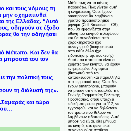
Μάθε πως να το κάνεις
παρακάτω. Πως γίνεται αυτή
ο και τους νόμους τη
η ενημέρωση; Όσοι έχουν
α μην σχηματισθεί
smartphone θα λαμβάνουν
τα της Ελλάδας. “Αυτά
γραπτό προειδοποιητικό
μήνυμα (Cell Broadcast - CB),
έους, οδηγούν σε έξοδο
που θα εμφανίζεται στην
ώρας θα την οδηγήσει
οθόνη του κινητού τηλεφώνου
και θα συνοδεύεται από
χαρακτηριστικό ήχο
συναγερμού (διαφορετικού
από κάθε άλλο ήχο
ξιό Μέτωπο. Και δεν θα
ειδοποίησης της συσκευής).
ει μπροστά του τον
Αυτό που απαιτείται είναι οι
χρήστες των κινητών να έχουν
ενημερωμένο λογισμικό
(firmware) από τον
ε την πολιτική τους
κατασκευαστή και παράλληλα
στα τερματικά τους. Όσοι δεν
έχουν smartphone, μπορούν
ουν τη διάλυσή της».
να μπουν στην ιστοσελίδα της
Γενικής Γραμματείας Πολιτικής
Προστασίας, όπου υπάρχει
.Σαμαράς και τώρα
ειδική υπηρεσία για το 112, να
 του…
εγγραφούν και να δηλώσουν
τον τρόπο που θέλουν να
λαμβάνουν ειδοποιήσεις. Αυτό
μπορεί να είναι, είτε μήνυμα
σε κινητό, είτε φωνητικοί
συναγερμοί σε σταθερό