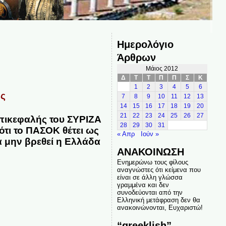
Ημερολόγιο
Άρθρων
Μάιος 2012
Δ
Τ
Τ
Π
Π
Σ
Κ
1
2
3
4
5
6
ης
7
8
9
10
11
12
13
14
15
16
17
18
19
20
21
22
23
24
25
26
27
επικεφαλής του ΣΥΡΙΖΑ
28
29
30
31
ότι το ΠΑΣΟΚ θέτει ως
« Απρ
Ιούν »
α μην βρεθεί η Ελλάδα
ΑΝΑΚΟΙΝΩΣΗ
Ενημερώνω τους φίλους
αναγνώστες ότι κείμενα που
είναι σε άλλη γλώσσα
γραμμένα και δεν
συνοδεύονται από την
Ελληνική μετάφραση δεν θα
ανακοινώνονται, Ευχαριστώ!
“greeklish”