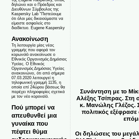
δηλώνει και ο Πρόεδρος και
Διευθύνων Σύμβουλος της
Kaspersky Lab "Πιστεύουμε
ότι όλοι μας δικαιούμαστε να
είμαστε ασφαλείς στο
διαδίκτυο. Eugene Kaspersky
Ανακοίνωση
Τη λειτουργία μίας νέας
γραμμής που αφορά τον
κορωνοϊό ανακοίνωσε ο
Εθνικός Οργανισμός Δημόσιας
Υγείας. Ο Εθνικός
Οργανισμός Δημόσιας Υγείας
ανακοινώνει, ότι από σήμερα
07.03.2020 λειτουργεί η
τηλεφωνική γραμμή 1135, η
οποία επί 24ώρου βάσεως θα
Συνάντηση με το Μίκ
παρέχει πληροφορίες σχετικά
με τον νέο κοροναϊό.
Αλέξης Τσίπρας. Στη 
κ. Μανώλης Γλέζος.
Πού μπορεί να
πολιτικός εξέφρασε 
απευθυνθεί μια
επόμ
γυναίκα που
πέφτει θύμα
Οι δηλώσεις του μεγά