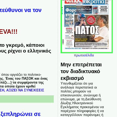
πεύθυνοι να τον
EVA!!!
το γκρεμό, κάποιοι
υς ρίχνει ο ελληνικός
πρωτοσέλιδα
Μην επιτρέπεται
τον διαδικτυακό
ί όπου οργιάζει το πολιτικο-
εκβιασμό
ης. Ένας του ΠΑΣΟΚ και ένας
πέζι…) τα συμφέροντα της
Υπενθυμίζεται ότι για
–τα οποία
έχουν κριθεί
ανάλογα περιστατικά οι
Η, ΑΞΙΖΕΙ ΝΑ ΣΥΝΕΧΙΣΕΙΣ
πολίτες μπορούν να
επικοινωνούν, ανώνυμα ή
επώνυμα, με τη Διεύθυνση
Δίωξης Ηλεκτρονικού
Εγκλήματος προκειμένου να
παρέχουν πληροφορίες ή να
 ξεπληρώνει σε
καταγγέλλουν παράνομες ή