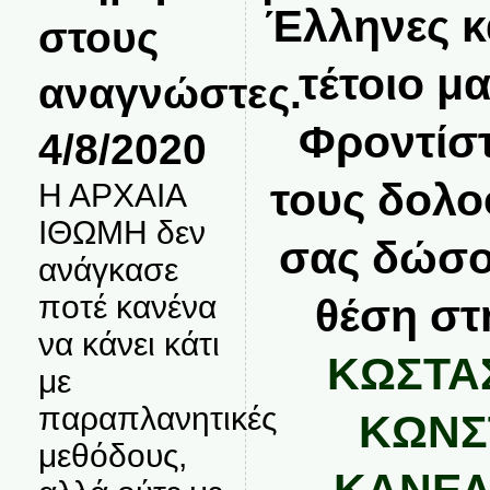
Έλληνες κα
στους
τέτοιο μ
αναγνώστες.
Φροντίστ
4/8/2020
τους δολο
Η ΑΡΧΑΙΑ
ΙΘΩΜΗ δεν
σας δώσο
ανάγκασε
ποτέ κανένα
θέση στ
να κάνει κάτι
ΚΩΣΤΑ
με
παραπλανητικές
ΚΩΝΣ
μεθόδους,