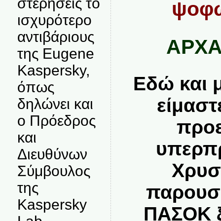
στερήσεις το
ψοφω
ισχυρότερο
αντιβάριους
ΑΡΧΑ
της Eugene
Kaspersky,
Εδώ και 
όπως
είμαστ
δηλώνει και
ο Πρόεδρος
προε
και
υπερπ
Διευθύνων
Χρυσ
Σύμβουλος
της
παρουσι
Kaspersky
ΠΑΣΟΚ ξ