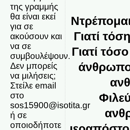
της γραμμής
θα είναι εκεί
Ντρέπομαι
για σε
Γιατί τόσ
ακούσουν και
να σε
Γιατί τόσ
συμβουλέψουν.
άνθρωπο 
Δεν μπορείς
να μιλήσεις;
αν
Στείλε email
στο
Φιλε
sos15900@isotita.gr
ανθ
ή σε
οποιοδήποτε
ιεραπόστο