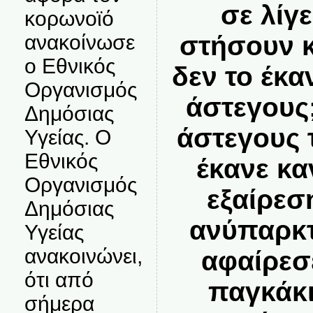
σε λίγ
κορωνοϊό
στήσουν κά
ανακοίνωσε
ο Εθνικός
δεν το έκα
Οργανισμός
άστεγους;
Δημόσιας
άστεγους 
Υγείας. Ο
Εθνικός
έκανε κα
Οργανισμός
εξαίρεσ
Δημόσιας
ανύπαρκτ
Υγείας
ανακοινώνει,
αφαίρεσε
ότι από
παγκάκι
σήμερα