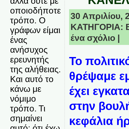
ΚΑΝΕΛ
αλλά ούτε με
οποιοδήποτε
30 Απριλίου, 2
τρόπο. Ο
ΚΑΤΗΓΟΡΙΑ:
γράφων είμαι
ένα σχόλιο
|
ένας
ανήσυχος
Το πολιτικ
ερευνητής
της αλήθειας.
θρέψαμε εμε
Και αυτό το
κάνω με
έχει εγκατ
νόμιμο
στην βουλή
τρόπο. Τι
σημαίνει
κεφάλια ήρ
αυτό; ότι έχω