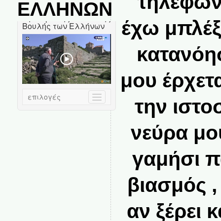
τηλέφων
ΕΛΛΗΝΩΝ
έχω μπλέξ
κατανόη
μου έρχετ
την ιστο
νεύρα μο
γαμήσι π
βιασμός ,
αν ξέρει 