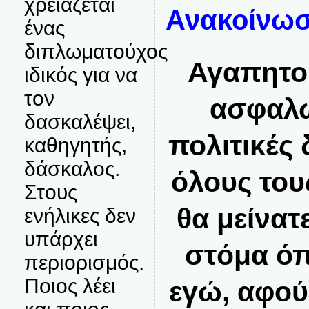
χρειάζεται
Ανακοίνω
ένας
διπλωματούχος
Αγαπητο
ιδικός για να
τον
ασφαλώ
δασκαλέψει,
πολιτικές 
καθηγητής,
δάσκαλος.
όλους του
Στους
θα μείνατ
ενήλικες δεν
υπάρχει
στόμα όπ
περιορισμός.
Ποιος λέει
εγώ, αφού