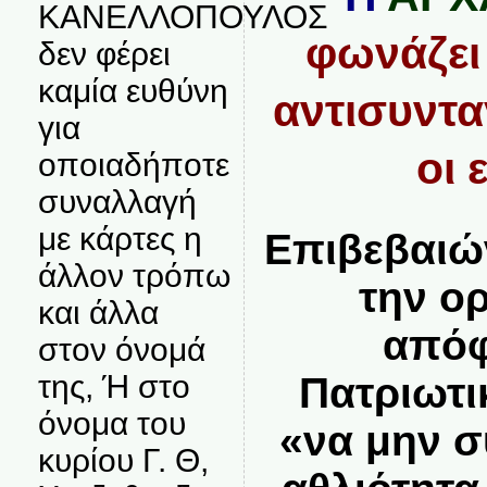
ΚΑΝΕΛΛΟΠΟΥΛΟΣ
φωνάζει 
δεν φέρει
καμία ευθύνη
αντισυντα
για
οι 
οποιαδήποτε
συναλλαγή
με κάρτες η
Επιβεβαιώ
άλλον τρόπω
την ο
και άλλα
απόφ
στον όνομά
της, Ή στο
Πατριωτι
όνομα του
«να μην σ
κυρίου Γ. Θ,