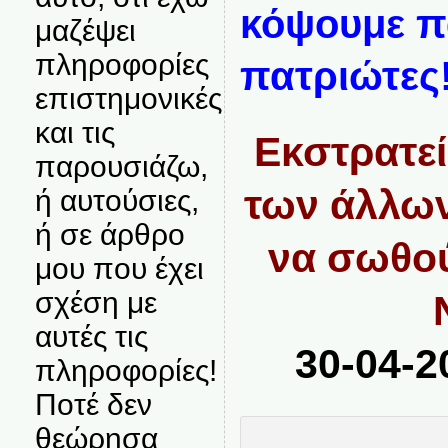
κόψουμε πά
μαζέψει
πληροφορίες
πατριώτες!
επιστημονικές
και τις
Εκστρατεί
παρουσιάζω,
των άλλων
ή αυτούσιες,
ή σε άρθρο
να σωθο
μου που έχει
σχέση με
αυτές τις
30-04-2
πληροφορίες!
Ποτέ δεν
θεώρησα