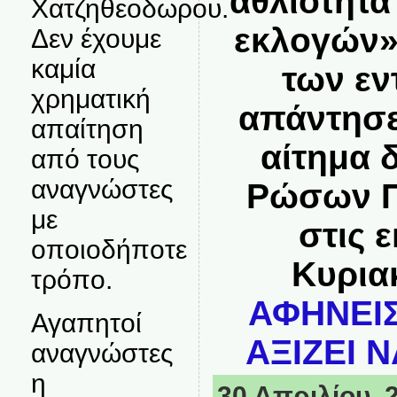
αθλιότητα
Χατζηθεοδωρου.
εκλογών»
Δεν έχουμε
καμία
των εν
χρηματική
απάντησε
απαίτηση
αίτημα 
από τους
αναγνώστες
Ρώσων Π
με
στις 
οποιοδήποτε
Κυρια
τρόπο.
ΑΦΗΝΕΙΣ
Αγαπητοί
ΑΞΙΖΕΙ Ν
αναγνώστες
η
30 Απριλίου, 2