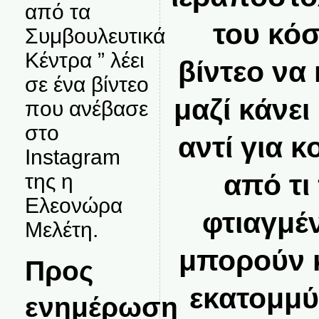
από τα
του κόσ
Συμβουλευτικά
Κέντρα ” λέει
βίντεο να
σε ένα βίντεο
μαζί κάνει
που ανέβασε
στο
αντί για 
Instagram
από τι
της η
Ελεονώρα
φτιαγμέ
Μελέτη.
μπορούν 
Προς
εκατομμύ
ενημέρωση