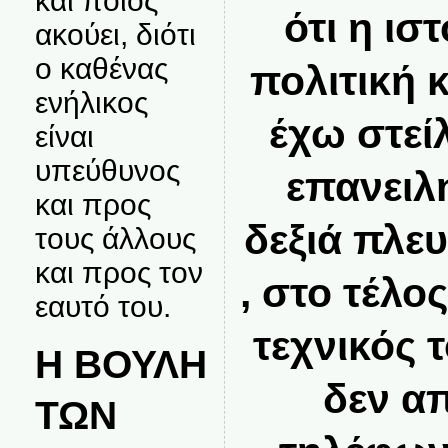
και ποιος
ότι η ισ
ακούει, διότι
ο καθένας
πολιτική 
ενήλικος
έχω στεί
είναι
υπεύθυνος
επανειλ
και προς
δεξιά πλε
τους άλλους
και προς τον
, στο τέλο
εαυτό του.
τεχνικός 
Η ΒΟΥΛΗ
δεν α
ΤΩΝ