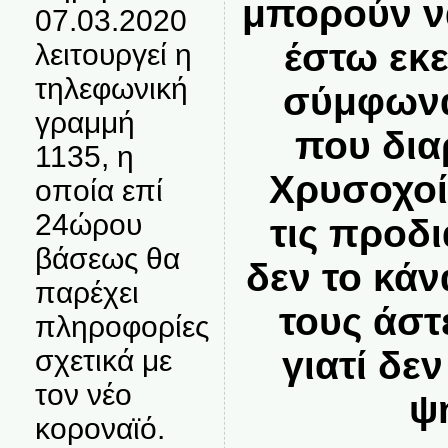
μπορούν ν
07.03.2020
έστω εκε
λειτουργεί η
τηλεφωνική
σύμφωνα
γραμμή
που δια
1135, η
Χρυσοχοί
οποία επί
24ώρου
τις προδι
βάσεως θα
δεν το κάν
παρέχει
τους άστ
πληροφορίες
γιατί δε
σχετικά με
τον νέο
ψ
κοροναϊό.