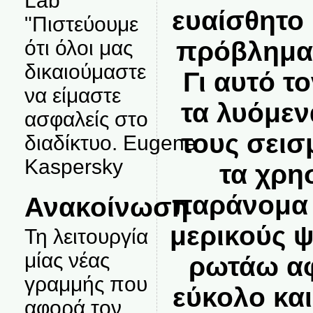
Lab
ευαίσθητο 
"Πιστεύουμε
πρόβληματ
ότι όλοι μας
δικαιούμαστε
Γι αυτό τ
να είμαστε
τα λυόμεν
ασφαλείς στο
τους σεισ
διαδίκτυο. Eugene
Kaspersky
τα χρη
παράνομα 
Ανακοίνωση
μερικούς 
Τη λειτουργία
μίας νέας
ρωτάω αφ
γραμμής που
εύκολο κα
αφορά τον