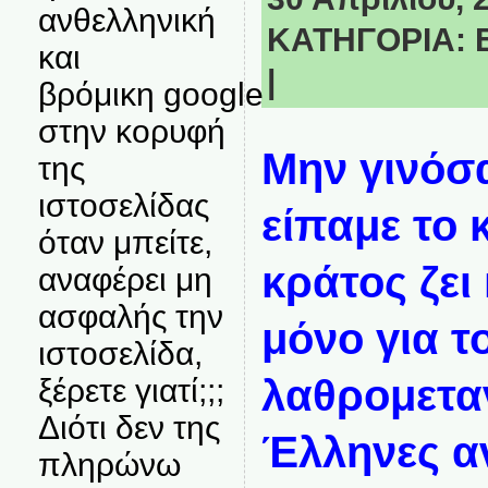
ανθελληνική
ΚΑΤΗΓΟΡΙΑ:
και
|
βρόμικη google
στην κορυφή
Μην γινόσα
της
ιστοσελίδας
είπαμε το 
όταν μπείτε,
κράτος ζει
αναφέρει μη
ασφαλής την
μόνο για τ
ιστοσελίδα,
λαθρομεταν
ξέρετε γιατί;;;
Διότι δεν της
Έλληνες α
πληρώνω