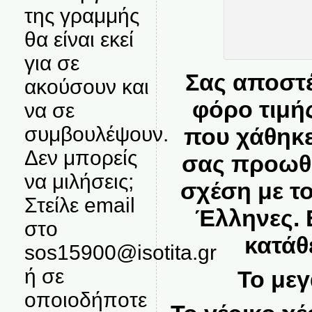
της γραμμής
θα είναι εκεί
για σε
Σας αποστέ
ακούσουν και
φόρο τιμή
να σε
συμβουλέψουν.
που χάθηκε
Δεν μπορείς
σας προωθώ
να μιλήσεις;
σχέση με τ
Στείλε email
Έλληνες. Ε
στο
κατάθ
sos15900@isotita.gr
ή σε
To μεγ
οποιοδήποτε