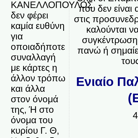
ΚΑΝΕΛΛΟΠΟΥΛΟΣ
που δεν είναι
δεν φέρει
στις προσυνεδρ
καμία ευθύνη
καλούνται ν
για
συγκέντρωση 
οποιαδήποτε
πανώ ή σημαίε
συναλλαγή
τους
με κάρτες η
άλλον τρόπω
Ενιαίο Πα
και άλλα
(
στον όνομά
της, Ή στο
4
όνομα του
κυρίου Γ. Θ,