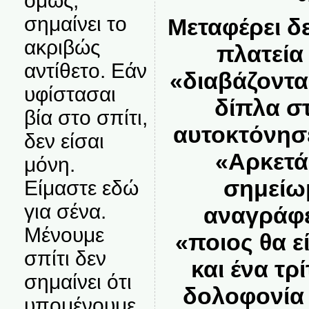
όμως,
σημαίνει το
Μεταφέρει δε
ακριβώς
πλατεία
αντίθετο. Εάν
«διαβάζοντα
υφίστασαι
δίπλα σ
βία στο σπίτι,
αυτοκτόνησε
δεν είσαι
«Αρκετά»
μόνη.
σημείω
Είμαστε εδώ
για σένα.
αναγράφε
Μένουμε
«ποιος θα ε
σπίτι δεν
και ένα τρί
σημαίνει ότι
δολοφονία 
υπομένουμε