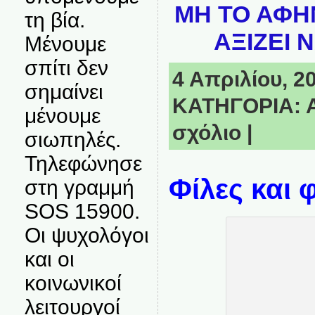
ΜΗ ΤΟ ΑΦΗ
τη βία.
ΑΞΙΖΕΙ 
Μένουμε
σπίτι δεν
4 Απριλίου, 20
σημαίνει
ΚΑΤΗΓΟΡΙΑ:
μένουμε
σχόλιο
|
σιωπηλές.
Τηλεφώνησε
Φίλες και φ
στη γραμμή
SOS 15900.
Οι ψυχολόγοι
και οι
κοινωνικοί
λειτουργοί