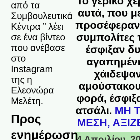
Το γέρικο χέ
από τα
αυτά, που μ
Συμβουλευτικά
προσέφεραν 
Κέντρα ” λέει
συμπολίτες τ
σε ένα βίντεο
που ανέβασε
έσφιξαν δυ
στο
αγαπημένη
Instagram
χάιδεψαν
της η
αμούστακου 
Ελεονώρα
φορά, έσφιξ
Μελέτη.
ατσάλι.
ΜΗ 
Προς
ΜΕΣΗ, ΑΞΙΖ
ενημέρωση
4 Απριλίου, 20