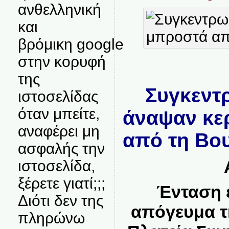
ανθελληνική
και
βρόμικη google
στην κορυφή
της
Συγκεντ
ιστοσελίδας
όταν μπείτε,
άναψαν κε
αναφέρει μη
από τη Β
ασφαλής την
ιστοσελίδα,
ξέρετε γιατί;;;
Ένταση 
Διότι δεν της
απόγευμα τ
πληρώνω