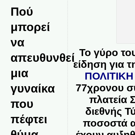
Πού
μπορεί
να
Το γύρο το
απευθυνθεί
είδηση για τ
μια
ΠΟΛΙΤΙΚ
γυναίκα
77χρονου σ
πλατεία 
που
διεθνής Τ
πέφτει
ποσοστά α
θύμα
έχουν αυξηθ