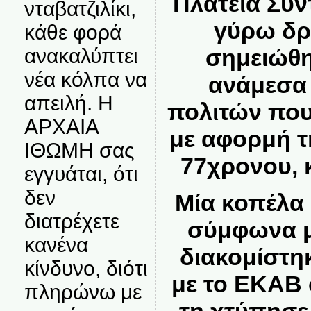
Πλατεία Συν
νταβατζιλίκι,
γύρω δρ
κάθε φορά
σημειώθη
ανακαλύπτει
νέα κόλπα να
ανάμεσα 
απειλή. Η
πολιτών πο
ΑΡΧΑΙΑ
με αφορμή τ
ΙΘΩΜΗ σας
77χρονου, 
εγγυάται, ότι
δεν
Μία κοπέλα
διατρέχετε
σύμφωνα μ
κανένα
διακομίστη
κίνδυνο, διότι
με το ΕΚΑΒ 
πληρώνω με