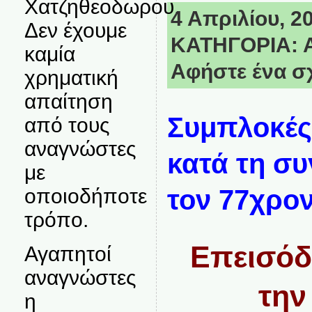
Χατζηθεοδωρου.
4 Απριλίου, 20
Δεν έχουμε
ΚΑΤΗΓΟΡΙΑ:
καμία
Αφήστε ένα σ
χρηματική
απαίτηση
Συμπλοκές
από τους
αναγνώστες
κατά τη σ
με
οποιοδήποτε
τον 77χρο
τρόπο.
Επεισόδ
Αγαπητοί
αναγνώστες
την
η