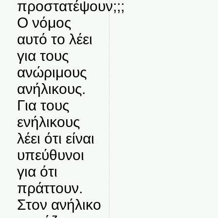
προστατέψουν;;;
Ο νόμος
αυτό το λέει
για τους
ανώριμους
ανήλικους.
Για τους
ενήλικους
λέει ότι είναι
υπεύθυνοι
για ότι
πράττουν.
Στον ανήλικο