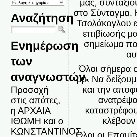
μας, συνταξι
ΚΑΤΗΓΟΡΙΕΣ
ΘΕΜΑΤΩΝ
στο Σύνταγμα. 
Αναζήτηση
Τσολάκογλου ε
επιβίωσής μα
Ενημέρωση
σημείωμα πο
αυ
των
Όλοι σήμερα 
αναγνωστών.
μμ. Να δείξουμ
και την αποφ
Προσοχή
ανατρέψο
στις απάτες,
καταστρέφου
η ΑΡΧΑΙΑ
κλέβουν 
ΙΘΩΜΗ και ο
ΚΩΝΣΤΑΝΤΙΝΟΣ
Όλοι οι Επαμίτ