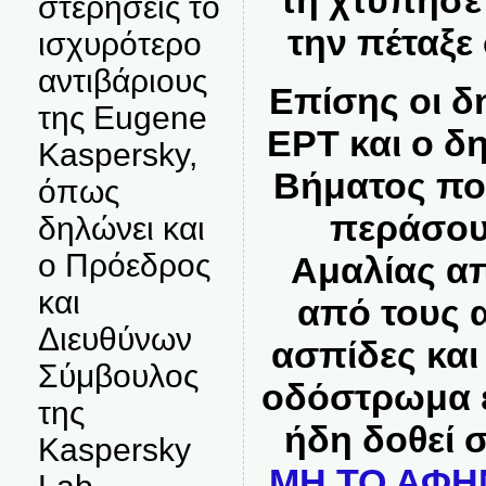
τη χτύπησε 
στερήσεις το
την πέταξε
ισχυρότερο
αντιβάριους
Επίσης οι δ
της Eugene
ΕΡΤ και ο δ
Kaspersky,
Βήματος πο
όπως
περάσου
δηλώνει και
ο Πρόεδρος
Αμαλίας α
και
από τους 
Διευθύνων
ασπίδες και
Σύμβουλος
οδόστρωμα ε
της
ήδη δοθεί 
Kaspersky
ΜΗ ΤΟ ΑΦΗ