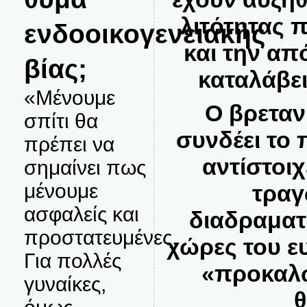
λιτότητας π
ενδοοικογενειακής
και την απ
βίας;
καταλάβει
«Μένουμε
Ο βρεταν
σπίτι θα
συνδέει το 
πρέπει να
αντίστοι
σημαίνει πως
μένουμε
τραγ
ασφαλείς και
διαδραματί
προστατευμένες.
χώρες του ε
Για πολλές
«προκαλώ
γυναίκες,
θ