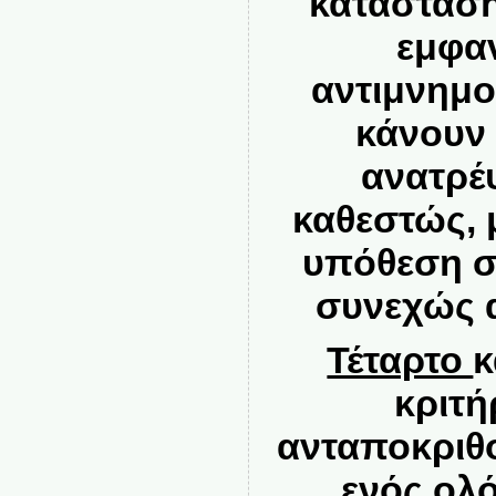
κατάσταση
εμφαν
αντιμνημο
κάνουν 
ανατρέ
καθεστώς, 
υπόθεση σ
συνεχώς 
Τέταρτο
κ
κριτή
ανταποκριθ
ενός ολ