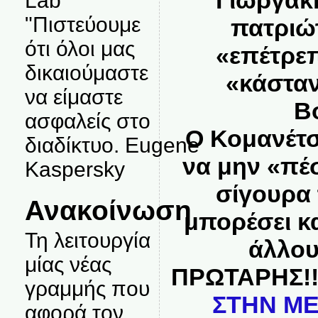
Γιωργάκη
Lab
"Πιστεύουμε
πατριώ
ότι όλοι μας
«επέτρε
δικαιούμαστε
«κάσταν
να είμαστε
Β
ασφαλείς στο
Ο Κομανέτσ
διαδίκτυο. Eugene
να μην «πέ
Kaspersky
σίγουρα 
Ανακοίνωση
μπορέσει κα
Τη λειτουργία
άλλου
μίας νέας
ΠΡΩΤΑΡΗΣ!
γραμμής που
ΣΤΗΝ ΜΕ
αφορά τον