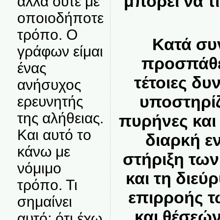
μπορεί να τ
αλλά ούτε με
οποιοδήποτε
τρόπο. Ο
Κατά συν
γράφων είμαι
προσπάθε
ένας
τέτοιες δυ
ανήσυχος
υποστηρίζ
ερευνητής
της αλήθειας.
πυρήνες και 
Και αυτό το
διαρκή ε
κάνω με
στήριξη τω
νόμιμο
και τη διεύ
τρόπο. Τι
επιρροής 
σημαίνει
και θέσεών
αυτό; ότι έχω