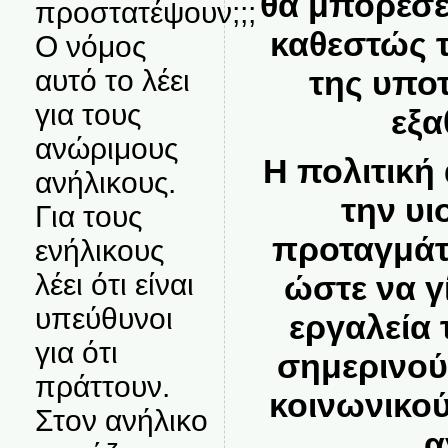
θα μπορέσει
προστατέψουν;;;
καθεστώς τ
Ο νόμος
αυτό το λέει
της υποτ
για τους
εξα
ανώριμους
Η πολιτική 
ανήλικους.
την υι
Για τους
προταγμάτ
ενήλικους
λέει ότι είναι
ώστε να γ
υπεύθυνοι
εργαλεία 
για ότι
σημερινού
πράττουν.
κοινωνικού
Στον ανήλικο
α