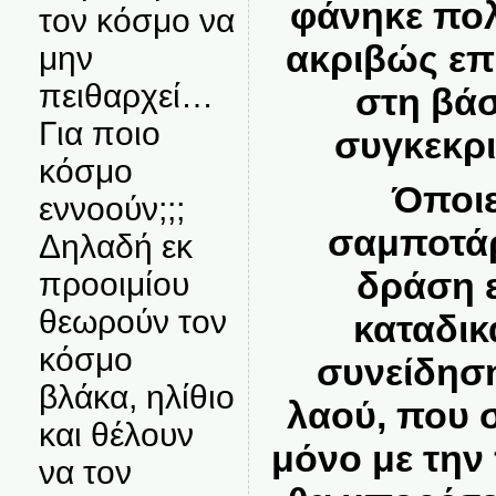
φάνηκε πολ
τον κόσμο να
ακριβώς επ
μην
πειθαρχεί…
στη βά
Για ποιο
συγκεκρ
κόσμο
Όποιε
εννοούν;;;
σαμποτάρ
Δηλαδή εκ
δράση ε
προοιμίου
θεωρούν τον
καταδικ
κόσμο
συνείδηση
βλάκα, ηλίθιο
λαού, που 
και θέλουν
μόνο με την
να τον