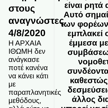
είναι ρητά
στους
Αυτό σημαίν
αναγνώστες.
των φορέων
4/8/2020
εμπλακεί 
έμμεσα μ
Η ΑΡΧΑΙΑ
ΙΘΩΜΗ δεν
συμβάσεω
ανάγκασε
νομοθε
ποτέ κανένα
συνδέονται
να κάνει κάτι
καθεστώς 
με
δεσμεύσει
παραπλανητικές
άλλος δι
μεθόδους,