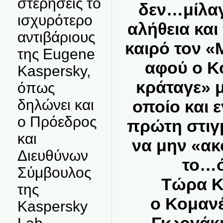
στερήσεις το
δεν…μίλαγ
ισχυρότερο
αλήθεια και
αντιβάριους
καιρό τον 
της Eugene
αφού ο Κ
Kaspersky,
κράταγε» μ
όπως
δηλώνει και
οποίο και 
ο Πρόεδρος
πρώτη στιγ
και
να μην «ακ
Διευθύνων
το…ό
Σύμβουλος
Τώρα Κ
της
ο Κομανέ
Kaspersky