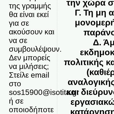
την χώρα σ
της γραμμής
Γ.
Τη μη 
θα είναι εκεί
μονομερή
για σε
ακούσουν και
παράνο
να σε
Δ.
Άμ
συμβουλέψουν.
εκδημοκ
Δεν μπορείς
πολιτικής κ
να μιλήσεις;
(καθι
Στείλε email
αναλογική
στο
και διεύρυν
sos15900@isotita.gr
ή σε
εργασιακώ
οποιοδήποτε
κατάργηση