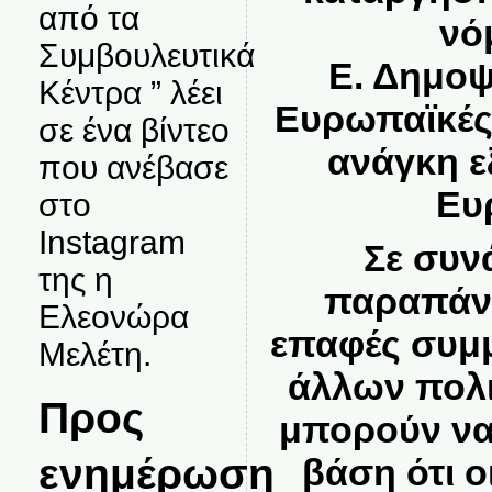
από τα
νό
Συμβουλευτικά
Ε.
Δημοψή
Κέντρα ” λέει
Ευρωπαϊκές 
σε ένα βίντεο
ανάγκη ε
που ανέβασε
Ευ
στο
Instagram
Σε συν
της η
παραπάνω
Ελεονώρα
επαφές συμμ
Μελέτη.
άλλων πολ
Προς
μπορούν να
ενημέρωση
βάση ότι ο