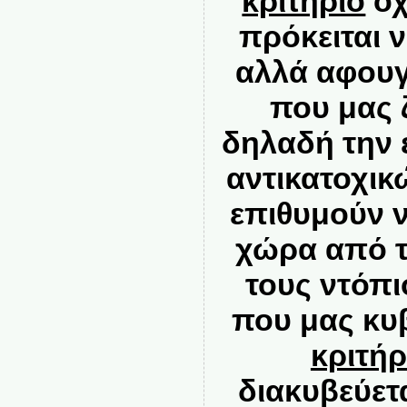
κριτήριο
όχ
πρόκειται ν
αλλά
αφουγ
που μας 
δηλαδή την 
αντικατοχι
επιθυμούν 
χώρα από τ
τους ντόπ
που μας κυ
κριτήρ
διακυβεύετα