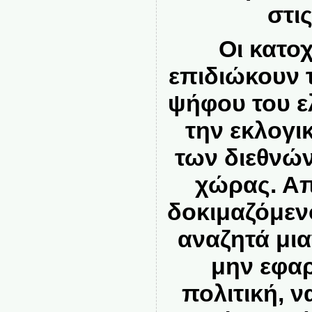
στι
Οι κατο
επιδιώκουν 
ψήφου του ε
την εκλογι
των διεθνώ
χώρας. Απ
δοκιμαζόμεν
αναζητά μια
μην εφαρ
πολιτική, 