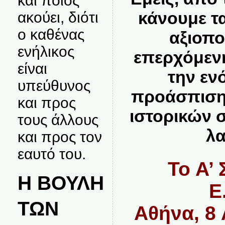
και ποιος
κάνουμε τ
ακούει, διότι
ο καθένας
αξιοπο
ενήλικος
επερχόμενη
είναι
την εν
υπεύθυνος
προάσπιση
και προς
ιστορικών 
τους άλλους
λα
και προς τον
εαυτό του.
Το Α’ 
Η ΒΟΥΛΗ
Ε
ΤΩΝ
Αθήνα, 8