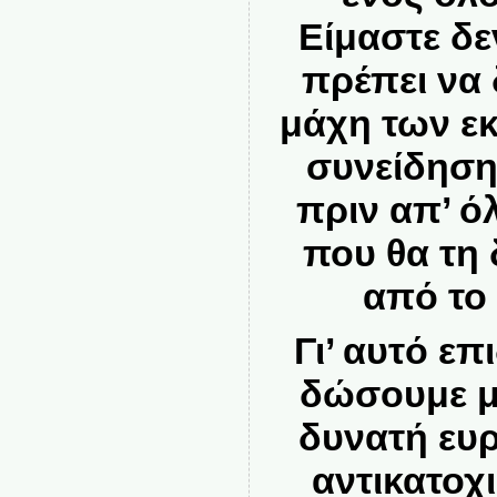
Είμαστε δε
πρέπει να
μάχη των ε
συνείδηση 
πριν απ’ ό
που θα τη 
από το
Γι’ αυτό ε
δώσουμε μ
δυνατή ευ
αντικατοχ