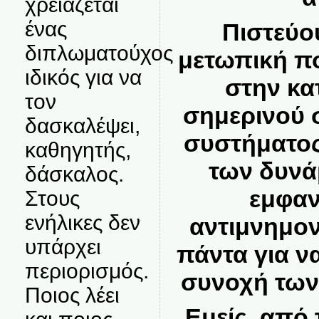
χρειάζεται
ένας
Πιστεύου
διπλωματούχος
μετωπική πο
ιδικός για να
στην κα
τον
σημερινού 
δασκαλέψει,
συστήματος
καθηγητής,
των δυνά
δάσκαλος.
εμφαν
Στους
ενήλικες δεν
αντιμνημον
υπάρχει
πάντα για ν
περιορισμός.
συνοχή των
Ποιος λέει
Εμείς, από 