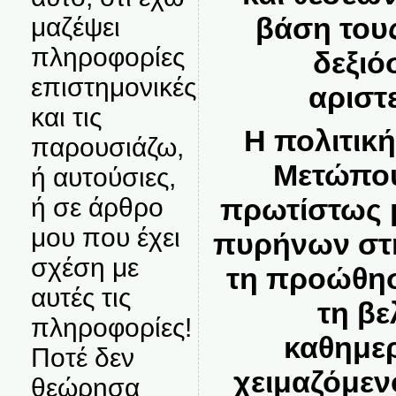
βάση τους
μαζέψει
πληροφορίες
δεξιό
επιστημονικές
αριστ
και τις
Η πολιτικ
παρουσιάζω,
Μετώπου 
ή αυτούσιες,
ή σε άρθρο
πρωτίστως μ
μου που έχει
πυρήνων στη
σχέση με
τη προώθησ
αυτές τις
τη βε
πληροφορίες!
καθημερ
Ποτέ δεν
χειμαζόμεν
θεώρησα