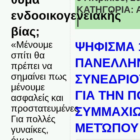
ΚΑΤΗΓΟΡΙΑ:
ενδοοικογενειακής
|
βίας;
«Μένουμε
ΨΗΦΙΣΜΑ 
σπίτι θα
ΠΑΝΕΛΛΗ
πρέπει να
σημαίνει πως
ΣΥΝΕΔΡΙΟΥ
μένουμε
ΓΙΑ ΤΗΝ Π
ασφαλείς και
προστατευμένες.
ΣΥΜΜΑΧΙΩ
Για πολλές
ΜΕΤΏΠΟΥ
γυναίκες,