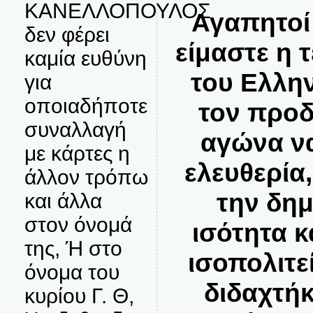
ΚΑΝΕΛΛΟΠΟΥΛΟΣ
Αγαπητοί
δεν φέρει
είμαστε η 
καμία ευθύνη
του Ελλη
για
οποιαδήποτε
τον προ
συναλλαγή
αγώνα ν
με κάρτες η
ελευθερία,
άλλον τρόπω
την δημ
και άλλα
στον όνομά
ισότητα κ
της, Ή στο
ισοπολιτε
όνομα του
διδαχτή
κυρίου Γ. Θ,