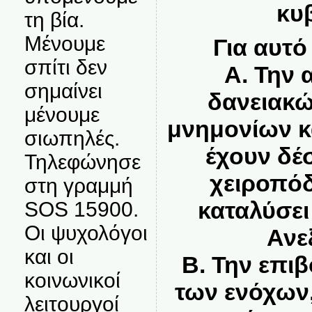
κυ
τη βία.
Μένουμε
Για αυτό
σπίτι δεν
Α.
Την 
σημαίνει
δανειακ
μένουμε
μνημονίων κ
σιωπηλές.
έχουν δέσ
Τηλεφώνησε
χειροπόδ
στη γραμμή
καταλύσει
SOS 15900.
Οι ψυχολόγοι
Ανε
και οι
Β.
Την επιβ
κοινωνικοί
των ενόχων
λειτουργοί