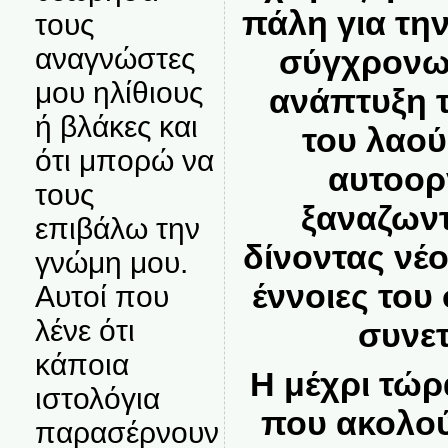
πάλη για τη
τους
αναγνώστες
σύγχρονω
μου ηλίθιους
ανάπτυξη 
ή βλάκες και
του λαού
ότι μπορώ να
αυτοορ
τους
ξαναζωντ
επιβάλω την
δίνοντας νέο
γνώμη μου.
έννοιες του
Αυτοί που
λένε ότι
συνετ
κάποια
Η μέχρι τώρ
ιστολόγια
που ακολο
παρασέρνουν