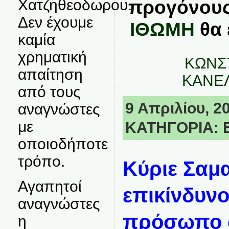
Χατζηθεοδωρου.
προγόνους
Δεν έχουμε
ΙΘΩΜΗ
θα 
καμία
χρηματική
ΚΩΝΣ
απαίτηση
ΚΑΝΕ
από τους
9 Απριλίου, 20
αναγνώστες
με
ΚΑΤΗΓΟΡΙΑ:
οποιοδήποτε
τρόπο.
Κύριε Σαμα
Αγαπητοί
επικίνδυνο
αναγνώστες
πρόσωπο σ
η