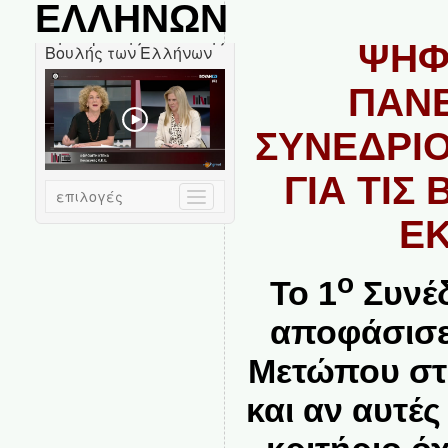
ΕΛΛΗΝΩΝ
ΨΗΦ
ΠΑΝ
ΣΥΝΕΔΡΙΟ
ΓΙΑ ΤΙΣ
Ε
ο
Το 1
Συνέδ
αποφάσισε
Μετώπου στι
και αν αυτές