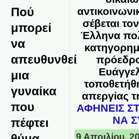
Πού
αντικοινωνι
σέβεται το
μπορεί
Έλληνα πολ
να
κατηγορημ
απευθυνθεί
πρόεδρ
Ευάγγελ
μια
τοποθετήθη
γυναίκα
απεργίας 
που
ΑΦΗΝΕΙΣ ΣΤ
ΝΑ Σ
πέφτει
θύμα
9 Απριλίου, 20