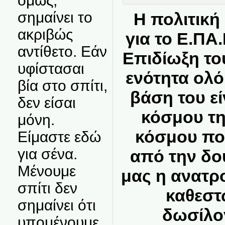
όμως,
σημαίνει το
Η πολιτική
ακριβώς
για το Ε.ΠΑ
αντίθετο. Εάν
Επιδίωξη το
υφίστασαι
ενότητα ολό
βία στο σπίτι,
βάση του εί
δεν είσαι
κόσμου τη
μόνη.
κόσμου πο
Είμαστε εδώ
για σένα.
από την δου
Μένουμε
μας η ανατρ
σπίτι δεν
καθεστ
σημαίνει ότι
δωσίλο
υπομένουμε