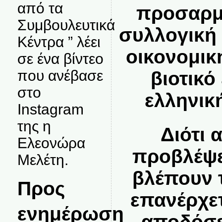
από τα
προσαρμ
Συμβουλευτικά
συλλογική 
Κέντρα ” λέει
οικονομικ
σε ένα βίντεο
που ανέβασε
βιοτικό
στο
ελληνικ
Instagram
της η
Διότι 
Ελεονώρα
προβλέψε
Μελέτη.
βλέπουν 
Προς
επανέρχε
ενημέρωση
αποδόσε