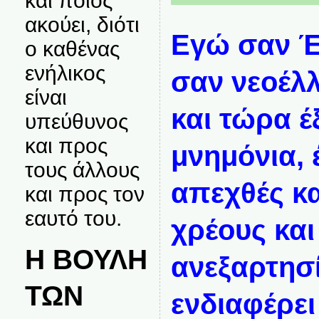
και ποιος
ακούει, διότι
Εγώ σαν Έ
ο καθένας
ενήλικος
σαν νεοέλ
είναι
και τώρα έ
υπεύθυνος
και προς
μνημόνια, 
τους άλλους
απεχθές κα
και προς τον
εαυτό του.
χρέους και
Η ΒΟΥΛΗ
ανεξαρτησί
ΤΩΝ
ενδιαφέρει