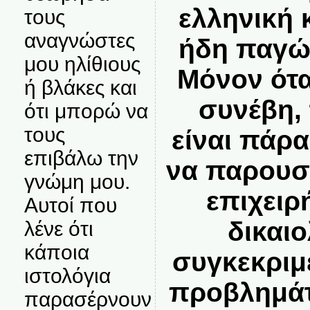
ελληνική 
τους
αναγνώστες
ήδη παγώσ
μου ηλίθιους
Μόνον ότα
ή βλάκες και
συνέβη, 
ότι μπορώ να
τους
είναι πάρ
επιβάλω την
να παρουσ
γνώμη μου.
επιχειρ
Αυτοί που
δικαι
λένε ότι
κάποια
συγκεκριμ
ιστολόγια
προβλημάτ
παρασέρνουν