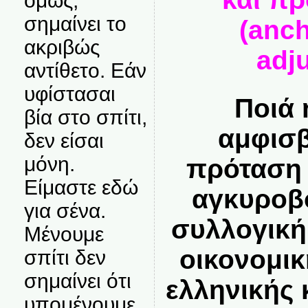
όμως,
σημαίνει το
(anc
ακριβώς
adj
αντίθετο. Εάν
υφίστασαι
Ποιά 
βία στο σπίτι,
αμφισβ
δεν είσαι
μόνη.
πρόταση 
Είμαστε εδώ
αγκυροβ
για σένα.
συλλογική
Μένουμε
οικονομικ
σπίτι δεν
σημαίνει ότι
ελληνικής 
υπομένουμε