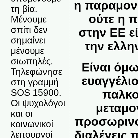
η παραμον
τη βία.
ούτε η 
Μένουμε
σπίτι δεν
στην ΕΕ ε
σημαίνει
την ελλη
μένουμε
σιωπηλές.
Είναι όμ
Τηλεφώνησε
ευαγγέλι
στη γραμμή
SOS 15900.
παλκο
Οι ψυχολόγοι
μεταμο
και οι
προσωρινό
κοινωνικοί
διαλέγεις 
λειτουργοί