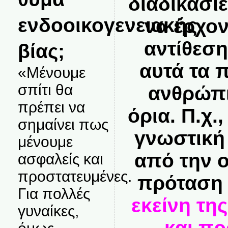
διαδικασίε
ενδοοικογενειακής
να έρχον
αντίθεση
βίας;
αυτά τα 
«Μένουμε
σπίτι θα
ανθρώπι
πρέπει να
όρια. Π.χ.
σημαίνει πως
γνωστική
μένουμε
από την 
ασφαλείς και
προστατευμένες.
πρότασ
Για πολλές
εκείνη τη
γυναίκες,
και π