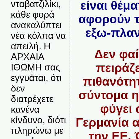
νταβατζιλίκι,
είναι θέμ
κάθε φορά
αφορούν τ
ανακαλύπτει
εξω-πλαν
νέα κόλπα να
απειλή. Η
Δεν φαί
ΑΡΧΑΙΑ
πειράζ
ΙΘΩΜΗ σας
εγγυάται, ότι
πιθανότητ
δεν
σύντομα η
διατρέχετε
φύγει 
κανένα
κίνδυνο, διότι
Γερμανία 
πληρώνω με
την ΕΕ. 