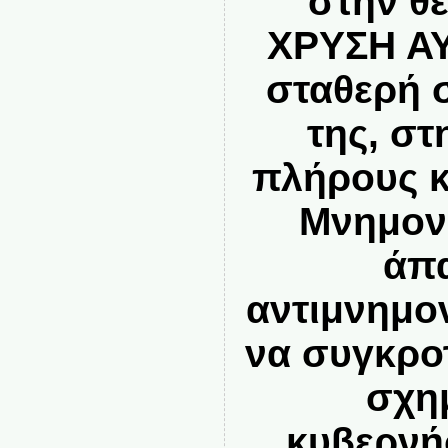
στην θ
ΧΡΥΣΗ ΑΥ
σταθερή 
της, σ
πλήρους κ
Μνημονί
άπα
αντιμνημο
να συγκρο
σχη
κυβερνή