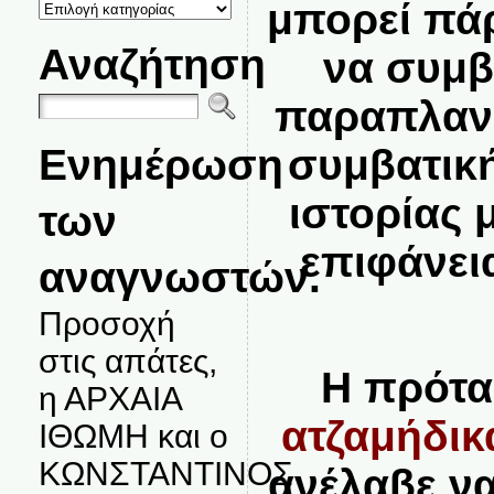
ΚΑΤΗΓΟΡΙΕΣ
μπορεί πά
ΘΕΜΑΤΩΝ
Αναζήτηση
να συμβ
παραπλανη
Ενημέρωση
συμβατικ
ιστορίας
των
επιφάνει
αναγνωστών.
Προσοχή
στις απάτες,
Η πρότα
η ΑΡΧΑΙΑ
ατζαμήδικ
ΙΘΩΜΗ και ο
ΚΩΝΣΤΑΝΤΙΝΟΣ
ανέλαβε ν