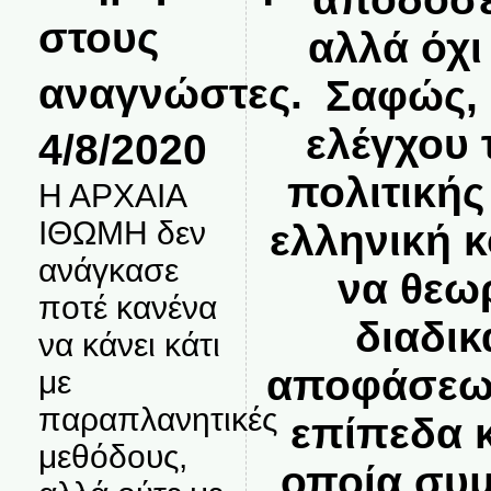
στους
αλλά όχι
αναγνώστες.
Σαφώς, 
ελέγχου 
4/8/2020
πολιτικής
Η ΑΡΧΑΙΑ
ΙΘΩΜΗ δεν
ελληνική 
ανάγκασε
να θεω
ποτέ κανένα
διαδι
να κάνει κάτι
αποφάσεω
με
παραπλανητικές
επίπεδα κ
μεθόδους,
οποία συμ