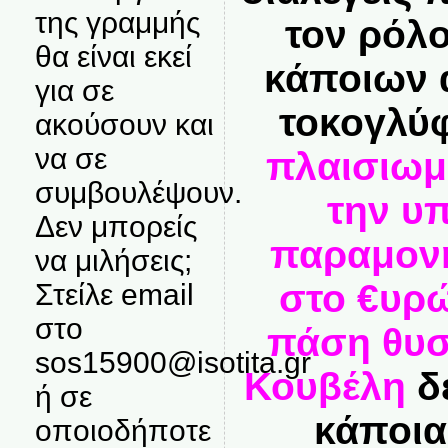
της γραμμής
τον ρόλ
θα είναι εκεί
κάποιων 
για σε
τοκογλύ
ακούσουν και
να σε
πλαισιωμ
συμβουλέψουν.
την υ
Δεν μπορείς
παραμονή
να μιλήσεις;
στο €υρώ
Στείλε email
στο
πάση θυσ
sos15900@isotita.gr
Κουβέλη
δε
ή σε
κάποια
οποιοδήποτε