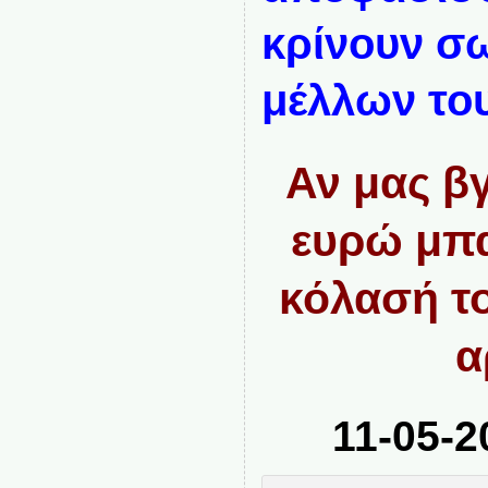
κρίνουν σω
μέλλων το
Αν μας β
ευρώ μπ
κόλασή το
α
11-05-2