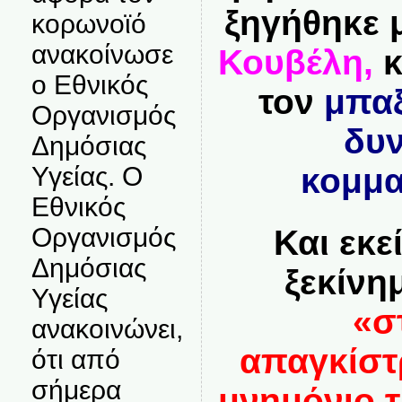
ξηγήθηκε 
κορωνοϊό
ανακοίνωσε
Κουβέλη,
κ
ο Εθνικός
τον
μπαξ
Οργανισμός
δυν
Δημόσιας
κομμα
Υγείας. Ο
Εθνικός
Οργανισμός
Και εκε
Δημόσιας
ξεκίνη
Υγείας
«σ
ανακοινώνει,
απαγκίστ
ότι από
σήμερα
μνημόνιο τ