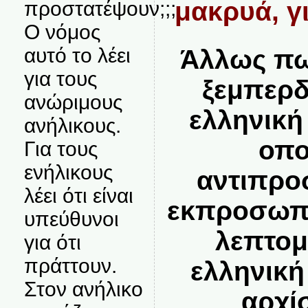
μακρυά, γι
προστατέψουν;;;
Ο νόμος
αυτό το λέει
Άλλως πω
για τους
ξεμπερδ
ανώριμους
ελληνική
ανήλικους.
οπο
Για τους
ενήλικους
αντιπρο
λέει ότι είναι
εκπροσωπε
υπεύθυνοι
λεπτομ
για ότι
πράττουν.
ελληνική
Στον ανήλικο
αρχί