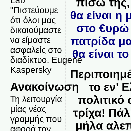
Lab
πίσω της
"Πιστεύουμε
θα είναι η
ότι όλοι μας
στο €υρώ 
δικαιούμαστε
πατρίδα μ
να είμαστε
ασφαλείς στο
θα είναι τ
διαδίκτυο. Eugene
Kaspersky
Περιποιημ
Ανακοίνωση
το εν’ 
πολιτικό
Τη λειτουργία
μίας νέας
τρίχα! Πά
γραμμής που
μήλα αλεπ
αφορά τον