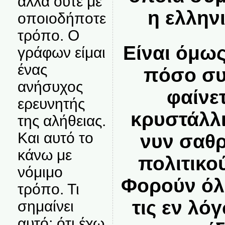
αλλά ούτε με
η ελλην
οποιοδήποτε
τρόπο. Ο
Είναι όμως
γράφων είμαι
ένας
πόσο συ
ανήσυχος
φαίνε
ερευνητής
κρυστάλλ
της αλήθειας.
Και αυτό το
νυν σαθρ
κάνω με
πολιτικο
νόμιμο
Φορούν όλε
τρόπο. Τι
τις εν λό
σημαίνει
αυτό; ότι έχω