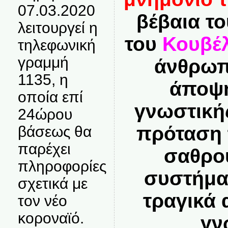
07.03.2020
βέβαια το
λειτουργεί η
του
Κουβέ
τηλεφωνική
γραμμή
άνθρωπ
1135, η
άποψη
οποία επί
γνωστική
24ώρου
πρόταση 
βάσεως θα
παρέχει
σαθρού
πληροφορίες
συστήμα
σχετικά με
τραγικά
τον νέο
κοροναϊό.
γν