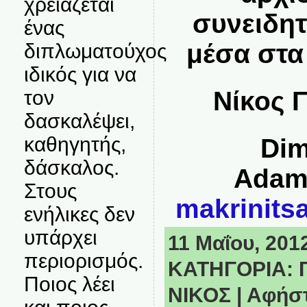
χρειάζεται
συνειδητ
ένας
μέσα στα
διπλωματούχος
ιδικός για να
Νίκος 
τον
δασκαλέψει,
καθηγητής,
Dim
δάσκαλος.
Adam
Στους
makrinits
ενήλικες δεν
υπάρχει
11 Μαΐου, 2012
περιορισμός.
ΚΑΤΗΓΟΡΙΑ:
Ποιος λέει
ΝΙΚΟΣ
|
Αφήστ