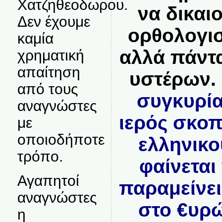
Χατζηθεοδωρου.
να δικαι
Δεν έχουμε
ορθολογιστ
καμία
αλλά πάντα
χρηματική
απαίτηση
υστέρων.
από τους
συγκυρία
αναγνώστες
ιερός σκο
με
οποιοδήποτε
ελληνικο
τρόπο.
φαίνεται 
Αγαπητοί
παραμείνε
αναγνώστες
στο €υρώ
η