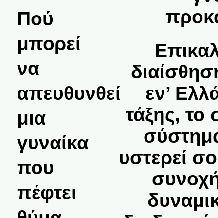
προκα
Πού
μπορεί
Επικαλ
να
διαίσθησ
απευθυνθεί
εν’ Ελλ
τάξης, το
μια
σύστημα
γυναίκα
υστερεί σ
που
συνοχή,
πέφτει
δυναμικ
θύμα