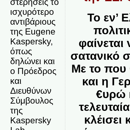
στερήσεις το
ισχυρότερο
Το εν’ 
αντιβάριους
πολιτι
της Eugene
Kaspersky,
φαίνεται 
όπως
σατανικό σ
δηλώνει και
Με το που
ο Πρόεδρος
και η Γε
και
Διευθύνων
€υρώ 
Σύμβουλος
τελευταία
της
κλέισει 
Kaspersky