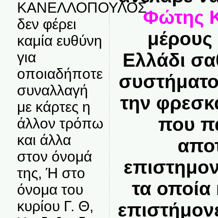
ΚΑΝΕΛΛΟΠΟΥΛΟΣ
Φώτης Κ
δεν φέρει
μέρους 
καμία ευθύνη
για
Ελλάδι σα
οποιαδήποτε
συστήματος
συναλλαγή
την φρεσκ
με κάρτες η
που π
άλλον τρόπω
και άλλα
απο
στον όνομά
επιστημον
της, Ή στο
τα οποία 
όνομα του
κυρίου Γ. Θ,
επιστήμον