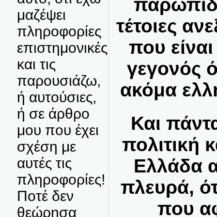
παρωπίδε
μαζέψει
τέτοιες αν
πληροφορίες
που είναι
επιστημονικές
και τις
γεγονός ό
παρουσιάζω,
ακόμα ελλ
ή αυτούσιες,
ή σε άρθρο
Και πάντ
μου που έχει
πολιτική 
σχέση με
αυτές τις
Ελλάδα α
πληροφορίες!
πλευρά, ό
Ποτέ δεν
που α
θεώρησα