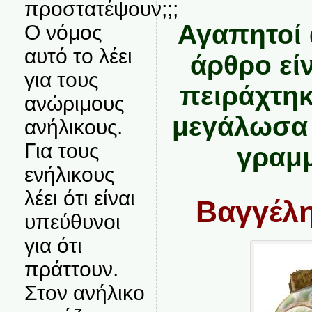
προστατέψουν;;;
Αγαπητοί 
Ο νόμος
αυτό το λέει
άρθρο είν
για τους
πειράχτηκ
ανώριμους
μεγάλωσα 
ανήλικους.
Για τους
γραμμ
ενήλικους
λέει ότι είναι
Βαγγέλη
υπεύθυνοι
για ότι
πράττουν.
Στον ανήλικο