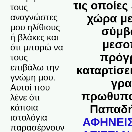
τις οποίες
τους
χώρα με
αναγνώστες
μου ηλίθιους
σύμβ
ή βλάκες και
μεσο
ότι μπορώ να
πρόγρ
τους
επιβάλω την
καταρτίσε
γνώμη μου.
γρα
Αυτοί που
πρωθυπο
λένε ότι
κάποια
Παπαδ
ιστολόγια
ΑΦΗΝΕΙΣ
παρασέρνουν