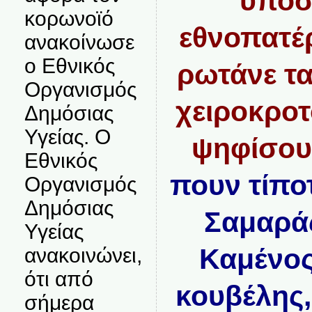
υποσ
κορωνοϊό
εθνοπατέρ
ανακοίνωσε
ο Εθνικός
ρωτάνε τα
Οργανισμός
χειροκροτ
Δημόσιας
Υγείας. Ο
ψηφίσου
Εθνικός
πουν τίπο
Οργανισμός
Δημόσιας
Σαμαράς
Υγείας
Καμένος
ανακοινώνει,
ότι από
κουβέλης,
σήμερα