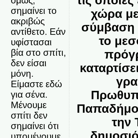
τις οποίες
όμως,
σημαίνει το
χώρα με
ακριβώς
σύμβαση 
αντίθετο. Εάν
το με
υφίστασαι
βία στο σπίτι,
πρόγρ
δεν είσαι
καταρτίσε
μόνη.
γρα
Είμαστε εδώ
Πρωθυπ
για σένα.
Μένουμε
Παπαδήμ
σπίτι δεν
την 
σημαίνει ότι
δημοσιό
υπομένουμε