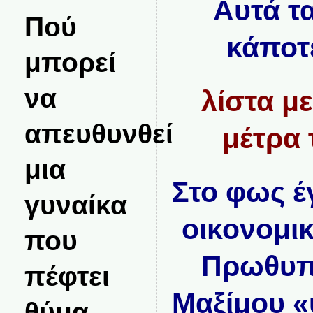
Αυτά τ
Πού
κάποτ
μπορεί
να
λίστα μ
απευθυνθεί
μέτρα 
μια
Στο φως έ
γυναίκα
οικονομι
που
Πρωθυπ
πέφτει
Μαξίμου «
θύμα