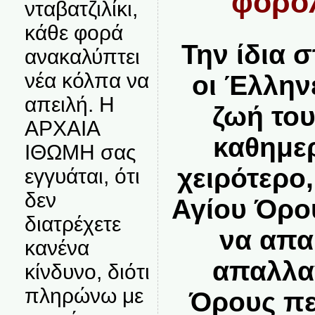
φορο
νταβατζιλίκι,
κάθε φορά
Την ίδια 
ανακαλύπτει
νέα κόλπα να
οι Έλλην
απειλή. Η
ζωή του
ΑΡΧΑΙΑ
καθημε
ΙΘΩΜΗ σας
χειρότερο,
εγγυάται, ότι
δεν
Αγίου Όρο
διατρέχετε
να απα
κανένα
απαλλα
κίνδυνο, διότι
πληρώνω με
Όρους πε