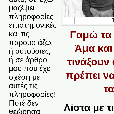
μαζέψει
πληροφορίες
επιστημονικές
Γαμώ τα
και τις
παρουσιάζω,
Άμα και
ή αυτούσιες,
ή σε άρθρο
τινάξουν
μου που έχει
πρέπει να
σχέση με
αυτές τις
τ
πληροφορίες!
Ποτέ δεν
Λίστα με 
θεώρησα