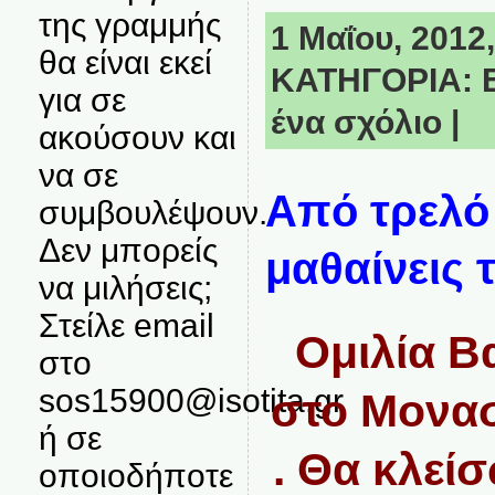
της γραμμής
1 Μαΐου, 2012,
θα είναι εκεί
ΚΑΤΗΓΟΡΙΑ:
για σε
ένα σχόλιο
|
ακούσουν και
να σε
Από τρελό
συμβουλέψουν.
Δεν μπορείς
μαθαίνεις τ
να μιλήσεις;
Στείλε email
Ομιλία Β
στο
sos15900@isotita.gr
στο Μονασ
ή σε
. Θα κλεί
οποιοδήποτε