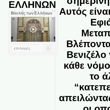
σημερινή
ΕΛΛΗΝΩΝ
Αυτός είνα
Εφι
Mεταπ
Βλέποντα
Βενιζέλο
κάθε νόμο
το ά
“κατεπε
απειλώντας
οι οπ