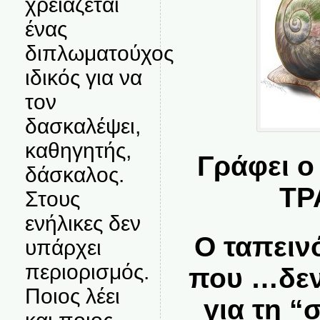
χρειάζεται
ένας
διπλωματούχος
ιδικός για να
τον
δασκαλέψει,
καθηγητής,
Γράφει 
δάσκαλος.
ΤΡ
Στους
ενήλικες δεν
Ο ταπειν
υπάρχει
περιορισμός.
που …δεν
Ποιος λέει
για τη “