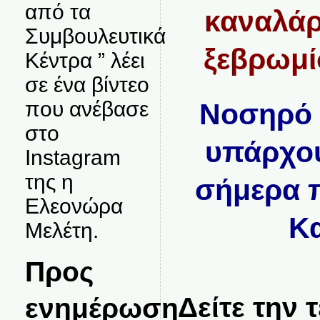
από τα
καναλάρ
Συμβουλευτικά
ξεβρωμί
Κέντρα ” λέει
σε ένα βίντεο
που ανέβασε
Nοσηρό 
στο
υπάρχο
Instagram
της η
σήμερα 
Ελεονώρα
Κ
Μελέτη.
Προς
ενημέρωση
Δείτε την 