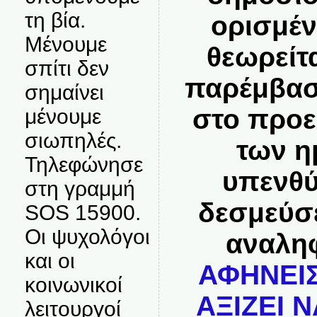
τη βία.
ορισμέν
Μένουμε
θεωρείτ
σπίτι δεν
παρέμβασ
σημαίνει
στο προε
μένουμε
σιωπηλές.
των η
Τηλεφώνησε
υπενθύ
στη γραμμή
δεσμεύσ
SOS 15900.
Οι ψυχολόγοι
αναλη
και οι
ΑΦΗΝΕΙΣ
κοινωνικοί
ΑΞΙΖΕΙ Ν
λειτουργοί