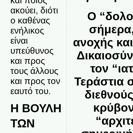
και ποιος
ακούει, διότι
Ο “δολο
ο καθένας
σήμερα,
ενήλικος
είναι
ανοχής και
υπεύθυνος
Δικαιοσύν
και προς
τον “ια
τους άλλους
Τεράστια 
και προς τον
εαυτό του.
διεθνού
κρύβον
Η ΒΟΥΛΗ
“αρχιτ
ΤΩΝ