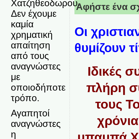
Χατζηθεοδωρου.
Αφήστε ένα σ
Δεν έχουμε
καμία
Οι χριστια
χρηματική
απαίτηση
θυμίζουν τί
από τους
αναγνώστες
Ιδικές σ
με
πλήρη σ
οποιοδήποτε
τρόπο.
τους Τ
Αγαπητοί
χρόνια
αναγνώστες
η
μπαμπά Χ