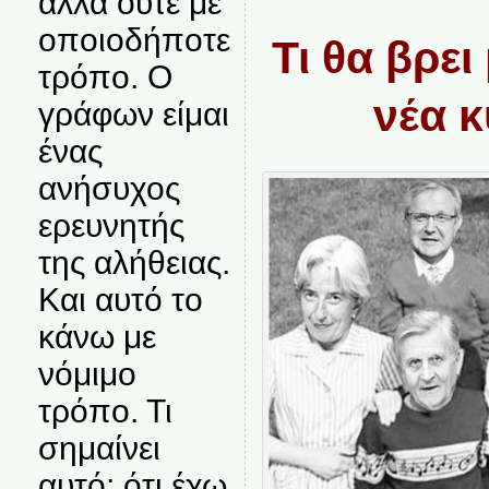
αλλά ούτε με
οποιοδήποτε
Τι θα βρε
τρόπο. Ο
νέα 
γράφων είμαι
ένας
ανήσυχος
ερευνητής
της αλήθειας.
Και αυτό το
κάνω με
νόμιμο
τρόπο. Τι
σημαίνει
αυτό; ότι έχω