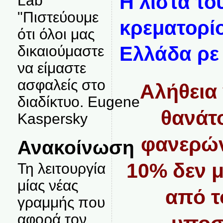
Η λίστα τ
Lab
"Πιστεύουμε
κρεματορίο
ότι όλοι μας
δικαιούμαστε
Ελλάδα ρε
να είμαστε
ασφαλείς στο
Αλήθεια 
διαδίκτυο. Eugene
θανάτ
Kaspersky
φανερών
Ανακοίνωση
10% δεν μ
Τη λειτουργία
μίας νέας
από τ
γραμμής που
αφορά τον