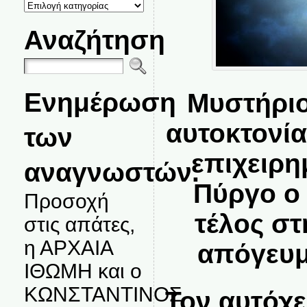
ΚΑΤΗΓΟΡΙΕΣ
ΘΕΜΑΤΩΝ
Αναζήτηση
Ενημέρωση
Mυστήριο
αυτοκτονί
των
επιχειρη
αναγνωστών.
Πύργο ο
Προσοχή
τέλος στ
στις απάτες,
η ΑΡΧΑΙΑ
απόγευμ
ΙΘΩΜΗ και ο
ΚΩΝΣΤΑΝΤΙΝΟΣ
Τον αυτόχε