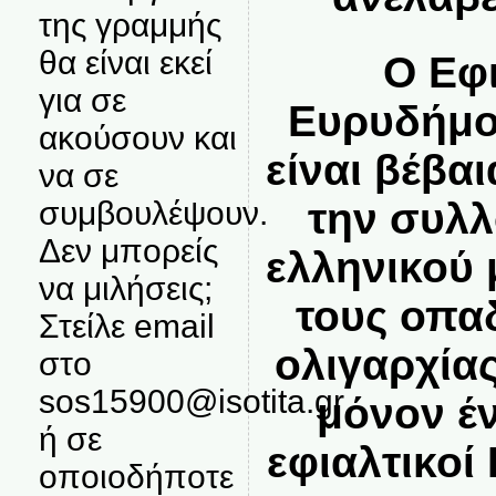
της γραμμής
θα είναι εκεί
Ο Εφ
για σε
Ευρυδήμο
ακούσουν και
είναι βέβαι
να σε
συμβουλέψουν.
την συλλ
Δεν μπορείς
ελληνικού 
να μιλήσεις;
τους οπα
Στείλε email
ολιγαρχία
στο
sos15900@isotita.gr
μόνον έ
ή σε
εφιαλτικοί
οποιοδήποτε