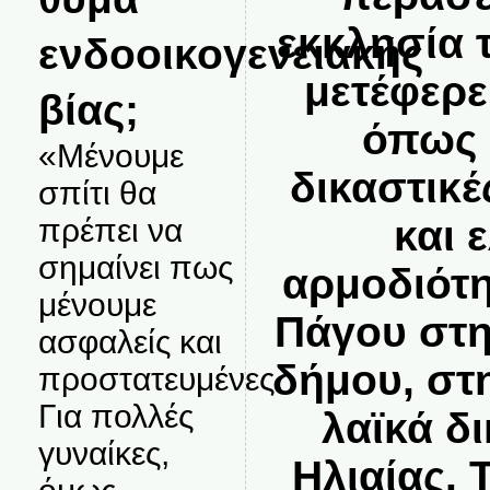
εκκλησία 
ενδοοικογενειακής
μετέφερε 
βίας;
όπως 
«Μένουμε
δικαστικέ
σπίτι θα
και 
πρέπει να
σημαίνει πως
αρμοδιότη
μένουμε
Πάγου στη
ασφαλείς και
δήμου, στ
προστατευμένες.
Για πολλές
λαϊκά δ
γυναίκες,
Ηλιαίας.