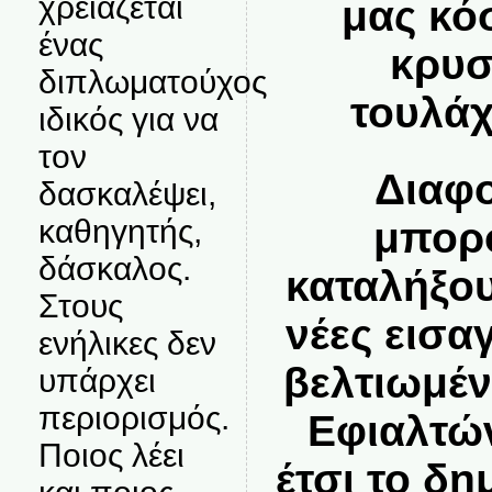
χρειάζεται
μας κό
ένας
κρυσ
διπλωματούχος
τουλάχ
ιδικός για να
τον
Διαφο
δασκαλέψει,
καθηγητής,
μπορ
δάσκαλος.
καταλήξου
Στους
νέες εισα
ενήλικες δεν
βελτιωμέν
υπάρχει
περιορισμός.
Εφιαλτών
Ποιος λέει
έτσι το δη