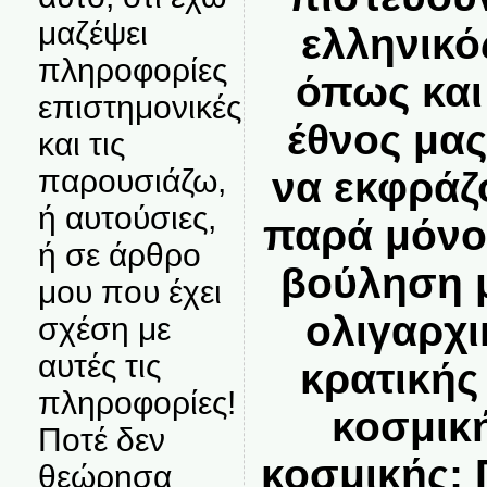
μαζέψει
ελληνικό
πληροφορίες
όπως και 
επιστημονικές
έθνος μα
και τις
παρουσιάζω,
να εκφράζ
ή αυτούσιες,
παρά μόνο
ή σε άρθρο
βούληση μ
μου που έχει
ολιγαρχι
σχέση με
αυτές τις
κρατικής 
πληροφορίες!
κοσμική
Ποτέ δεν
κοσμικής; 
θεώρησα