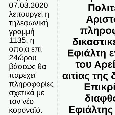
07.03.2020
Πολιτ
λειτουργεί η
Αριστ
τηλεφωνική
πληροφ
γραμμή
1135, η
δικαστικ
οποία επί
Εφιάλτη 
24ώρου
του Αρε
βάσεως θα
αιτίας της
παρέχει
πληροφορίες
Επικρ
σχετικά με
διαφθ
τον νέο
Εφιάλτης
κοροναϊό.