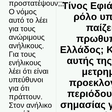
προστατέψουν;;;
Τίνος Εφι
Ο νόμος
ρόλο υπ
αυτό το λέει
παίζ
για τους
ανώριμους
πρωθυπ
ανήλικους.
Ελλάδος; Κ
Για τους
αυτής τη
ενήλικους
μετρη
λέει ότι είναι
υπεύθυνοι
προεκλογ
για ότι
περιόδου,
πράττουν.
σημασίας γ
Στον ανήλικο