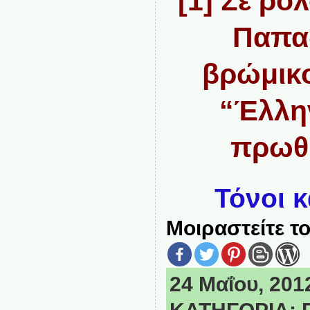
[1] Σε ρό
Παπα
βρώμικο
“Έλλη
πρωθ
Τόνοι 
Μοιραστείτε το
24 Μαΐου, 2012