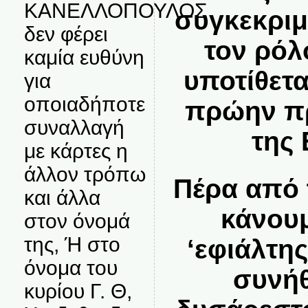
ΚΑΝΕΛΛΟΠΟΥΛΟΣ
συγκεκριμ
δεν φέρει
τον ρόλ
καμία ευθύνη
υποτίθετα
για
οποιαδήποτε
πρώην π
συναλλαγή
της
με κάρτες η
άλλον τρόπω
Πέρα από 
και άλλα
κάνουμ
στον όνομά
της, Ή στο
‘εφιάλτη
όνομα του
συνήθ
κυρίου Γ. Θ,