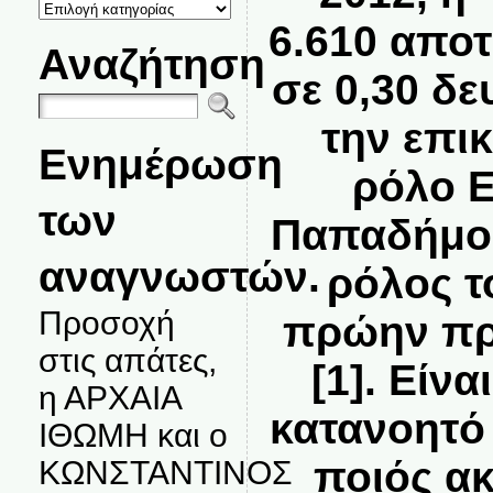
ΚΑΤΗΓΟΡΙΕΣ
ΘΕΜΑΤΩΝ
6.610 απο
Αναζήτηση
σε 0,30 δε
την επι
Ενημέρωση
ρόλο Ε
των
Παπαδήμος
αναγνωστών.
ρόλος τ
Προσοχή
πρώην π
στις απάτες,
[1]. Είν
η ΑΡΧΑΙΑ
κατανοητό
ΙΘΩΜΗ και ο
ποιός ακ
ΚΩΝΣΤΑΝΤΙΝΟΣ