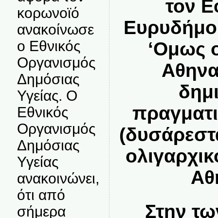
τον Ε
κορωνοϊό
Ευρυδήμου
ανακοίνωσε
ο Εθνικός
‘Ομως 
Οργανισμός
Αθηνα
Δημόσιας
δημ
Υγείας. Ο
πραγματι
Εθνικός
Οργανισμός
(δυσάρεστ
Δημόσιας
ολιγαρχικ
Υγείας
Αθ
ανακοινώνει,
ότι από
Στην τω
σήμερα