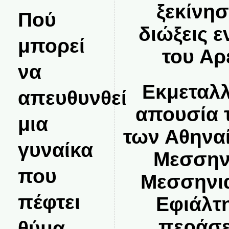
ξεκίνησ
Πού
διώξεις 
μπορεί
του Αρ
να
Εκμεταλλ
απευθυνθεί
απουσία 
μια
των Αθηνα
γυναίκα
Μεσσηνί
που
Μεσσηνια
πέφτει
Εφιάλτ
περάσε
θύμα