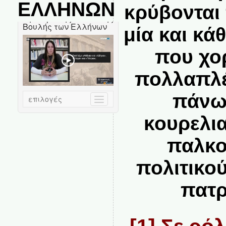
ΕΛΛΗΝΩΝ
κρύβονται
μία και κά
που χο
πολλαπλέ
πάνω 
κουρελι
παλκο
πολιτικο
πατρ