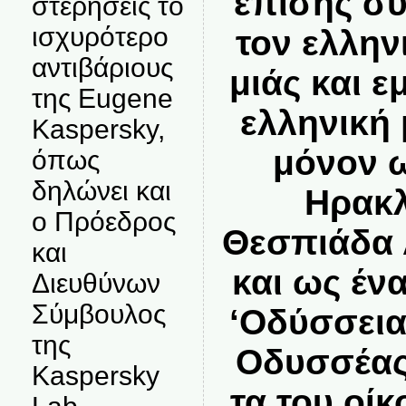
επίσης συ
στερήσεις το
ισχυρότερο
τον ελλην
αντιβάριους
μιάς και ε
της Eugene
ελληνική 
Kaspersky,
μόνον ω
όπως
δηλώνει και
Ηρακλ
ο Πρόεδρος
Θεσπιάδα 
και
και ως έν
Διευθύνων
Σύμβουλος
‘Οδύσσεια
της
Οδυσσέας
Kaspersky
τα του οίκ