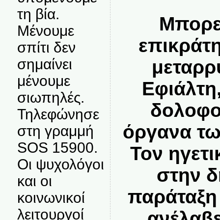
τη βία.
Μπορε
Μένουμε
επικράτη
σπίτι δεν
σημαίνει
μεταρρ
μένουμε
Εφιάλτη,
σιωπηλές.
δολοφο
Τηλεφώνησε
όργανα τω
στη γραμμή
SOS 15900.
Τον ηγετι
Οι ψυχολόγοι
στην δ
και οι
παράταξη
κοινωνικοί
λειτουργοί
ανέλαβε