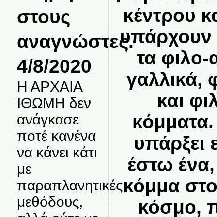
κέντρου κα
στους
υπάρχουν 
αναγνώστες.
τα φιλο-
4/8/2020
γαλλικά, 
Η ΑΡΧΑΙΑ
και φ
ΙΘΩΜΗ δεν
κόμματα.
ανάγκασε
ποτέ κανένα
υπάρξει 
να κάνει κάτι
έστω ένα,
με
κόμμα στο
παραπλανητικές
μεθόδους,
κόσμο, 