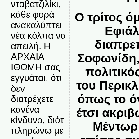
νταβατζιλίκι,
κάθε φορά
Ο τρίτος 
ανακαλύπτει
Εφιάλ
νέα κόλπα να
διαπρε
απειλή. Η
ΑΡΧΑΙΑ
Σοφωνίδη,
ΙΘΩΜΗ σας
πολιτικό
εγγυάται, ότι
του Περικλ
δεν
όπως το ό
διατρέχετε
κανένα
έτσι ακριβ
κίνδυνο, διότι
Μέντωρ 
πληρώνω με