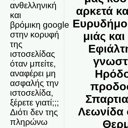
ανθελληνική
αρκετά κα
και
Ευρυδήμου
βρόμικη google
στην κορυφή
μιάς και
της
Εφιάλτ
ιστοσελίδας
γνωστ
όταν μπείτε,
Ηρόδο
αναφέρει μη
ασφαλής την
προδοσ
ιστοσελίδα,
Σπαρτια
ξέρετε γιατί;;;
Λεωνίδα 
Διότι δεν της
πληρώνω
Θερ