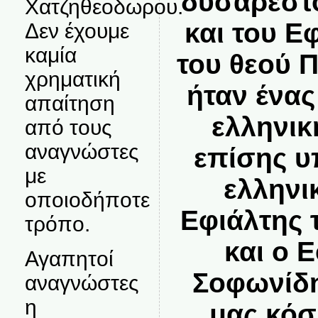
δυσάρεστο
Χατζηθεοδωρου.
και του Ε
Δεν έχουμε
καμία
του θεού 
χρηματική
ήταν ένας
απαίτηση
ελληνικ
από τους
αναγνώστες
επίσης υ
με
ελληνι
οποιοδήποτε
Εφιάλτης 
τρόπο.
και ο 
Αγαπητοί
Σοφωνίδη
αναγνώστες
η
μας κόσ