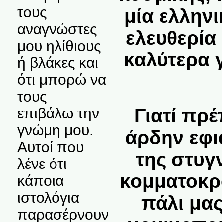
τους
μία ελληνι
αναγνώστες
ελευθερία
μου ηλίθιους
καλύτερα 
ή βλάκες και
ότι μπορώ να
τους
επιβάλω την
Γιατί πρέ
γνώμη μου.
άρδην εφι
Αυτοί που
της στυγ
λένε ότι
κομματοκρ
κάποια
ιστολόγια
πάλι μας
παρασέρνουν