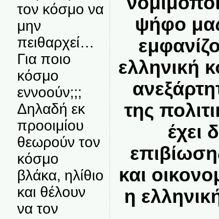
νομιμοποι
τον κόσμο να
ψήφο μας
μην
πειθαρχεί…
εμφανίζ
Για ποιο
ελληνική κ
κόσμο
ανεξάρτη
εννοούν;;;
της πολιτι
Δηλαδή εκ
προοιμίου
έχει 
θεωρούν τον
επιβίωση
κόσμο
και οικονο
βλάκα, ηλίθιο
και θέλουν
η ελληνικ
να τον