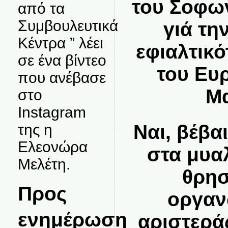
του Σοφων
από τα
Συμβουλευτικά
γιά τη
Κέντρα ” λέει
εφιαλτικό
σε ένα βίντεο
του Ευ
που ανέβασε
Μα
στο
Instagram
Ναι, βέβα
της η
Ελεονώρα
στα μυα
Μελέτη.
θρησ
Προς
οργαν
ενημέρωση
αριστερά