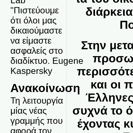
Lab
"Πιστεύουμε
διάρκει
ότι όλοι μας
Πο
δικαιούμαστε
να είμαστε
Στην μετ
ασφαλείς στο
προσωρ
διαδίκτυο. Eugene
περισσότε
Kaspersky
και οι 
Ανακοίνωση
Έλληνες
Τη λειτουργία
συχνά το 
μίας νέας
γραμμής που
έχοντας κ
αφορά τον