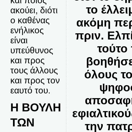
και ποιος
το έλλε
ακούει, διότι
ο καθένας
ακόμη πε
ενήλικος
πριν. Ελπ
είναι
τούτο
υπεύθυνος
βοηθήσει
και προς
τους άλλους
όλους το
και προς τον
ψηφο
εαυτό του.
αποσαφη
Η ΒΟΥΛΗ
εφιαλτικού
ΤΩΝ
την πατ