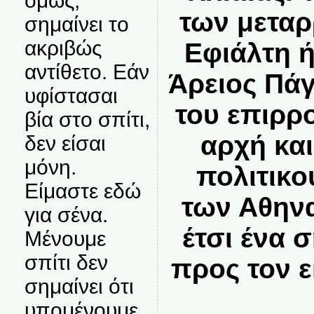
όμως,
των μεταρ
σημαίνει το
ακριβώς
Εφιάλτη ή
αντίθετο. Εάν
Άρειος Πάγ
υφίστασαι
του επιρρ
βία στο σπίτι,
αρχή κα
δεν είσαι
μόνη.
πολιτικ
Είμαστε εδώ
των Αθηνα
για σένα.
έτσι ένα 
Μένουμε
σπίτι δεν
προς τον 
σημαίνει ότι
υπομένουμε