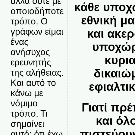
αλλά ούτε με
κάθε υποχ
οποιοδήποτε
εθνική μ
τρόπο. Ο
γράφων είμαι
και ακερ
ένας
υποχώρ
ανήσυχος
κυρι
ερευνητής
δικαιώ
της αλήθειας.
Και αυτό το
εφιαλτι
κάνω με
νόμιμο
Γιατί πρέ
τρόπο. Τι
και όλ
σημαίνει
πιστεύου
αυτό; ότι έχω