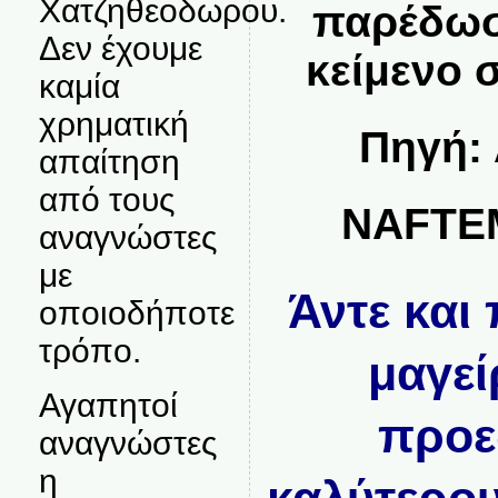
Χατζηθεοδωρου.
παρέδωσ
Δεν έχουμε
κείμενο 
καμία
χρηματική
Πηγή:
απαίτηση
από τους
NAFTE
αναγνώστες
με
Άντε και
οποιοδήποτε
τρόπο.
μαγεί
Αγαπητοί
προε
αναγνώστες
η