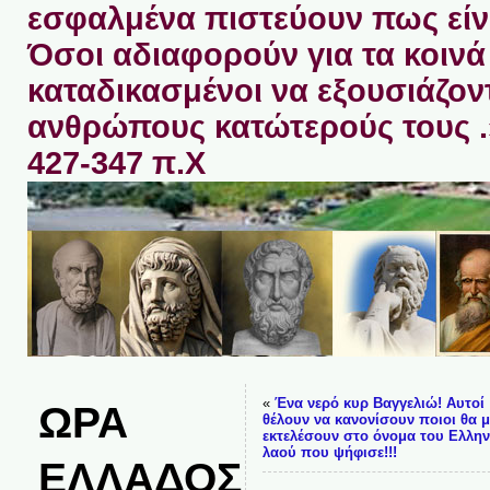
εσφαλμένα πιστεύουν πως είνα
Όσοι αδιαφορούν για τα κοινά 
καταδικασμένοι να εξουσιάζον
ανθρώπους κατώτερούς τους 
427-347 π.Χ
«
Ένα νερό κυρ Βαγγελιώ! Αυτοί
ΩΡΑ
θέλουν να κανονίσουν ποιοι θα 
εκτελέσουν στο όνομα του Ελλην
λαού που ψήφισε!!!
ΕΛΛΑΔΟΣ