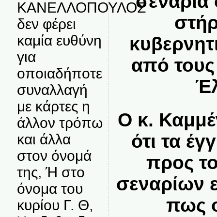
σενάρια
ΚΑΝΕΛΛΟΠΟΥΛΟΣ
στήρ
δεν φέρει
καμία ευθύνη
κυβερνητ
για
από τους
οποιαδήποτε
Έλ
συναλλαγή
με κάρτες η
Ο κ. Καμμ
άλλον τρόπω
ότι τα έ
και άλλα
στον όνομά
προς τ
της, Ή στο
σεναρίων ε
όνομα του
πως ο
κυρίου Γ. Θ,