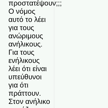
προστατέψουν;;;
Ο νόμος
αυτό το λέει
για τους
ανώριμους
ανήλικους.
Για τους
ενήλικους
λέει ότι είναι
υπεύθυνοι
για ότι
πράττουν.
Στον ανήλικο