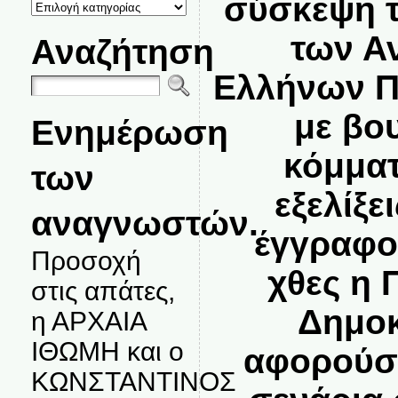
σύσκεψη τ
ΚΑΤΗΓΟΡΙΕΣ
ΘΕΜΑΤΩΝ
των Α
Αναζήτηση
Ελλήνων Π
με βο
Ενημέρωση
κόμματ
των
εξελίξε
αναγνωστών.
έγγραφο
Προσοχή
χθες η 
στις απάτες,
Δημοκ
η ΑΡΧΑΙΑ
ΙΘΩΜΗ και ο
αφορούσε
ΚΩΝΣΤΑΝΤΙΝΟΣ