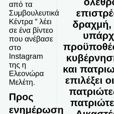
όλεθρ
από τα
επιστρέ
Συμβουλευτικά
Κέντρα ” λέει
δραχμή,
σε ένα βίντεο
υπάρχ
που ανέβασε
προϋποθέσ
στο
Instagram
κυβέρνησ
της η
και πατριω
Ελεονώρα
επιλέξει 
Μελέτη.
πατριώτε
Προς
πατριώτε
ενημέρωση
Δικαστές