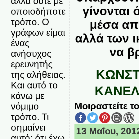
αλλά ούτε με
γίνονται 
οποιοδήποτε
τρόπο. Ο
μέσα απ
γράφων είμαι
αλλά των 
ένας
να β
ανήσυχος
ερευνητής
ΚΩΝΣΤ
της αλήθειας.
Και αυτό το
ΚΑΝΕΛ
κάνω με
Μοιραστείτε το
νόμιμο
τρόπο. Τι
σημαίνει
13 Μαΐου, 2012
αυτό; ότι έχω