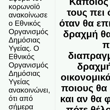
Κάποιος
κορωνοϊό
τους πει 
ανακοίνωσε
όταν θα ε
ο Εθνικός
Οργανισμός
δραχμή θα
Δημόσιας
π
Υγείας. Ο
διαπραγμ
Εθνικός
Οργανισμός
δραχμή
Δημόσιας
οικονομικ
Υγείας
ποιους θα
ανακοινώνει,
και αν θα
ότι από
σήμερα
πότε θέλ