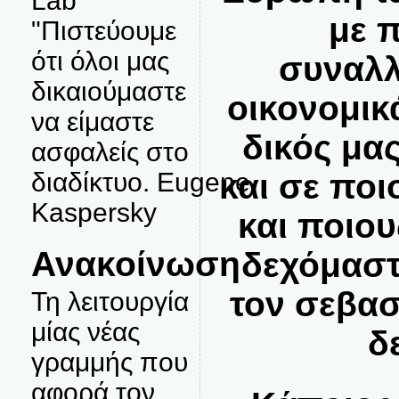
Lab
με 
"Πιστεύουμε
ότι όλοι μας
συναλ
δικαιούμαστε
οικονομικά
να είμαστε
δικός μα
ασφαλείς στο
και σε πο
διαδίκτυο. Eugene
Kaspersky
και ποιου
Ανακοίνωση
δεχόμαστ
τον σεβασ
Τη λειτουργία
μίας νέας
δ
γραμμής που
αφορά τον