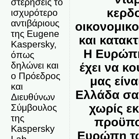
στερήσεις το
κερδ
ισχυρότερο
αντιβάριους
οικονομικ
της Eugene
και κατακ
Kaspersky,
Η Ευρώπη
όπως
δηλώνει και
έχει να κο
ο Πρόεδρος
μας είνα
και
Ελλάδα σα
Διευθύνων
χωρίς ε
Σύμβουλος
της
προϋπο
Kaspersky
Ευρώπη τ