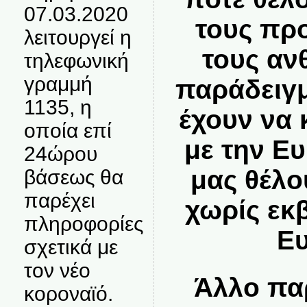
07.03.2020
τους προ
λειτουργεί η
τους αν
τηλεφωνική
γραμμή
παράδειγμ
1135, η
έχουν να
οποία επί
με την Ε
24ώρου
μας θέλο
βάσεως θα
παρέχει
χωρίς εκ
πληροφορίες
Ε
σχετικά με
τον νέο
Άλλο πα
κοροναϊό.