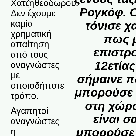
Χατζηθεοδωρου.
Ρογκόφ. Ο
Δεν έχουμε
καμία
τόνισε χ
χρηματική
πως μ
απαίτηση
επιστρ
από τους
12ετία
αναγνώστες
με
σήμαινε π
οποιοδήποτε
μπορούσε 
τρόπο.
στη χώρα
Αγαπητοί
είναι 
αναγνώστες
μπορούσε 
η