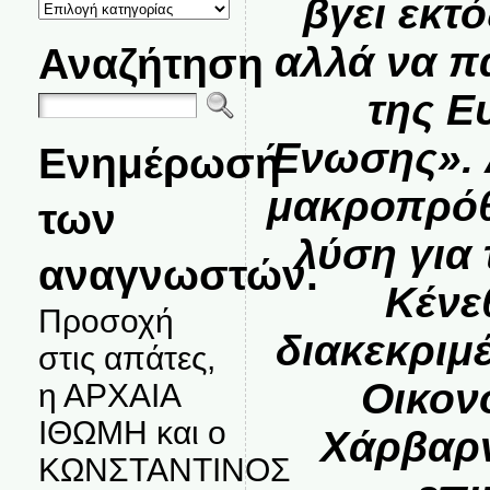
βγει εκτ
ΚΑΤΗΓΟΡΙΕΣ
ΘΕΜΑΤΩΝ
αλλά να π
Αναζήτηση
της Ε
Ένωσης». 
Ενημέρωση
μακροπρόθ
των
λύση για
αναγνωστών.
Κένε
Προσοχή
διακεκριμ
στις απάτες,
Οικον
η ΑΡΧΑΙΑ
ΙΘΩΜΗ και ο
Χάρβαρν
ΚΩΝΣΤΑΝΤΙΝΟΣ