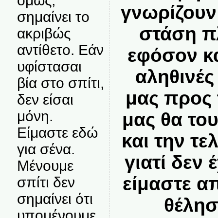
όμως,
γνωρίζουν
σημαίνει το
στάση π
ακριβώς
αντίθετο. Εάν
εφόσον κ
υφίστασαι
αληθινές
βία στο σπίτι,
μας προς 
δεν είσαι
μόνη.
μας θα το
Είμαστε εδώ
και την τε
για σένα.
γιατί δεν 
Μένουμε
είμαστε α
σπίτι δεν
σημαίνει ότι
θέλησ
υπομένουμε