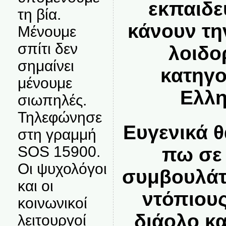
εκπαιδε
τη βία.
κάνουν τη
Μένουμε
σπίτι δεν
λοιδο
σημαίνει
κατηγο
μένουμε
Ελλη
σιωπηλές.
Τηλεφώνησε
Ευγενικά 
στη γραμμή
SOS 15900.
πω σε 
Οι ψυχολόγοι
συμβουλάτ
και οι
ντόπιους
κοινωνικοί
διάολο κα
λειτουργοί