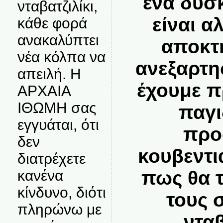
ένα δύσ
νταβατζιλίκι,
είναι α
κάθε φορά
ανακαλύπτει
αποκτ
νέα κόλπα να
ανεξαρτη
απειλή. Η
έχουμε π
ΑΡΧΑΙΑ
ΙΘΩΜΗ σας
παγι
εγγυάται, ότι
προ
δεν
κουβεντι
διατρέχετε
πως θα 
κανένα
κίνδυνο, διότι
τους 
πληρώνω με
ντα