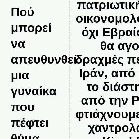
πατριωτικ
Πού
οικονομολ
μπορεί
όχι Εβραίο
να
θα αγ
απευθυνθεί
δραχμές π
Ιράν, από
μια
το διάστ
γυναίκα
από την 
που
φτιάχνουμε
πέφτει
χαντρολ
θύμα