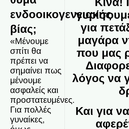
Κίνα! 
ενδοοικογενειακής
γυρίσουμ
για πετά
βίας;
μαγάρα ν
«Μένουμε
σπίτι θα
που μας 
πρέπει να
Διαφορε
σημαίνει πως
λόγος να 
μένουμε
δ
ασφαλείς και
προστατευμένες.
Και για ν
Για πολλές
γυναίκες,
αφερέ