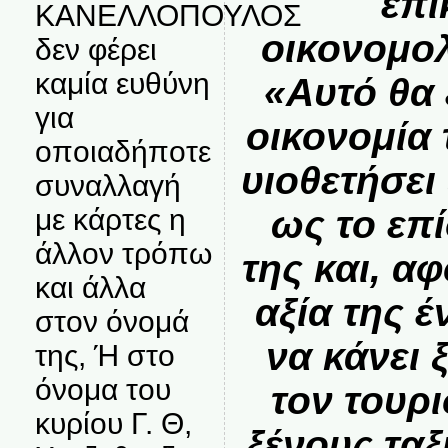
επι
ΚΑΝΕΛΛΟΠΟΥΛΟΣ
οικονομο
δεν φέρει
καμία ευθύνη
«Αυτό θα
για
οικονομία
οποιαδήποτε
υιοθετήσει
συναλλαγή
ως το επ
με κάρτες η
άλλον τρόπω
της και, α
και άλλα
αξία της έ
στον όνομά
να κάνει 
της, Ή στο
όνομα του
τον τουρ
κυρίου Γ. Θ,
ξένους ταξ