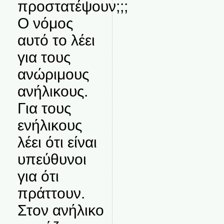
προστατέψουν;;;
Ο νόμος
αυτό το λέει
για τους
ανώριμους
ανήλικους.
Για τους
ενήλικους
λέει ότι είναι
υπεύθυνοι
για ότι
πράττουν.
Στον ανήλικο