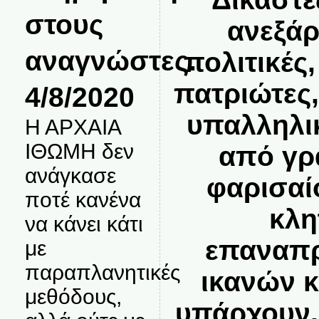
στους
ανεξάρ
αναγνώστες.
πολιτικές
πατριώτες
4/8/2020
υπαλληλι
Η ΑΡΧΑΙΑ
ΙΘΩΜΗ δεν
από γρ
ανάγκασε
φαρισαί
ποτέ κανένα
κλη
να κάνει κάτι
επαναπ
με
παραπλανητικές
ικανών κ
μεθόδους,
υπάρχουν.