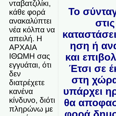
νταβατζιλίκι,
Το σύντα
κάθε φορά
ανακαλύπτει
στις
νέα κόλπα να
καταστάσε
απειλή. Η
ηση ή αν
ΑΡΧΑΙΑ
και επιβο
ΙΘΩΜΗ σας
εγγυάται, ότι
Έτσι σε 
δεν
στη χώρα
διατρέχετε
υπάρχει ηρ
κανένα
κίνδυνο, διότι
θα αποφασ
πληρώνω με
φορά δημο