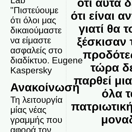
Lab
ότι αυτά δ
"Πιστεύουμε
ότι είναι α
ότι όλοι μας
γιατί θα 
δικαιούμαστε
να είμαστε
ξέσκισαν 
ασφαλείς στο
προδότες
διαδίκτυο. Eugene
τώρα δε
Kaspersky
παρθεί μι
Ανακοίνωση
όλα 
Τη λειτουργία
πατριωτική
μίας νέας
μοναδ
γραμμής που
αφορά τον