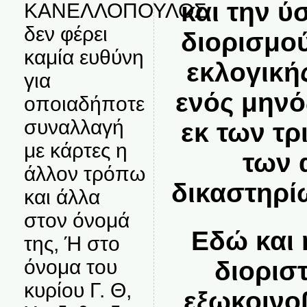
και την ύ
ΚΑΝΕΛΛΟΠΟΥΛΟΣ
δεν φέρει
διορισμο
καμία ευθύνη
εκλογική
για
ενός μηνό
οποιαδήποτε
συναλλαγή
εκ των τ
με κάρτες η
των 
άλλον τρόπω
δικαστηρ
και άλλα
στον όνομά
Εδώ και 
της, Ή στο
όνομα του
διορισ
κυρίου Γ. Θ,
εξωκοινο