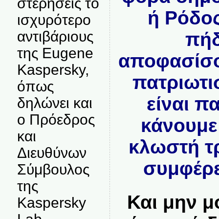
στερήσεις το
ή Ρόδος
ισχυρότερο
αντιβάριους
πή
της Eugene
αποφασίσο
Kaspersky,
πατριωτι
όπως
είναι π
δηλώνει και
ο Πρόεδρος
κάνουμε
και
κλωστή τ
Διευθύνων
συμφέρε
Σύμβουλος
της
Και μην μ
Kaspersky