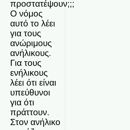
προστατέψουν;;;
Ο νόμος
αυτό το λέει
για τους
ανώριμους
ανήλικους.
Για τους
ενήλικους
λέει ότι είναι
υπεύθυνοι
για ότι
πράττουν.
Στον ανήλικο