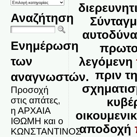
ΚΑΤΗΓΟΡΙΕΣ
διερευνητι
ΘΕΜΑΤΩΝ
Αναζήτηση
Σύνταγμ
αυτοδύνα
Ενημέρωση
πρωτο
των
λεγόμενη
πριν τ
αναγνωστών.
σχηματισ
Προσοχή
στις απάτες,
κυβέ
η ΑΡΧΑΙΑ
οικουμενι
ΙΘΩΜΗ και ο
αποδοχή
ΚΩΝΣΤΑΝΤΙΝΟΣ