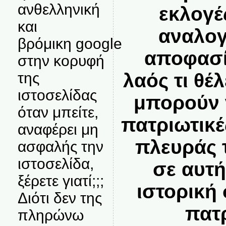
ανθελληνική
εκλογέ
και
αναλογ
βρόμικη google
αποφασί
στην κορυφή
λαός τι θέλ
της
ιστοσελίδας
μπορούν 
όταν μπείτε,
πατριωτικέ
αναφέρει μη
πλευράς 
ασφαλής την
ιστοσελίδα,
σε αυτή
ξέρετε γιατί;;;
ιστορική 
Διότι δεν της
πατ
πληρώνω