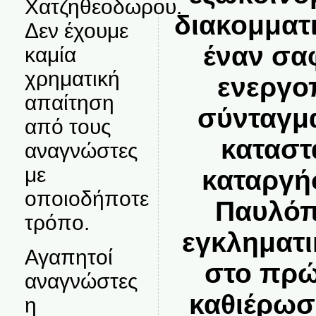
Χατζηθεοδωρου.
διακομματ
Δεν έχουμε
έναν σα
καμία
χρηματική
ενεργο
απαίτηση
σύνταγμα
από τους
καταστ
αναγνώστες
με
καταργή
οποιοδήποτε
Παυλόπ
τρόπο.
εγκληματι
Αγαπητοί
στο πρώ
αναγνώστες
καθιέρωση
η