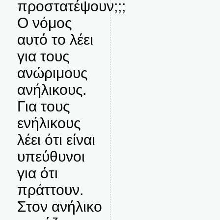
προστατέψουν;;;
Ο νόμος
αυτό το λέει
για τους
ανώριμους
ανήλικους.
Για τους
ενήλικους
λέει ότι είναι
υπεύθυνοι
για ότι
πράττουν.
Στον ανήλικο