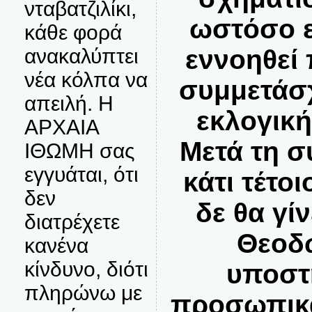
νταβατζιλίκι,
ωστόσο ε
κάθε φορά
ανακαλύπτει
εννοηθεί
νέα κόλπα να
συμμετάσχ
απειλή. Η
εκλογικ
ΑΡΧΑΙΑ
Μετά τη σ
ΙΘΩΜΗ σας
εγγυάται, ότι
κάτι τέτο
δεν
δε θα γίν
διατρέχετε
Θεοδ
κανένα
κίνδυνο, διότι
υποστ
πληρώνω με
προσωπικά