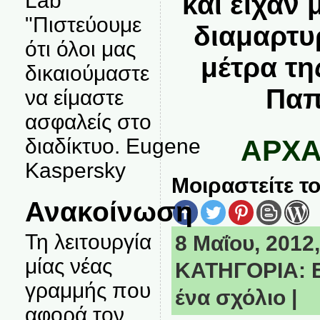
Lab
και είχαν
"Πιστεύουμε
διαμαρτυ
ότι όλοι μας
μέτρα τ
δικαιούμαστε
Παπ
να είμαστε
ασφαλείς στο
διαδίκτυο. Eugene
ΑΡΧΑ
Kaspersky
Μοιραστείτε το
Ανακοίνωση
Τη λειτουργία
8 Μαΐου, 2012,
μίας νέας
ΚΑΤΗΓΟΡΙΑ:
γραμμής που
ένα σχόλιο
|
αφορά τον