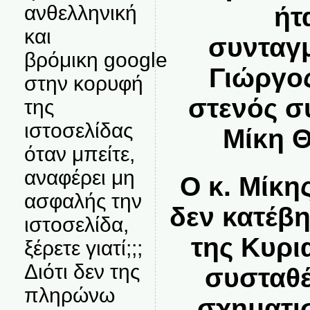
ανθελληνική
ήτ
και
συνταγμ
βρόμικη google
Γιώργο
στην κορυφή
στενός σ
της
ιστοσελίδας
Μίκη 
όταν μπείτε,
αναφέρει μη
Ο κ. Μίκ
ασφαλής την
δεν κατέβη
ιστοσελίδα,
της Κυρι
ξέρετε γιατί;;;
Διότι δεν της
συσταθέ
πληρώνω
σχηματι