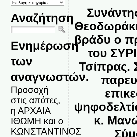
ΚΑΤΗΓΟΡΙΕΣ
ΘΕΜΑΤΩΝ
Συνάντη
Αναζήτηση
Θεοδωράκη
βράδυ ο π
Ενημέρωση
του ΣΥΡΙ
των
Τσίπρας. 
αναγνωστών.
παρευ
Προσοχή
επικ
στις απάτες,
ψηφοδελτί
η ΑΡΧΑΙΑ
κ. Μαν
ΙΘΩΜΗ και ο
ΚΩΝΣΤΑΝΤΙΝΟΣ
Σύμ