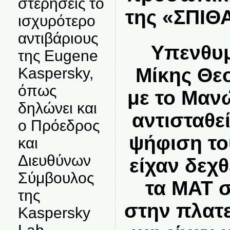
στερήσεις το
της «ΣΠΙΘ
ισχυρότερο
αντιβάριους
Υπενθυμ
της Eugene
Μίκης Θε
Kaspersky,
όπως
με το Μαν
δηλώνει και
αντισταθε
ο Πρόεδρος
ψήφιση το
και
Διευθύνων
είχαν δεχ
Σύμβουλος
τα ΜΑΤ 
της
στην πλατ
Kaspersky