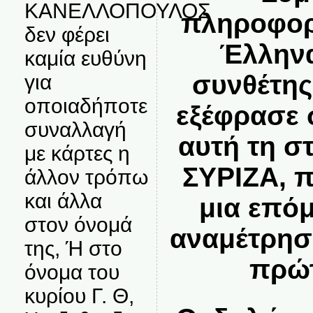
ΚΑΝΕΛΛΟΠΟΥΛΟΣ
πληροφορί
δεν φέρει
Έλληνα
καμία ευθύνη
συνθέτης
για
οποιαδήποτε
εξέφρασε 
συναλλαγή
αυτή τη σ
με κάρτες η
ΣΥΡΙΖΑ, 
άλλον τρόπω
και άλλα
μια επό
στον όνομά
αναμέτρησ
της, Ή στο
πρώτ
όνομα του
κυρίου Γ. Θ,