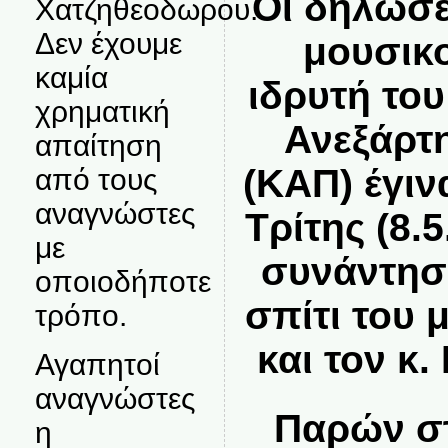
Οι δηλώσε
Χατζηθεοδωρου.
Δεν έχουμε
μουσικ
καμία
ιδρυτή το
χρηματική
Ανεξάρτ
απαίτηση
(ΚΑΠ) έγιν
από τους
αναγνώστες
Τρίτης (8.5
με
συνάντησ
οποιοδήποτε
σπίτι του 
τρόπο.
και τον κ.
Αγαπητοί
αναγνώστες
Παρών σ
η