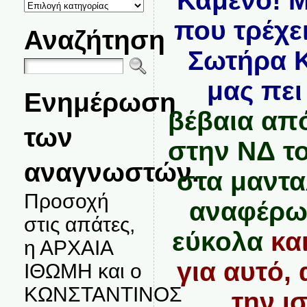
Καμένο! 
ΚΑΤΗΓΟΡΙΕΣ
ΘΕΜΑΤΩΝ
που τρέχε
Αναζήτηση
Σωτήρα Κ
μας πει
Ενημέρωση
βέβαια από
των
στην ΝΔ τ
αναγνωστών.
στα μαντα
Προσοχή
αναφέρω 
στις απάτες,
εύκολα
κα
η ΑΡΧΑΙΑ
για αυτό,
ΙΘΩΜΗ και ο
ΚΩΝΣΤΑΝΤΙΝΟΣ
την ι