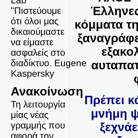
Lab
Έλληνε
"Πιστεύουμε
ότι όλοι μας
κόμματα τη
δικαιούμαστε
ξαναγράφε
να είμαστε
εξακο
ασφαλείς στο
διαδίκτυο. Eugene
αυταπατ
Kaspersky
Ανακοίνωση
Πρέπει κ
Τη λειτουργία
μνήμη ψ
μίας νέας
γραμμής που
ξεχνάε
αφορά τον