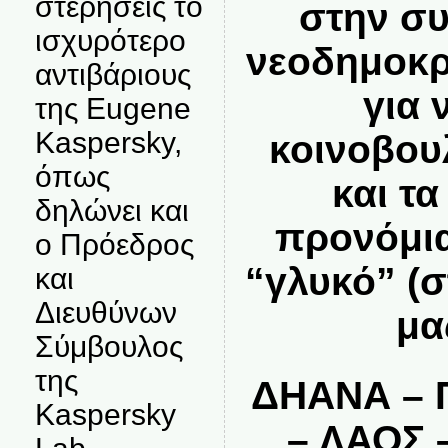
στερήσεις το
στην συ
ισχυρότερο
νεοδημοκρ
αντιβάριους
για 
της Eugene
Kaspersky,
κοινοβου
όπως
και τα
δηλώνει και
προνόμια
ο Πρόεδρος
“γλυκό” (
και
Διευθύνων
μας
Σύμβουλος
της
ΔΗΑΝΑ – Π
Kaspersky
– ΛΑΟΣ 