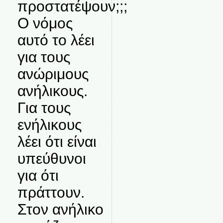
προστατέψουν;;;
Ο νόμος
αυτό το λέει
για τους
ανώριμους
ανήλικους.
Για τους
ενήλικους
λέει ότι είναι
υπεύθυνοι
για ότι
πράττουν.
Στον ανήλικο