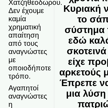
Χατζηθεοδωρου.
Κυριακή 
Δεν έχουμε
το σάπ
καμία
χρηματική
σύστημα 
απαίτηση
εδώ καλ
από τους
σκοτεινά
αναγνώστες
με
είχε πρ
οποιοδήποτε
αρκετούς 
τρόπο.
Έπρεπε να
Αγαπητοί
μια λύση
αναγνώστες
πατριώ
η