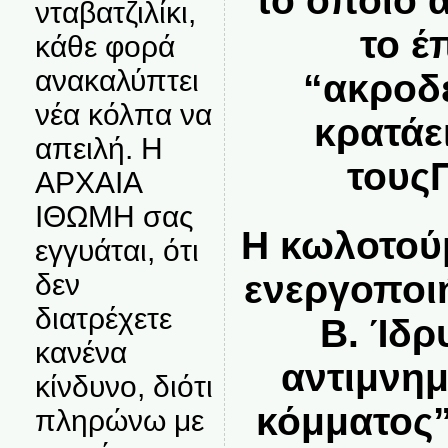
το οποίο 
νταβατζιλίκι,
το έ
κάθε φορά
ανακαλύπτει
“ακροδε
νέα κόλπα να
κρατάε
απειλή. Η
τους
ΑΡΧΑΙΑ
ΙΘΩΜΗ σας
Η κωλοτούμ
εγγυάται, ότι
δεν
ενεργοποι
διατρέχετε
B. Ίδρ
κανένα
αντιμνη
κίνδυνο, διότι
κόμματος”
πληρώνω με