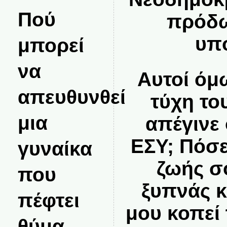
Πού
πρόδω
υπ
μπορεί
να
Αυτοί όμ
απευθυνθεί
τύχη το
μια
απέγινε
ΕΣΥ; Πόσε
γυναίκα
ζωής σ
που
ξυπνάς κ
πέφτει
μου κοπεί 
θύμα