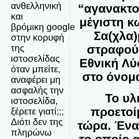
ανθελληνική
“αγανακτο
και
μέγιστη κ
βρόμικη google
Σα(χλα
στην κορυφή
στραφού
της
ιστοσελίδας
Εθνική Λύ
όταν μπείτε,
στο όνομ
αναφέρει μη
ασφαλής την
Το υλ
ιστοσελίδα,
προετοί
ξέρετε γιατί;;;
Διότι δεν της
τώρα. Ένα
πληρώνω