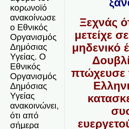
ξαν
κορωνοϊό
ανακοίνωσε
Ξεχνάς ό
ο Εθνικός
μετείχε σ
Οργανισμός
μηδενικό 
Δημόσιας
Υγείας. Ο
Δουβλί
Εθνικός
πτώχευσε
Οργανισμός
Ελληνι
Δημόσιας
Υγείας
κατασκ
ανακοινώνει,
συ
ότι από
ευεργετο
σήμερα