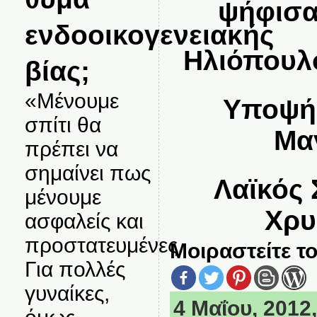
ψήφισα
ενδοοικογενειακής
Ηλιόπουλ
βίας;
«Μένουμε
Υποψή
σπίτι θα
Μα
πρέπει να
σημαίνει πως
Λαϊκός
μένουμε
Χρυ
ασφαλείς και
προστατευμένες.
Μοιραστείτε το
Για πολλές
γυναίκες,
4 Μαΐου, 2012,