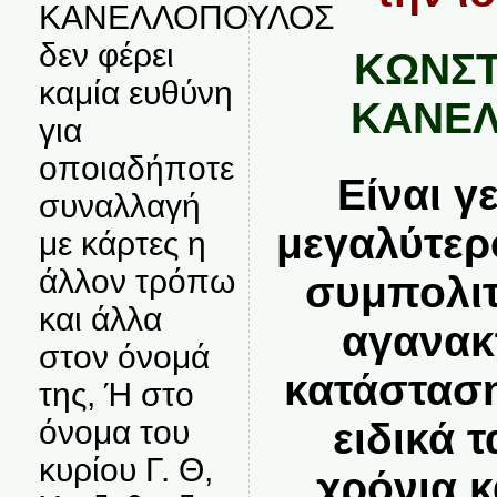
ΚΑΝΕΛΛΟΠΟΥΛΟΣ
δεν φέρει
ΚΩΝΣΤ
καμία ευθύνη
ΚΑΝΕ
για
οποιαδήποτε
Είναι γ
συναλλαγή
μεγαλύτερ
με κάρτες η
άλλον τρόπω
συμπολιτ
και άλλα
αγανακ
στον όνομά
κατάσταση
της, Ή στο
όνομα του
ειδικά τ
κυρίου Γ. Θ,
χρόνια κ