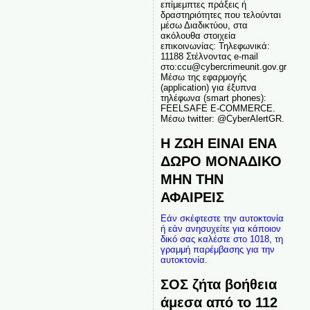
επίμεμπτες πράξεις ή
δραστηριότητες που τελούνται
μέσω Διαδικτύου, στα
ακόλουθα στοιχεία
επικοινωνίας: Τηλεφωνικά:
11188 Στέλνοντας e-mail
στο:ccu@cybercrimeunit.gov.gr
Μέσω της εφαρμογής
(application) για έξυπνα
τηλέφωνα (smart phones):
FEELSAFE E-COMMERCE.
Μέσω twitter: @CyberAlertGR.
Η ΖΩΗ ΕΙΝΑΙ ΕΝΑ
ΔΩΡΟ ΜΟΝΑΔΙΚΟ
ΜΗΝ ΤΗΝ
ΑΦΑΙΡΕΙΣ
Εάν σκέφτεστε την αυτοκτονία
ή εάν ανησυχείτε για κάποιον
δικό σας καλέστε στο 1018, τη
γραμμή παρέμβασης για την
αυτοκτονία.
ΣΟΣ ζήτα βοήθεια
άμεσα από το 112