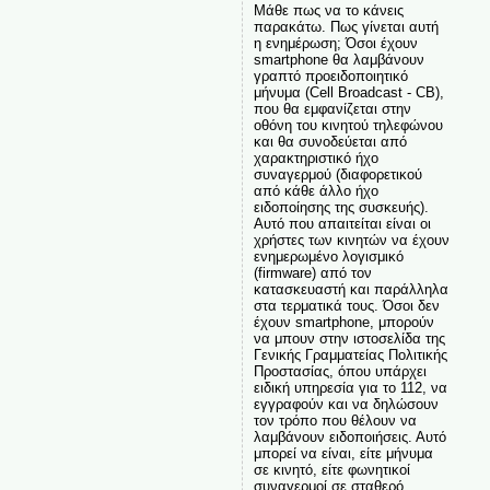
Μάθε πως να το κάνεις
παρακάτω. Πως γίνεται αυτή
η ενημέρωση; Όσοι έχουν
smartphone θα λαμβάνουν
γραπτό προειδοποιητικό
μήνυμα (Cell Broadcast - CB),
που θα εμφανίζεται στην
οθόνη του κινητού τηλεφώνου
και θα συνοδεύεται από
χαρακτηριστικό ήχο
συναγερμού (διαφορετικού
από κάθε άλλο ήχο
ειδοποίησης της συσκευής).
Αυτό που απαιτείται είναι οι
χρήστες των κινητών να έχουν
ενημερωμένο λογισμικό
(firmware) από τον
κατασκευαστή και παράλληλα
στα τερματικά τους. Όσοι δεν
έχουν smartphone, μπορούν
να μπουν στην ιστοσελίδα της
Γενικής Γραμματείας Πολιτικής
Προστασίας, όπου υπάρχει
ειδική υπηρεσία για το 112, να
εγγραφούν και να δηλώσουν
τον τρόπο που θέλουν να
λαμβάνουν ειδοποιήσεις. Αυτό
μπορεί να είναι, είτε μήνυμα
σε κινητό, είτε φωνητικοί
συναγερμοί σε σταθερό