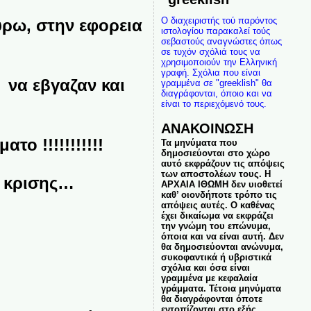
Ο διαχειριστής τού παρόντος
ρω, στην εφορεια
ιστολογίου παρακαλεί τούς
σεβαστούς αναγνώστες όπως
σε τυχόν σχόλιά τους να
χρησιμοποιούν την Ελληνική
γραφή. Σχόλια που είναι
 να εβγαζαν και
γραμμένα σε "greeklish" θα
διαγράφονται, όποιο και να
είναι το περιεχόμενό τους.
ΑΝΑΚΟΙΝΩΣΗ
ο !!!!!!!!!!!
Τα μηνύματα που
δημοσιεύονται στο χώρο
αυτό εκφράζουν τις απόψεις
των αποστολέων τους. Η
 κρισης…
ΑΡΧΑΙΑ ΙΘΩΜΗ δεν υιοθετεί
καθ’ οιονδήποτε τρόπο τις
απόψεις αυτές. Ο καθένας
έχει δικαίωμα να εκφράζει
την γνώμη του επώνυμα,
όποια και να είναι αυτή. Δεν
θα δημοσιεύονται ανώνυμα,
συκοφαντικά ή υβριστικά
σχόλια και όσα είναι
γραμμένα με κεφαλαία
γράμματα. Τέτοια μηνύματα
θα διαγράφονται όποτε
εντοπίζονται στο εξής.