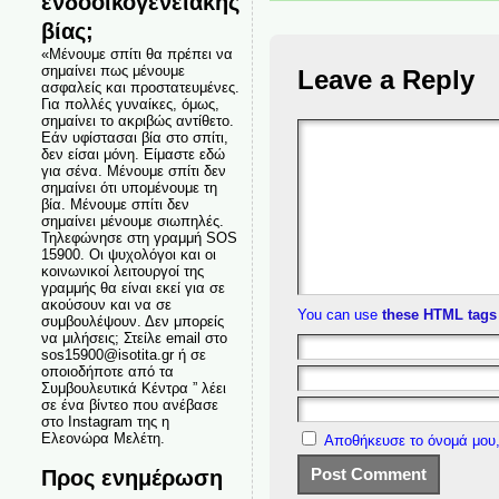
ενδοοικογενειακής
βίας;
«Μένουμε σπίτι θα πρέπει να
σημαίνει πως μένουμε
Leave a Reply
ασφαλείς και προστατευμένες.
Για πολλές γυναίκες, όμως,
σημαίνει το ακριβώς αντίθετο.
Εάν υφίστασαι βία στο σπίτι,
δεν είσαι μόνη. Είμαστε εδώ
για σένα. Μένουμε σπίτι δεν
σημαίνει ότι υπομένουμε τη
βία. Μένουμε σπίτι δεν
σημαίνει μένουμε σιωπηλές.
Τηλεφώνησε στη γραμμή SOS
15900. Οι ψυχολόγοι και οι
κοινωνικοί λειτουργοί της
γραμμής θα είναι εκεί για σε
ακούσουν και να σε
You can use
these HTML tags
συμβουλέψουν. Δεν μπορείς
να μιλήσεις; Στείλε email στο
sos15900@isotita.gr ή σε
οποιοδήποτε από τα
Συμβουλευτικά Κέντρα ” λέει
σε ένα βίντεο που ανέβασε
στο Instagram της η
Ελεονώρα Μελέτη.
Αποθήκευσε το όνομά μου,
Προς ενημέρωση