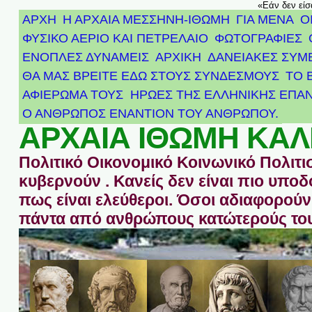
«Εάν δεν είσ
ΑΡΧΗ
Η ΑΡΧΑΙΑ ΜΕΣΣΗΝΗ-ΙΘΩΜΗ
ΓΙΑ ΜΕΝΑ
Ο
ΦΥΣΙΚΟ ΑΕΡΙΟ ΚΑΙ ΠΕΤΡΕΛΑΙΟ
ΦΩΤΟΓΡΑΦΙΕΣ
ΕΝΟΠΛΕΣ ΔΥΝΑΜΕΙΣ
ΑΡΧΙΚΉ
ΔΑΝΕΙΑΚΕΣ ΣΥΜ
ΘΑ ΜΑΣ ΒΡΕΙΤΕ ΕΔΩ ΣΤΟΥΣ ΣΥΝΔΕΣΜΟΥΣ
ΤΟ 
ΑΦΙΈΡΩΜΑ ΤΟΥΣ ΉΡΩΕΣ ΤΗΣ ΕΛΛΗΝΙΚΉΣ ΕΠΑΝ
Ο ΑΝΘΡΩΠΟΣ ΕΝΑΝΤΙΟΝ ΤΟΥ ΑΝΘΡΩΠΟΥ.
ΑΡΧΑΙΑ ΙΘΩΜΗ ΚΑΛ
Πολιτικό Οικονομικό Κοινωνικό Πολιτι
κυβερνούν . Κανείς δεν είναι πιο υπ
πως είναι ελεύθεροι. Όσοι αδιαφορούν 
πάντα από ανθρώπους κατώτερούς του