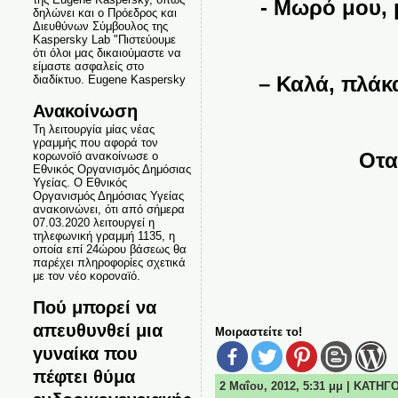
‎- Μωρό μου, μ΄
δηλώνει και ο Πρόεδρος και
Διευθύνων Σύμβουλος της
Kaspersky Lab "Πιστεύουμε
ότι όλοι μας δικαιούμαστε να
είμαστε ασφαλείς στο
– Καλά, πλάκα μ
διαδίκτυο. Eugene Kaspersky
Ανακοίνωση
Τη λειτουργία μίας νέας
γραμμής που αφορά τον
Οταν ε
κορωνοϊό ανακοίνωσε ο
Εθνικός Οργανισμός Δημόσιας
Υγείας. Ο Εθνικός
Οργανισμός Δημόσιας Υγείας
ανακοινώνει, ότι από σήμερα
07.03.2020 λειτουργεί η
τηλεφωνική γραμμή 1135, η
οποία επί 24ώρου βάσεως θα
κ
παρέχει πληροφορίες σχετικά
με τον νέο κοροναϊό.
Πού μπορεί να
απευθυνθεί μια
Μοιραστείτε το!
γυναίκα που
πέφτει θύμα
2 Μαΐου, 2012, 5:31 μμ | ΚΑΤΗΓ