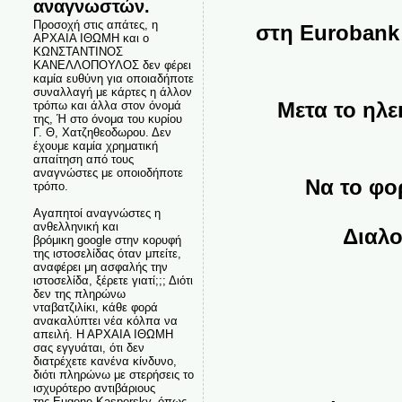
αναγνωστών.
Προσοχή στις απάτες, η
στη Eurobank 30
ΑΡΧΑΙΑ ΙΘΩΜΗ και ο
ΚΩΝΣΤΑΝΤΙΝΟΣ
ΚΑΝΕΛΛΟΠΟΥΛΟΣ δεν φέρει
καμία ευθύνη για οποιαδήποτε
συναλλαγή με κάρτες η άλλον
Μετα το ηλεκτρ
τρόπω και άλλα στον όνομά
της, Ή στο όνομα του κυρίου
Γ. Θ, Χατζηθεοδωρου. Δεν
έχουμε καμία χρηματική
απαίτηση από τους
αναγνώστες με οποιοδήποτε
Να το φορτιζ
τρόπο.
Αγαπητοί αναγνώστες η
ανθελληνική και
Διαλογο
βρόμικη google στην κορυφή
της ιστοσελίδας όταν μπείτε,
αναφέρει μη ασφαλής την
ιστοσελίδα, ξέρετε γιατί;;; Διότι
δεν της πληρώνω
νταβατζιλίκι, κάθε φορά
ανακαλύπτει νέα κόλπα να
απειλή. Η ΑΡΧΑΙΑ ΙΘΩΜΗ
σας εγγυάται, ότι δεν
διατρέχετε κανένα κίνδυνο,
διότι πληρώνω με στερήσεις το
ισχυρότερο αντιβάριους
της Eugene Kaspersky, όπως