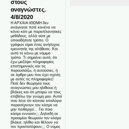
στους
αναγνώστες.
4/8/2020
Η ΑΡΧΑΙΑ ΙΘΩΜΗ δεν
ανάγκασε ποτέ κανένα να
κάνει κάτι με παραπλανητικές
μεθόδους, αλλά ούτε με
οποιοδήποτε τρόπο. Ο
γράφων είμαι ένας ανήσυχος
ερευνητής της αλήθειας. Και
αυτό το κάνω με νόμιμο
τρόπο. Τι σημαίνει αυτό; ότι
έχω μαζέψει πληροφορίες
επιστημονικές και τις
παρουσιάζω, ή αυτούσιες, ή
σε άρθρο μου που έχει σχέση
με αυτές τις πληροφορίες!
Ποτέ δεν θεώρησα τους
αναγνώστες μου ηλίθιους ή
βλάκες και ότι μπορώ να τους
επιβάλω την γνώμη μου. Αυτοί
που λένε ότι κάποια ιστολόγια
παρασέρνουν τον κόσμο να
μην πειθαρχεί… Για ποιο
κόσμο εννοούν;;; Δηλαδή εκ
προοιμίου θεωρούν τον κόσμο
βλάκα, ηλίθιο και θέλουν να
τον προστατέψουν;;; Ο νόμος