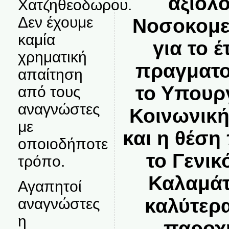
αξιολ
Χατζηθεοδωρου.
Δεν έχουμε
Νοσοκομε
καμία
για το 
χρηματική
πραγματο
απαίτηση
το Υπουργ
από τους
αναγνώστες
Κοινωνική
με
και η θέση
οποιοδήποτε
το Γενι
τρόπο.
Καλαμάτ
Αγαπητοί
καλύτερ
αναγνώστες
η
παροχή