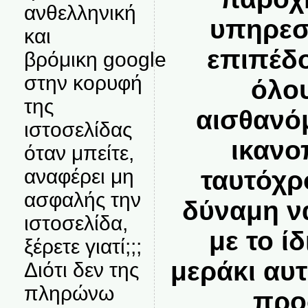
ανθελληνική
υπηρεσ
και
επιπέδο
βρόμικη google
στην κορυφή
όλο
της
αισθανό
ιστοσελίδας
ικανο
όταν μπείτε,
αναφέρει μη
ταυτόχρ
ασφαλής την
δύναμη ν
ιστοσελίδα,
με το ί
ξέρετε γιατί;;;
μεράκι αυ
Διότι δεν της
πληρώνω
προ