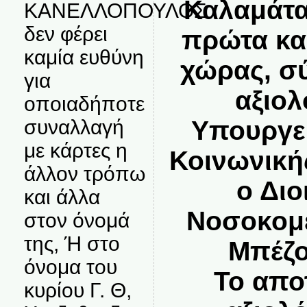
Καλαμάτα
ΚΑΝΕΛΛΟΠΟΥΛΟΣ
δεν φέρει
πρώτα κα
καμία ευθύνη
χώρας, σ
για
αξιο
οποιαδήποτε
Υπουργεί
συναλλαγή
με κάρτες η
Κοινωνική
άλλον τρόπω
ο Διο
και άλλα
Νοσοκομε
στον όνομά
της, Ή στο
Μπέζο
όνομα του
Το απο
κυρίου Γ. Θ,