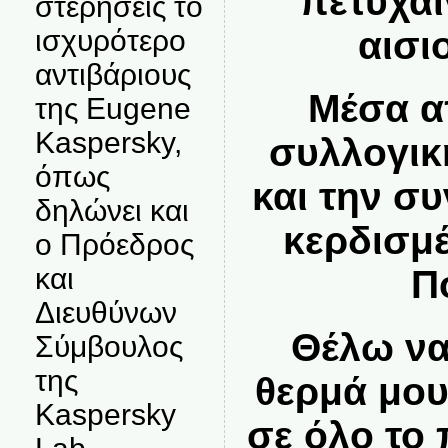
πετυχαί
στερήσεις το
αισι
ισχυρότερο
αντιβάριους
Μέσα α
της Eugene
Kaspersky,
συλλογικ
όπως
και την σ
δηλώνει και
κερδισμέ
ο Πρόεδρος
και
Π
Διευθύνων
Θέλω να
Σύμβουλος
της
θερμά μου
Kaspersky
σε όλο το