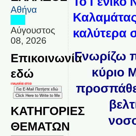
Το Γενικό 
Αθήνα
Καλαμάτας 
Αύγουστος
καλύτερα σ
08, 2026
Γνωρίζω 
Επικοινωνία
κύριο Μ
εδώ
ικοινωνία στο
προσπάθει
βελτ
ΚΑΤΗΓΟΡΙΕΣ
νοσο
ΘΕΜΑΤΩΝ