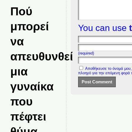
Πού
μπορεί
You can use
να
απευθυνθεί
(required)
μια
Αποθήκευσε το όνομά μου, 
πλοηγό για την επόμενη φορά
γυναίκα
που
πέφτει
θύμα