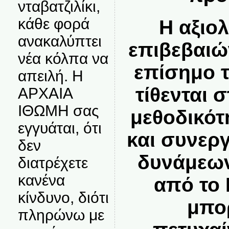
νταβατζιλίκι,
κάθε φορά
Η αξιο
ανακαλύπτει
επιβεβαιώ
νέα κόλπα να
επίσημο 
απειλή. Η
τίθενται 
ΑΡΧΑΙΑ
ΙΘΩΜΗ σας
μεθοδικότ
εγγυάται, ότι
και συνερ
δεν
δυνάμεων
διατρέχετε
κανένα
από το
κίνδυνο, διότι
μπο
πληρώνω με