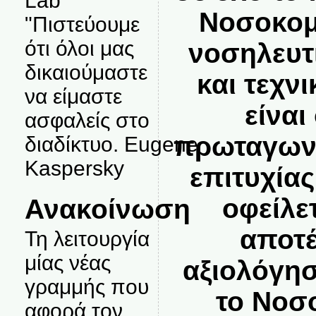
Lab
Νοσοκομε
"Πιστεύουμε
ότι όλοι μας
νοσηλευτι
δικαιούμαστε
και τεχνι
να είμαστε
είναι
ασφαλείς στο
πρωταγωνι
διαδίκτυο. Eugene
Kaspersky
επιτυχίας
οφείλετ
Ανακοίνωση
αποτέ
Τη λειτουργία
μίας νέας
αξιολόγη
γραμμής που
το Νοσ
αφορά τον