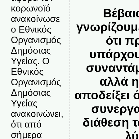
κορωνοϊό
Βέβαι
ανακοίνωσε
γνωρίζουμε
ο Εθνικός
ότι π
Οργανισμός
Δημόσιας
υπάρχου
Υγείας. Ο
συναντάμ
Εθνικός
αλλά η
Οργανισμός
Δημόσιας
αποδείξει 
Υγείας
συνεργα
ανακοινώνει,
διάθεση 
ότι από
λύ
σήμερα