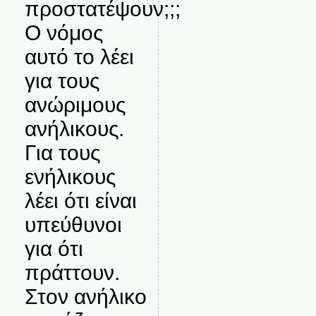
προστατέψουν;;;
Ο νόμος
αυτό το λέει
για τους
ανώριμους
ανήλικους.
Για τους
ενήλικους
λέει ότι είναι
υπεύθυνοι
για ότι
πράττουν.
Στον ανήλικο