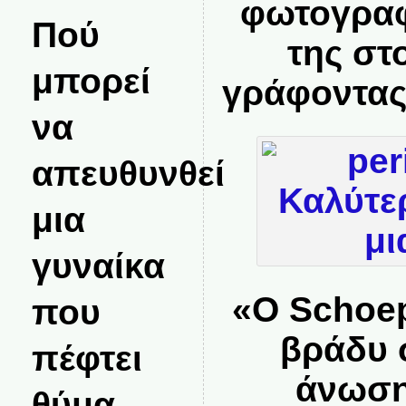
φωτογραφ
Πού
της στ
μπορεί
γράφοντας
να
απευθυνθεί
μια
γυναίκα
«Ο Schoep
που
βράδυ 
πέφτει
άνωση
θύμα