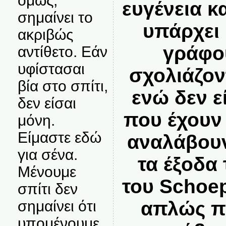
όμως,
ευγένεια κ
σημαίνει το
υπάρχει 
ακριβώς
γράφο
αντίθετο. Εάν
υφίστασαι
σχολιάζον
βία στο σπίτι,
ενώ δεν εί
δεν είσαι
που έχουν
μόνη.
Είμαστε εδώ
αναλάβουν
για σένα.
τα έξοδα
Μένουμε
του Schoep
σπίτι δεν
απλώς πε
σημαίνει ότι
υπομένουμε