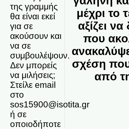
γαλήνη κα
της γραμμής
μέχρι το
θα είναι εκεί
αξίζει να 
για σε
ακούσουν και
που ακο
να σε
ανακαλύψε
συμβουλέψουν.
σχέση που
Δεν μπορείς
από τ
να μιλήσεις;
Στείλε email
στο
sos15900@isotita.gr
ή σε
οποιοδήποτε