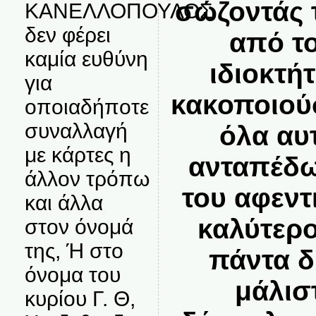
σώζοντάς 
ΚΑΝΕΛΛΟΠΟΥΛΟΣ
δεν φέρει
από τ
καμία ευθύνη
ιδιοκτή
για
κακοποιού
οποιαδήποτε
συναλλαγή
όλα αυ
με κάρτες η
ανταπέδω
άλλον τρόπω
του αφεντ
και άλλα
καλύτερο
στον όνομά
της, Ή στο
πάντα δ
όνομα του
μάλισ
κυρίου Γ. Θ,