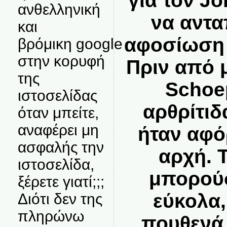
για τον J
ανθελληνική
να αντα
και
αφοσίωση 
βρόμικη google
στην κορυφή
Πριν από 
της
Schoe
ιστοσελίδας
αρθρίτιδ
όταν μπείτε,
αναφέρει μη
ήταν αφό
ασφαλής την
αρχή. 
ιστοσελίδα,
μπορούσ
ξέρετε γιατί;;;
εύκολα,
Διότι δεν της
πληρώνω
πουθενά 