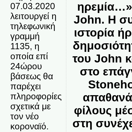
ηρεμία…»
07.03.2020
λειτουργεί η
John. Η σ
τηλεφωνική
ιστορία ή
γραμμή
δημοσιότη
1135, η
οποία επί
του John 
24ώρου
στο επάγ
βάσεως θα
Stoneh
παρέχει
απαθανά
πληροφορίες
σχετικά με
φίλους μέ
τον νέο
στη συνέχ
κοροναϊό.