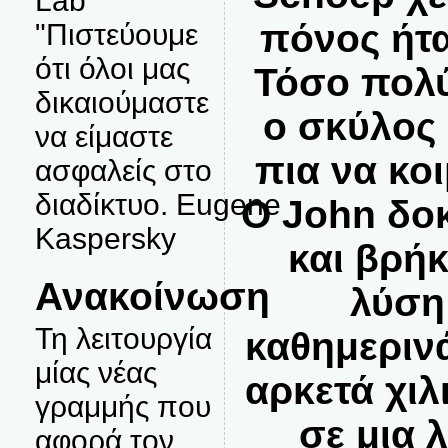
Lab
πόνος ήτ
"Πιστεύουμε
ότι όλοι μας
Τόσο πολύ
δικαιούμαστε
ο σκύλος
να είμαστε
πια να κο
ασφαλείς στο
διαδίκτυο. Eugene
Ο John δο
Kaspersky
και βρή
Ανακοίνωση
λύση
Τη λειτουργία
καθημεριν
μίας νέας
αρκετά χιλ
γραμμής που
σε μια λ
αφορά τον