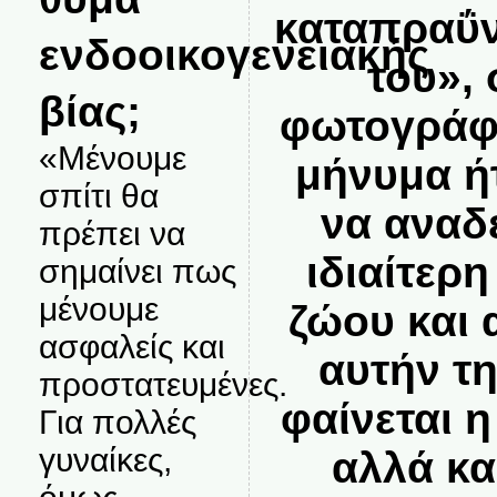
καταπραΰν
ενδοοικογενειακής
του»,
βίας;
φωτογράφο
«Μένουμε
μήνυμα ή
σπίτι θα
να αναδε
πρέπει να
ιδιαίτερ
σημαίνει πως
μένουμε
ζώου και
ασφαλείς και
αυτήν τ
προστατευμένες.
φαίνεται 
Για πολλές
γυναίκες,
αλλά κα