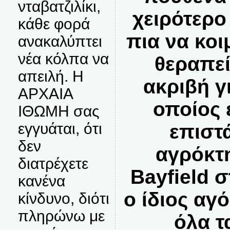
νταβατζιλίκι,
χειρότερο
κάθε φορά
πια να κοι
ανακαλύπτει
νέα κόλπα να
θεραπεί
απειλή. Η
ακριβή γ
ΑΡΧΑΙΑ
οποίος 
ΙΘΩΜΗ σας
εγγυάται, ότι
επιστ
δεν
αγρόκτ
διατρέχετε
Bayfield 
κανένα
ο ίδιος αγ
κίνδυνο, διότι
πληρώνω με
όλα τ