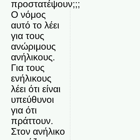
προστατέψουν;;;
Ο νόμος
αυτό το λέει
για τους
ανώριμους
ανήλικους.
Για τους
ενήλικους
λέει ότι είναι
υπεύθυνοι
για ότι
πράττουν.
Στον ανήλικο