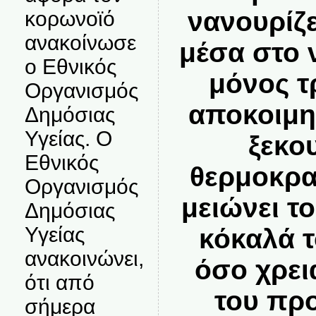
νανουρίζ
κορωνοϊό
ανακοίνωσε
μέσα στο ν
ο Εθνικός
μόνος τ
Οργανισμός
αποκοιμηθ
Δημόσιας
Υγείας. Ο
ξεκο
Εθνικός
θερμοκρα
Οργανισμός
μειώνει τ
Δημόσιας
Υγείας
κόκαλά 
ανακοινώνει,
όσο χρει
ότι από
του πρ
σήμερα