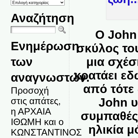
ΚΑΤΗΓΟΡΙΕΣ
ΘΕΜΑΤΩΝ
Αναζήτηση
Ο John
Ενημέρωση
σκύλος το
των
μια σχέσ
κρατάει εδ
αναγνωστών.
από τότε
Προσοχή
John υ
στις απάτες,
η ΑΡΧΑΙΑ
συμπαθές
ΙΘΩΜΗ και ο
ηλικία μ
ΚΩΝΣΤΑΝΤΙΝΟΣ