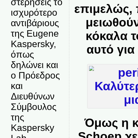
στερήσεις το
επιμελώς,
ισχυρότερο
μειωθούν
αντιβάριους
της Eugene
κόκαλα τ
Kaspersky,
αυτό γι
όπως
δηλώνει και
ο Πρόεδρος
και
Διευθύνων
Σύμβουλος
της
Όμως η κ
Kaspersky
Schoep χε