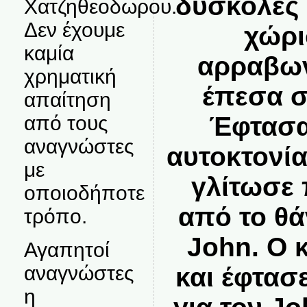
δύσκολες 
Χατζηθεοδωρου.
Δεν έχουμε
χώρι
καμία
αρραβων
χρηματική
έπεσα σ
απαίτηση
Έφτασα
από τους
αναγνώστες
αυτοκτονί
με
γλίτωσε 
οποιοδήποτε
από το θά
τρόπο.
John. Ο 
Αγαπητοί
αναγνώστες
και έφτασ
η