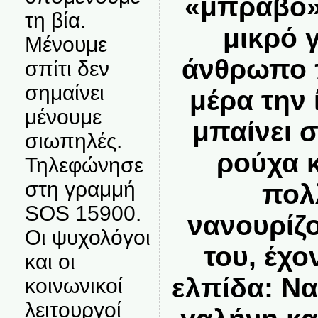
«μπράβο»
τη βία.
μικρό γ
Μένουμε
άνθρωπο π
σπίτι δεν
σημαίνει
μέρα την 
μένουμε
μπαίνει σ
σιωπηλές.
ρούχα κ
Τηλεφώνησε
στη γραμμή
πολ
SOS 15900.
νανουρίζ
Οι ψυχολόγοι
του, έχο
και οι
ελπίδα: Ν
κοινωνικοί
λειτουργοί