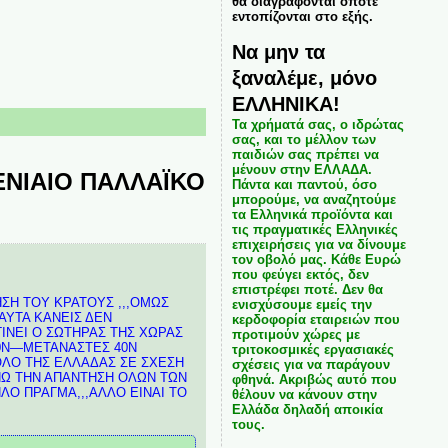
θα διαγράφονται όποτε
εντοπίζονται στο εξής.
Να μην τα
ξαναλέμε, μόνο
ΕΛΛΗΝΙΚΑ!
Τα χρήματά σας, ο ιδρώτας
σας, και το μέλλον των
παιδιών σας πρέπει να
μένουν στην ΕΛΛΑΔΑ.
ΕΝΙΑΙΟ ΠΑΛΛΑΪΚΟ
Πάντα και παντού, όσο
μπορούμε, να αναζητούμε
τα Ελληνικά προϊόντα και
τις πραγματικές Ελληνικές
επιχειρήσεις για να δίνουμε
τον οβολό μας. Κάθε Ευρώ
που φεύγει εκτός, δεν
επιστρέφει ποτέ. Δεν θα
ΣΗ ΤΟΥ ΚΡΑΤΟΥΣ ,,,ΟΜΩΣ
ενισχύσουμε εμείς την
ΑΥΤΑ ΚΑΝΕΙΣ ΔΕΝ
κερδοφορία εταιρειών που
ΓΙΝΕΙ Ο ΣΩΤΗΡΑΣ ΤΗΣ ΧΩΡΑΣ
προτιμούν χώρες με
30Ν—ΜΕΤΑΝΑΣΤΕΣ 40Ν
τριτοκοσμικές εργασιακές
ΡΟΛΟ ΤΗΣ ΕΛΛΑΔΑΣ ΣΕ ΣΧΕΣΗ
σχέσεις για να παράγουν
ΝΩ ΤΗΝ ΑΠΑΝΤΗΣΗ ΟΛΩΝ ΤΩΝ
φθηνά. Ακριβώς αυτό που
ΛΟ ΠΡΑΓΜΑ,,,ΑΛΛΟ ΕΙΝΑΙ ΤΟ
θέλουν να κάνουν στην
Ελλάδα δηλαδή αποικία
τους.