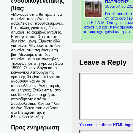
ενδοοικογενειακής
ΠΑΤΡΙΩΤΗΣ
30 Απριλίου 201
βίας;
Γιατρέ σου είπα
«Μένουμε σπίτι θα πρέπει να
ότι από όσο ξέρ
σημαίνει πως μένουμε
του Ε.ΠΑ.Μ. Όσο για το άλλ
ασφαλείς και προστατευμένες.
φτάσει να έχει πεινασμένου
Για πολλές γυναίκες, όμως,
αυτούς έχει χαθεί και η πατ
σημαίνει το ακριβώς αντίθετο.
Εάν υφίστασαι βία στο σπίτι,
δεν είσαι μόνη. Είμαστε εδώ
για σένα. Μένουμε σπίτι δεν
σημαίνει ότι υπομένουμε τη
βία. Μένουμε σπίτι δεν
σημαίνει μένουμε σιωπηλές.
Leave a Reply
Τηλεφώνησε στη γραμμή SOS
15900. Οι ψυχολόγοι και οι
κοινωνικοί λειτουργοί της
γραμμής θα είναι εκεί για σε
ακούσουν και να σε
συμβουλέψουν. Δεν μπορείς
να μιλήσεις; Στείλε email στο
sos15900@isotita.gr ή σε
οποιοδήποτε από τα
Συμβουλευτικά Κέντρα ” λέει
σε ένα βίντεο που ανέβασε
στο Instagram της η
Ελεονώρα Μελέτη.
You can use
these HTML tags
Προς ενημέρωση