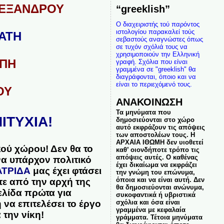
ΛΕΞΑΝΔΡΟΥ
“greeklish”
Ο διαχειριστής τού παρόντος
ιστολογίου παρακαλεί τούς
ΑΤΗ
σεβαστούς αναγνώστες όπως
σε τυχόν σχόλιά τους να
χρησιμοποιούν την Ελληνική
ΟΠΗ
γραφή. Σχόλια που είναι
γραμμένα σε "greeklish" θα
διαγράφονται, όποιο και να
είναι το περιεχόμενό τους.
ΟΥ
ΑΝΑΚΟΙΝΩΣΗ
Τα μηνύματα που
ΙΤΥΧΙΑ!
δημοσιεύονται στο χώρο
αυτό εκφράζουν τις απόψεις
των αποστολέων τους. Η
ΑΡΧΑΙΑ ΙΘΩΜΗ δεν υιοθετεί
κού χώρου! Δεν θα το
καθ’ οιονδήποτε τρόπο τις
απόψεις αυτές. Ο καθένας
ένα υπάρχον πολιτικό
έχει δικαίωμα να εκφράζει
ΑΤΡΙΔΑ
μας έχει φτάσει
την γνώμη του επώνυμα,
όποια και να είναι αυτή. Δεν
τε από την αρχή της
θα δημοσιεύονται ανώνυμα,
ελίδα πρώτα για
συκοφαντικά ή υβριστικά
σχόλια και όσα είναι
να επιτελέσει το έργο
γραμμένα με κεφαλαία
 την νίκη!
γράμματα. Τέτοια μηνύματα