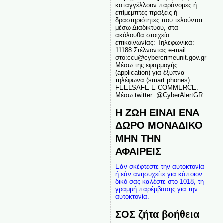
καταγγέλλουν παράνομες ή
επίμεμπτες πράξεις ή
δραστηριότητες που τελούνται
μέσω Διαδικτύου, στα
ακόλουθα στοιχεία
επικοινωνίας: Τηλεφωνικά:
11188 Στέλνοντας e-mail
στο:ccu@cybercrimeunit.gov.gr
Μέσω της εφαρμογής
(application) για έξυπνα
τηλέφωνα (smart phones):
FEELSAFE E-COMMERCE.
Μέσω twitter: @CyberAlertGR.
Η ΖΩΗ ΕΙΝΑΙ ΕΝΑ
ΔΩΡΟ ΜΟΝΑΔΙΚΟ
ΜΗΝ ΤΗΝ
ΑΦΑΙΡΕΙΣ
Εάν σκέφτεστε την αυτοκτονία
ή εάν ανησυχείτε για κάποιον
δικό σας καλέστε στο 1018, τη
γραμμή παρέμβασης για την
αυτοκτονία.
ΣΟΣ ζήτα βοήθεια