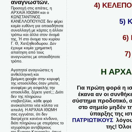
αναγνωστών.
4) ΚΕΛΕΠ
Προσοχή στις απάτες, η
ΑΡΧΑΙΑ ΙΘΩΜΗ και ο
ΚΩΝΣΤΑΝΤΙΝΟΣ
5)
ΚΑΝΕΛΛΟΠΟΥΛΟΣ δεν φέρει
καμία ευθύνη για οποιαδήποτε
συναλλαγή με κάρτες η άλλον
τρόπω και άλλα στον όνομά
6)
της, Ή στο όνομα του κυρίου
Γ. Θ, Χατζηθεοδωρου. Δεν
έχουμε καμία χρηματική
7
απαίτηση από τους
αναγνώστες με οποιοδήποτε
τρόπο.
Η ΑΡΧΑ
Αγαπητοί αναγνώστες η
ανθελληνική και
βρόμικη google στην κορυφή
της ιστοσελίδας όταν μπείτε,
Για πρώτη φορά η ισ
αναφέρει μη ασφαλής την
ιστοσελίδα, ξέρετε γιατί;;; Διότι
έκανα αν οι συνθήκε
δεν της πληρώνω
σύστημα προδοτικό, σ
νταβατζιλίκι, κάθε φορά
ανακαλύπτει νέα κόλπα να
στο σημείο μηδέν τ
απειλή. Η ΑΡΧΑΙΑ ΙΘΩΜΗ
ύπαρξης της ιστ
σας εγγυάται, ότι δεν
διατρέχετε κανένα κίνδυνο,
ΠΑΤΡΙΩΤΙΚΟΥΣ
λόγους
διότι πληρώνω με στερήσεις το
της! Όλοι
ισχυρότερο αντιβάριους
της Eugene Kaspersky, όπως