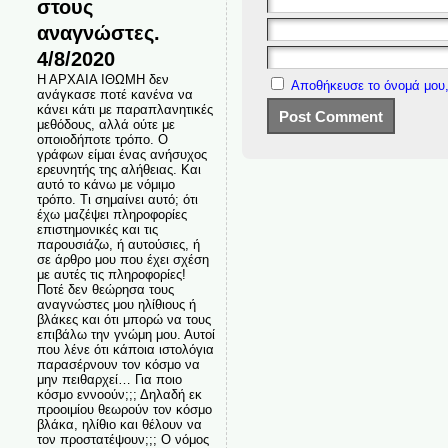
στους
αναγνώστες.
4/8/2020
Η ΑΡΧΑΙΑ ΙΘΩΜΗ δεν
Αποθήκευσε το όνομά μου,
ανάγκασε ποτέ κανένα να
κάνει κάτι με παραπλανητικές
μεθόδους, αλλά ούτε με
οποιοδήποτε τρόπο. Ο
γράφων είμαι ένας ανήσυχος
ερευνητής της αλήθειας. Και
αυτό το κάνω με νόμιμο
τρόπο. Τι σημαίνει αυτό; ότι
έχω μαζέψει πληροφορίες
επιστημονικές και τις
παρουσιάζω, ή αυτούσιες, ή
σε άρθρο μου που έχει σχέση
με αυτές τις πληροφορίες!
Ποτέ δεν θεώρησα τους
αναγνώστες μου ηλίθιους ή
βλάκες και ότι μπορώ να τους
επιβάλω την γνώμη μου. Αυτοί
που λένε ότι κάποια ιστολόγια
παρασέρνουν τον κόσμο να
μην πειθαρχεί… Για ποιο
κόσμο εννοούν;;; Δηλαδή εκ
προοιμίου θεωρούν τον κόσμο
βλάκα, ηλίθιο και θέλουν να
τον προστατέψουν;;; Ο νόμος