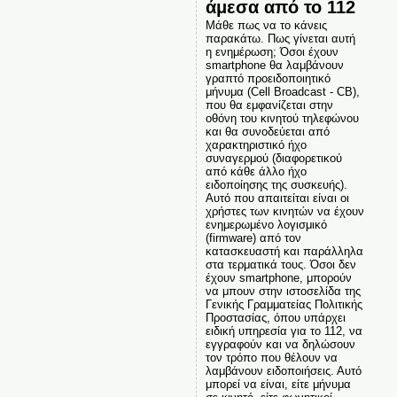
άμεσα από το 112
Μάθε πως να το κάνεις
παρακάτω. Πως γίνεται αυτή
η ενημέρωση; Όσοι έχουν
smartphone θα λαμβάνουν
γραπτό προειδοποιητικό
μήνυμα (Cell Broadcast - CB),
που θα εμφανίζεται στην
οθόνη του κινητού τηλεφώνου
και θα συνοδεύεται από
χαρακτηριστικό ήχο
συναγερμού (διαφορετικού
από κάθε άλλο ήχο
ειδοποίησης της συσκευής).
Αυτό που απαιτείται είναι οι
χρήστες των κινητών να έχουν
ενημερωμένο λογισμικό
(firmware) από τον
κατασκευαστή και παράλληλα
στα τερματικά τους. Όσοι δεν
έχουν smartphone, μπορούν
να μπουν στην ιστοσελίδα της
Γενικής Γραμματείας Πολιτικής
Προστασίας, όπου υπάρχει
ειδική υπηρεσία για το 112, να
εγγραφούν και να δηλώσουν
τον τρόπο που θέλουν να
λαμβάνουν ειδοποιήσεις. Αυτό
μπορεί να είναι, είτε μήνυμα