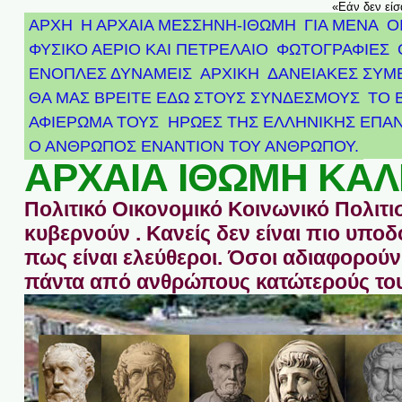
«Εάν δεν είσ
ΑΡΧΗ
Η ΑΡΧΑΙΑ ΜΕΣΣΗΝΗ-ΙΘΩΜΗ
ΓΙΑ ΜΕΝΑ
Ο
ΦΥΣΙΚΟ ΑΕΡΙΟ ΚΑΙ ΠΕΤΡΕΛΑΙΟ
ΦΩΤΟΓΡΑΦΙΕΣ
ΕΝΟΠΛΕΣ ΔΥΝΑΜΕΙΣ
ΑΡΧΙΚΉ
ΔΑΝΕΙΑΚΕΣ ΣΥΜ
ΘΑ ΜΑΣ ΒΡΕΙΤΕ ΕΔΩ ΣΤΟΥΣ ΣΥΝΔΕΣΜΟΥΣ
ΤΟ 
ΑΦΙΈΡΩΜΑ ΤΟΥΣ ΉΡΩΕΣ ΤΗΣ ΕΛΛΗΝΙΚΉΣ ΕΠΑΝ
Ο ΑΝΘΡΩΠΟΣ ΕΝΑΝΤΙΟΝ ΤΟΥ ΑΝΘΡΩΠΟΥ.
ΑΡΧΑΙΑ ΙΘΩΜΗ ΚΑΛ
Πολιτικό Οικονομικό Κοινωνικό Πολιτι
κυβερνούν . Κανείς δεν είναι πιο υπ
πως είναι ελεύθεροι. Όσοι αδιαφορούν 
πάντα από ανθρώπους κατώτερούς του