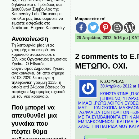
δηλώνει και ο Πρόεδρος και
Διευθύνων Σύμβουλος της
Kaspersky Lab "Πιστεύουμε
ότι όλοι μας δικαιούμαστε να
Μοιραστείτε το!
είμαστε ασφαλείς στο
διαδίκτυο. Eugene Kaspersky
Ανακοίνωση
26 Απριλίου, 2012, 5:16 μμ | Κ
Τη λειτουργία μίας νέας
γραμμής που αφορά τον
κορωνοϊό ανακοίνωσε ο
2 comments to 
Εθνικός Οργανισμός Δημόσιας
Υγείας. Ο Εθνικός
ΜΕΤΩΠΟ. ΟΧΙ.
Οργανισμός Δημόσιας Υγείας
ανακοινώνει, ότι από σήμερα
07.03.2020 λειτουργεί η
Κ ΣΟΥΡΕΑΣ
τηλεφωνική γραμμή 1135, η
30 Απριλίου 2012 at 
οποία επί 24ώρου βάσεως θα
παρέχει πληροφορίες σχετικά
ΚΩΝΣΤΑΝΤΙΝΕ,,ΓΙΝ
με τον νέο κοροναϊό.
[ΕΠΙΜΕΝΩ] ΥΠΑΡΧΟ
ΜΙΛΑΕΙ,,ΡΩΤΩ ΛΟΙΠΟΝ ΕΥΘΕΩ
Πού μπορεί να
ΜΑΣ…..10Ν ΣΚΟΠΙΑ–ΜΑΚΕΔΟΝ
-ΑΣΦΑΛΕΙΑ ΤΩΝ ΠΟΛΙΤΩΝ –50Ν
απευθυνθεί μια
ΜΕ ΤΑ ΣΥΜΒΑΙΝΟΝΤΑ ΣΤΗΝ Α
ΕΜΠΛΕΚΟΜΕΝΩΝ –ΚΑΙ ΠΑΛΙ ΕΥ
γυναίκα που
ΧΑΝΩ ΤΗΝ ΠΑΤΡΙΔΑ ΜΟΥ ΚΑΙ
πέφτει θύμα