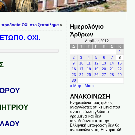
η προδοσία ΟΧΙ στο ξεπούλημα
»
Ημερολόγιο
Άρθρων
ΕΤΩΠΟ. ΟΧΙ.
Απρίλιος 2012
Δ
Τ
Τ
Π
Π
Σ
Κ
1
2
3
4
5
6
7
8
Σ
9
10
11
12
13
14
15
16
17
18
19
20
21
22
23
24
25
26
27
28
29
30
« Μαρ
Μάι »
ΔΩΡΟΥ
ΑΝΑΚΟΙΝΩΣΗ
Ενημερώνω τους φίλους
ΜΗΤΡΙΟΥ
αναγνώστες ότι κείμενα που
είναι σε άλλη γλώσσα
γραμμένα και δεν
συνοδεύονται από την
ΟΛΑΟΥ
Ελληνική μετάφραση δεν θα
ανακοινώνονται, Ευχαριστώ!