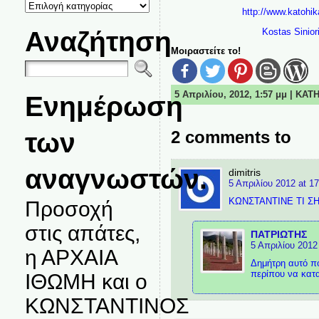
ΚΑΤΗΓΟΡΙΕΣ
ΘΕΜΑΤΩΝ
http://www.katohi
Αναζήτηση
Kostas Sinio
Μοιραστείτε το!
5 Απριλίου, 2012, 1:57 μμ | ΚΑ
Ενημέρωση
των
2 comments to
αναγνωστών.
dimitris
5 Απριλίου 2012 at 17
ΚΩΝΣΤΑΝΤΙΝΕ ΤΙ ΣΗ
Προσοχή
στις απάτες,
ΠΑΤΡΙΩΤΗΣ
5 Απριλίου 2012
η ΑΡΧΑΙΑ
Δημήτρη αυτό πο
περίπου να κατα
ΙΘΩΜΗ και ο
ΚΩΝΣΤΑΝΤΙΝΟΣ