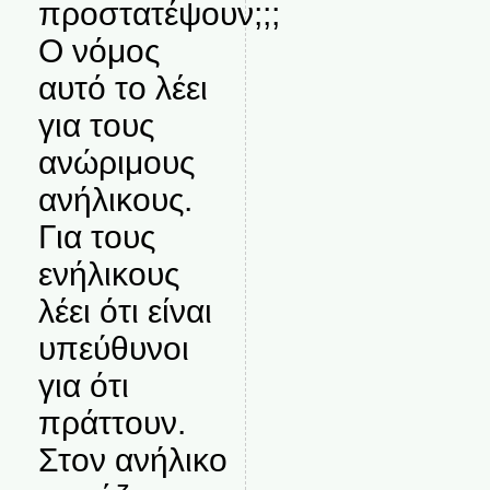
προστατέψουν;;;
Ο νόμος
αυτό το λέει
για τους
ανώριμους
ανήλικους.
Για τους
ενήλικους
λέει ότι είναι
υπεύθυνοι
για ότι
πράττουν.
Στον ανήλικο