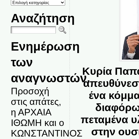
ΚΑΤΗΓΟΡΙΕΣ
ΘΕΜΑΤΩΝ
Αναζήτηση
Ενημέρωση
των
Κυρία Παπ
αναγνωστών.
απευθύνεστ
Προσοχή
ένα κόμμ
στις απάτες,
διαφόρω
η ΑΡΧΑΙΑ
πεταμένα υλ
ΙΘΩΜΗ και ο
στην ουσ
ΚΩΝΣΤΑΝΤΙΝΟΣ