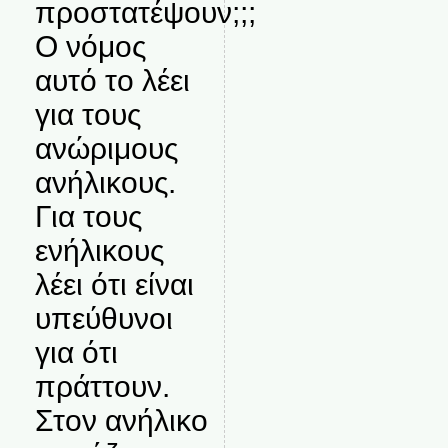
προστατέψουν;;;
Ο νόμος
αυτό το λέει
για τους
ανώριμους
ανήλικους.
Για τους
ενήλικους
λέει ότι είναι
υπεύθυνοι
για ότι
πράττουν.
Στον ανήλικο