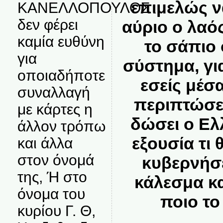
επιμελώς ν
ΚΑΝΕΛΛΟΠΟΥΛΟΣ
δεν φέρει
αύριο ο λαός
καμία ευθύνη
το σάπιο 
για
σύστημα, γι
οποιαδήποτε
εσείς μέσ
συναλλαγή
περιπτώσει
με κάρτες η
δώσει ο Ελ
άλλον τρόπω
εξουσία τι
και άλλα
στον όνομά
κυβερνήσε
της, Ή στο
κάλεσμα κα
όνομα του
ποιο το
κυρίου Γ. Θ,