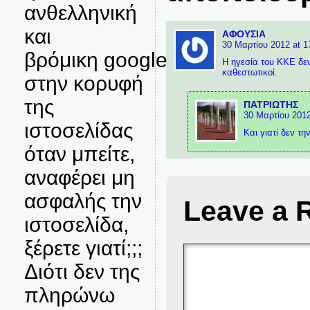
ανθελληνική
και
ΑΦΟΥΣΙΑ
30 Μαρτίου 2012 at 1
βρόμικη google
Η ηγεσία του ΚΚΕ δεν
καθεστωτικοί.
στην κορυφή
της
ΠΑΤΡΙΩΤΗΣ
30 Μαρτίου 2012
ιστοσελίδας
Και γιατί δεν τη
όταν μπείτε,
αναφέρει μη
ασφαλής την
Leave a 
ιστοσελίδα,
ξέρετε γιατί;;;
Διότι δεν της
πληρώνω