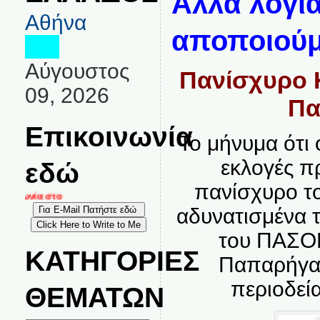
Άλλα λόγι
Αθήνα
αποποιού
Αύγουστος
Πανίσχυρο 
09, 2026
Πα
Επικοινωνία
Το μήνυμα ότι 
εκλογές π
εδώ
πανίσχυρο το
οινωνία στο
αδυνατισμένα τ
του ΠΑΣΟΚ
ΚΑΤΗΓΟΡΙΕΣ
Παπαρήγα 
περιοδεί
ΘΕΜΑΤΩΝ