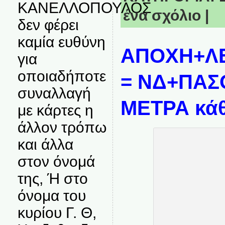
ΚΑΝΕΛΛΟΠΟΥΛΟΣ
ένα σχόλιο
|
δεν φέρει
καμία ευθύνη
ΑΠΟΧΗ+Λ
για
οποιαδήποτε
= ΝΔ+ΠΑΣ
συναλλαγή
ΜΕΤΡΑ κάθ
με κάρτες η
άλλον τρόπω
και άλλα
στον όνομά
της, Ή στο
όνομα του
κυρίου Γ. Θ,