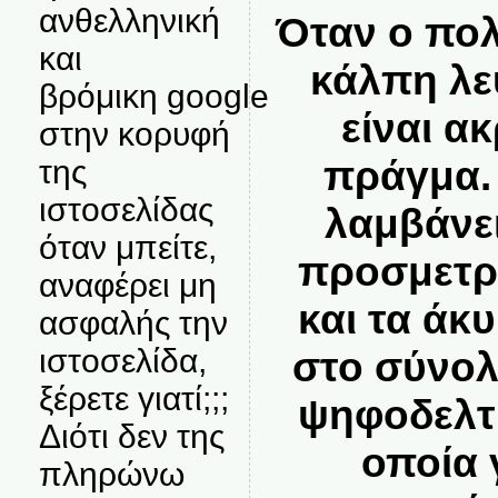
ανθελληνική
Όταν ο πολ
και
κάλπη λε
βρόμικη google
είναι ακ
στην κορυφή
πράγμα. 
της
ιστοσελίδας
λαμβάνε
όταν μπείτε,
προσμετρ
αναφέρει μη
και τα άκ
ασφαλής την
ιστοσελίδα,
στο σύνο
ξέρετε γιατί;;;
ψηφοδελτ
Διότι δεν της
οποία γ
πληρώνω