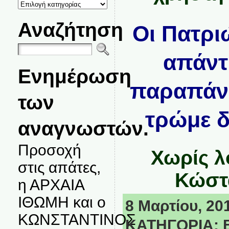
ΚΑΤΗΓΟΡΙΕΣ
ΘΕΜΑΤΩΝ
Αναζήτηση
Οι Πατρι
απάντ
Ενημέρωση
παραπάνω
των
τρώμε δ
αναγνωστών.
Προσοχή
Χωρίς λ
στις απάτες,
Κώστα
η ΑΡΧΑΙΑ
ΙΘΩΜΗ και ο
8 Μαρτίου, 201
ΚΩΝΣΤΑΝΤΙΝΟΣ
ΚΑΤΗΓΟΡΙΑ: