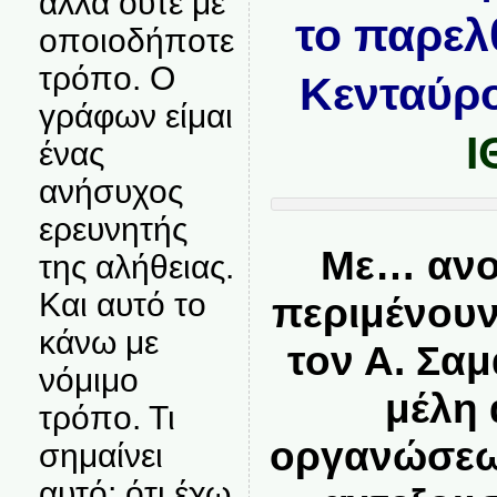
αλλά ούτε με
το παρελ
οποιοδήποτε
τρόπο. Ο
Κενταύρο
γράφων είμαι
Ι
ένας
ανήσυχος
ερευνητής
Με… ανο
της αλήθειας.
Και αυτό το
περιμένου
κάνω με
τον Α. Σαμ
νόμιμο
μέλη
τρόπο. Τι
οργανώσεων
σημαίνει
αυτό; ότι έχω