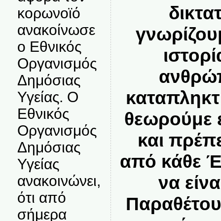
δικτα
κορωνοϊό
ανακοίνωσε
γνωρίζου
ο Εθνικός
ιστορί
Οργανισμός
ανθρώπ
Δημόσιας
καταπληκτι
Υγείας. Ο
Εθνικός
θεωρούμε ε
Οργανισμός
και πρέπε
Δημόσιας
από κάθε Έ
Υγείας
να είνα
ανακοινώνει,
ότι από
Παραθέτου
σήμερα