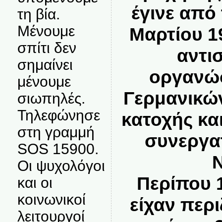
έγινε από 
τη βία.
Μένουμε
Μαρτίου 1
σπίτι δεν
αντι
σημαίνει
οργανώσ
μένουμε
Γερμανικώ
σιωπηλές.
Τηλεφώνησε
κατοχής κα
στη γραμμή
συνεργα
SOS 15900.
Ν
Οι ψυχολόγοι
Περίπου 
και οι
κοινωνικοί
είχαν περ
λειτουργοί