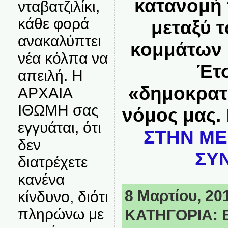
κατανομή
νταβατζιλίκι,
κάθε φορά
μεταξύ 
ανακαλύπτει
κομμάτων 
νέα κόλπα να
Έτσ
απειλή. Η
«δημοκρατ
ΑΡΧΑΙΑ
ΙΘΩΜΗ σας
νόμος μας.
εγγυάται, ότι
ΣΤΗΝ ΜΕ
δεν
ΣΥΝ
διατρέχετε
κανένα
8 Μαρτίου, 201
κίνδυνο, διότι
πληρώνω με
ΚΑΤΗΓΟΡΙΑ: