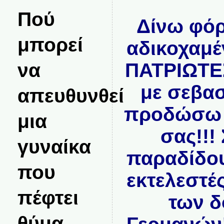
Πού
Δίνω φόρ
μπορεί
αδικοχαμ
να
ΠΑΤΡΙΩΤΕΣ
με σεβασ
απευθυνθεί
προδώσω π
μια
σας!!!
γυναίκα
παραδίδου
που
εκτελεστέ
πέφτει
των 
θύμα