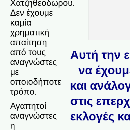
Χατζηθεοδωρου.
Δεν έχουμε
καμία
χρηματική
απαίτηση
από τους
Αυτή την 
αναγνώστες
να έχουμ
με
οποιοδήποτε
και ανάλο
τρόπο.
στις επερ
Αγαπητοί
εκλογές κ
αναγνώστες
η