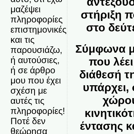
αντεξουσ
μαζέψει
στήριξη 
πληροφορίες
στο δεύτ
επιστημονικές
και τις
Σύμφωνα μ
παρουσιάζω,
ή αυτούσιες,
που λέει
ή σε άρθρο
διάθεσή τ
μου που έχει
υπάρχει, 
σχέση με
χώρου
αυτές τις
πληροφορίες!
κινητικότ
Ποτέ δεν
έντασης κ
θεώρησα