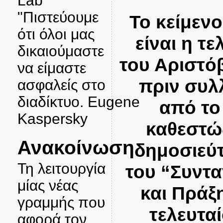
Lab
"Πιστεύουμε
Το κείμεν
ότι όλοι μας
είναι η τε
δικαιούμαστε
του Αριστό
να είμαστε
πριν συλ
ασφαλείς στο
διαδίκτυο. Eugene
από το
Kaspersky
καθεστώς
Ανακοίνωση
δημοσιεύτ
Τη λειτουργία
του “Συντ
μίας νέας
και Πράξη
γραμμής που
τελευτα
αφορά τον