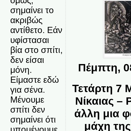
όμως,
σημαίνει το
ακριβώς
αντίθετο. Εάν
υφίστασαι
βία στο σπίτι,
δεν είσαι
Πέμπτη, 0
μόνη.
Είμαστε εδώ
Τετάρτη 7 
για σένα.
Νίκαιας – 
Μένουμε
σπίτι δεν
άλλη μια 
σημαίνει ότι
μάχη της
υπομένουμε