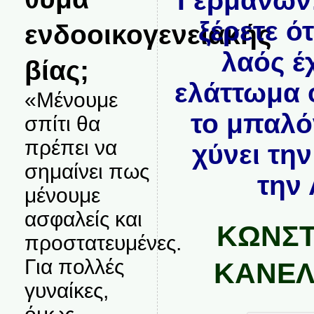
Γερμανών!
ξέρετε ό
ενδοοικογενειακής
λαός έ
βίας;
ελάττωμα 
«Μένουμε
το μπαλό
σπίτι θα
πρέπει να
χύνει τη
σημαίνει πως
την
μένουμε
ασφαλείς και
ΚΩΝΣΤ
προστατευμένες.
Για πολλές
ΚΑΝΕΛ
γυναίκες,