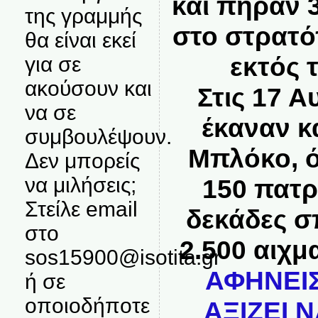
και πήραν 
της γραμμής
στο στρατό
θα είναι εκεί
εκτός 
για σε
ακούσουν και
Στις 17 
να σε
έκαναν κ
συμβουλέψουν.
Μπλόκο, 
Δεν μπορείς
να μιλήσεις;
150 πατρ
Στείλε email
δεκάδες σ
στο
2.500 αιχμ
sos15900@isotita.gr
ΑΦΗΝΕΙΣ
ή σε
οποιοδήποτε
ΑΞΙΖΕΙ 