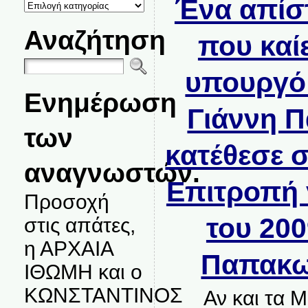
Ένα απίσ
ΚΑΤΗΓΟΡΙΕΣ
ΘΕΜΑΤΩΝ
Αναζήτηση
που καί
υπουργό
Ενημέρωση
Γιάννη 
των
κατέθεσε 
αναγνωστών.
Επιτροπή 
Προσοχή
του 200
στις απάτες,
η ΑΡΧΑΙΑ
Παπακω
ΙΘΩΜΗ και ο
ΚΩΝΣΤΑΝΤΙΝΟΣ
Αν και τα