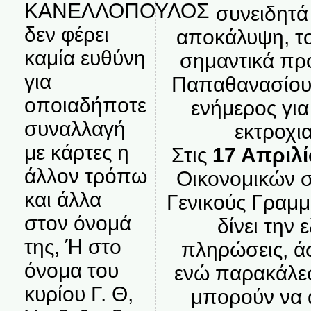
ΚΑΝΕΛΛΟΠΟΥΛΟΣ
συνειδητά
δεν φέρει
αποκάλυψη, το
καμία ευθύνη
σημαντικά πρ
για
Παπαθανασίου 
οποιαδήποτε
ενήμερος για
συναλλαγή
εκτροχι
με κάρτες η
Στις
17 Απριλί
άλλον τρόπω
Οικονομικών σ
και άλλα
Γενικούς Γραμμ
στον όνομά
δίνει την 
της, Ή στο
πληρώσεις, άσ
όνομα του
ενώ παρακάλε
κυρίου Γ. Θ,
μπορούν να 