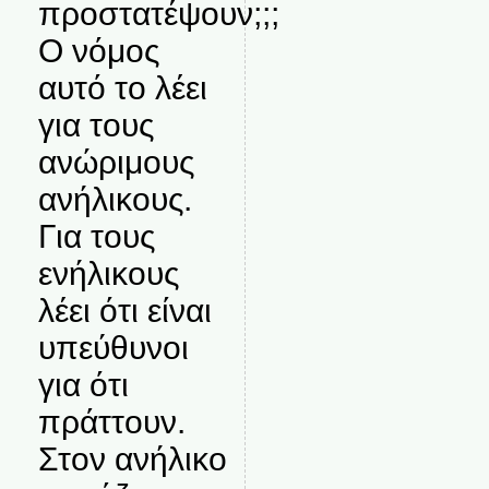
προστατέψουν;;;
Ο νόμος
αυτό το λέει
για τους
ανώριμους
ανήλικους.
Για τους
ενήλικους
λέει ότι είναι
υπεύθυνοι
για ότι
πράττουν.
Στον ανήλικο