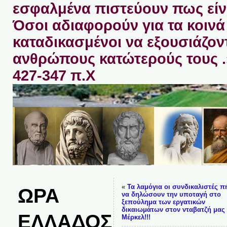
εσφαλμένα πιστεύουν πως είνα
Όσοι αδιαφορούν για τα κοινά 
καταδικασμένοι να εξουσιάζον
ανθρώπους κατώτερούς τους 
427-347 π.Χ
«
Τα λαμόγια οι συνδικαλιστές π
ΩΡΑ
να δηλώσουν την υποταγή στο
ξεπούλημα των εργατικών
δικαιωμάτων στον νταβατζή μας
ΕΛΛΑΔΟΣ
Μέρκελ!!!