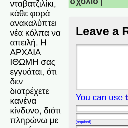
σχόλιο
|
νταβατζιλίκι,
κάθε φορά
ανακαλύπτει
Leave a 
νέα κόλπα να
απειλή. Η
ΑΡΧΑΙΑ
ΙΘΩΜΗ σας
εγγυάται, ότι
δεν
διατρέχετε
You can use
κανένα
κίνδυνο, διότι
πληρώνω με
(required)