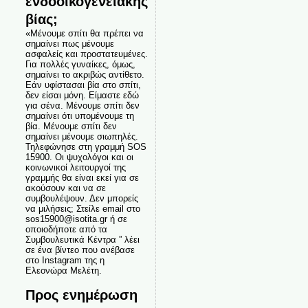
ενδοοικογενειακής
βίας;
«Μένουμε σπίτι θα πρέπει να
σημαίνει πως μένουμε
ασφαλείς και προστατευμένες.
Για πολλές γυναίκες, όμως,
σημαίνει το ακριβώς αντίθετο.
Εάν υφίστασαι βία στο σπίτι,
δεν είσαι μόνη. Είμαστε εδώ
για σένα. Μένουμε σπίτι δεν
σημαίνει ότι υπομένουμε τη
βία. Μένουμε σπίτι δεν
σημαίνει μένουμε σιωπηλές.
Τηλεφώνησε στη γραμμή SOS
15900. Οι ψυχολόγοι και οι
κοινωνικοί λειτουργοί της
γραμμής θα είναι εκεί για σε
ακούσουν και να σε
συμβουλέψουν. Δεν μπορείς
να μιλήσεις; Στείλε email στο
sos15900@isotita.gr ή σε
οποιοδήποτε από τα
Συμβουλευτικά Κέντρα ” λέει
σε ένα βίντεο που ανέβασε
στο Instagram της η
Ελεονώρα Μελέτη.
Προς ενημέρωση