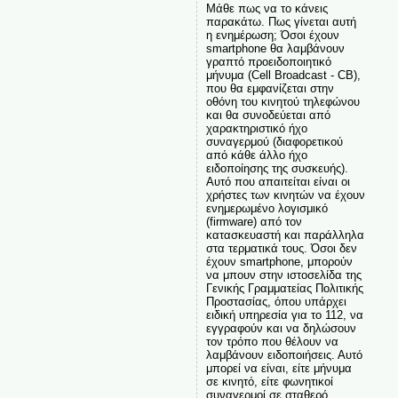
Μάθε πως να το κάνεις
παρακάτω. Πως γίνεται αυτή
η ενημέρωση; Όσοι έχουν
smartphone θα λαμβάνουν
γραπτό προειδοποιητικό
μήνυμα (Cell Broadcast - CB),
που θα εμφανίζεται στην
οθόνη του κινητού τηλεφώνου
και θα συνοδεύεται από
χαρακτηριστικό ήχο
συναγερμού (διαφορετικού
από κάθε άλλο ήχο
ειδοποίησης της συσκευής).
Αυτό που απαιτείται είναι οι
χρήστες των κινητών να έχουν
ενημερωμένο λογισμικό
(firmware) από τον
κατασκευαστή και παράλληλα
στα τερματικά τους. Όσοι δεν
έχουν smartphone, μπορούν
να μπουν στην ιστοσελίδα της
Γενικής Γραμματείας Πολιτικής
Προστασίας, όπου υπάρχει
ειδική υπηρεσία για το 112, να
εγγραφούν και να δηλώσουν
τον τρόπο που θέλουν να
λαμβάνουν ειδοποιήσεις. Αυτό
μπορεί να είναι, είτε μήνυμα
σε κινητό, είτε φωνητικοί
συναγερμοί σε σταθερό