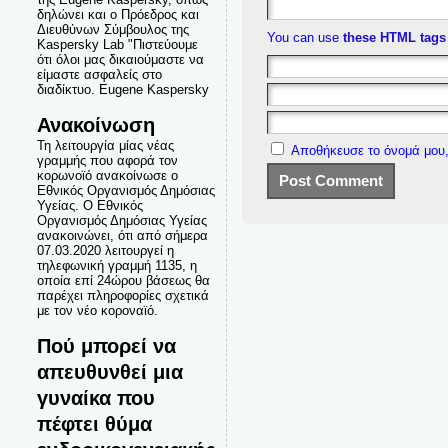
δηλώνει και ο Πρόεδρος και
Διευθύνων Σύμβουλος της
You can use
these HTML tags
Kaspersky Lab "Πιστεύουμε
ότι όλοι μας δικαιούμαστε να
είμαστε ασφαλείς στο
διαδίκτυο. Eugene Kaspersky
Ανακοίνωση
Τη λειτουργία μίας νέας
Αποθήκευσε το όνομά μου,
γραμμής που αφορά τον
κορωνοϊό ανακοίνωσε ο
Εθνικός Οργανισμός Δημόσιας
Υγείας. Ο Εθνικός
Οργανισμός Δημόσιας Υγείας
ανακοινώνει, ότι από σήμερα
07.03.2020 λειτουργεί η
τηλεφωνική γραμμή 1135, η
οποία επί 24ώρου βάσεως θα
παρέχει πληροφορίες σχετικά
με τον νέο κοροναϊό.
Πού μπορεί να
απευθυνθεί μια
γυναίκα που
πέφτει θύμα