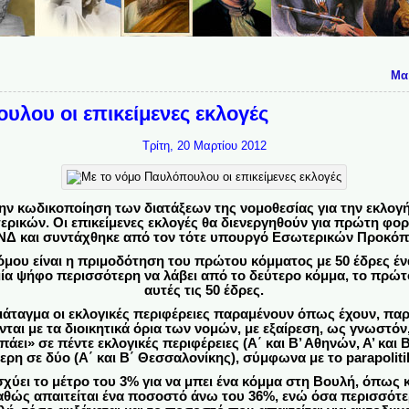
Μα
υλου οι επικείμενες εκλογές
Τρίτη, 20 Μαρτίου 2012
την κωδικοποίηση των διατάξεων της νομοθεσίας για την εκλο
ρικών. Οι επικείμενες εκλογές θα διενεργηθούν για πρώτη φορ
 ΝΔ και συντάχθηκε από τον τότε υπουργό Εσωτερικών Προκό
όμου είναι η πριμοδότηση του πρώτου κόμματος με 50 έδρες έν
 μία ψήφο περισσότερη να λάβει από το δεύτερο κόμμα, το πρώτ
αυτές τις 50 έδρες.
άταγμα οι εκλογικές περιφέρειες παραμένουν όπως έχουν, πα
ται με τα διοικητικά όρια των νομών, με εξαίρεση, ως γνωστόν
ι» σε πέντε εκλογικές περιφέρειες (Α΄ και Β’ Αθηνών, Α’ και Β
ερη σε δύο (Α΄ και Β΄ Θεσσαλονίκης), σύμφωνα με το parapoliti
σχύει το μέτρο του 3% για να μπει ένα κόμμα στη Βουλή, όπως 
αθώς απαιτείται ένα ποσοστό άνω του 36%, ενώ όσα περισσότε