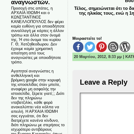
Βουλ
αναγνωστών.
Προσοχή στις απάτες, η
Τέλος, σημειώνεται ότι το 
ΑΡΧΑΙΑ ΙΘΩΜΗ και ο
της ηλικίας τους, ενώ η 
ΚΩΝΣΤΑΝΤΙΝΟΣ
ΚΑΝΕΛΛΟΠΟΥΛΟΣ δεν φέρει
καμία ευθύνη για οποιαδήποτε
συναλλαγή με κάρτες η άλλον
τρόπω και άλλα στον όνομά
Μοιραστείτε το!
της, Ή στο όνομα του κυρίου
Γ. Θ, Χατζηθεοδωρου. Δεν
έχουμε καμία χρηματική
απαίτηση από τους
20 Μαρτίου, 2012, 8:33 μμ | ΚΑ
αναγνώστες με οποιοδήποτε
τρόπο.
Αγαπητοί αναγνώστες η
ανθελληνική και
βρόμικη google στην κορυφή
Leave a Reply
της ιστοσελίδας όταν μπείτε,
αναφέρει μη ασφαλής την
ιστοσελίδα, ξέρετε γιατί;;; Διότι
δεν της πληρώνω
νταβατζιλίκι, κάθε φορά
ανακαλύπτει νέα κόλπα να
απειλή. Η ΑΡΧΑΙΑ ΙΘΩΜΗ
σας εγγυάται, ότι δεν
διατρέχετε κανένα κίνδυνο,
διότι πληρώνω με στερήσεις το
ισχυρότερο αντιβάριους
της Eugene Kaspersky, όπως