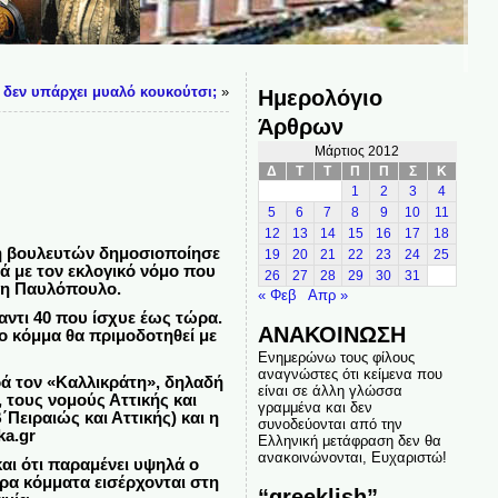
 δεν υπάρχει μυαλό κουκούτσι;
»
Ημερολόγιο
Άρθρων
Μάρτιος 2012
Δ
Τ
Τ
Π
Π
Σ
Κ
1
2
3
4
5
6
7
8
9
10
11
12
13
14
15
16
17
18
γή βουλευτών δημοσιοποίησε
19
20
21
22
23
24
25
ά με τον εκλογικό νόμο που
26
27
28
29
30
31
πη Παυλόπουλο.
« Φεβ
Απρ »
αντι 40 που ίσχυε έως τώρα.
ΑΝΑΚΟΙΝΩΣΗ
ο κόμμα θα πριμοδοτηθεί με
Ενημερώνω τους φίλους
αναγνώστες ότι κείμενα που
ρά τον «Καλλικράτη», δηλαδή
είναι σε άλλη γλώσσα
, τους νομούς Αττικής και
γραμμένα και δεν
΄Πειραιώς και Αττικής) και η
συνοδεύονται από την
ka.gr
Ελληνική μετάφραση δεν θα
ανακοινώνονται, Ευχαριστώ!
και ότι παραμένει υψηλά ο
ρα κόμματα εισέρχονται στη
“greeklish”