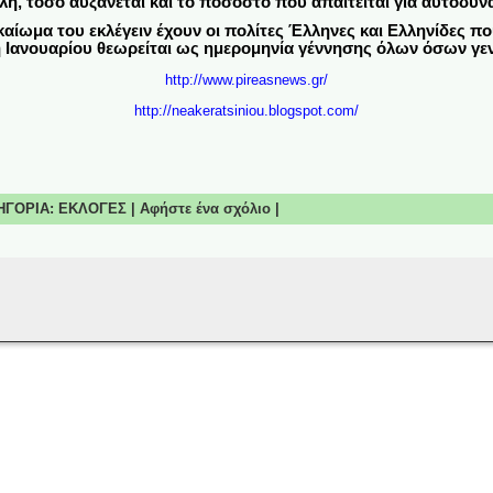
ή, τόσο αυξάνεται και το ποσοστό που απαιτείται για αυτοδυνα
δικαίωμα του εκλέγειν έχουν οι πολίτες Έλληνες και Ελληνίδες 
1η Ιανουαρίου θεωρείται ως ημερομηνία γέννησης όλων όσων γ
http://www.pireasnews.gr/
http://neakeratsiniou.blogspot.com/
ΤΗΓΟΡΙΑ:
ΕΚΛΟΓΕΣ
|
Αφήστε ένα σχόλιο
|