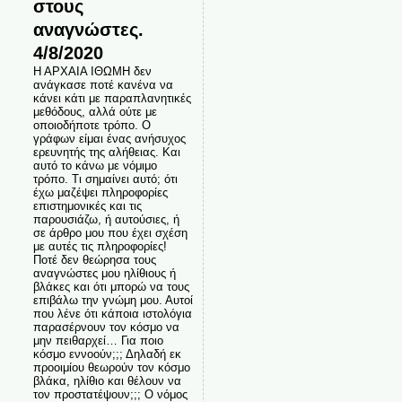
στους
αναγνώστες.
4/8/2020
Η ΑΡΧΑΙΑ ΙΘΩΜΗ δεν
ανάγκασε ποτέ κανένα να
κάνει κάτι με παραπλανητικές
μεθόδους, αλλά ούτε με
οποιοδήποτε τρόπο. Ο
γράφων είμαι ένας ανήσυχος
ερευνητής της αλήθειας. Και
αυτό το κάνω με νόμιμο
τρόπο. Τι σημαίνει αυτό; ότι
έχω μαζέψει πληροφορίες
επιστημονικές και τις
παρουσιάζω, ή αυτούσιες, ή
σε άρθρο μου που έχει σχέση
με αυτές τις πληροφορίες!
Ποτέ δεν θεώρησα τους
αναγνώστες μου ηλίθιους ή
βλάκες και ότι μπορώ να τους
επιβάλω την γνώμη μου. Αυτοί
που λένε ότι κάποια ιστολόγια
παρασέρνουν τον κόσμο να
μην πειθαρχεί… Για ποιο
κόσμο εννοούν;;; Δηλαδή εκ
προοιμίου θεωρούν τον κόσμο
βλάκα, ηλίθιο και θέλουν να
τον προστατέψουν;;; Ο νόμος