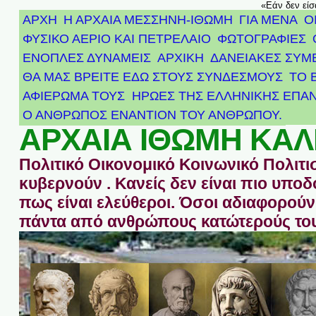
«Εάν δεν είσ
ΑΡΧΗ
Η ΑΡΧΑΙΑ ΜΕΣΣΗΝΗ-ΙΘΩΜΗ
ΓΙΑ ΜΕΝΑ
Ο
ΦΥΣΙΚΟ ΑΕΡΙΟ ΚΑΙ ΠΕΤΡΕΛΑΙΟ
ΦΩΤΟΓΡΑΦΙΕΣ
ΕΝΟΠΛΕΣ ΔΥΝΑΜΕΙΣ
ΑΡΧΙΚΉ
ΔΑΝΕΙΑΚΕΣ ΣΥΜ
ΘΑ ΜΑΣ ΒΡΕΙΤΕ ΕΔΩ ΣΤΟΥΣ ΣΥΝΔΕΣΜΟΥΣ
ΤΟ 
ΑΦΙΈΡΩΜΑ ΤΟΥΣ ΉΡΩΕΣ ΤΗΣ ΕΛΛΗΝΙΚΉΣ ΕΠΑΝ
Ο ΑΝΘΡΩΠΟΣ ΕΝΑΝΤΙΟΝ ΤΟΥ ΑΝΘΡΩΠΟΥ.
ΑΡΧΑΙΑ ΙΘΩΜΗ ΚΑΛ
Πολιτικό Οικονομικό Κοινωνικό Πολιτι
κυβερνούν . Κανείς δεν είναι πιο υπ
πως είναι ελεύθεροι. Όσοι αδιαφορούν 
πάντα από ανθρώπους κατώτερούς του