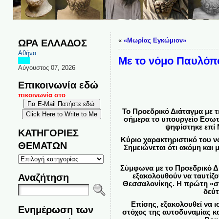
«
«Μωρίας Εγκώμιον»
ΩΡΑ ΕΛΛΑΔΟΣ
Αθήνα
Με το νόμο Παυλόπο
Αύγουστος 07, 2026
Επικοινωνία εδώ
ι επικοινωνία στο
Το Προεδρικό Διάταγμα με 
σήμερα το υπουργείο Εσωτε
ψηφίστηκε επί
ΚΑΤΗΓΟΡΙΕΣ
Κύριο χαρακτηριστικό του ν
ΘΕΜΑΤΩΝ
Σημειώνεται ότι ακόμη και
ΚΑΤΗΓΟΡΙΕΣ
ΘΕΜΑΤΩΝ
Σύμφωνα με το Προεδρικό Δι
Αναζήτηση
εξακολουθούν να ταυτίζον
Θεσσαλονίκης. Η πρώτη «σπάε
δεύτ
Επίσης, εξακολουθεί να ι
Ενημέρωση των
στόχος της αυτοδυναμίας κ