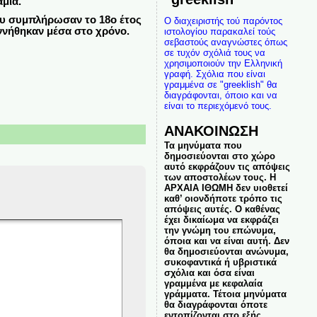
μία.
που συμπλήρωσαν το 18ο έτος
Ο διαχειριστής τού παρόντος
εννήθηκαν μέσα στο χρόνο.
ιστολογίου παρακαλεί τούς
σεβαστούς αναγνώστες όπως
σε τυχόν σχόλιά τους να
χρησιμοποιούν την Ελληνική
γραφή. Σχόλια που είναι
γραμμένα σε "greeklish" θα
διαγράφονται, όποιο και να
είναι το περιεχόμενό τους.
ΑΝΑΚΟΙΝΩΣΗ
Τα μηνύματα που
δημοσιεύονται στο χώρο
αυτό εκφράζουν τις απόψεις
των αποστολέων τους. Η
ΑΡΧΑΙΑ ΙΘΩΜΗ δεν υιοθετεί
καθ’ οιονδήποτε τρόπο τις
απόψεις αυτές. Ο καθένας
έχει δικαίωμα να εκφράζει
την γνώμη του επώνυμα,
όποια και να είναι αυτή. Δεν
θα δημοσιεύονται ανώνυμα,
συκοφαντικά ή υβριστικά
σχόλια και όσα είναι
γραμμένα με κεφαλαία
γράμματα. Τέτοια μηνύματα
θα διαγράφονται όποτε
εντοπίζονται στο εξής.