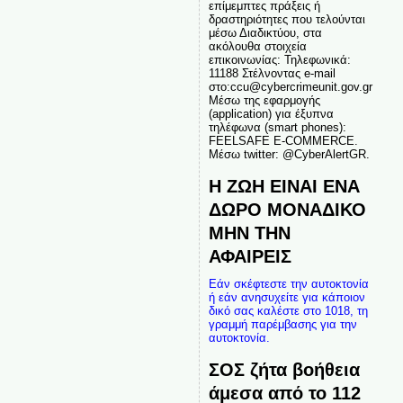
επίμεμπτες πράξεις ή
δραστηριότητες που τελούνται
μέσω Διαδικτύου, στα
ακόλουθα στοιχεία
επικοινωνίας: Τηλεφωνικά:
11188 Στέλνοντας e-mail
στο:ccu@cybercrimeunit.gov.gr
Μέσω της εφαρμογής
(application) για έξυπνα
τηλέφωνα (smart phones):
FEELSAFE E-COMMERCE.
Μέσω twitter: @CyberAlertGR.
Η ΖΩΗ ΕΙΝΑΙ ΕΝΑ
ΔΩΡΟ ΜΟΝΑΔΙΚΟ
ΜΗΝ ΤΗΝ
ΑΦΑΙΡΕΙΣ
Εάν σκέφτεστε την αυτοκτονία
ή εάν ανησυχείτε για κάποιον
δικό σας καλέστε στο 1018, τη
γραμμή παρέμβασης για την
αυτοκτονία.
ΣΟΣ ζήτα βοήθεια
άμεσα από το 112