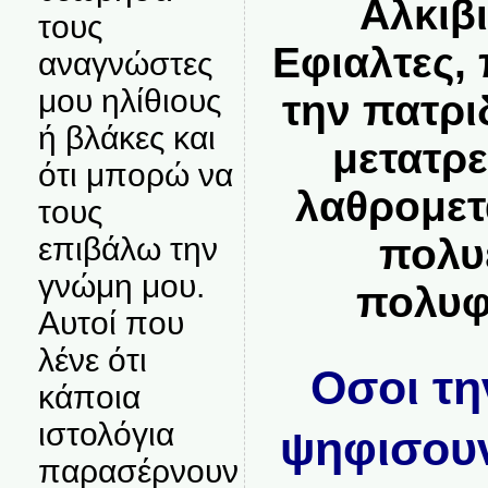
Αλκιβ
τους
Εφιαλτες,
αναγνώστες
μου ηλίθιους
την πατρι
ή βλάκες και
μετατρ
ότι μπορώ να
λαθρομετ
τους
επιβάλω την
πολυ
γνώμη μου.
πολυφ
Αυτοί που
λένε ότι
Οσοι τη
κάποια
ιστολόγια
ψηφισουν
παρασέρνουν