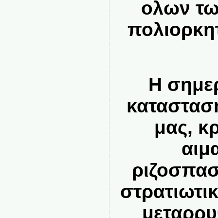
ολων τω
πολιορκη
Η σημε
καταστασ
μας, κ
αιμ
ριζοσπασ
στρατιωτικ
μεταρρυ