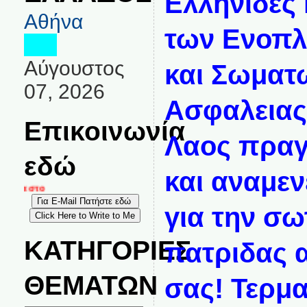
Ελληνιδες 
Αθήνα
των Ενοπ
Αύγουστος
και Σωματ
07, 2026
Ασφαλειας!
Επικοινωνία
Λαος πραγ
εδώ
και αναμεν
ία στο
για την σω
ΚΑΤΗΓΟΡΙΕΣ
πατριδας 
ΘΕΜΑΤΩΝ
σας! Τερμα