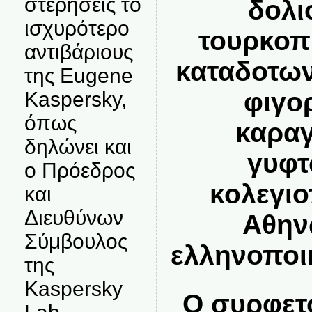
στερήσεις το
δολι
ισχυρότερο
τουρκοπ
αντιβάριους
καταδοτων
της Eugene
φιγο
Kaspersky,
όπως
καραγ
δηλώνει και
γυφτ
ο Πρόεδρος
κολεγι
και
Διευθύνων
Αθην
Σύμβουλος
ελληνοποι
της
Kaspersky
Ο συρφετο