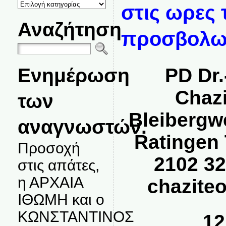
ΚΑΤΗΓΟΡΙΕΣ
στις ωρες
ΘΕΜΑΤΩΝ
Αναζήτηση
προσβολω
Ενημέρωση
PD Dr.
Chaz
των
Bleibergw
αναγνωστών.
Ratingen 
Προσοχή
2102 3
στις απάτες,
η ΑΡΧΑΙΑ
chazite
ΙΘΩΜΗ και ο
ΚΩΝΣΤΑΝΤΙΝΟΣ
12.