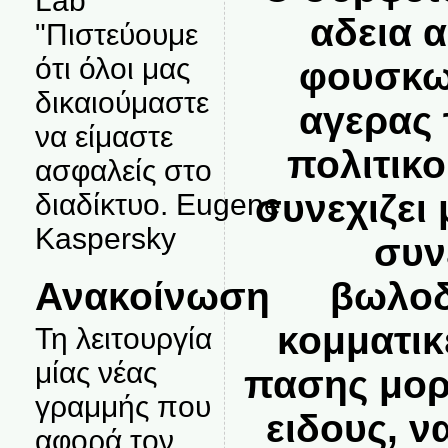
Lab
αδεια 
"Πιστεύουμε
ότι όλοι μας
φουσκω
δικαιούμαστε
αγερας 
να είμαστε
πολιτικ
ασφαλείς στο
συνεχιζει 
διαδίκτυο. Eugene
Kaspersky
συν
Ανακοίνωση
βωλοδ
κομματικ
Τη λειτουργία
μίας νέας
πασης μορ
γραμμής που
ειδους, ν
αφορά τον