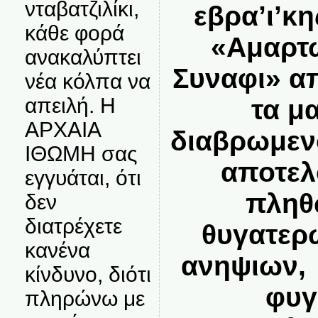
νταβατζιλίκι,
εβρα’ι’κ
κάθε φορά
«Αμαρτω
ανακαλύπτει
Συναφι» απ
νέα κόλπα να
απειλή. Η
τα μ
ΑΡΧΑΙΑ
διαβρωμεν
ΙΘΩΜΗ σας
αποτελ
εγγυάται, ότι
πληθ
δεν
διατρέχετε
θυγατερ
κανένα
ανηψιων,
κίνδυνο, διότι
φυγ
πληρώνω με