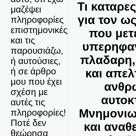
Τι καταρε
μαζέψει
για τον ω
πληροφορίες
επιστημονικές
που μετ
και τις
υπερηφαν
παρουσιάζω,
πλαδαρη,
ή αυτούσιες,
ή σε άρθρο
και απε
μου που έχει
ανθρ
σχέση με
αυτοκ
αυτές τις
Μνημονιω
πληροφορίες!
Ποτέ δεν
και αναθ
θεώρησα