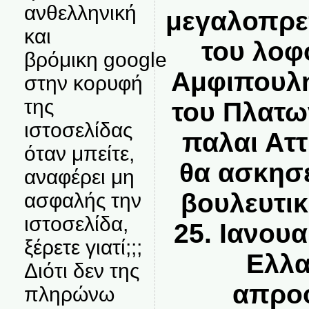
ανθελληνική
μεγαλοπρε
και
του λοφ
βρόμικη google
Αμφιπουλη
στην κορυφή
της
του Πλατω
ιστοσελίδας
παλαι Ατ
όταν μπείτε,
θα ασκησε
αναφέρει μη
βουλευτικ
ασφαλής την
ιστοσελίδα,
25. Ιανου
ξέρετε γιατί;;;
Ελλα
Διότι δεν της
απροο
πληρώνω