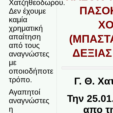
Χατζηθεοδωρου.
ΠΑΣΟΚ
Δεν έχουμε
καμία
ΧΟ
χρηματική
απαίτηση
(ΜΠΑΣΤ
από τους
ΔΕΞΙΑΣ 
αναγνώστες
με
οποιοδήποτε
τρόπο.
Γ. Θ. Χ
Αγαπητοί
Την 25.01
αναγνώστες
απο τ
η