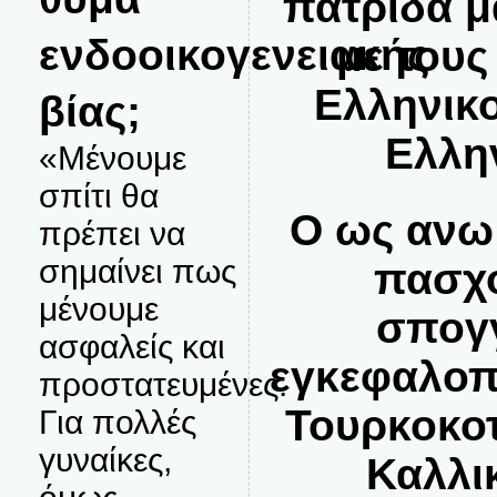
πατριδα μ
ενδοοικογενειακής
με τους
Ελληνικο
βίας;
Ελλη
«Μένουμε
σπίτι θα
Ο ως ανω
πρέπει να
σημαίνει πως
πασχ
μένουμε
σπογ
ασφαλείς και
εγκεφαλοπ
προστατευμένες.
Τουρκοκο
Για πολλές
γυναίκες,
Καλλι