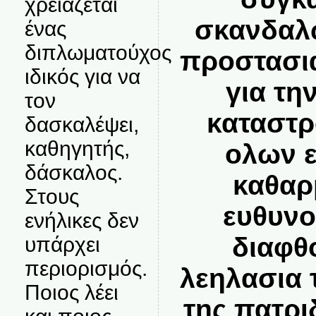
χρειάζεται
σκανδαλω
ένας
διπλωματούχος
προστασια
ιδικός για να
για τη
τον
καταστρ
δασκαλέψει,
καθηγητής,
ολων ε
δάσκαλος.
καθαρ
Στους
ευθυνο
ενήλικες δεν
διαφθ
υπάρχει
περιορισμός.
λεηλασια
Ποιος λέει
της πατρι