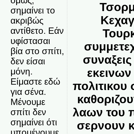
όμως,
Τσορ
σημαίνει το
Κεχαγ
ακριβώς
αντίθετο. Εάν
Τουρ
υφίστασαι
συμμετεχ
βία στο σπίτι,
συναξεις
δεν είσαι
μόνη.
εκεινων
Είμαστε εδώ
πολιτικου
για σένα.
καθοριζου
Μένουμε
λαων του 
σπίτι δεν
σημαίνει ότι
σερνουν κ
υπομένουμε