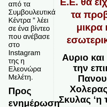
Ε.Ε. θα ει
από τα
Συμβουλευτικά
τα προβ
Κέντρα ” λέει
μικρα 
σε ένα βίντεο
που ανέβασε
εσωτερικ
στο
Instagram
Αυριο κα
της η
την επ
Ελεονώρα
Μελέτη.
Πανου
Χολερας
Προς
Σκυλας ‘η
ενημέρωση