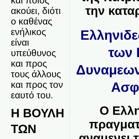
και ποιος
την κατα
ακούει, διότι
ο καθένας
ενήλικος
Ελληνιδε
είναι
των
υπεύθυνος
και προς
Δυναμεων
τους άλλους
και προς τον
Ασφα
εαυτό του.
Ο Ελλη
Η ΒΟΥΛΗ
πραγματ
ΤΩΝ
αναμενει 