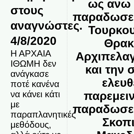
ως ανω 
στους
παραδωσει
αναγνώστες.
Τουρκου
4/8/2020
Θρακ
Η ΑΡΧΑΙΑ
Αρχιπελαγ
ΙΘΩΜΗ δεν
και την 
ανάγκασε
ελευθ
ποτέ κανένα
να κάνει κάτι
παρεμειν
με
παραδωσει
παραπλανητικές
Σκοπι
μεθόδους,