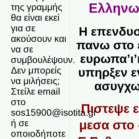
Ελληνων
της γραμμής
θα είναι εκεί
για σε
Η επενδυσ
ακούσουν και
πανω στο 
να σε
ευρωπα’ι’
συμβουλέψουν.
Δεν μπορείς
υπηρξεν ε
να μιλήσεις;
ασυγχω
Στείλε email
στο
Πιστεψε 
sos15900@isotita.gr
μεσα στο 
ή σε
οποιοδήποτε