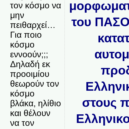
μορφωματ
τον κόσμο να
μην
του ΠΑΣΟΚ
πειθαρχεί…
Για ποιο
κατα
κόσμο
αυτομ
εννοούν;;;
Δηλαδή εκ
προδ
προοιμίου
θεωρούν τον
Ελληνι
κόσμο
στους π
βλάκα, ηλίθιο
και θέλουν
Ελληνικο
να τον