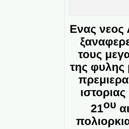
Ενας νεος 
ξαναφερε
τους μεγ
της φυλης 
πρεμιερα
ιστοριας
ου
21
αι
πολιορκι