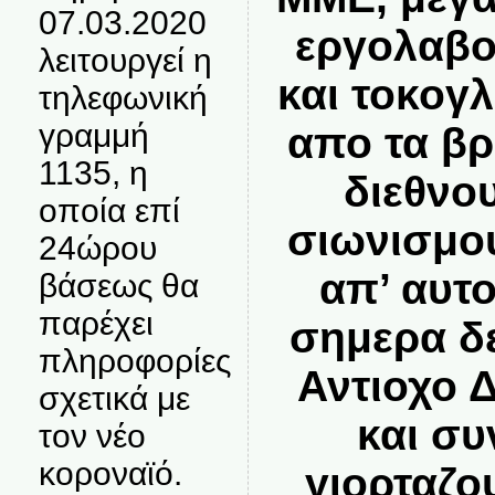
07.03.2020
εργολαβο
λειτουργεί η
και τοκογ
τηλεφωνική
γραμμή
απο τα β
1135, η
διεθνο
οποία επί
σιωνισμο
24ώρου
απ’ αυτ
βάσεως θα
παρέχει
σημερα δ
πληροφορίες
Αντιοχο 
σχετικά με
και συ
τον νέο
κοροναϊό.
γιορταζο