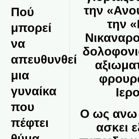
την «Ανο
Πού
την 
μπορεί
Νικαναρο
να
δολοφονι
απευθυνθεί
αξιωματ
μια
φρουρα
γυναίκα
Ιερ
που
Ο ως ανω
πέφτει
ασκει 
θύμα