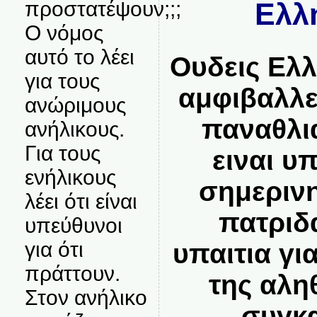
προστατέψουν;;;
Ελλ
Ο νόμος
αυτό το λέει
Ουδεις Ελ
για τους
αμφιβαλλε
ανώριμους
παναθλι
ανήλικους.
Για τους
ειναι υπ
ενήλικους
σημερινη
λέει ότι είναι
πατριδα
υπεύθυνοι
για ότι
υπαιτια γ
πράττουν.
της αληθ
Στον ανήλικο
συγκ