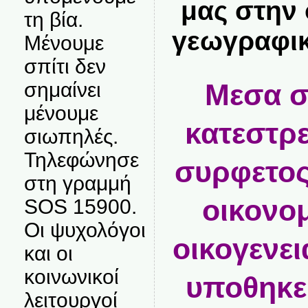
μας στην 
τη βία.
γεωγραφικ
Μένουμε
σπίτι δεν
σημαίνει
Μεσα σ
μένουμε
κατεστρ
σιωπηλές.
Τηλεφώνησε
συρφετος
στη γραμμή
οικονομ
SOS 15900.
Οι ψυχολόγοι
οικογενει
και οι
κοινωνικοί
υποθηκε
λειτουργοί