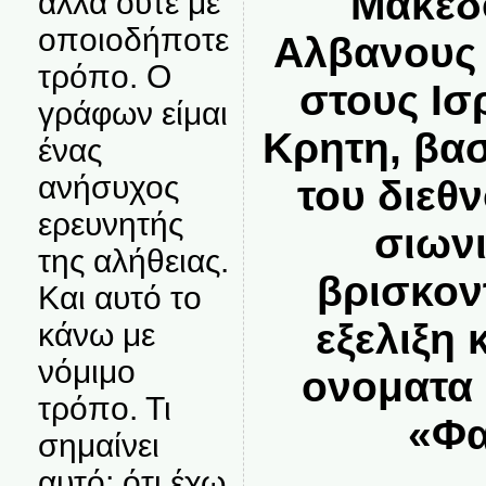
Μακεδ
αλλά ούτε με
οποιοδήποτε
Αλβανους 
τρόπο. Ο
στους Ισ
γράφων είμαι
Κρητη, βα
ένας
ανήσυχος
του διεθ
ερευνητής
σιων
της αλήθειας.
βρισκον
Και αυτό το
εξελιξη 
κάνω με
νόμιμο
ονοματα 
τρόπο. Τι
«Φα
σημαίνει
αυτό; ότι έχω