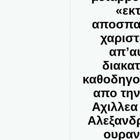
«εκ
αποσπα
χαριστ
απ’α
διακατ
καθοδηγο
απο την
Αχιλλεα
Αλεξανδρ
ουραν