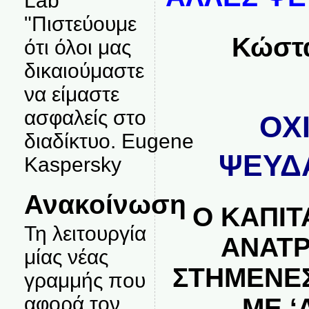
Lab
"Πιστεύουμε
Κώστ
ότι όλοι μας
δικαιούμαστε
να είμαστε
ασφαλείς στο
ΟΧ
διαδίκτυο. Eugene
ΨΕΥΔ
Kaspersky
Ανακοίνωση
Ο ΚΑΠΙΤ
Τη λειτουργία
ΑΝΑΤΡ
μίας νέας
ΣΤΗΜΕΝΕΣ
γραμμής που
αφορά τον
ΜΕ ‘