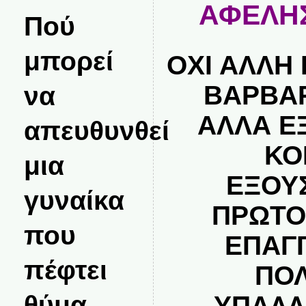
ΑΦΕΛΗΣ
Πού
μπορεί
ΟΧΙ ΑΛΛΗ 
να
ΒΑΡΒΑΡ
ΑΛΛΑ Ε
απευθυνθεί
ΚΟ
μια
ΕΞΟΥ
γυναίκα
ΠΡΩΤΟ
που
ΕΠΑΓ
πέφτει
ΠΟΛ
θύμα
ΥΠΑΛΛ