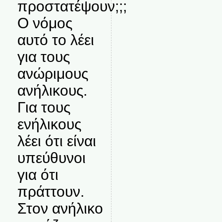
προστατέψουν;;;
Ο νόμος
αυτό το λέει
για τους
ανώριμους
ανήλικους.
Για τους
ενήλικους
λέει ότι είναι
υπεύθυνοι
για ότι
πράττουν.
Στον ανήλικο