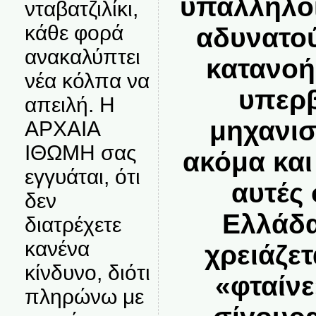
υπάλληλοι 
νταβατζιλίκι,
κάθε φορά
αδυνατού
ανακαλύπτει
κατανοή
νέα κόλπα να
υπερβ
απειλή. Η
μηχανισ
ΑΡΧΑΙΑ
ΙΘΩΜΗ σας
ακόμα και
εγγυάται, ότι
αυτές 
δεν
Ελλάδα
διατρέχετε
κανένα
χρειάζετ
κίνδυνο, διότι
«φταίνε
πληρώνω με