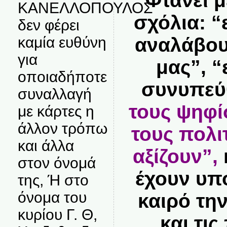
Φτάνει μ
ΚΑΝΕΛΛΟΠΟΥΛΟΣ
σχόλια: “
δεν φέρει
καμία ευθύνη
αναλάβου
για
μας”, “
οποιαδήποτε
συνυπεύ
συναλλαγή
τους ψηφί
με κάρτες η
άλλον τρόπω
τους πολι
και άλλα
αξίζουν”,
στον όνομά
έχουν υπ
της, Ή στο
όνομα του
καιρό τη
κυρίου Γ. Θ,
και τι