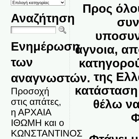
ΚΑΤΗΓΟΡΙΕΣ
Προς όλο
ΘΕΜΑΤΩΝ
Αναζήτηση
συν
υποσυν
Ενημέρωση
άγνοια, α
των
κατηγορού
της Ελλ
αναγνωστών.
κατάσταση
Προσοχή
στις απάτες,
θέλω να
η ΑΡΧΑΙΑ
Φ
ΙΘΩΜΗ και ο
ΚΩΝΣΤΑΝΤΙΝΟΣ