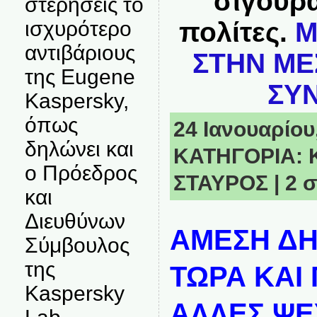
σίγουρα
στερήσεις το
πολίτες.
Μ
ισχυρότερο
αντιβάριους
ΣΤΗΝ ΜΕΣ
της Eugene
ΣΥΝ
Kaspersky,
όπως
24 Ιανουαρίου,
δηλώνει και
ΚΑΤΗΓΟΡΙΑ:
ο Πρόεδρος
ΣΤΑΥΡΟΣ
|
2 
και
Διευθύνων
ΑΜΕΣΗ Δ
Σύμβουλος
της
ΤΩΡΑ ΚΑΙ 
Kaspersky
ΑΛΛΕΣ ΨΕ