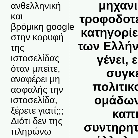
μηχανι
ανθελληνική
και
τροφοδοτε
βρόμικη google
κατηγορίε
στην κορυφή
των Ελλήν
της
γένει, 
ιστοσελίδας
όταν μπείτε,
συγκ
αναφέρει μη
πολιτικ
ασφαλής την
ομάδων
ιστοσελίδα,
ξέρετε γιατί;;;
καπι
Διότι δεν της
συντηρητ
πληρώνω