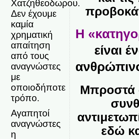
Χατζηθεοδωρου.
προβοκάτ
Δεν έχουμε
καμία
Η «κατηγο
χρηματική
απαίτηση
είναι 
από τους
ανθρώπινο
αναγνώστες
με
οποιοδήποτε
Μπροστά σ
τρόπο.
συνθ
Αγαπητοί
αντιμετωπ
αναγνώστες
εδώ κα
η