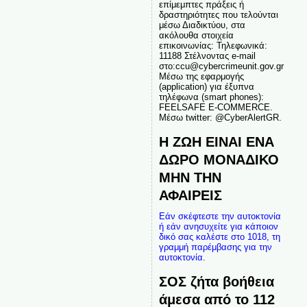
επίμεμπτες πράξεις ή
δραστηριότητες που τελούνται
μέσω Διαδικτύου, στα
ακόλουθα στοιχεία
επικοινωνίας: Τηλεφωνικά:
11188 Στέλνοντας e-mail
στο:ccu@cybercrimeunit.gov.gr
Μέσω της εφαρμογής
(application) για έξυπνα
τηλέφωνα (smart phones):
FEELSAFE E-COMMERCE.
Μέσω twitter: @CyberAlertGR.
Η ΖΩΗ ΕΙΝΑΙ ΕΝΑ
ΔΩΡΟ ΜΟΝΑΔΙΚΟ
ΜΗΝ ΤΗΝ
ΑΦΑΙΡΕΙΣ
Εάν σκέφτεστε την αυτοκτονία
ή εάν ανησυχείτε για κάποιον
δικό σας καλέστε στο 1018, τη
γραμμή παρέμβασης για την
αυτοκτονία.
ΣΟΣ ζήτα βοήθεια
άμεσα από το 112