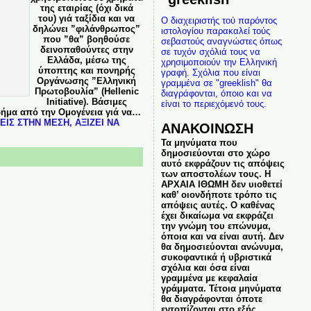
της εταιρίας (όχι δικά
του) γιά ταξίδια και να
Ο διαχειριστής τού παρόντος
δηλώνει ”φιλάνθρωπος”
ιστολογίου παρακαλεί τούς
που ”θα” βοηθούσε
σεβαστούς αναγνώστες όπως
δεινοπαθούντες στην
σε τυχόν σχόλιά τους να
Ελλάδα, μέσω της
χρησιμοποιούν την Ελληνική
ύποπτης και πονηρής
γραφή. Σχόλια που είναι
Oργάνωσης ”Ελληνική
γραμμένα σε "greeklish" θα
Πρωτοβουλία” (Hellenic
διαγράφονται, όποιο και να
Initiative). Βάσιμες
είναι το περιεχόμενό τους.
ήμα από την Ομογένεια γιά να…
ΙΣ ΣΤΗΝ ΜΕΣΗ, ΑΞΙΖΕΙ ΝΑ
ΑΝΑΚΟΙΝΩΣΗ
Τα μηνύματα που
δημοσιεύονται στο χώρο
αυτό εκφράζουν τις απόψεις
των αποστολέων τους. Η
ΑΡΧΑΙΑ ΙΘΩΜΗ δεν υιοθετεί
καθ’ οιονδήποτε τρόπο τις
απόψεις αυτές. Ο καθένας
έχει δικαίωμα να εκφράζει
την γνώμη του επώνυμα,
όποια και να είναι αυτή. Δεν
θα δημοσιεύονται ανώνυμα,
συκοφαντικά ή υβριστικά
σχόλια και όσα είναι
γραμμένα με κεφαλαία
γράμματα. Τέτοια μηνύματα
θα διαγράφονται όποτε
εντοπίζονται στο εξής.