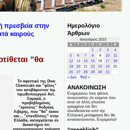
ή πρεσβεία στην
Ημερολόγιο
Άρθρων
ατά καιρούς
Ιανουάριος 2015
Δ
Τ
Τ
Π
Π
Σ
Κ
1
2
3
4
5
6
7
8
9
10
11
τίθεται ”θα
12
13
14
15
16
17
18
19
20
21
22
23
24
25
26
27
28
29
30
31
« Δεκ
Φεβ »
Το αφεντικό της Dow
Chemicals και ”φίλος”
ΑΝΑΚΟΙΝΩΣΗ
του ασοβάρευτου πρ.
Ενημερώνω τους φίλους
πρωθυπουργού Αντ.
αναγνώστες ότι κείμενα που
Σαμαρά, o
είναι σε άλλη γλώσσα
προβεβλημένος
γραμμένα και δεν
”κροίσος” Ανδρέας
συνοδεύονται από την
Λιβέρης, που ”θα” έκανε
Ελληνική μετάφραση δεν θα
και… ”επενδύσεις” στην
ανακοινώνονται, Ευχαριστώ!
Ελλάδα, καταγγέλεται σε
Δικαστήριο ότι
“greeklish”
χρησιμοποιούσε χρήματα