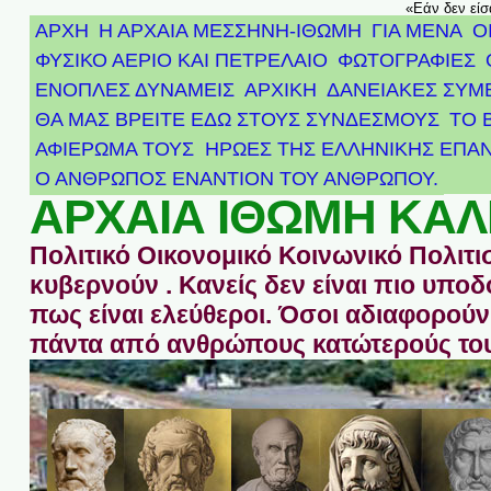
«Εάν δεν είσ
ΑΡΧΗ
Η ΑΡΧΑΙΑ ΜΕΣΣΗΝΗ-ΙΘΩΜΗ
ΓΙΑ ΜΕΝΑ
Ο
ΦΥΣΙΚΟ ΑΕΡΙΟ ΚΑΙ ΠΕΤΡΕΛΑΙΟ
ΦΩΤΟΓΡΑΦΙΕΣ
ΕΝΟΠΛΕΣ ΔΥΝΑΜΕΙΣ
ΑΡΧΙΚΉ
ΔΑΝΕΙΑΚΕΣ ΣΥΜ
ΘΑ ΜΑΣ ΒΡΕΙΤΕ ΕΔΩ ΣΤΟΥΣ ΣΥΝΔΕΣΜΟΥΣ
ΤΟ 
ΑΦΙΈΡΩΜΑ ΤΟΥΣ ΉΡΩΕΣ ΤΗΣ ΕΛΛΗΝΙΚΉΣ ΕΠΑΝ
Ο ΑΝΘΡΩΠΟΣ ΕΝΑΝΤΙΟΝ ΤΟΥ ΑΝΘΡΩΠΟΥ.
ΑΡΧΑΙΑ ΙΘΩΜΗ ΚΑΛ
Πολιτικό Οικονομικό Κοινωνικό Πολιτι
κυβερνούν . Κανείς δεν είναι πιο υπ
πως είναι ελεύθεροι. Όσοι αδιαφορούν 
πάντα από ανθρώπους κατώτερούς του