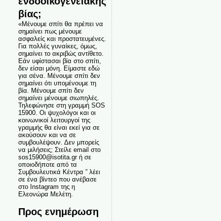
ενδοοικογενειακής
βίας;
«Μένουμε σπίτι θα πρέπει να
σημαίνει πως μένουμε
ασφαλείς και προστατευμένες.
Για πολλές γυναίκες, όμως,
σημαίνει το ακριβώς αντίθετο.
Εάν υφίστασαι βία στο σπίτι,
δεν είσαι μόνη. Είμαστε εδώ
για σένα. Μένουμε σπίτι δεν
σημαίνει ότι υπομένουμε τη
βία. Μένουμε σπίτι δεν
σημαίνει μένουμε σιωπηλές.
Τηλεφώνησε στη γραμμή SOS
15900. Οι ψυχολόγοι και οι
κοινωνικοί λειτουργοί της
γραμμής θα είναι εκεί για σε
ακούσουν και να σε
συμβουλέψουν. Δεν μπορείς
να μιλήσεις; Στείλε email στο
sos15900@isotita.gr ή σε
οποιοδήποτε από τα
Συμβουλευτικά Κέντρα ” λέει
σε ένα βίντεο που ανέβασε
στο Instagram της η
Ελεονώρα Μελέτη.
Προς ενημέρωση