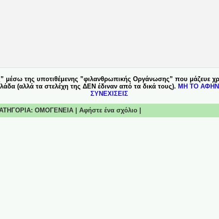
ς” μέσω της υποτιθέμενης ”φιλανθρωπικής Οργάνωσης” που μάζευε χρ
άδα (αλλά τα στελέχη της ΔΕΝ έδιναν από τα δικά τους).
ΜΗ ΤΟ ΑΦΗΝΕ
ΣΥΝΕΧΙΣΕΙΣ
 ΚΑΤΗΓΟΡΙΑ:
ΟΜΟΓΕΝΕΙΑ
|
Αφήστε ένα σχόλιο
|