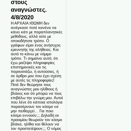
στους
αναγνώστες.
4/8/2020
Η ΑΡΧΑΙΑ ΙΘΩΜΗ δεν
ανάγκασε ποτέ κανένα να
κάνει κάτι με παραπλανητικές
μεθόδους, αλλά ούτε με
οποιοδήποτε τρόπο. Ο
γράφων είμαι ένας ανήσυχος
ερευνητής της αλήθειας. Και
αυτό το κάνω με νόμιμο
τρόπο. Τι σημαίνει αυτό; ότι
έχω μαζέψει πληροφορίες
επιστημονικές και τις
παρουσιάζω, ή αυτούσιες, ή
σε άρθρο μου που έχει σχέση
με αυτές τις πληροφορίες!
Ποτέ δεν θεώρησα τους
αναγνώστες μου ηλίθιους ή
βλάκες και ότι μπορώ να τους
επιβάλω την γνώμη μου. Αυτοί
που λένε ότι κάποια ιστολόγια
παρασέρνουν τον κόσμο να
μην πειθαρχεί… Για ποιο
κόσμο εννοούν;;; Δηλαδή εκ
προοιμίου θεωρούν τον κόσμο
βλάκα, ηλίθιο και θέλουν να
τον προστατέψουν;;; Ο νόμος