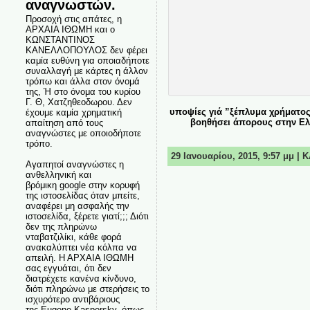
αναγνωστών.
Προσοχή στις απάτες, η
ΑΡΧΑΙΑ ΙΘΩΜΗ και ο
ΚΩΝΣΤΑΝΤΙΝΟΣ
ΚΑΝΕΛΛΟΠΟΥΛΟΣ δεν φέρει
καμία ευθύνη για οποιαδήποτε
συναλλαγή με κάρτες η άλλον
τρόπω και άλλα στον όνομά
της, Ή στο όνομα του κυρίου
Γ. Θ, Χατζηθεοδωρου. Δεν
υποψίες γιά ”ξέπλυμα χρήματο
έχουμε καμία χρηματική
βοηθήσει άπορους στην Ελλ
απαίτηση από τους
αναγνώστες με οποιοδήποτε
τρόπο.
29 Ιανουαρίου, 2015, 9:57 μμ |
Αγαπητοί αναγνώστες η
ανθελληνική και
βρόμικη google στην κορυφή
της ιστοσελίδας όταν μπείτε,
αναφέρει μη ασφαλής την
ιστοσελίδα, ξέρετε γιατί;;; Διότι
δεν της πληρώνω
νταβατζιλίκι, κάθε φορά
ανακαλύπτει νέα κόλπα να
απειλή. Η ΑΡΧΑΙΑ ΙΘΩΜΗ
σας εγγυάται, ότι δεν
διατρέχετε κανένα κίνδυνο,
διότι πληρώνω με στερήσεις το
ισχυρότερο αντιβάριους
της Eugene Kaspersky, όπως