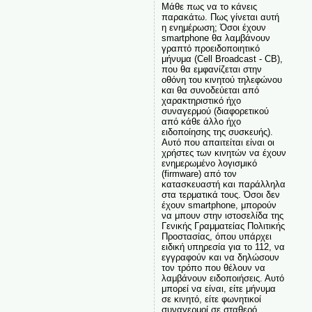
Μάθε πως να το κάνεις
παρακάτω. Πως γίνεται αυτή
η ενημέρωση; Όσοι έχουν
smartphone θα λαμβάνουν
γραπτό προειδοποιητικό
μήνυμα (Cell Broadcast - CB),
που θα εμφανίζεται στην
οθόνη του κινητού τηλεφώνου
και θα συνοδεύεται από
χαρακτηριστικό ήχο
συναγερμού (διαφορετικού
από κάθε άλλο ήχο
ειδοποίησης της συσκευής).
Αυτό που απαιτείται είναι οι
χρήστες των κινητών να έχουν
ενημερωμένο λογισμικό
(firmware) από τον
κατασκευαστή και παράλληλα
στα τερματικά τους. Όσοι δεν
έχουν smartphone, μπορούν
να μπουν στην ιστοσελίδα της
Γενικής Γραμματείας Πολιτικής
Προστασίας, όπου υπάρχει
ειδική υπηρεσία για το 112, να
εγγραφούν και να δηλώσουν
τον τρόπο που θέλουν να
λαμβάνουν ειδοποιήσεις. Αυτό
μπορεί να είναι, είτε μήνυμα
σε κινητό, είτε φωνητικοί
συναγερμοί σε σταθερό