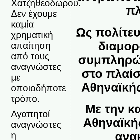
Χατζηθεοδωρου.
πλ
Δεν έχουμε
καμία
Ως πολίτευ
χρηματική
διαμορ
απαίτηση
από τους
συμπληρών
αναγνώστες
στο πλαίσ
με
Αθηναϊκή
οποιοδήποτε
τρόπο.
Με την κ
Αγαπητοί
Αθηναϊκή
αναγνώστες
ανα
η