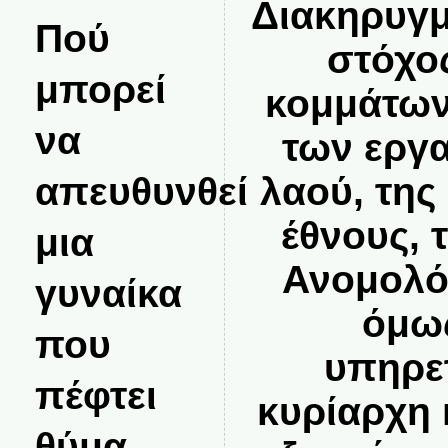
Διακηρυγμ
Πού
στόχο
μπορεί
κομμάτων 
να
των εργ
απευθυνθεί
λαού, της
έθνους, 
μια
Ανομολό
γυναίκα
όμως
που
υπηρε
πέφτει
κυρίαρχη 
θύμα