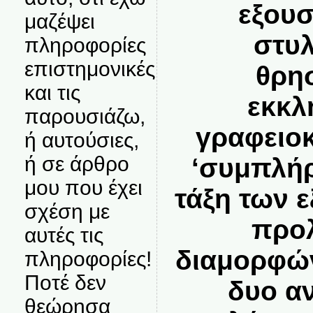
εξουσ
μαζέψει
στυλ
πληροφορίες
επιστημονικές
θρη
και τις
εκκλ
παρουσιάζω,
γραφειοκ
ή αυτούσιες,
ή σε άρθρο
‘συμπλήρ
μου που έχει
τάξη των 
σχέση με
προλ
αυτές τις
διαμορφών
πληροφορίες!
Ποτέ δεν
δυο αν
θεώρησα