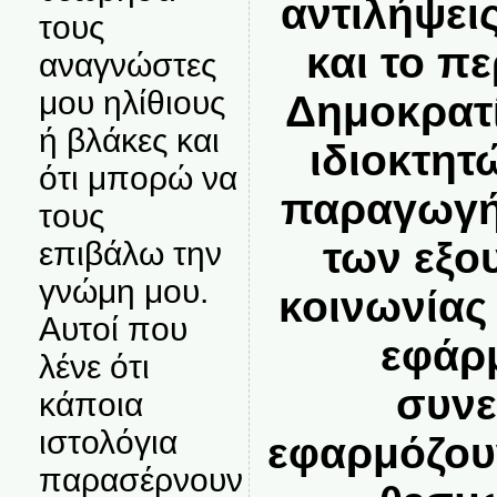
αντιλήψεις
τους
και το π
αναγνώστες
μου ηλίθιους
Δημοκρατί
ή βλάκες και
ιδιοκτητ
ότι μπορώ να
παραγωγή
τους
των εξο
επιβάλω την
γνώμη μου.
κοινωνίας
Αυτοί που
εφάρμ
λένε ότι
συνε
κάποια
ιστολόγια
εφαρμόζουν
παρασέρνουν