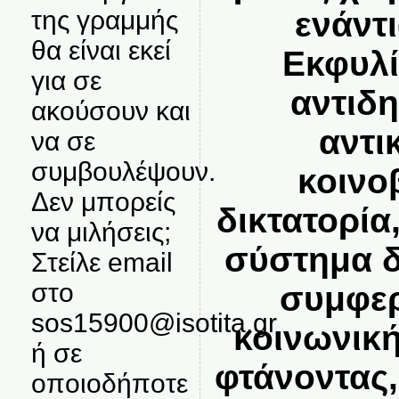
ενάντι
της γραμμής
θα είναι εκεί
Εκφυλί
για σε
αντιδ
ακούσουν και
αντι
να σε
συμβουλέψουν.
κοινο
Δεν μπορείς
δικτατορία
να μιλήσεις;
σύστημα δ
Στείλε email
στο
συμφερ
sos15900@isotita.gr
κοινωνική
ή σε
φτάνοντας,
οποιοδήποτε