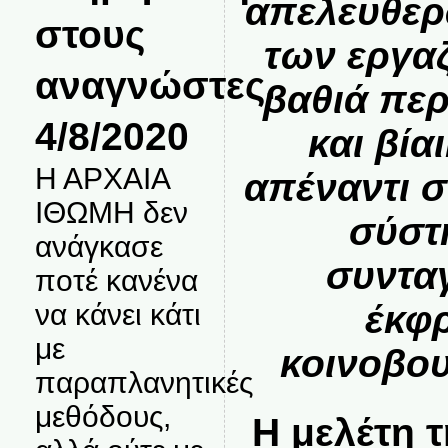
απελευθερώ
στους
των εργα
αναγνώστες.
βαθιά πε
4/8/2020
και βία
Η ΑΡΧΑΙΑ
απέναντι 
ΙΘΩΜΗ δεν
σύστ
ανάγκασε
συντα
ποτέ κανένα
έκφ
να κάνει κάτι
με
κοινοβο
παραπλανητικές
μεθόδους,
Η μελέτη τ