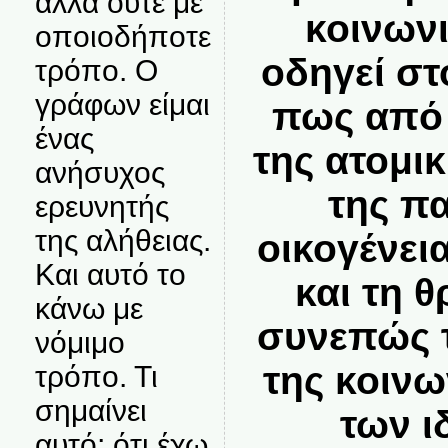
αλλά ούτε με
κοινωνι
οποιοδήποτε
οδηγεί σ
τρόπο. Ο
γράφων είμαι
πως από 
ένας
της ατομικ
ανήσυχος
της π
ερευνητής
της αλήθειας.
οικογένει
Και αυτό το
και τη θ
κάνω με
συνεπώς 
νόμιμο
της κοινω
τρόπο. Τι
σημαίνει
των ι
αυτό; ότι έχω