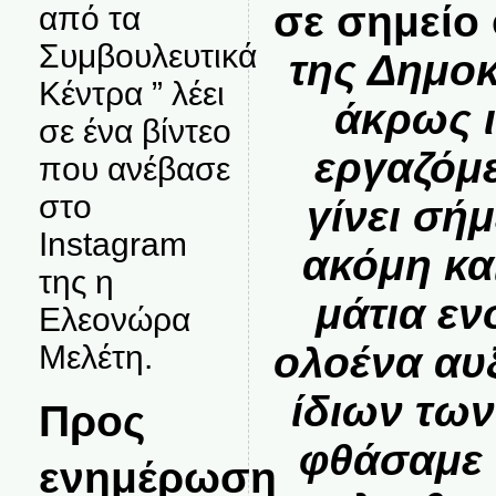
σε σημείο
από τα
Συμβουλευτικά
της Δημοκ
Κέντρα ” λέει
άκρως ι
σε ένα βίντεο
εργαζόμε
που ανέβασε
στο
γίνει σή
Instagram
ακόμη κα
της η
μάτια εν
Ελεονώρα
ολοένα αυ
Μελέτη.
ίδιων τω
Προς
φθάσαμε 
ενημέρωση