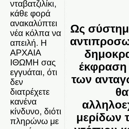
νταβατζιλίκι,
κάθε φορά
ανακαλύπτει
Ως σύστημ
νέα κόλπα να
αντιπροσω
απειλή. Η
δημοκρα
ΑΡΧΑΙΑ
ΙΘΩΜΗ σας
έκφραση
εγγυάται, ότι
των ανταγ
δεν
θα
διατρέχετε
κανένα
αλληλοε
κίνδυνο, διότι
μερίδων 
πληρώνω με