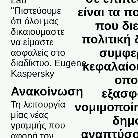
Lab
είναι τα π
"Πιστεύουμε
ότι όλοι μας
που δι
δικαιούμαστε
πολιτική 
να είμαστε
συμφε
ασφαλείς στο
διαδίκτυο. Eugene
κεφαλαίο
Kaspersky
οπο
Ανακοίνωση
εξασφ
Τη λειτουργία
νομιμοποί
μίας νέας
δημ
γραμμής που
αναπτύσσ
αφορά τον