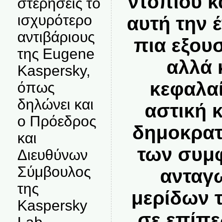
ντόπιου κα
στερήσεις το
ισχυρότερο
αυτή την έ
αντιβάριους
πια εξου
της Eugene
αλλά 
Kaspersky,
κεφαλαί
όπως
δηλώνει και
αστική 
ο Πρόεδρος
δημοκρατ
και
των συμ
Διευθύνων
Σύμβουλος
ανταγ
της
μερίδων 
Kaspersky
σε επίπε