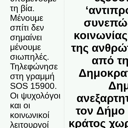
τη βία.
‘αντιπρ
Μένουμε
συνεπώς
σπίτι δεν
κοινωνίας
σημαίνει
της ανθρώ
μένουμε
σιωπηλές.
από τη
Τηλεφώνησε
Δημοκρατ
στη γραμμή
Δημ
SOS 15900.
Οι ψυχολόγοι
ανεξαρτη
και οι
τον Δήμο 
κοινωνικοί
κράτος χωρ
λειτουργοί