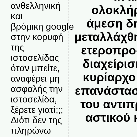
ανθελληνική
ολοκλή
και
άμεση δ
βρόμικη google
μεταλλάχθ
στην κορυφή
της
ετεροπρο
ιστοσελίδας
διαχείρισ
όταν μπείτε,
κυρίαρχο
αναφέρει μη
ασφαλής την
επανάστασ
ιστοσελίδα,
του αντι
ξέρετε γιατί;;;
αστικού 
Διότι δεν της
πληρώνω