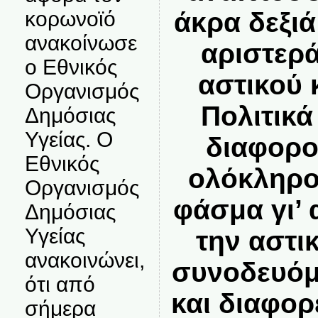
άκρα δεξιά
κορωνοϊό
ανακοίνωσε
αριστερ
ο Εθνικός
αστικού 
Οργανισμός
Πολιτικ
Δημόσιας
Υγείας. Ο
διαφορο
Εθνικός
ολόκληρο
Οργανισμός
φάσμα γι’
Δημόσιας
Υγείας
την αστι
ανακοινώνει,
συνοδευόμ
ότι από
και διαφορ
σήμερα