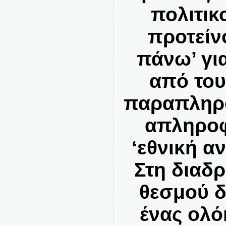
πολιτικ
προτείν
πάνω’ γι
από του
παραπληρ
απληροφ
‘εθνική α
Στη διαδ
θεσμού 
ένας ολό