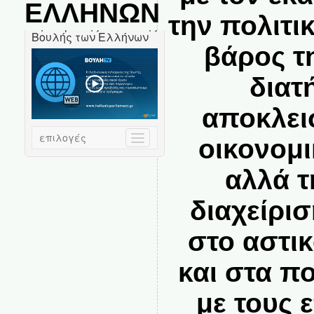
ΕΛΛΗΝΩΝ
την πολιτι
βάρος τ
διατ
αποκλει
οικονομι
αλλά τ
διαχείρι
στο αστι
και στα π
με τους 