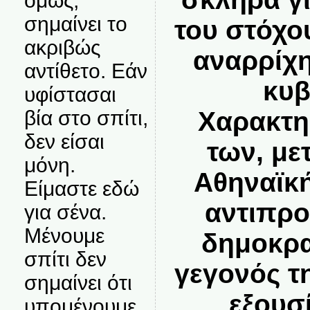
όμως,
σημαίνει το
του στόχου
ακριβώς
αναρρίχη
αντίθετο. Εάν
κυβ
υφίστασαι
Χαρακτη
βία στο σπίτι,
δεν είσαι
των, με
μόνη.
Αθηναϊκ
Είμαστε εδώ
αντιπρ
για σένα.
Μένουμε
δημοκρα
σπίτι δεν
γεγονός τ
σημαίνει ότι
εξουσ
υπομένουμε