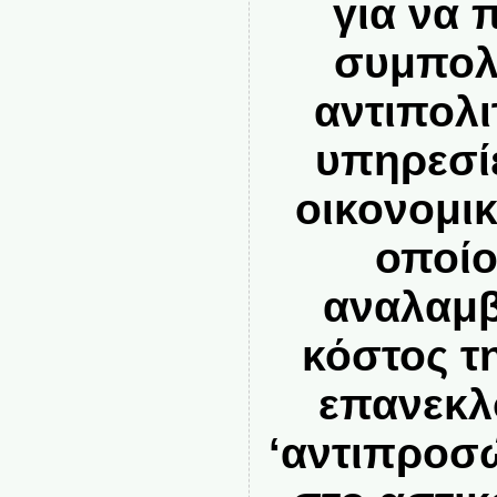
για να 
συμπολι
αντιπολι
υπηρεσί
οικονομικ
οποίο
αναλαμβ
κόστος τ
επανεκλ
‘αντιπροσ