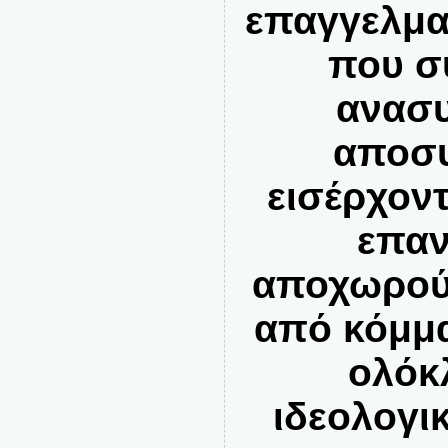
επαγγελμα
που σ
ανασυ
αποσυ
εισέρχοντ
επαν
αποχωρού
από κόμμα
ολόκ
ιδεολογι