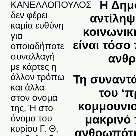
Η Δημ
ΚΑΝΕΛΛΟΠΟΥΛΟΣ
δεν φέρει
αντίληψ
καμία ευθύνη
κοινωνικ
για
είναι τόσο
οποιαδήποτε
συναλλαγή
ανθρ
με κάρτες η
άλλον τρόπω
Τη συναντ
και άλλα
του ‘
στον όνομά
κομμουνισ
της, Ή στο
μακρινό
όνομα του
κυρίου Γ. Θ,
ανθρωπότη