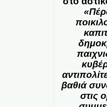
στο αστικ
«Πέρ
ποικιλ
καπι
δημοκ
παιχνι
κυβέρ
αντιπολίτ
βαθιά συν
στις 
συμμε