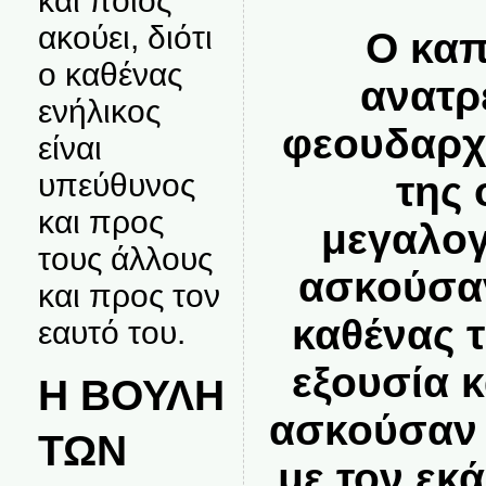
και ποιος
ακούει, διότι
Ο καπ
ο καθένας
ανατρ
ενήλικος
φεουδαρχ
είναι
υπεύθυνος
της 
και προς
μεγαλογ
τους άλλους
ασκούσαν
και προς τον
καθένας 
εαυτό του.
εξουσία 
Η ΒΟΥΛΗ
ασκούσαν 
ΤΩΝ
με τον εκ