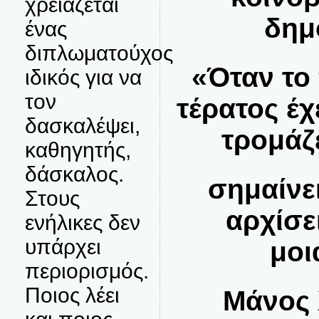
χρειάζεται
δημ
ένας
διπλωματούχος
«Όταν το
ιδικός για να
τον
τέρατος έχ
δασκαλέψει,
τρομάζε
καθηγητής,
δάσκαλος.
σημαίνε
Στους
αρχίσε
ενήλικες δεν
υπάρχει
μοι
περιορισμός.
Ποιος λέει
Μάνος 