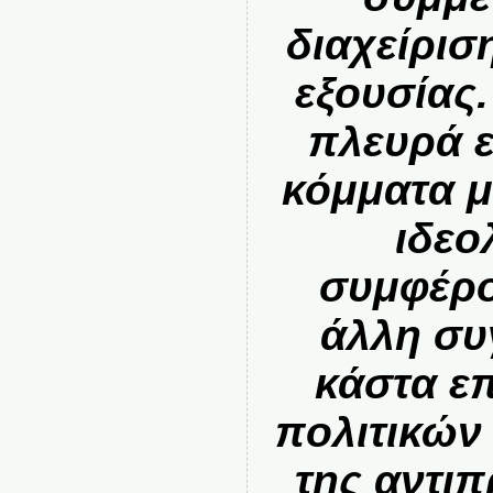
διαχείρισ
εξουσίας.
πλευρά ε
κόμματα μ
ιδεο
συμφέρο
άλλη συ
κάστα ε
πολιτικών
της αντι