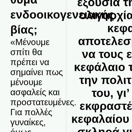
εξουσία τ
ενδοοικογενειακής
ολιγαρχί
κεφ
βίας;
αποτελεσ
«Μένουμε
σπίτι θα
να τους 
πρέπει να
κεφάλαιο 
σημαίνει πως
την πολιτ
μένουμε
του, γι
ασφαλείς και
προστατευμένες.
εκφραστέ
Για πολλές
κεφαλαίου
γυναίκες,
σκληρά γι