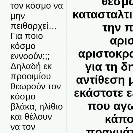
θεσμώ
τον κόσμο να
κατασταλτ
μην
πειθαρχεί…
την 
Για ποιο
αρι
κόσμο
αριστοκρ
εννοούν;;;
για τη δ
Δηλαδή εκ
προοιμίου
αντίθεση 
θεωρούν τον
εκάστοτε 
κόσμο
που αγω
βλάκα, ηλίθιο
και θέλουν
κάπο
να τον
πραγμάτ