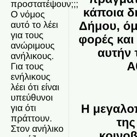
προστατέψουν;;;
κάποια δ
Ο νόμος
Δήμου, όμ
αυτό το λέει
για τους
φορές και
ανώριμους
αυτήν 
ανήλικους.
Α
Για τους
ενήλικους
λέει ότι είναι
υπεύθυνοι
Η μεγαλο
για ότι
πράττουν.
της
Στον ανήλικο
κοινο