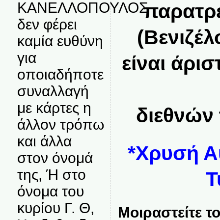
ΚΑΝΕΛΛΟΠΟΥΛΟΣ
παρατρε
δεν φέρει
(Βενιζέλ
καμία ευθύνη
για
είναι άρισ
οποιαδήποτε
συναλλαγή
με κάρτες η
διεθνών
άλλον τρόπω
και άλλα
*Χρυσή Α
στον όνομά
της, Ή στο
Τ
όνομα του
κυρίου Γ. Θ,
Μοιραστείτε το