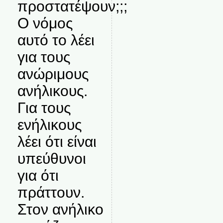
προστατέψουν;;;
Ο νόμος
αυτό το λέει
για τους
ανώριμους
ανήλικους.
Για τους
ενήλικους
λέει ότι είναι
υπεύθυνοι
για ότι
πράττουν.
Στον ανήλικο