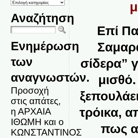
ΚΑΤΗΓΟΡΙΕΣ
μ
ΘΕΜΑΤΩΝ
Αναζήτηση
Επί Π
Ενημέρωση
Σαμαρ
των
σίδερα” γ
αναγνωστών.
μισθό.
Προσοχή
ξεπουλάει
στις απάτες,
τρόικα, α
η ΑΡΧΑΙΑ
ΙΘΩΜΗ και ο
πως α
ΚΩΝΣΤΑΝΤΙΝΟΣ