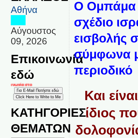
Ο Ομπάμα 
Αθήνα
σχέδιο ισρ
Αύγουστος
εισβολής σ
09, 2026
σύμφωνα μ
Επικοινωνία
περιοδικό
εδώ
ικοινωνία στο
Και είνα
ίδιος πο
ΚΑΤΗΓΟΡΙΕΣ
ΘΕΜΑΤΩΝ
δολοφονία