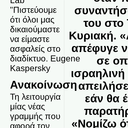
Lab
συναντήσ
"Πιστεύουμε
ότι όλοι μας
του στο 
δικαιούμαστε
Κυριακή. 
να είμαστε
απέφυγε ν
ασφαλείς στο
διαδίκτυο. Eugene
σε οπ
Kaspersky
ισραηλινή 
Ανακοίνωση
απειλήσε
Τη λειτουργία
εάν θα 
μίας νέας
παρατήρ
γραμμής που
«Νομίζω ότ
αφορά τον