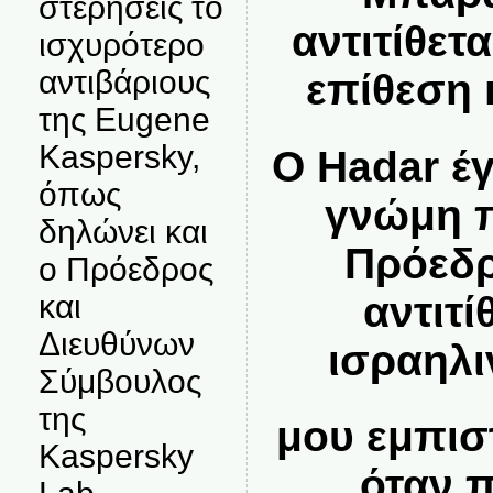
στερήσεις το
αντιτίθετ
ισχυρότερο
αντιβάριους
επίθεση 
της Eugene
Kaspersky,
Ο Hadar έ
όπως
γνώμη π
δηλώνει και
Πρόεδ
ο Πρόεδρος
αντιτί
και
Διευθύνων
ισραηλι
Σύμβουλος
της
μου εμπισ
Kaspersky
όταν 