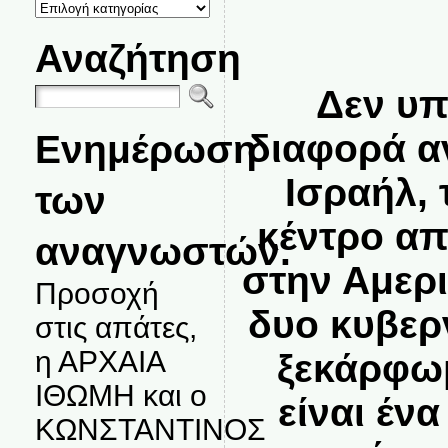
ΚΑΤΗΓΟΡΙΕΣ
ΘΕΜΑΤΩΝ
Αναζήτηση
Δεν υπ
Ενημέρωση
διαφορά α
Ισραήλ, 
των
κέντρο απ
αναγνωστών.
στην Αμερι
Προσοχή
δυο κυβερν
στις απάτες,
η ΑΡΧΑΙΑ
ξεκάρφωμ
ΙΘΩΜΗ και ο
είναι έν
ΚΩΝΣΤΑΝΤΙΝΟΣ