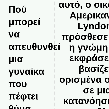
αυτό, ο οι
Πού
Αμερικα
μπορεί
Lyndo
να
πρόσθεσε: 
απευθυνθεί
η γνώμη
εκφράσε
μια
βασίζε
γυναίκα
ορισμένα σ
που
σε μι
πέφτει
κατανόησ
θύμα