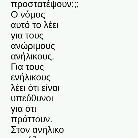
προστατέψουν;;;
Ο νόμος
αυτό το λέει
για τους
ανώριμους
ανήλικους.
Για τους
ενήλικους
λέει ότι είναι
υπεύθυνοι
για ότι
πράττουν.
Στον ανήλικο