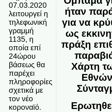
Ομπάμα γι
07.03.2020
ήταν παρά
λειτουργεί η
για να κρύ
τηλεφωνική
γραμμή
ως εκκινη
1135, η
πράξη επι
οποία επί
παραβιά
24ώρου
βάσεως θα
Χάρτη τ
παρέχει
Εθνών
πληροφορίες
Σύνταγ
σχετικά με
τον νέο
Ερωτηθεί
κοροναϊό.