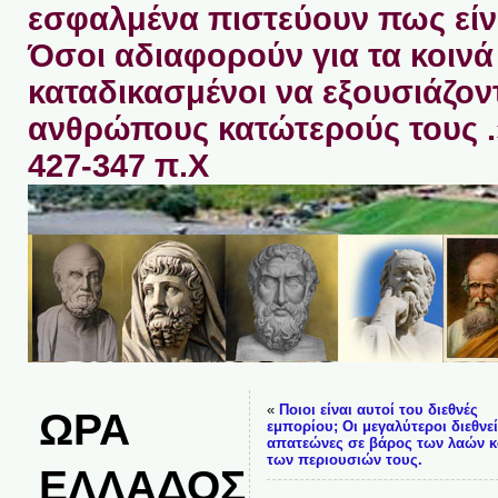
εσφαλμένα πιστεύουν πως είνα
Όσοι αδιαφορούν για τα κοινά 
καταδικασμένοι να εξουσιάζον
ανθρώπους κατώτερούς τους 
427-347 π.Χ
«
Ποιοι είναι αυτοί του διεθνές
ΩΡΑ
εμπορίου; Οι μεγαλύτεροι διεθνε
απατεώνες σε βάρος των λαών κ
των περιουσιών τους.
ΕΛΛΑΔΟΣ