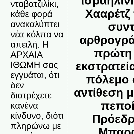
ισραηλιν
νταβατζιλίκι,
Χααρέτζ 
κάθε φορά
ανακαλύπτει
συντ
νέα κόλπα να
αρθρογρά
απειλή. Η
πρώτη 
ΑΡΧΑΙΑ
ΙΘΩΜΗ σας
εκστρατεί
εγγυάται, ότι
πόλεμο 
δεν
αντίθεση 
διατρέχετε
πεποί
κανένα
κίνδυνο, διότι
Πρόεδρ
πληρώνω με
Μπαρ