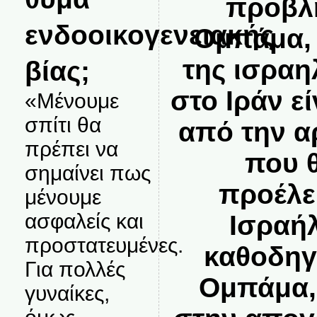
προβλ
ενδοοικογενειακής
Ομπάμα, 
της ισραη
βίας;
στο Ιράν ε
«Μένουμε
σπίτι θα
από την αρ
πρέπει να
που θ
σημαίνει πως
προέλε
μένουμε
ασφαλείς και
Ισραή
προστατευμένες.
καθοδηγ
Για πολλές
Ομπάμα, 
γυναίκες,