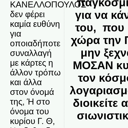
παγκόσμι
ΚΑΝΕΛΛΟΠΟΥΛΟΣ
για να κά
δεν φέρει
καμία ευθύνη
του, που
για
χώρα την 
οποιαδήποτε
μην ξεχν
συναλλαγή
με κάρτες η
ΜΟΣΑΝ κυρ
άλλον τρόπω
τον κόσμο
και άλλα
λογαριασμ
στον όνομά
της, Ή στο
διοικείτε 
όνομα του
σιωνιστι
κυρίου Γ. Θ,