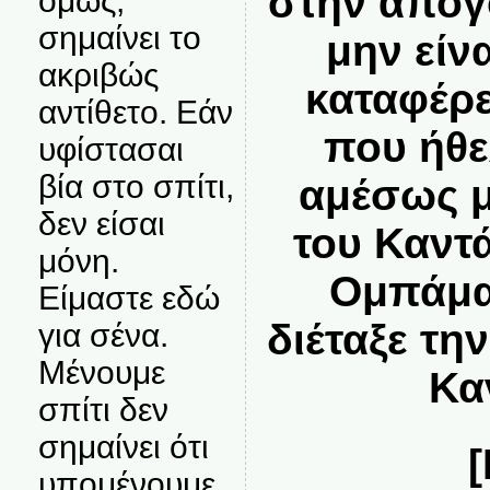
στην απογ
όμως,
σημαίνει το
μην είν
ακριβώς
καταφέρε
αντίθετο. Εάν
που ήθε
υφίστασαι
βία στο σπίτι,
αμέσως μ
δεν είσαι
του Καντά
μόνη.
Ομπάμα 
Είμαστε εδώ
διέταξε τη
για σένα.
Μένουμε
Κα
σπίτι δεν
σημαίνει ότι
υπομένουμε