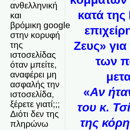
ανθελληνική
κατά της
και
βρόμικη google
επιχείρ
στην κορυφή
Ζευς» για
της
ιστοσελίδας
των 
όταν μπείτε,
αναφέρει μη
μετ
ασφαλής την
«
Αν ήταν
ιστοσελίδα,
ξέρετε γιατί;;;
του κ. Τ
Διότι δεν της
της κόρη
πληρώνω