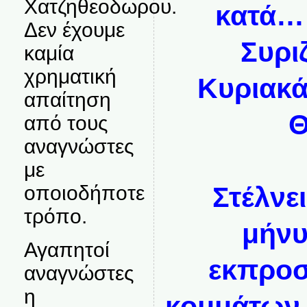
Χατζηθεοδωρου.
κατά… 
Δεν έχουμε
Συρι
καμία
χρηματική
Κυριακά
απαίτηση
Θ
από τους
αναγνώστες
με
οποιοδήποτε
Στέλνει
τρόπο.
μήνυ
Αγαπητοί
εκπρο
αναγνώστες
η
κομμάτων 