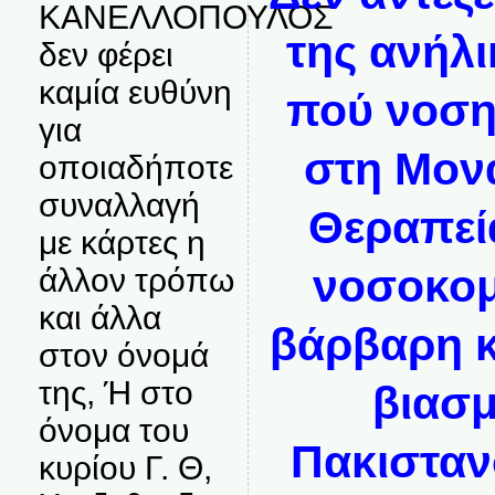
ΚΑΝΕΛΛΟΠΟΥΛΟΣ
της ανήλι
δεν φέρει
καμία ευθύνη
πού νοση
για
στη Μονά
οποιαδήποτε
συναλλαγή
Θεραπεία
με κάρτες η
νοσοκομ
άλλον τρόπω
και άλλα
βάρβαρη κ
στον όνομά
της, Ή στο
βιασμ
όνομα του
Πακισταν
κυρίου Γ. Θ,