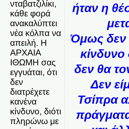
νταβατζιλίκι,
ήταν η θέ
κάθε φορά
μετ
ανακαλύπτει
νέα κόλπα να
Όμως δεν 
απειλή. Η
κίνδυνο 
ΑΡΧΑΙΑ
ΙΘΩΜΗ σας
δεν θα το
εγγυάται, ότι
δεν
Δεν εί
διατρέχετε
Τσίπρα α
κανένα
κίνδυνο, διότι
πράγματα
πληρώνω με