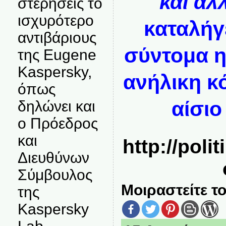
και ά
στερήσεις το
ισχυρότερο
καταλήγε
αντιβάριους
σύντομα η
της Eugene
Kaspersky,
ανήλικη κό
όπως
αίσιο
δηλώνει και
ο Πρόεδρος
και
http://poli
Διευθύνων
Σύμβουλος
Μοιραστείτε το
της
Kaspersky