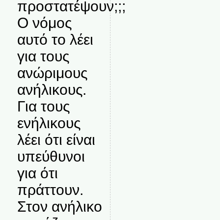
προστατέψουν;;;
Ο νόμος
αυτό το λέει
για τους
ανώριμους
ανήλικους.
Για τους
ενήλικους
λέει ότι είναι
υπεύθυνοι
για ότι
πράττουν.
Στον ανήλικο