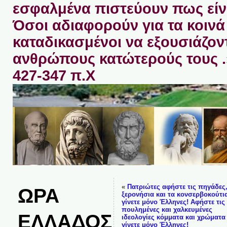
εσφαλμένα πιστεύουν πως είνα
Όσοι αδιαφορούν για τα κοινά 
καταδικασμένοι να εξουσιάζον
ανθρώπους κατώτερούς τους 
427-347 π.Χ
«
Πατριώτες αφήστε τις πηγάδες,
ΩΡΑ
ξερονήσια και τα κονσερβοκούτια
γίνετε μόνο Έλληνες! Αφήστε τις
πουλημένες και χαλκευμένες
ΕΛΛΑΔΟΣ
ιδεολογίες κόμματα και χρώματα 
γίνετε μόνο Έλληνες!