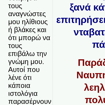
τους
ξανά κά
αναγνώστες
επιτηρήσε
μου ηλίθιους
ή βλάκες και
νταβατ
ότι μπορώ να
πά
τους
επιβάλω την
Παρά
γνώμη μου.
Αυτοί που
Ναυπη
λένε ότι
κάποια
λεηλ
ιστολόγια
πολ
παρασέρνουν