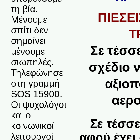
τη βία.
ΠΙΕΣΕ
Μένουμε
σπίτι δεν
Τ
σημαίνει
Σε τέσσ
μένουμε
σιωπηλές.
σχέδιο 
Τηλεφώνησε
αξιοπ
στη γραμμή
SOS 15900.
αερ
Οι ψυχολόγοι
και οι
Σε τέσσε
κοινωνικοί
αφού έχει
λειτουργοί