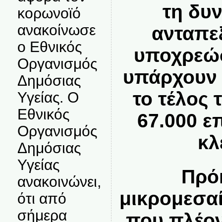
τη δυ
κορωνοϊό
ανακοίνωσε
ανταπε
ο Εθνικός
υποχρεώσ
Οργανισμός
υπάρχουν 
Δημόσιας
το τέλος 
Υγείας. Ο
Εθνικός
67.000 ε
Οργανισμός
κλ
Δημόσιας
Υγείας
Πρόκ
ανακοινώνει,
μικρομεσαί
ότι από
σήμερα
που πλέον