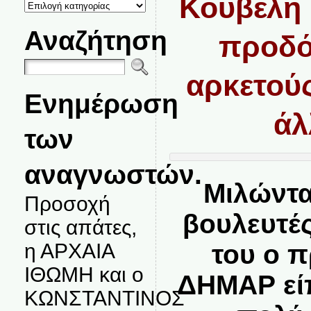
Κουβέλη 
ΚΑΤΗΓΟΡΙΕΣ
ΘΕΜΑΤΩΝ
Αναζήτηση
προδό
αρκετούς
Ενημέρωση
άλ
των
αναγνωστών.
Μιλώντα
Προσοχή
βουλευτέ
στις απάτες,
η ΑΡΧΑΙΑ
του ο 
ΙΘΩΜΗ και ο
ΔΗΜΑΡ είπ
ΚΩΝΣΤΑΝΤΙΝΟΣ