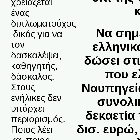
χρειάζεται
ένας
διπλωματούχος
Να σημε
ιδικός για να
τον
ελληνικ
δασκαλέψει,
δώσει στ
καθηγητής,
που ε
δάσκαλος.
Ναυπηγεί
Στους
ενήλικες δεν
συνολι
υπάρχει
δεκαετία
περιορισμός.
δισ. ευρώ
Ποιος λέει