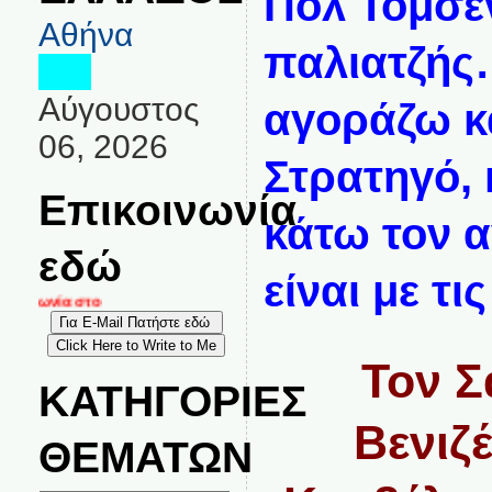
Πόλ Τόμσε
Αθήνα
παλιατζής
Αύγουστος
αγοράζω κ
06, 2026
Στρατηγό, 
Επικοινωνία
κάτω τον 
εδώ
είναι με τ
οινωνία στο
Τον Σ
ΚΑΤΗΓΟΡΙΕΣ
Βενιζ
ΘΕΜΑΤΩΝ