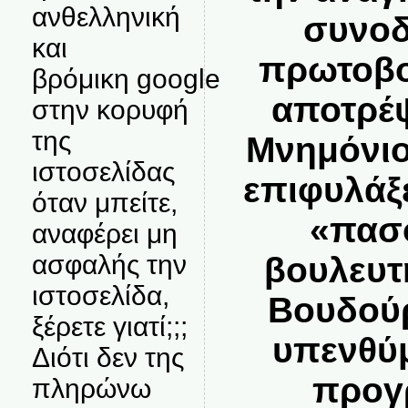
ανθελληνική
συνοδ
και
πρωτοβο
βρόμικη google
αποτρέψ
στην κορυφή
της
Μνημόνιο
ιστοσελίδας
επιφυλάξ
όταν μπείτε,
«πασ
αναφέρει μη
ασφαλής την
βουλευτ
ιστοσελίδα,
Βουδούρ
ξέρετε γιατί;;;
υπενθύμ
Διότι δεν της
προγ
πληρώνω