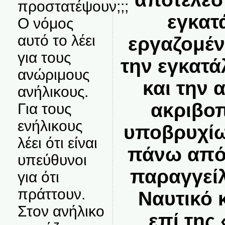
προστατέψουν;;;
εγκατ
Ο νόμος
αυτό το λέει
εργαζομέν
για τους
την εγκατά
ανώριμους
και την
ανήλικους.
ακριβο
Για τους
ενήλικους
υποβρυχίω
λέει ότι είναι
πάνω από 
υπεύθυνοι
παραγγείλ
για ότι
πράττουν.
Ναυτικό 
Στον ανήλικο
επί της