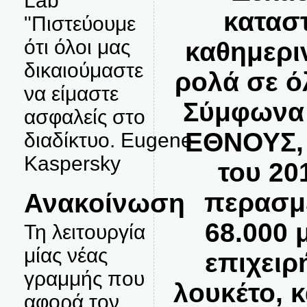
Lab
κατασ
"Πιστεύουμε
ότι όλοι μας
καθημερι
δικαιούμαστε
ρολά σε ό
να είμαστε
Σύμφωνα 
ασφαλείς στο
ΕΘΝΟΥΣ, 
διαδίκτυο. Eugene
Kaspersky
του 20
περασμέ
Ανακοίνωση
68.000 
Τη λειτουργία
μίας νέας
επιχειρ
γραμμής που
λουκέτο, 
αφορά τον