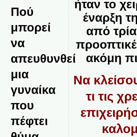
ήταν το χε
Πού
έναρξη τ
μπορεί
από τρία
να
προοπτικέ
ακόμη π
απευθυνθεί
μια
Να κλείσο
γυναίκα
τι τις χρ
που
επιχειρήσ
πέφτει
καλομ
θύμα