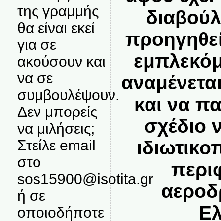
της γραμμής
διαβούλ
θα είναι εκεί
προηγηθεί
για σε
εμπλεκόμ
ακούσουν και
να σε
αναμένεται
συμβουλέψουν.
και να π
Δεν μπορείς
σχέδιο 
να μιλήσεις;
ιδιωτικο
Στείλε email
στο
περι
sos15900@isotita.gr
αεροδ
ή σε
Ελ
οποιοδήποτε