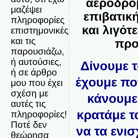
αεροδρόμ
μαζέψει
επιβατικ
πληροφορίες
και λιγότ
επιστημονικές
και τις
προ
παρουσιάζω,
ή αυτούσιες,
Δίνουμε 
ή σε άρθρο
έχουμε πο
μου που έχει
σχέση με
κάνουμε
αυτές τις
κρατάμε τ
πληροφορίες!
Ποτέ δεν
να τα ενι
θεώρησα