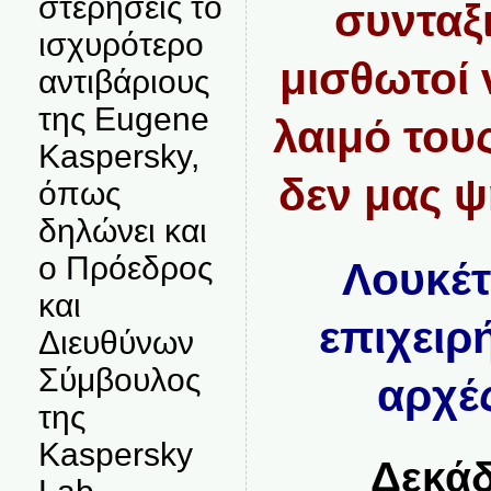
στερήσεις το
συνταξι
ισχυρότερο
μισθωτοί 
αντιβάριους
της Eugene
λαιμό του
Kaspersky,
δεν μας ψ
όπως
δηλώνει και
ο Πρόεδρος
Λουκέτ
και
επιχειρ
Διευθύνων
Σύμβουλος
αρχέ
της
Kaspersky
Δεκάδ