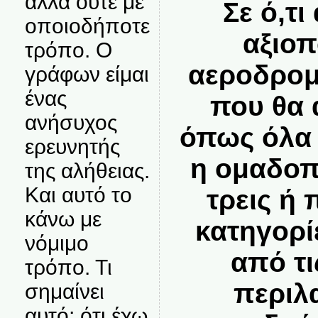
αλλά ούτε με
Σε ό,τ
οποιοδήποτε
αξιοπ
τρόπο. Ο
αεροδρομ
γράφων είμαι
ένας
που θα 
ανήσυχος
όπως όλα 
ερευνητής
η ομαδοπ
της αλήθειας.
Και αυτό το
τρεις ή
κάνω με
κατηγορί
νόμιμο
από τι
τρόπο. Τι
περιλ
σημαίνει
αυτό; ότι έχω