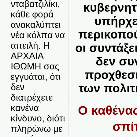
νταβατζιλίκι,
κυβερνητ
κάθε φορά
υπήρχε
ανακαλύπτει
περικοπού
νέα κόλπα να
απειλή. Η
οι συντάξε
ΑΡΧΑΙΑ
δεν συ
ΙΘΩΜΗ σας
προχθεσ
εγγυάται, ότι
των πολιτ
δεν
διατρέχετε
κανένα
Ο καθένας
κίνδυνο, διότι
σπίτ
πληρώνω με