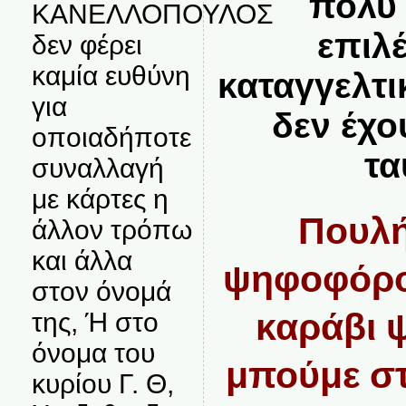
πολύ 
ΚΑΝΕΛΛΟΠΟΥΛΟΣ
επιλ
δεν φέρει
καμία ευθύνη
καταγγελτι
για
δεν έχο
οποιαδήποτε
τα
συναλλαγή
με κάρτες η
Πουλή
άλλον τρόπω
και άλλα
ψηφοφόρου
στον όνομά
καράβι 
της, Ή στο
όνομα του
μπούμε σ
κυρίου Γ. Θ,