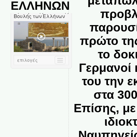
μεταπώλ
ΕΛΛΗΝΩΝ
προβλ
παρουσί
πρώτο της
το δοκ
Γερμανοί 
του την 
στα 300
Επίσης, με
ιδιοκ
Ναυπηγείω