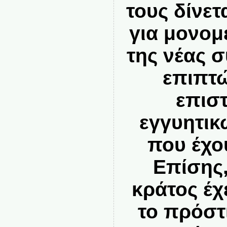
τους δίνετ
για μονομ
της νέας 
επιπτώ
επισ
εγγυητικ
που έχο
Επίσης,
κράτος έχ
το πρόστ