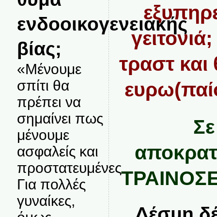
εξυπηρε
ενδοοικογενειακής
γειτονιά
βίας;
τραστ και
«Μένουμε
σπίτι θα
ευρω(παίο
πρέπει να
σημαίνει πως
Σε
μένουμε
αποκρατ
ασφαλείς και
προστατευμένες.
ΤΡΑΙΝΟΣΕ
Για πολλές
γυναίκες,
Δέσμη δέ