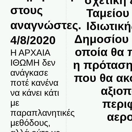
σχετική
στους
Ταμείου
αναγνώστες.
Ιδιωτικ
Δημοσίου 
4/8/2020
οποία θα 
Η ΑΡΧΑΙΑ
ΙΘΩΜΗ δεν
η πρόταση
ανάγκασε
που θα ακ
ποτέ κανένα
αξιοπ
να κάνει κάτι
περι
με
παραπλανητικές
αερο
μεθόδους,