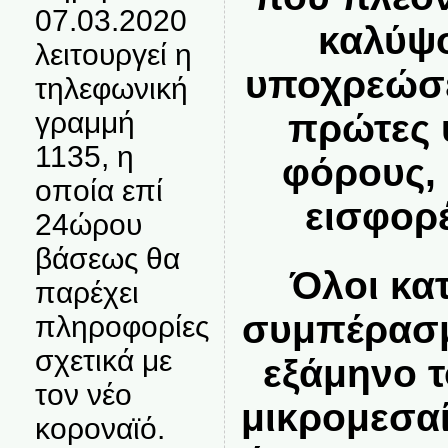
07.03.2020
καλύψο
λειτουργεί η
υποχρεώσε
τηλεφωνική
γραμμή
πρώτες ύ
1135, η
φόρους,
οποία επί
εισφορ
24ώρου
βάσεως θα
Όλοι κα
παρέχει
συμπέρασμ
πληροφορίες
σχετικά με
εξάμηνο τ
τον νέο
μικρομεσαί
κοροναϊό.