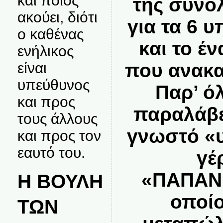
και ποιος
της συνο
ακούει, διότι
για τα 6 
ο καθένας
και το έ
ενήλικος
που ανακα
είναι
υπεύθυνος
Παρ’ όλ
και προς
παραλάβε
τους άλλους
γνωστό «
και προς τον
εαυτό του.
γέ
«ΠΑΠΑΝΙ
Η ΒΟΥΛΗ
οποίο
ΤΩΝ