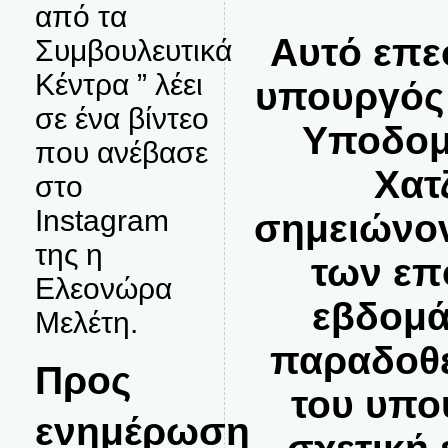
από τα
Αυτό επε
Συμβουλευτικά
Κέντρα ” λέει
υπουργός 
σε ένα βίντεο
Υποδομ
που ανέβασε
Χατ
στο
Instagram
σημειώνον
της η
των επ
Ελεονώρα
εβδομά
Μελέτη.
παραδοθε
Προς
του υπο
ενημέρωση