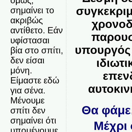
όμως,
συγκεκριμ
σημαίνει το
ακριβώς
χρονοδ
αντίθετο. Εάν
παρουσ
υφίστασαι
υπουργός 
βία στο σπίτι,
δεν είσαι
ιδιωτι
μόνη.
επεν
Είμαστε εδώ
αυτοκιν
για σένα.
Μένουμε
Θα φάμ
σπίτι δεν
σημαίνει ότι
Μέχρι 
υπομένουμε