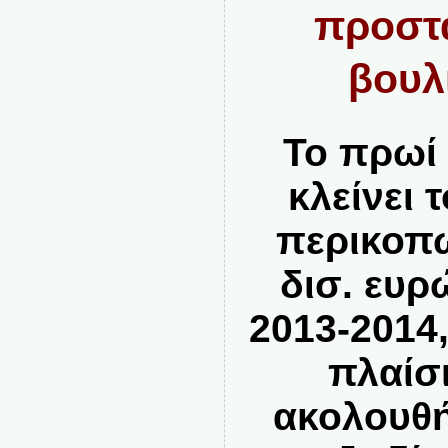
προστα
βουλ
Το πρωί
κλείνει 
περικοπώ
δισ. ευρώ
2013-2014,
πλαίσ
ακολουθή