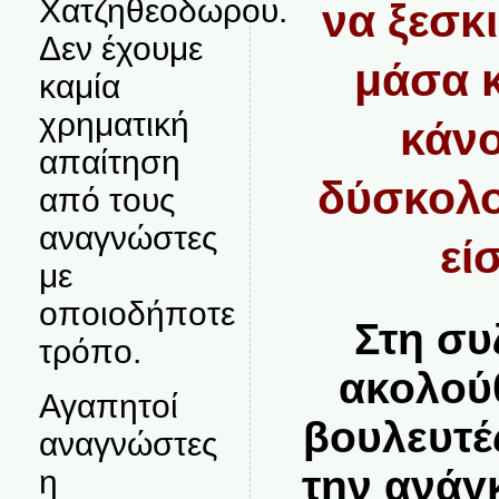
Χατζηθεοδωρου.
να ξεσκ
Δεν έχουμε
μάσα κ
καμία
χρηματική
κάνο
απαίτηση
δύσκολο
από τους
αναγνώστες
εί
με
οποιοδήποτε
Στη συ
τρόπο.
ακολού
Αγαπητοί
βουλευτέ
αναγνώστες
την ανάγ
η