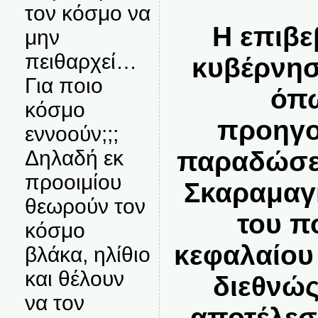
τον κόσμο να
Η επιβε
μην
πειθαρχεί…
κυβέρνησ
Για ποιο
όπω
κόσμο
προηγο
εννοούν;;;
Δηλαδή εκ
παραδώσει
προοιμίου
Σκαραμαγκ
θεωρούν τον
του π
κόσμο
κεφαλαίου
βλάκα, ηλίθιο
και θέλουν
διεθνώς
να τον
αποτέλεσ