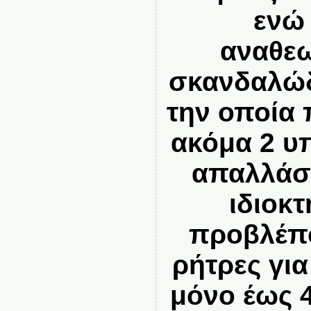
ενώ
αναθεω
σκανδαλώδ
την οποία
ακόμα 2 υ
απαλλάσσ
ιδιοκ
προβλέπο
ρήτρες γι
μόνο έως 4