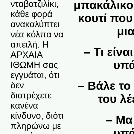
μπακάλικο
νταβατζιλίκι,
κάθε φορά
κουτί που
ανακαλύπτει
μι
νέα κόλπα να
απειλή. Η
– Τι είνα
ΑΡΧΑΙΑ
υπά
ΙΘΩΜΗ σας
εγγυάται, ότι
– Βάλε το
δεν
διατρέχετε
του λέ
κανένα
κίνδυνο, διότι
– Μα
πληρώνω με
υπά