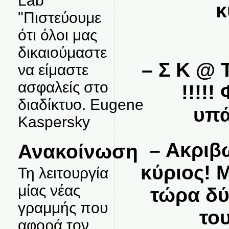
Lab
κ
"Πιστεύουμε
ότι όλοι μας
δικαιούμαστε
– Σ Κ @ 
να είμαστε
ασφαλείς στο
!!!!!
διαδίκτυο. Eugene
υπά
Kaspersky
– Ακριβώ
Ανακοίνωση
κύριος! 
Τη λειτουργία
μίας νέας
τώρα δύ
γραμμής που
το
αφορά τον