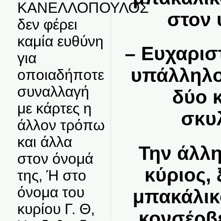
ΚΑΝΕΛΛΟΠΟΥΛΟΣ
στον 
δεν φέρει
καμία ευθύνη
– Ευχαρισ
για
υπάλληλος
οποιαδήποτε
συναλλαγή
δύο 
με κάρτες η
σκυ
άλλον τρόπω
και άλλα
Την άλλη
στον όνομά
κύριος,
της, Ή στο
όνομα του
μπακάλικ
κυρίου Γ. Θ,
κονσέρβ