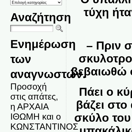
ΚΑΤΗΓΟΡΙΕΣ
ΘΕΜΑΤΩΝ
τύχη ήτα
Αναζήτηση
Ενημέρωση
– Πριν 
σκυλοτρο
των
βεβαιωθώ ό
αναγνωστών.
Προσοχή
Πάει ο κύ
στις απάτες,
βάζει στο
η ΑΡΧΑΙΑ
σκύλο του 
ΙΘΩΜΗ και ο
ΚΩΝΣΤΑΝΤΙΝΟΣ
μπακάλικο