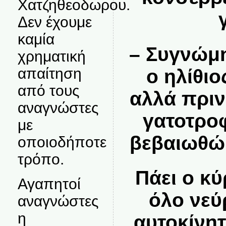
Χατζηθεοδωρου.
Δεν έχουμε
καμία
– Συγνώμη
χρηματική
απαίτηση
ο ηλίθι
από τους
αλλά πρι
αναγνώστες
γατοτρο
με
βεβαιωθώ 
οποιοδήποτε
τρόπο.
Πάει ο κύ
Αγαπητοί
όλο νεύ
αναγνώστες
η
αυτοκίνητ