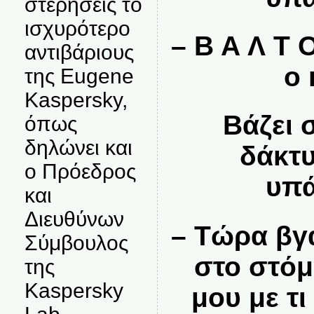
στερήσεις το
ισχυρότερο
– Β Α Λ Τ 
αντιβάριους
ο 
της Eugene
Kaspersky,
Βάζει 
όπως
δηλώνει και
δάκτυ
ο Πρόεδρος
υπά
και
Διευθύνων
– Τώρα βγ
Σύμβουλος
στο στόμ
της
Kaspersky
μου με τι 