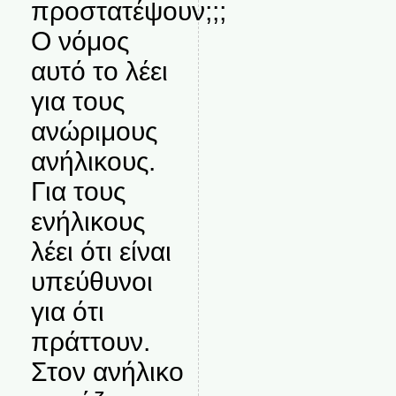
προστατέψουν;;;
Ο νόμος
αυτό το λέει
για τους
ανώριμους
ανήλικους.
Για τους
ενήλικους
λέει ότι είναι
υπεύθυνοι
για ότι
πράττουν.
Στον ανήλικο