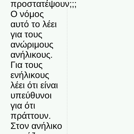
προστατέψουν;;;
Ο νόμος
αυτό το λέει
για τους
ανώριμους
ανήλικους.
Για τους
ενήλικους
λέει ότι είναι
υπεύθυνοι
για ότι
πράττουν.
Στον ανήλικο