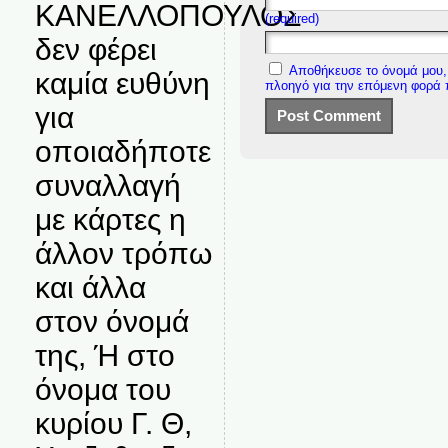
ΚΑΝΕΛΛΟΠΟΥΛΟΣ
(required)
δεν φέρει
Αποθήκευσε το όνομά μου, 
καμία ευθύνη
πλοηγό για την επόμενη φορά
για
οποιαδήποτε
συναλλαγή
με κάρτες η
άλλον τρόπω
και άλλα
στον όνομά
της, Ή στο
όνομα του
κυρίου Γ. Θ,