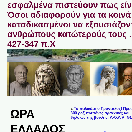
εσφαλμένα πιστεύουν πως είνα
Όσοι αδιαφορούν για τα κοινά 
καταδικασμένοι να εξουσιάζον
ανθρώπους κατώτερούς τους 
427-347 π.Χ
«
Το παλικάρι ο Πράνταλος! Προς
ΩΡΑ
300 ροζ πουτάνες αρσενικές και
θηλυκές της βουλής! ΑΡΧΑΙΑ ΙΘ
ΕΛΛΑΔΟΣ