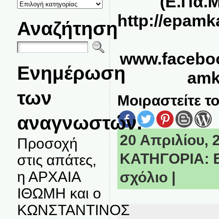
(Ε.Πα.
ΚΑΤΗΓΟΡΙΕΣ
ΘΕΜΑΤΩΝ
http://epamk
Αναζήτηση
www.facebo
Ενημέρωση
amk
των
Μοιραστείτε το
αναγνωστών.
20 Απριλίου, 2
Προσοχή
ΚΑΤΗΓΟΡΙΑ:
στις απάτες,
η ΑΡΧΑΙΑ
σχόλιο
|
ΙΘΩΜΗ και ο
ΚΩΝΣΤΑΝΤΙΝΟΣ