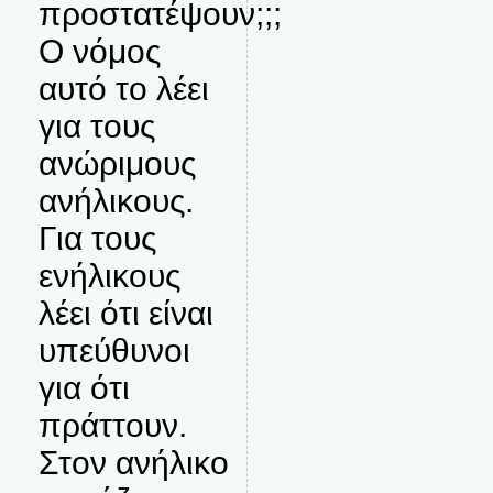
προστατέψουν;;;
Ο νόμος
αυτό το λέει
για τους
ανώριμους
ανήλικους.
Για τους
ενήλικους
λέει ότι είναι
υπεύθυνοι
για ότι
πράττουν.
Στον ανήλικο