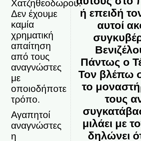
αυτούς στο 
Χατζηθεοδωρου.
ή επειδή το
Δεν έχουμε
καμία
αυτοί α
χρηματική
συγκυβέ
απαίτηση
Βενιζέλ
από τους
Πάντως ο Τ
αναγνώστες
Τον βλέπω 
με
το μοναστή
οποιοδήποτε
τους α
τρόπο.
συγκατάβασ
Αγαπητοί
μιλάει με τ
αναγνώστες
δηλώνει ότ
η