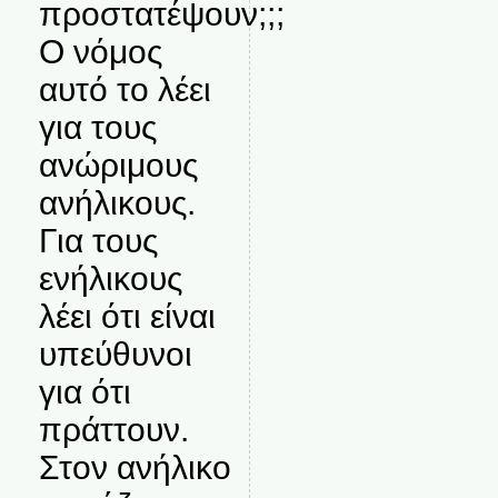
προστατέψουν;;;
Ο νόμος
αυτό το λέει
για τους
ανώριμους
ανήλικους.
Για τους
ενήλικους
λέει ότι είναι
υπεύθυνοι
για ότι
πράττουν.
Στον ανήλικο