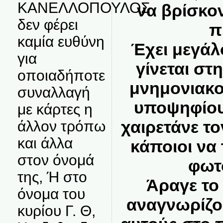
ΚΑΝΕΛΛΟΠΟΥΛΟΣ
να βρίσκον
δεν φέρει
π
καμία ευθύνη
Έχει μεγάλ
για
γίνεται στ
οποιαδήποτε
μνημονιακο
συναλλαγή
υποψηφίου
με κάρτες η
χαιρετάνε το
άλλον τρόπω
και άλλα
κάποιοι να 
στον όνομά
φωτ
της, Ή στο
Άραγε το
όνομα του
αναγνωρίζουν
κυρίου Γ. Θ,