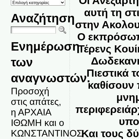
Οι Ανεξάρτη
ΚΑΤΗΓΟΡΙΕΣ
ΘΕΜΑΤΩΝ
αυτή τη στ
Αναζήτηση
στην Ακολου
Ο εκπρόσωπ
Ενημέρωση
Τέρενς Κουί
Δωδεκανήσ
των
Πιεστικά τ
αναγνωστών.
καθίσουν 
Προσοχή
μνη
στις απάτες,
περιφερειάρχ
η ΑΡΧΑΙΑ
υπο
ΙΘΩΜΗ και ο
Και τους δ
ΚΩΝΣΤΑΝΤΙΝΟΣ