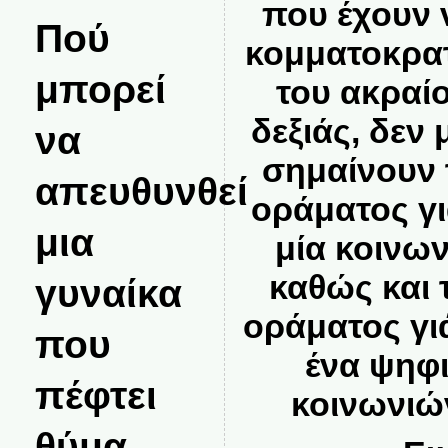
που έχουν 
Πού
κομματοκρατ
μπορεί
του ακραίο
δεξιάς, δεν
να
σημαίνουν 
απευθυνθεί
οράματος γι
μια
μία κοινων
καθώς και 
γυναίκα
οράματος γι
που
ένα ψηφ
πέφτει
κοινωνιών
θύμα