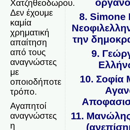
όργανο
Χατζηθεοδωρου.
Δεν έχουμε
8. Simone
καμία
Νεοφιλελλην
χρηματική
την δημοκρα
απαίτηση
από τους
9. Γεώρ
αναγνώστες
Ελλήνω
με
10. Σοφία
οποιοδήποτε
Αγαν
τρόπο.
Αποφασισ
Αγαπητοί
11. Μανώλη
αναγνώστες
η
(ανεπίσημ