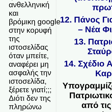
ανθελληνική
πρωτ
και
12. Πάνος Γ
βρόμικη google
– Νέα Φι
στην κορυφή
της
13. Πατρ
ιστοσελίδας
Σταύρ
όταν μπείτε,
14. Σχέδιο 
αναφέρει μη
Καρ
ασφαλής την
ιστοσελίδα,
Υπογραμμίζο
ξέρετε γιατί;;;
Πατριωτικ
Διότι δεν της
από τις
πληρώνω