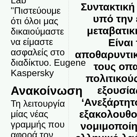
Lab
Συντακτική
"Πιστεύουμε
υπό την 
ότι όλοι μας
μεταβατικ
δικαιούμαστε
Είναι
να είμαστε
ασφαλείς στο
αποθαρυντικ
διαδίκτυο. Eugene
τους οπα
Kaspersky
πολιτικού
Ανακοίνωση
εξουσία
‘Ανεξάρτητ
Τη λειτουργία
εξακολουθο
μίας νέας
γραμμής που
νομιμοποίη
αφορά τον