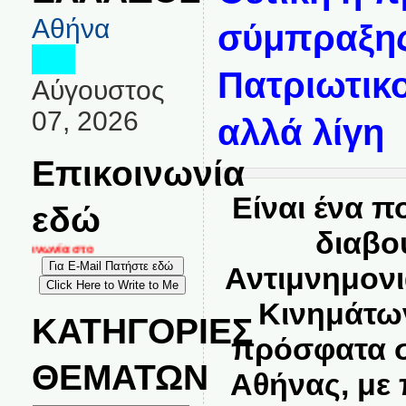
Αθήνα
σύμπραξης
Πατριωτικ
Αύγουστος
07, 2026
αλλά λίγη
Επικοινωνία
Είναι ένα π
εδώ
διαβο
ικοινωνία στο
Αντιμνημον
Κινημάτων
ΚΑΤΗΓΟΡΙΕΣ
πρόσφατα σ
ΘΕΜΑΤΩΝ
Αθήνας, με