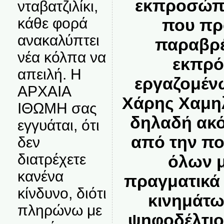
εκπροσώπ
νταβατζιλίκι,
κάθε φορά
που πρ
ανακαλύπτει
παραβρέ
νέα κόλπα να
εκπρ
απειλή. Η
εργαζομέν
ΑΡΧΑΙΑ
Χάρης Χαμη
ΙΘΩΜΗ σας
δηλαδή ακ
εγγυάται, ότι
από την πο
δεν
διατρέχετε
όλων 
κανένα
πραγματικά
κίνδυνο, διότι
κινημάτων
πληρώνω με
ψηφοδέλτιο