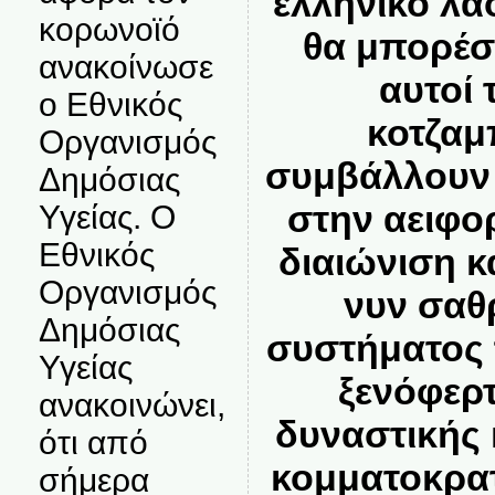
ελληνικό λαό
κορωνοϊό
θα μπορέσ
ανακοίνωσε
αυτοί 
ο Εθνικός
κοτζα
Οργανισμός
συμβάλλουν 
Δημόσιας
στην αειφορ
Υγείας. Ο
Εθνικός
διαιώνιση κ
Οργανισμός
νυν σαθ
Δημόσιας
συστήματος 
Υγείας
ξενόφερτ
ανακοινώνει,
δυναστικής 
ότι από
κομματοκρατ
σήμερα