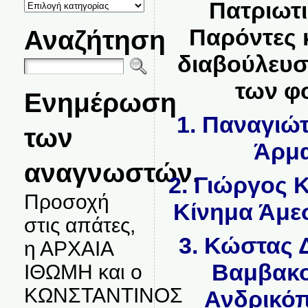
ΚΑΤΗΓΟΡΙΕΣ
Πατριωτ
ΘΕΜΑΤΩΝ
Παρόντες κ
Αναζήτηση
διαβούλευσ
των φ
Ενημέρωση
1. Παναγιώ
των
Άρμα
αναγνωστών.
2. Γιώργος 
Προσοχή
Κίνημα Άμε
στις απάτες,
3. Κώστας 
η ΑΡΧΑΙΑ
Βαμβακο
ΙΘΩΜΗ και ο
ΚΩΝΣΤΑΝΤΙΝΟΣ
Ανδρικόπ