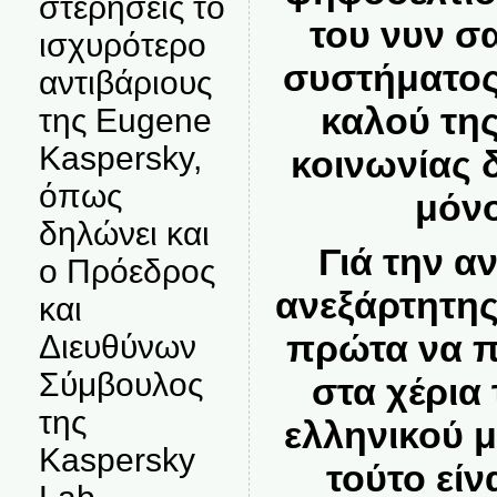
στερήσεις το
του νυν σ
ισχυρότερο
συστήματος
αντιβάριους
καλού της
της Eugene
Kaspersky,
κοινωνίας δ
όπως
μόνο
δηλώνει και
Γιά την α
ο Πρόεδρος
ανεξάρτητης
και
πρώτα να π
Διευθύνων
Σύμβουλος
στα χέρια
της
ελληνικού 
Kaspersky
τούτο είν