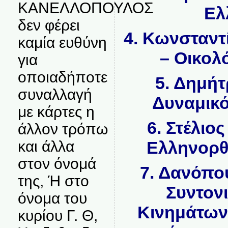
ΚΑΝΕΛΛΟΠΟΥΛΟΣ
Ελ
δεν φέρει
4. Κωνσταντ
καμία ευθύνη
– Οικολ
για
οποιαδήποτε
5. Δημήτ
συναλλαγή
Δυναμικό
με κάρτες η
6. Στέλιο
άλλον τρόπω
Ελληνορθ
και άλλα
στον όνομά
7. Δανόπο
της, Ή στο
Συντον
όνομα του
Κινημάτων
κυρίου Γ. Θ,