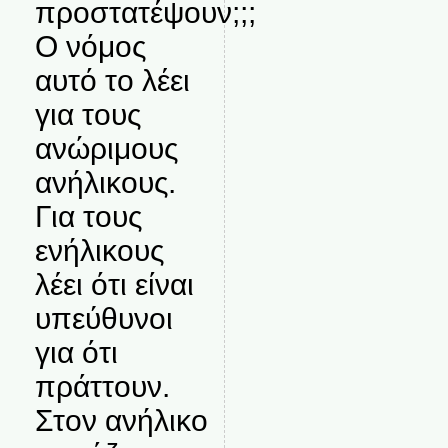
προστατέψουν;;;
Ο νόμος
αυτό το λέει
για τους
ανώριμους
ανήλικους.
Για τους
ενήλικους
λέει ότι είναι
υπεύθυνοι
για ότι
πράττουν.
Στον ανήλικο