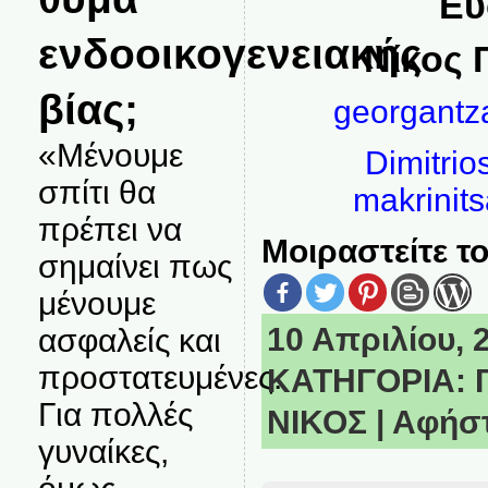
Ευ
ενδοοικογενειακής
Νίκος 
βίας;
georgant
«Μένουμε
Dimitri
σπίτι θα
makrinit
πρέπει να
Μοιραστείτε το
σημαίνει πως
μένουμε
10 Απριλίου, 2
ασφαλείς και
προστατευμένες.
ΚΑΤΗΓΟΡΙΑ:
Για πολλές
ΝΙΚΟΣ
|
Αφήστ
γυναίκες,