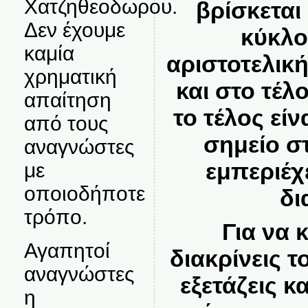
Χατζηθεοδωρου.
βρίσκεται
Δεν έχουμε
κύκλο
καμία
αριστοτελική
χρηματική
και στο τέλ
απαίτηση
το τέλος είν
από τους
σημείο σ
αναγνώστες
εμπεριέχ
με
οποιοδήποτε
δι
τρόπο.
Για να 
Αγαπητοί
διακρίνεις τ
αναγνώστες
εξετάζεις κ
η