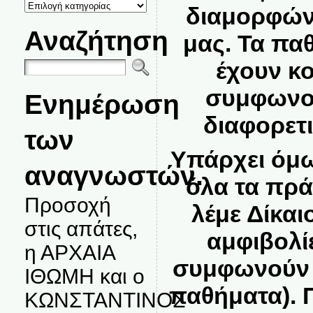
ΚΑΤΗΓΟΡΙΕΣ
διαμορφών
ΘΕΜΑΤΩΝ
Αναζήτηση
μας. Τα πα
έχουν κ
συμφωνού
Ενημέρωση
διαφορετ
των
Υπάρχει όμ
αναγνωστών.
όλα τα πρά
Προσοχή
λέμε Δίκαι
στις απάτες,
αμφιβολίε
η ΑΡΧΑΙΑ
συμφωνούν 
ΙΘΩΜΗ και ο
παθήματα). Π
ΚΩΝΣΤΑΝΤΙΝΟΣ