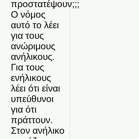
προστατέψουν;;;
Ο νόμος
αυτό το λέει
για τους
ανώριμους
ανήλικους.
Για τους
ενήλικους
λέει ότι είναι
υπεύθυνοι
για ότι
πράττουν.
Στον ανήλικο