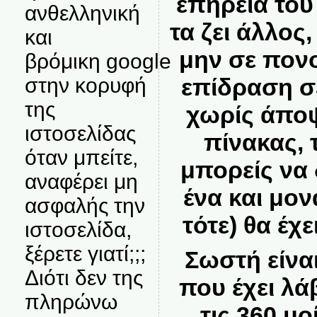
επήρεια του
ανθελληνική
τα ζει άλλος
και
μην σε πονο
βρόμικη google
στην κορυφή
επίδραση σε
της
χωρίς άπο
ιστοσελίδας
πίνακας, 
όταν μπείτε,
μπορείς να 
αναφέρει μη
ένα και μον
ασφαλής την
τότε) θα έχ
ιστοσελίδα,
ξέρετε γιατί;;;
Σωστή είν
Διότι δεν της
που έχει λά
πληρώνω
τις 360 μ