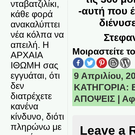
νταβατζιλίκι,
-αυτή που 
κάθε φορά
διένυσ
ανακαλύπτει
νέα κόλπα να
Στεφα
απειλή. Η
Μοιραστείτε το
ΑΡΧΑΙΑ
ΙΘΩΜΗ σας
εγγυάται, ότι
9 Απριλίου, 20
δεν
ΚΑΤΗΓΟΡΙΑ:
διατρέχετε
ΑΠΟΨΕΙΣ
|
Αφ
κανένα
κίνδυνο, διότι
πληρώνω με
Leave a 