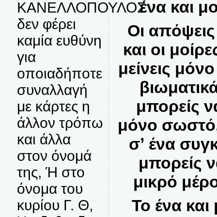
ένα και μ
ΚΑΝΕΛΛΟΠΟΥΛΟΣ
δεν φέρει
Οι απόψεις 
καμία ευθύνη
και οι μοίρ
για
μείνεις μόνο
οποιαδήποτε
βιωματικά
συναλλαγή
μπορείς να
με κάρτες η
άλλον τρόπω
μόνο σωστό, 
και άλλα
σʼ ένα συγ
στον όνομά
μπορείς ν
της, Ή στο
μικρό μέρο
όνομα του
Το ένα και
κυρίου Γ. Θ,