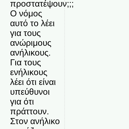
προστατέψουν;;;
Ο νόμος
αυτό το λέει
για τους
ανώριμους
ανήλικους.
Για τους
ενήλικους
λέει ότι είναι
υπεύθυνοι
για ότι
πράττουν.
Στον ανήλικο