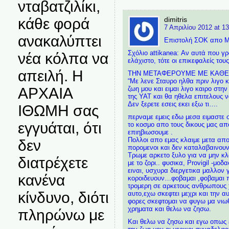
νταβατζιλίκι,
κάθε φορά
dimitris
7 Απριλίου 2012 at 13
ανακαλύπτει
Επιστολή ΣΟΚ απο 
Σχόλιο attikanea: Αν αυτά που γ
νέα κόλπα να
ελάχιστο, τότε οι επικεφαλείς το
απειλή. Η
ΤΗΝ ΜΕΤΑΦΕΡΟΥΜΕ ΜΕ ΚΑΘΕ
“Με λενε Σταυρο ηλθα πριν λιγο κ
ΑΡΧΑΙΑ
ζωη μου και ειμαι λιγο καιρο στη
της ΥΑΤ και θα ηθελα επιτελους ν
Δεν ξερετε εσεις εκει εξω τι….
ΙΘΩΜΗ σας
περναμε εμεις εδω μεσα ειμαστε 
εγγυάται, ότι
το κοσμο απο τους δικους μας απ
επιηβιωσουμε .
Πολλοι απο εμας κλαιμε μετα απο 
δεν
πορομενοι και δεν καταλαβαινουν
Τρωμε αρκετο ξυλο για να μην κλ
διατρέχετε
με το ζορι.. φυσικα, Provigil -μο
ειναι, υσχυρα διεργετικα μαλλον 
κανένα
κοροιδευουν…φοβαμαι ,φοβαμαι π
τρομερη σε αρκετους ανθρωπους χ
κίνδυνο, διότι
αυτο,εχω σκεφτει μεχρι και την α
φορες σκεφτομαι να φυγω μα νιω
χρηματα και θελω να ζησω.
πληρώνω με
Και θελω να ζησω και εγω οπως ε