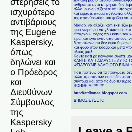
στερήσεις το
την ζωη μου οι μερικοι συναδελφοι
ανθρωποι ειναι κτηνη και δεν ξερ
αλλο ,ομως να ξερετε οτι υπαρχο
ισχυρότερο
και ειμαστε ακομα ανθρωποι αλλα
της απανθρωπιας του φοβου να με
αντιβάριους
Μακαρι να αλαξει κατι εκει εξω μ
της Eugene
ωρα νωριτερα να γλιτωσουμε και ε
Υπαρχουν φορες που κοιτω τον κο
ειμαι και εγω ενας απο αυτους ,νι
Kaspersky,
διαπιστωνω οτι δεν ειμαι θυμωνω
και φοβο στον κοσμο,και μετα ντ
όπως
ολους μας!
Καντε κατι ρε κοινωνια σωστε μας
δηλώνει και
ΚΑΝΤΕ ΚΑΤΙ ΔΙΑΛΥΣΤΕ ΑΥΤΟ Τ
ΦΤΙΑΞΟΥΜΕ ΑΛΛΟ ΟΣΟ ΕΙΝΑΙ Κ
ο Πρόεδρος
Γιατι πιστευω οτι τα πραγματα δ
αλλα προπαντων ουτε εδω μεσα ,η
και
συντομα και απο τις δυο πλευρες 
ΒΟΗΘΕΙΑ!!!!!!!!!!”
Διευθύνων
http://attikanea.blogspot.com
Σύμβουλος
ΔΗΜΟΣΙΕΥΣΕΤΟ
της
Kaspersky
Leave a 