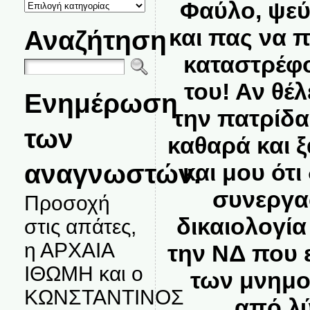
ΚΑΤΗΓΟΡΙΕΣ
Φαύλο, ψεύτ
ΘΕΜΑΤΩΝ
και πας να π
Αναζήτηση
καταστρέφο
του! Αν θέ
Ενημέρωση
την πατρίδα
των
καθαρά και 
αναγνωστών.
και μου ότι
συνεργασ
Προσοχή
δικαιολογία
στις απάτες,
η ΑΡΧΑΙΑ
την ΝΔ που ε
ΙΘΩΜΗ και ο
των μνημο
ΚΩΝΣΤΑΝΤΙΝΟΣ
από λύ