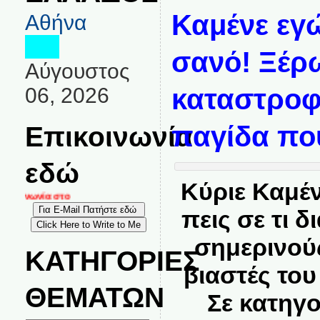
Καμένε εγ
Αθήνα
σανό! Ξέρ
Αύγουστος
06, 2026
καταστροφ
Επικοινωνία
παγίδα που
εδώ
Κύριε Καμέν
κοινωνία στο
πεις σε τι 
σημερινούς
ΚΑΤΗΓΟΡΙΕΣ
βιαστές του
ΘΕΜΑΤΩΝ
Σε κατηγ