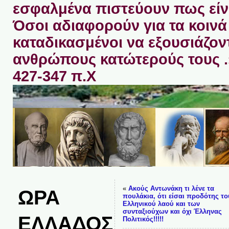
εσφαλμένα πιστεύουν πως είνα
Όσοι αδιαφορούν για τα κοινά 
καταδικασμένοι να εξουσιάζον
ανθρώπους κατώτερούς τους 
427-347 π.Χ
«
Ακούς Αντωνάκη τι λένε τα
ΩΡΑ
πουλάκια, ότι είσαι προδότης το
Ελληνικού λαού και των
συνταξιούχων και όχι Έλληνας
ΕΛΛΑΔΟΣ
Πολιτικός!!!!!