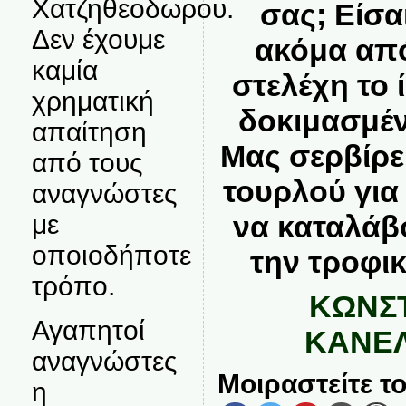
Χατζηθεοδωρου.
σας; Είσα
Δεν έχουμε
ακόμα από
καμία
στελέχη το 
χρηματική
δοκιμασμέν
απαίτηση
Μας σερβίρε
από τους
τουρλού για
αναγνώστες
με
να καταλάβο
οποιοδήποτε
την τροφι
τρόπο.
ΚΩΝΣΤ
Αγαπητοί
ΚΑΝΕ
αναγνώστες
Μοιραστείτε το
η