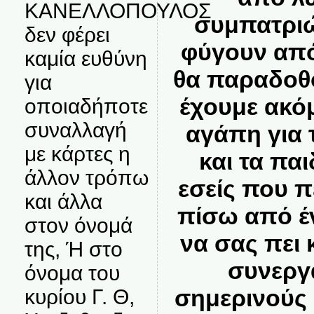
ΚΑΝΕΛΛΟΠΟΥΛΟΣ
συμπατριώ
δεν φέρει
φύγουν από
καμία ευθύνη
θα παραδοθο
για
έχουμε ακόμ
οποιαδήποτε
συναλλαγή
αγάπη για 
με κάρτες η
και τα πα
άλλον τρόπω
εσείς που π
και άλλα
πίσω από έν
στον όνομά
να σας πει 
της, Ή στο
συνεργα
όνομα του
σημερινούς 
κυρίου Γ. Θ,