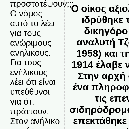
προστατέψουν;;;
Ο οίκος αξι
Ο νόμος
ιδρύθηκε 
αυτό το λέει
δικηγόρο 
για τους
αναλυτή Τζ
ανώριμους
ανήλικους.
1958) και τ
Για τους
1914 έλαβε 
ενήλικους
Στην αρχή 
λέει ότι είναι
ένα πληροφο
υπεύθυνοι
τις επε
για ότι
σιδηρόδρομο
πράττουν.
επεκτάθηκε
Στον ανήλικο