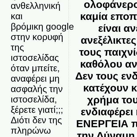
ολοφάνερο
ανθελληνική
καμία εποπ
και
βρόμικη google
είναι α
στην κορυφή
ανεξέλικτες
της
τους παιχνί
ιστοσελίδας
καθόλου αν
όταν μπείτε,
Δεν τους ενδ
αναφέρει μη
κατέχουν κ
ασφαλής την
χρήμα του
ιστοσελίδα,
ξέρετε γιατί;;;
ενδιαφέρει
Διότι δεν της
ΕΝΕΡΓΕΙΑ π
πληρώνω
την Δύναμη 