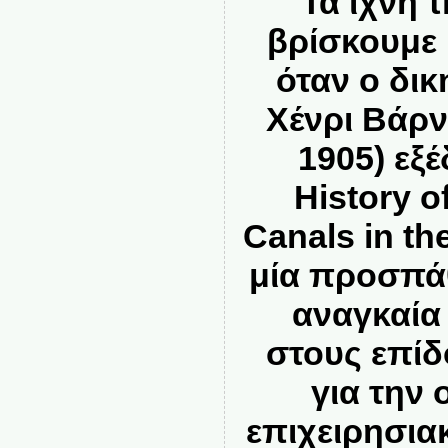
Τα ίχνη τ
βρίσκουμε 
όταν ο δικ
Χένρι Βάρν
1905) εξ
History o
Canals in th
μία προσπάθ
αναγκαί
στους επίδ
για την 
επιχειρησια