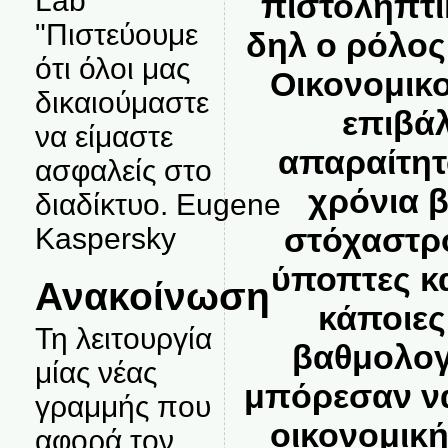
Lab
πιστοληπτι
"Πιστεύουμε
δηλ ο ρόλος
ότι όλοι μας
Οικονομικ
δικαιούμαστε
επιβάλ
να είμαστε
απαραίτητο
ασφαλείς στο
χρόνια β
διαδίκτυο. Eugene
στόχαστρο
Kaspersky
ύποπτες κ
Ανακοίνωση
κάποιες
Τη λειτουργία
βαθμολογ
μίας νέας
μπόρεσαν ν
γραμμής που
οικονομική
αφορά τον