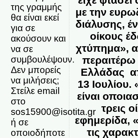
είχε φτάσει
της γραμμής
με την ευρω
θα είναι εκεί
διάλυσης, έν
για σε
οίκους έδ
ακούσουν και
χτύπημα», 
να σε
συμβουλέψουν.
περαιτέρω
Δεν μπορείς
Ελλάδας απ
να μιλήσεις;
13 Ιουλίου.
Στείλε email
είναι οποια
στο
τρεις ο
sos15900@isotita.gr
εφημερίδα,
ή σε
τις χαρακ
οποιοδήποτε