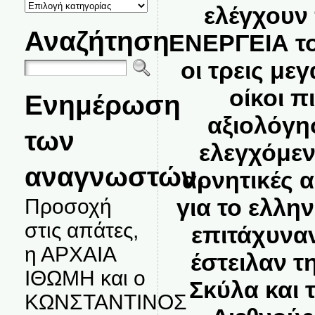
ΚΑΤΗΓΟΡΙΕΣ
ελέγχουν
ΘΕΜΑΤΩΝ
Αναζήτηση
ΕΝΕΡΓΕΙΑ το
οι τρεις με
οίκοι π
Ενημέρωση
αξιολόγησ
των
ελεγχόμεν
αναγνωστών.
αρνητικές α
για το ελλη
Προσοχή
στις απάτες,
επιτάχυναν 
η ΑΡΧΑΙΑ
έστειλαν τ
ΙΘΩΜΗ και ο
Σκύλα και 
ΚΩΝΣΤΑΝΤΙΝΟΣ