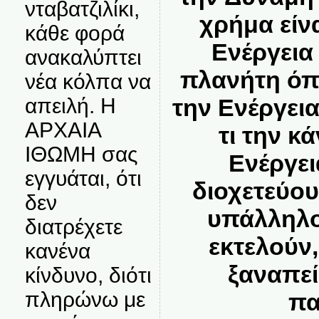
νταβατζιλίκι,
χρήμα είν
κάθε φορά
Ενέργεια 
ανακαλύπτει
πλανήτη όπο
νέα κόλπα να
απειλή. Η
την Ενέργει
ΑΡΧΑΙΑ
τι την κ
ΙΘΩΜΗ σας
Ενέργει
εγγυάται, ότι
διοχετεύουν
δεν
υπάλληλοι
διατρέχετε
εκτελούν,
κανένα
ξαναπεί
κίνδυνο, διότι
πληρώνω με
πα