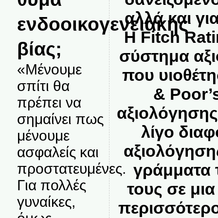
αλλά και για
ενδοοικογενειακής
Η Fitch Rat
βίας;
σύστημα αξι
«Μένουμε
που υιοθέτη
σπίτι θα
& Poor’
πρέπει να
αξιολόγησης 
σημαίνει πως
λίγο διαφ
μένουμε
αξιολόγηση
ασφαλείς και
προστατευμένες.
γράμματα τ
Για πολλές
τους σε μια
γυναίκες,
περισσότερο