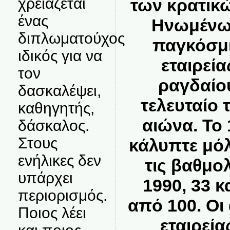
χρειάζεται
των κρατικ
ένας
Ηνωμένων
διπλωματούχος
παγκόσμι
ιδικός για να
εταιρεί
τον
ραγδαίο
δασκαλέψει,
τελευταίο 
καθηγητής,
αιώνα. Το 
δάσκαλος.
Στους
κάλυπτε μόλ
ενήλικες δεν
τις βαθμο
υπάρχει
1990, 33 
περιορισμός.
από 100. Οι
Ποιος λέει
εταιρεία