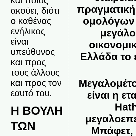
και ποιος
πραγματική
ακούει, διότι
ομολόγων 
ο καθένας
ενήλικος
μεγάλο 
είναι
οικονομικ
υπεύθυνος
Ελλάδα το 
και προς
τους άλλους
Μεγαλομέτο
και προς τον
εαυτό του.
είναι η ετ
Hat
Η ΒΟΥΛΗ
μεγαλοεπ
ΤΩΝ
Μπάφετ, 