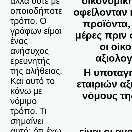
οικονομική
αλλά ούτε με
οποιοδήποτε
οφείλονταν 
τρόπο. Ο
προϊόντα,
γράφων είμαι
μέρες πριν 
ένας
οι οίκο
ανήσυχος
αξιολογ
ερευνητής
της αλήθειας.
Η υποταγή
Και αυτό το
εταιριών α
κάνω με
νόμους τη
νόμιμο
τρόπο. Τι
σημαίνει
αυτό; ότι έχω
είναι οι αγ