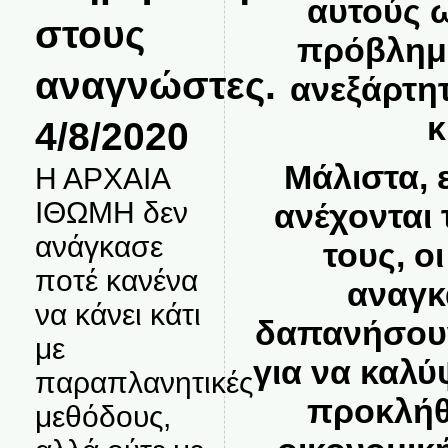
αυτούς ω
στους
πρόβλημα
αναγνώστες.
ανεξάρτητ
κ
4/8/2020
Μάλιστα, 
Η ΑΡΧΑΙΑ
ΙΘΩΜΗ δεν
ανέχονται
ανάγκασε
τους, ο
ποτέ κανένα
αναγκ
να κάνει κάτι
δαπανήσου
με
για να καλύ
παραπλανητικές
προκλήθ
μεθόδους,