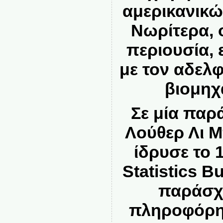
αμερικανικ
Νωρίτερα, ο
περιουσία, 
με τον αδελφ
βιομηχ
Σε μία παρ
Λούθερ Λι Μ
ίδρυσε το 
Statistics B
παράσχε
πληροφόρησ