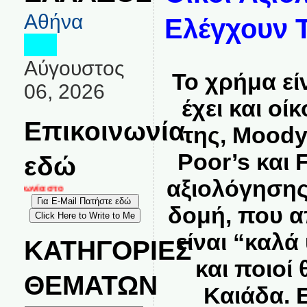
Αθήνα
Ελέγχουν 
Αύγουστος
Το χρήμα εί
06, 2026
έχει και ο
Επικοινωνία
της, Μοody
Poor’s και F
εδώ
αξιολόγησης
οινωνία στο
δομή, που α
είναι “καλά
ΚΑΤΗΓΟΡΙΕΣ
και ποιοί
ΘΕΜΑΤΩΝ
Καιάδα. 