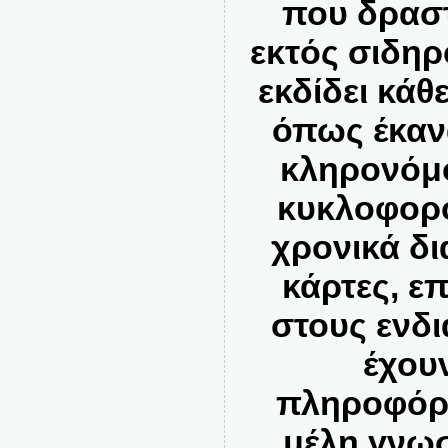
που δρασ
εκτός σιδηρ
εκδίδει κάθ
όπως έκανα
κληρονόμο
κυκλοφορο
χρονικά δι
κάρτες, ε
στους ενδ
έχου
πληροφόρ
μέλη γνωσ