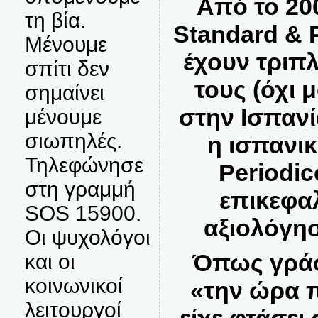
Από το 200
τη βία.
Standard & P
Μένουμε
έχουν τριπλ
σπίτι δεν
τους (όχι 
σημαίνει
στην Ισπανί
μένουμε
σιωπηλές.
η ισπανικ
Τηλεφώνησε
Periodic
στη γραμμή
επικεφαλ
SOS 15900.
αξιολόγησ
Οι ψυχολόγοι
Όπως γράφ
και οι
κοινωνικοί
«την ώρα 
λειτουργοί