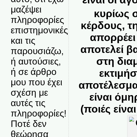
μαζέψει
κυρίως σ
πληροφορίες
κέρδους, τ
επιστημονικές
απορρέει
και τις
αποτελεί β
παρουσιάζω,
στη δι
ή αυτούσιες,
ή σε άρθρο
εκτιμήσ
μου που έχει
αποτέλεσμα
σχέση με
είναι όμη
αυτές τις
(ποιές είνα
πληροφορίες!
Ποτέ δεν
θεώρησα