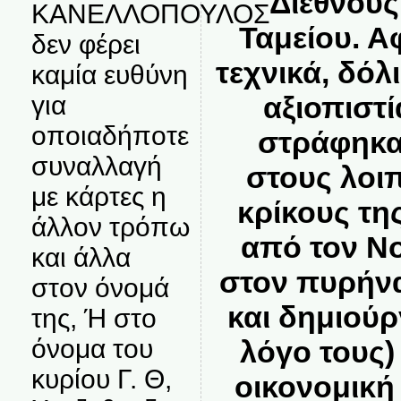
Διεθνούς
ΚΑΝΕΛΛΟΠΟΥΛΟΣ
Ταμείου. Α
δεν φέρει
τεχνικά, δόλ
καμία ευθύνη
για
αξιοπιστί
οποιαδήποτε
στράφηκα
συναλλαγή
στους λοι
με κάρτες η
κρίκους τη
άλλον τρόπω
από τον Νο
και άλλα
στον πυρήν
στον όνομά
και δημιούρ
της, Ή στο
όνομα του
λόγο τους)
κυρίου Γ. Θ,
οικονομική