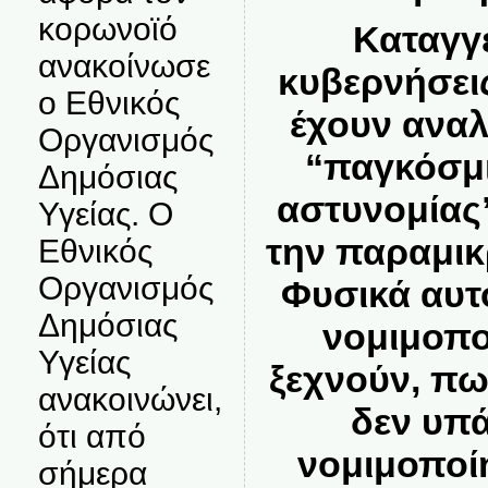
κορωνοϊό
Καταγγ
ανακοίνωσε
κυβερνήσεις
ο Εθνικός
έχουν αναλ
Οργανισμός
“παγκόσμι
Δημόσιας
αστυνομίας”
Υγείας. Ο
την παραμικ
Εθνικός
Οργανισμός
Φυσικά αυτο
Δημόσιας
νομιμοπο
Υγείας
ξεχνούν, πω
ανακοινώνει,
δεν υπά
ότι από
νομιμοποί
σήμερα