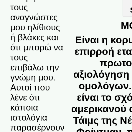
τους
αναγνώστες
M
μου ηλίθιους
ή βλάκες και
Είναι η κορ
ότι μπορώ να
επιρροή ετα
τους
πρωτο
επιβάλω την
αξιολόγηση
γνώμη μου.
ομολόγων.
Αυτοί που
είναι το σχ
λένε ότι
κάποια
αμερικανού
ιστολόγια
Τάιμς της Ν
παρασέρνουν
Φρίντμαν, π