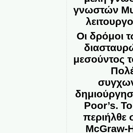
γνωστών Μυ
λειτουργο
Οι δρόμοι τ
διασταυρώ
μεσούντος τ
Πολέ
συγχων
δημιούργησ
Poor’s. Το
περιήλθε 
McGraw-Hi