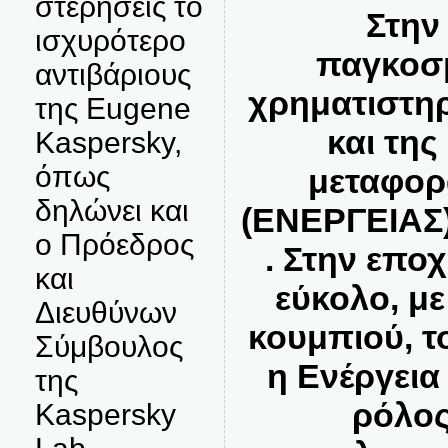
στερήσεις το
Στην
ισχυρότερο
παγκοσ
αντιβάριους
χρηματιστηρ
της Eugene
και της
Kaspersky,
όπως
μεταφορ
δηλώνει και
(ΕΝΕΡΓΕΙΑΣ)
ο Πρόεδρος
. Στην επο
και
εύκολο, με
Διευθύνων
κουμπιού, τ
Σύμβουλος
η Ενέργεια
της
ρόλος
Kaspersky