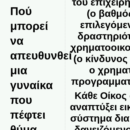
του επιχειρ
Πού
(ο βαθμό
επιλεγόμε
μπορεί
δραστηριότ
να
χρηματοοικο
απευθυνθεί
(ο κίνδυνος
μια
ο χρημα
προγραμματι
γυναίκα
Κάθε Οίκος 
που
αναπτύξει ει
πέφτει
σύστημα δια
θύμα
δανειζόμεν