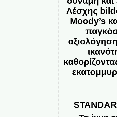
δύναμη και 
Λέσχης bild
Moody’s κα
παγκόσ
αξιολόγηση
ικανότ
καθορίζοντα
εκατομμυ
STANDAR