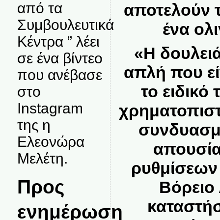
από τα
αποτελούν 
Συμβουλευτικά
ένα ολ
Κέντρα ” λέει
«Η δουλειά
σε ένα βίντεο
απλή που ε
που ανέβασε
το ειδικό
στο
Instagram
χρηματοπιστ
της η
συνδυασμ
Ελεονώρα
απουσία
Μελέτη.
ρυθμίσεων 
Προς
Βόρειο 
καταστήσ
ενημέρωση