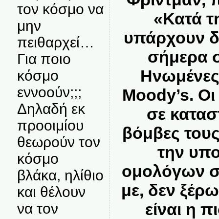
τον κόσμο να
«Κατά τ
μην
υπάρχουν δ
πειθαρχεί…
σήμερα σ
Για ποιο
Ηνωμένες 
κόσμο
εννοούν;;;
Moody’s. Ο
Δηλαδή εκ
σε κατασ
προοιμίου
βόμβες τους
θεωρούν τον
την υπ
κόσμο
ομολόγων σο
βλάκα, ηλίθιο
με, δεν ξέρ
και θέλουν
είναι η π
να τον