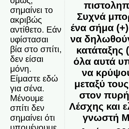
όμως,
πιστοληπτ
σημαίνει το
Συχνά μπορ
ακριβώς
ένα σήμα (+)
αντίθετο. Εάν
να δηλωθούν
υφίστασαι
βία στο σπίτι,
κατάταξης 
δεν είσαι
όλα αυτά υ
μόνη.
να κρύψο
Είμαστε εδώ
μεταξύ τους
για σένα.
στον πυρή
Μένουμε
Λέσχης και ε
σπίτι δεν
γνωστή Μυ
σημαίνει ότι
υπομένουμε