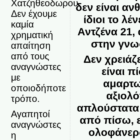
Χατζηθεοδωρου.
δεν είναι αν
Δεν έχουμε
ίδιοι το λέ
καμία
Αντζένα 21,
χρηματική
στην γνωσ
απαίτηση
από τους
Δεν χρειάζ
αναγνώστες
είναι π
με
αμαρτω
οποιοδήποτε
αξιολό
τρόπο.
απλούστατα 
Αγαπητοί
από πίσω, ε
αναγνώστες
ολοφάνερο
η