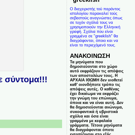
Ο διαχειριστής τού παρόντος
ιστολογίου παρακαλεί τούς
σεβαστούς αναγνώστες όπως
σε τυχόν σχόλιά τους να
χρησιμοποιούν την Ελληνική
γραφή. Σχόλια που είναι
γραμμένα σε "greeklish" θα
διαγράφονται, όποιο και να
είναι το περιεχόμενό τους.
ΑΝΑΚΟΙΝΩΣΗ
Τα μηνύματα που
δημοσιεύονται στο χώρο
αυτό εκφράζουν τις απόψεις
των αποστολέων τους. Η
 σύντομα!!!
ΑΡΧΑΙΑ ΙΘΩΜΗ δεν υιοθετεί
καθ’ οιονδήποτε τρόπο τις
απόψεις αυτές. Ο καθένας
έχει δικαίωμα να εκφράζει
την γνώμη του επώνυμα,
όποια και να είναι αυτή. Δεν
θα δημοσιεύονται ανώνυμα,
συκοφαντικά ή υβριστικά
σχόλια και όσα είναι
γραμμένα με κεφαλαία
γράμματα. Τέτοια μηνύματα
θα διαγράφονται όποτε
εντοπίζονται στο εξής.