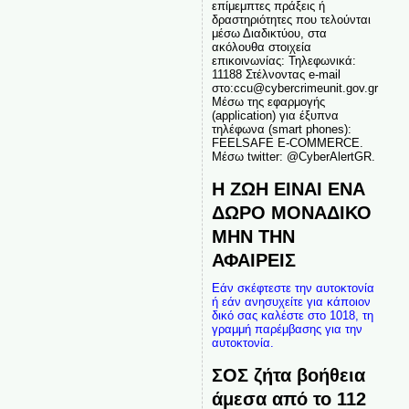
επίμεμπτες πράξεις ή
δραστηριότητες που τελούνται
μέσω Διαδικτύου, στα
ακόλουθα στοιχεία
επικοινωνίας: Τηλεφωνικά:
11188 Στέλνοντας e-mail
στο:ccu@cybercrimeunit.gov.gr
Μέσω της εφαρμογής
(application) για έξυπνα
τηλέφωνα (smart phones):
FEELSAFE E-COMMERCE.
Μέσω twitter: @CyberAlertGR.
Η ΖΩΗ ΕΙΝΑΙ ΕΝΑ
ΔΩΡΟ ΜΟΝΑΔΙΚΟ
ΜΗΝ ΤΗΝ
ΑΦΑΙΡΕΙΣ
Εάν σκέφτεστε την αυτοκτονία
ή εάν ανησυχείτε για κάποιον
δικό σας καλέστε στο 1018, τη
γραμμή παρέμβασης για την
αυτοκτονία.
ΣΟΣ ζήτα βοήθεια
άμεσα από το 112