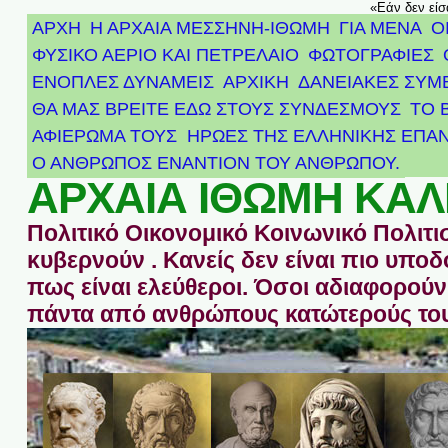
«Εάν δεν είσ
ΑΡΧΗ
Η ΑΡΧΑΙΑ ΜΕΣΣΗΝΗ-ΙΘΩΜΗ
ΓΙΑ ΜΕΝΑ
Ο
ΦΥΣΙΚΟ ΑΕΡΙΟ ΚΑΙ ΠΕΤΡΕΛΑΙΟ
ΦΩΤΟΓΡΑΦΙΕΣ
ΕΝΟΠΛΕΣ ΔΥΝΑΜΕΙΣ
ΑΡΧΙΚΉ
ΔΑΝΕΙΑΚΕΣ ΣΥΜ
ΘΑ ΜΑΣ ΒΡΕΙΤΕ ΕΔΩ ΣΤΟΥΣ ΣΥΝΔΕΣΜΟΥΣ
ΤΟ 
ΑΦΙΈΡΩΜΑ ΤΟΥΣ ΉΡΩΕΣ ΤΗΣ ΕΛΛΗΝΙΚΉΣ ΕΠΑΝ
Ο ΑΝΘΡΩΠΟΣ ΕΝΑΝΤΙΟΝ ΤΟΥ ΑΝΘΡΩΠΟΥ.
ΑΡΧΑΙΑ ΙΘΩΜΗ ΚΑΛ
Πολιτικό Οικονομικό Κοινωνικό Πολιτι
κυβερνούν . Κανείς δεν είναι πιο υπ
πως είναι ελεύθεροι. Όσοι αδιαφορούν 
πάντα από ανθρώπους κατώτερούς του