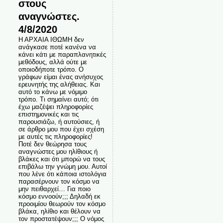
στους
αναγνώστες.
4/8/2020
Η ΑΡΧΑΙΑ ΙΘΩΜΗ δεν
ανάγκασε ποτέ κανένα να
κάνει κάτι με παραπλανητικές
μεθόδους, αλλά ούτε με
οποιοδήποτε τρόπο. Ο
γράφων είμαι ένας ανήσυχος
ερευνητής της αλήθειας. Και
αυτό το κάνω με νόμιμο
τρόπο. Τι σημαίνει αυτό; ότι
έχω μαζέψει πληροφορίες
επιστημονικές και τις
παρουσιάζω, ή αυτούσιες, ή
σε άρθρο μου που έχει σχέση
με αυτές τις πληροφορίες!
Ποτέ δεν θεώρησα τους
αναγνώστες μου ηλίθιους ή
βλάκες και ότι μπορώ να τους
επιβάλω την γνώμη μου. Αυτοί
που λένε ότι κάποια ιστολόγια
παρασέρνουν τον κόσμο να
μην πειθαρχεί… Για ποιο
κόσμο εννοούν;;; Δηλαδή εκ
προοιμίου θεωρούν τον κόσμο
βλάκα, ηλίθιο και θέλουν να
τον προστατέψουν;;; Ο νόμος