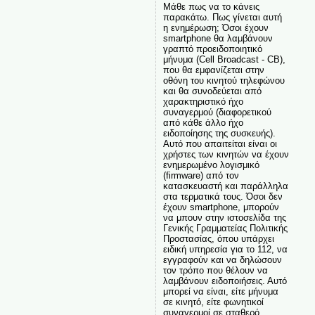
Μάθε πως να το κάνεις
παρακάτω. Πως γίνεται αυτή
η ενημέρωση; Όσοι έχουν
smartphone θα λαμβάνουν
γραπτό προειδοποιητικό
μήνυμα (Cell Broadcast - CB),
που θα εμφανίζεται στην
οθόνη του κινητού τηλεφώνου
και θα συνοδεύεται από
χαρακτηριστικό ήχο
συναγερμού (διαφορετικού
από κάθε άλλο ήχο
ειδοποίησης της συσκευής).
Αυτό που απαιτείται είναι οι
χρήστες των κινητών να έχουν
ενημερωμένο λογισμικό
(firmware) από τον
κατασκευαστή και παράλληλα
στα τερματικά τους. Όσοι δεν
έχουν smartphone, μπορούν
να μπουν στην ιστοσελίδα της
Γενικής Γραμματείας Πολιτικής
Προστασίας, όπου υπάρχει
ειδική υπηρεσία για το 112, να
εγγραφούν και να δηλώσουν
τον τρόπο που θέλουν να
λαμβάνουν ειδοποιήσεις. Αυτό
μπορεί να είναι, είτε μήνυμα
σε κινητό, είτε φωνητικοί
συναγερμοί σε σταθερό