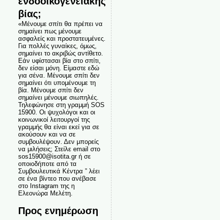
ενδοοικογενειακής
βίας;
«Μένουμε σπίτι θα πρέπει να
σημαίνει πως μένουμε
ασφαλείς και προστατευμένες.
Για πολλές γυναίκες, όμως,
σημαίνει το ακριβώς αντίθετο.
Εάν υφίστασαι βία στο σπίτι,
δεν είσαι μόνη. Είμαστε εδώ
για σένα. Μένουμε σπίτι δεν
σημαίνει ότι υπομένουμε τη
βία. Μένουμε σπίτι δεν
σημαίνει μένουμε σιωπηλές.
Τηλεφώνησε στη γραμμή SOS
15900. Οι ψυχολόγοι και οι
κοινωνικοί λειτουργοί της
γραμμής θα είναι εκεί για σε
ακούσουν και να σε
συμβουλέψουν. Δεν μπορείς
να μιλήσεις; Στείλε email στο
sos15900@isotita.gr ή σε
οποιοδήποτε από τα
Συμβουλευτικά Κέντρα ” λέει
σε ένα βίντεο που ανέβασε
στο Instagram της η
Ελεονώρα Μελέτη.
Προς ενημέρωση