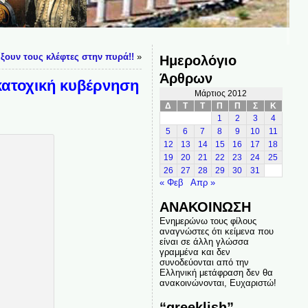
ξουν τους κλέφτες στην πυρά!!
»
Ημερολόγιο
Άρθρων
κατοχική κυβέρνηση
Μάρτιος 2012
Δ
Τ
Τ
Π
Π
Σ
Κ
1
2
3
4
5
6
7
8
9
10
11
12
13
14
15
16
17
18
19
20
21
22
23
24
25
26
27
28
29
30
31
« Φεβ
Απρ »
ΑΝΑΚΟΙΝΩΣΗ
Ενημερώνω τους φίλους
αναγνώστες ότι κείμενα που
είναι σε άλλη γλώσσα
γραμμένα και δεν
συνοδεύονται από την
Ελληνική μετάφραση δεν θα
ανακοινώνονται, Ευχαριστώ!
“greeklish”