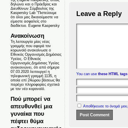
δηλώνει και ο Πρόεδρος και
Διευθύνων Σύμβουλος της
Leave a Reply
Kaspersky Lab "Πιστεύουμε
ότι όλοι μας δικαιούμαστε να
είμαστε ασφαλείς στο
διαδίκτυο. Eugene Kaspersky
Ανακοίνωση
Τη λειτουργία μίας νέας
γραμμής που αφορά τον
κορωνοϊό ανακοίνωσε ο
Εθνικός Οργανισμός Δημόσιας
Υγείας. Ο Εθνικός
Οργανισμός Δημόσιας Υγείας
ανακοινώνει, ότι από σήμερα
07.03.2020 λειτουργεί η
You can use
these HTML tags
τηλεφωνική γραμμή 1135, η
οποία επί 24ώρου βάσεως θα
παρέχει πληροφορίες σχετικά
με τον νέο κοροναϊό.
Πού μπορεί να
απευθυνθεί μια
Αποθήκευσε το όνομά μου,
γυναίκα που
πέφτει θύμα