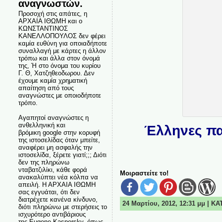
αναγνωστών.
Προσοχή στις απάτες, η
ΑΡΧΑΙΑ ΙΘΩΜΗ και ο
ΚΩΝΣΤΑΝΤΙΝΟΣ
ΚΑΝΕΛΛΟΠΟΥΛΟΣ δεν φέρει
καμία ευθύνη για οποιαδήποτε
συναλλαγή με κάρτες η άλλον
τρόπω και άλλα στον όνομά
της, Ή στο όνομα του κυρίου
Γ. Θ, Χατζηθεοδωρου. Δεν
έχουμε καμία χρηματική
απαίτηση από τους
αναγνώστες με οποιοδήποτε
τρόπο.
Αγαπητοί αναγνώστες η
ανθελληνική και
Έλληνες πα
βρόμικη google στην κορυφή
της ιστοσελίδας όταν μπείτε,
αναφέρει μη ασφαλής την
ιστοσελίδα, ξέρετε γιατί;;; Διότι
δεν της πληρώνω
νταβατζιλίκι, κάθε φορά
Μοιραστείτε το!
ανακαλύπτει νέα κόλπα να
απειλή. Η ΑΡΧΑΙΑ ΙΘΩΜΗ
σας εγγυάται, ότι δεν
διατρέχετε κανένα κίνδυνο,
24 Μαρτίου, 2012, 12:31 μμ | Κ
διότι πληρώνω με στερήσεις το
ισχυρότερο αντιβάριους
της Eugene Kaspersky, όπως