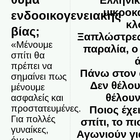
μικροκ
ενδοοικογενειακής
κλ
βίας;
Ξαπλώστρες
«Μένουμε
παραλία, ο
σπίτι θα
πρέπει να
Πάνω στον ά
σημαίνει πως
Δεν θέλου
μένουμε
θέλουν
ασφαλείς και
προστατευμένες.
Ποιος έχε
Για πολλές
σπίτι, το π
γυναίκες,
Αγωνιούν γι