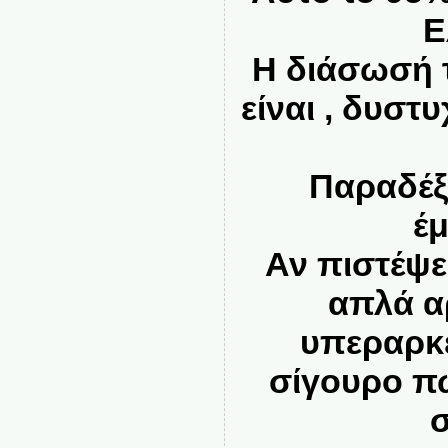
Ε
Η διάσωσή τ
είναι , δυστ
Παραδέξο
έ
Αν πιστέψει
απλά αρ
υπεραρκετ
σίγουρο πω