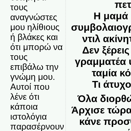
πετ
τους
Η μαμά 
αναγνώστες
συμβολαιογ
μου ηλίθιους
ή βλάκες και
ντιλ ακίν
ότι μπορώ να
Δεν ξέρεις
τους
γραμματέα 
επιβάλω την
ταμία κ
γνώμη μου.
Τι άτυχ
Αυτοί που
λένε ότι
Όλα διορθ
κάποια
Άρχισε τώρα,
ιστολόγια
κάνε προσθ
παρασέρνουν