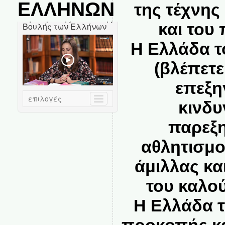
ΕΛΛΗΝΩΝ
της τέχνης
και του
Η Ελλάδα τ
(βλέπετε
επεξη
κινδυ
παρεξη
αθλητισμο
άμιλλας κα
του καλο
Η Ελλάδα τ
προκοπής κα