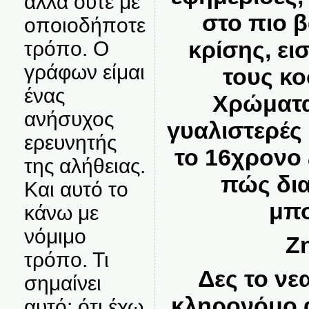
αλλά ούτε με
στο πιο β
οποιοδήποτε
κρίσης, ει
τρόπο. Ο
γράφων είμαι
τους κο
ένας
Χρώματ
ανήσυχος
γυαλιστερές
ερευνητής
το 16χρονο
της αλήθειας.
πώς δια
Και αυτό το
μπο
κάνω με
νόμιμο
Ζη
τρόπο. Τι
Δες το ν
σημαίνει
κληρονόμο α
αυτό; ότι έχω