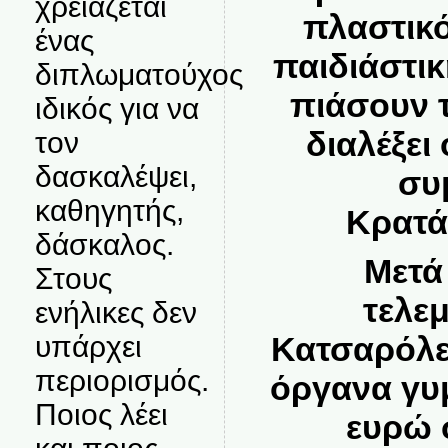
χρειάζεται
πλαστικό
ένας
παιδιάστικ
διπλωματούχος
πιάσουν τ
ιδικός για να
διαλέξει
τον
δασκαλέψει,
συ
καθηγητής,
Κρατάε
δάσκαλος.
Μετά
Στους
τελεμ
ενήλικες δεν
Κατσαρόλε
υπάρχει
περιορισμός.
όργανα γυμ
Ποιος λέει
ευρώ σ