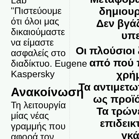
Lab
δημιουρ
"Πιστεύουμε
ότι όλοι μας
Δεν βγά
δικαιούμαστε
υπε
να είμαστε
Οι πλούσιοι
ασφαλείς στο
από πού 
διαδίκτυο. Eugene
χρήμ
Kaspersky
Τα αντιμετωπ
Ανακοίνωση
ως προϊό
Τη λειτουργία
Τα τρών
μίας νέας
επιδεικ
γραμμής που
γκά
αφορά τον