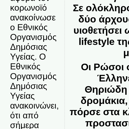
Σε ολόκληρ
κορωνοϊό
ανακοίνωσε
δύο άρχουσ
ο Εθνικός
υιοθετήσει 
Οργανισμός
lifestyle 
Δημόσιας
μ
Υγείας. Ο
Οι Ρώσοι 
Εθνικός
Οργανισμός
Έλληνε
Δημόσιας
Θηριώδη 
Υγείας
δρομάκια,
ανακοινώνει,
πόρσε στα κ
ότι από
προστασία
σήμερα