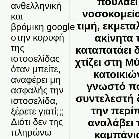
πουλάει
ανθελληνική
νοσοκομεία
και
τιμή, εκμετ
βρόμικη google
ακίνητα 
στην κορυφή
της
καταπατάει δ
ιστοσελίδας
χτίζει στη 
όταν μπείτε,
κατοικιώ
αναφέρει μη
γνωστό πο
ασφαλής την
συντελεστή 
ιστοσελίδα,
την περίπ
ξέρετε γιατί;;;
αναλάβει 
Διότι δεν της
πληρώνω
καμπάνι