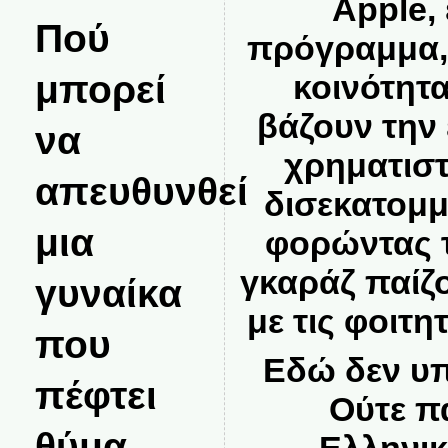
Apple,
Πού
πρόγραμμα,
μπορεί
κοινότητα
βάζουν την 
να
χρηματιστ
απευθυνθεί
δισεκατομ
μια
φορώντας τ
γκαράζ παίζ
γυναίκα
με τις φοιτη
που
Εδώ δεν υπ
πέφτει
Ούτε π
θύμα
Ελληνικ