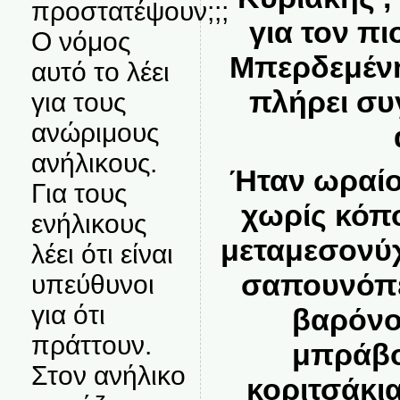
προστατέψουν;;;
για τον πι
Ο νόμος
Μπερδεμένη
αυτό το λέει
πλήρει συ
για τους
ανώριμους
ανήλικους.
Ήταν ωραίο 
Για τους
χωρίς κόπο
ενήλικους
μεταμεσονύχ
λέει ότι είναι
σαπουνόπε
υπεύθυνοι
για ότι
βαρόνο
πράττουν.
μπράβο
Στον ανήλικο
κοριτσάκι