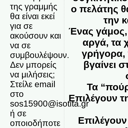
της γραμμής
ο πελάτης θ
θα είναι εκεί
την κ
για σε
Ένας γάμος, 
ακούσουν και
αργά, τα 
να σε
γρήγορα,
συμβουλέψουν.
βγαίνει σ
Δεν μπορείς
να μιλήσεις;
Στείλε email
Τα “πούρ
στο
Επιλέγουν τ
sos15900@isotita.gr
ή σε
Επιλέγουν 
οποιοδήποτε