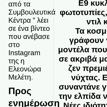
Ε9 κυκ
από τα
φωτοτυπίες
Συμβουλευτικά
Κέντρα ” λέει
ντιλ 
σε ένα βίντεο
Τα κοσμ
που ανέβασε
γράφουν 
στο
μοντέλα που
Instagram
σε ακριβά μ
της η
ζεν πρεμι
Ελεονώρα
νύχτας. 
Μελέτη.
συναντάνε γ
Προς
την ελπίδα 
ενημέρωση
Νέες ιδιότ