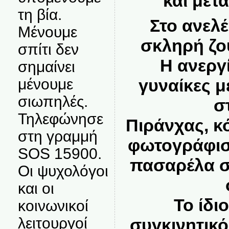
και μετ
τη βία.
Στο ανελέ
Μένουμε
σκληρή ζο
σπίτι δεν
Η ανεργί
σημαίνει
γυναίκες μ
μένουμε
σιωπηλές.
σ
Τηλεφώνησε
Πιράνχας, κ
στη γραμμή
φωτογράφισ
SOS 15900.
πασαρέλα σε
Οι ψυχολόγοι
και οι
Το ίδι
κοινωνικοί
λειτουργοί
συγκινητικό