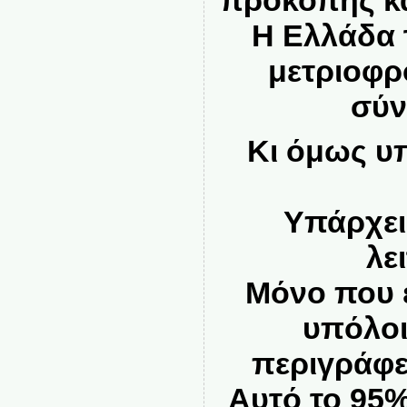
Η Ελλάδα τ
μετριοφρ
σύ
Κι όμως υ
Υπάρχει,
λε
Μόνο που ε
υπόλο
περιγράφε
Αυτό το 95