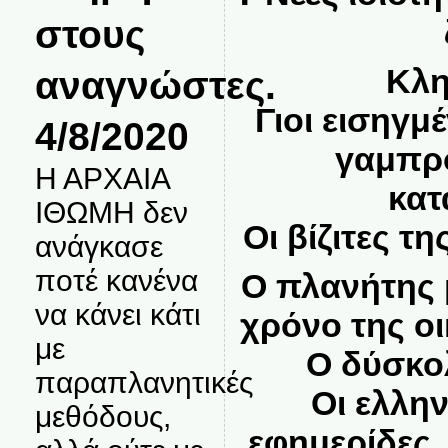
στους
Κλη
αναγνώστες.
Γιοι εισηγμ
4/8/2020
γαμπρο
Η ΑΡΧΑΙΑ
κατ
ΙΘΩΜΗ δεν
Οι βίζιτες τ
ανάγκασε
ποτέ κανένα
Ο πλανήτης μ
να κάνει κάτι
χρόνο της οι
με
Ο δύσκο
παραπλανητικές
Οι ελλην
μεθόδους,
εφημερίδες,