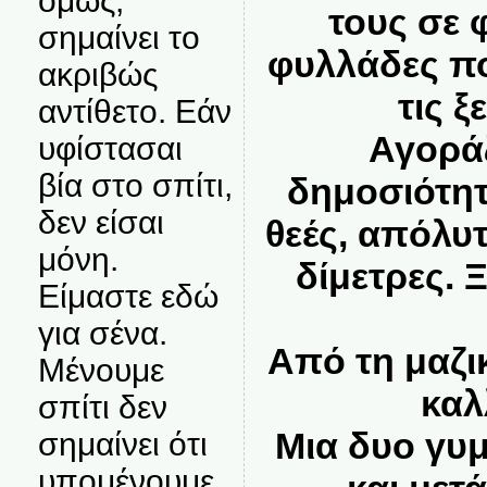
όμως,
τους σε 
σημαίνει το
φυλλάδες π
ακριβώς
τις ξ
αντίθετο. Εάν
Αγορά
υφίστασαι
βία στο σπίτι,
δημοσιότητα
δεν είσαι
θεές, απόλυ
μόνη.
δίμετρες. 
Είμαστε εδώ
για σένα.
Από τη μαζ
Μένουμε
καλ
σπίτι δεν
Μια δυο γυ
σημαίνει ότι
υπομένουμε