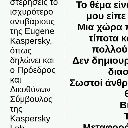
στερήσεις το
Το θέμα είν
ισχυρότερο
μου είπε
αντιβάριους
Μια χώρα 
της Eugene
τίποτα κ
Kaspersky,
πολλού
όπως
Δεν δημιου
δηλώνει και
ο Πρόεδρος
διασ
και
Σωστοί άνθρ
Διευθύνων
Σύμβουλος
Β
της
Kaspersky
Μεταφορά