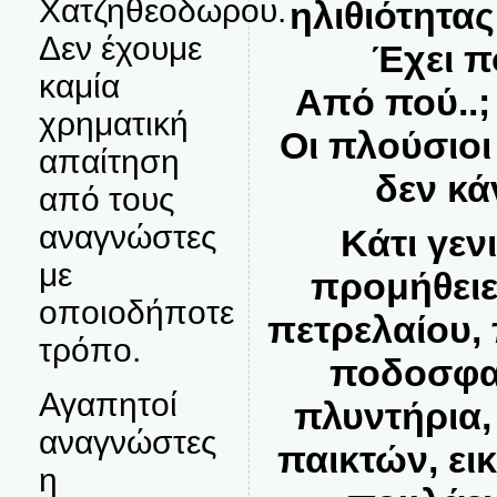
Χατζηθεοδωρου.
ηλιθιότητας
Δεν έχουμε
Έχει π
καμία
Από πού..;
χρηματική
Οι πλούσιοι
απαίτηση
δεν κά
από τους
αναγνώστες
Κάτι γεν
με
προμήθειε
οποιοδήποτε
πετρελαίου, 
τρόπο.
ποδοσφαι
Αγαπητοί
πλυντήρια
αναγνώστες
παικτών, ει
η