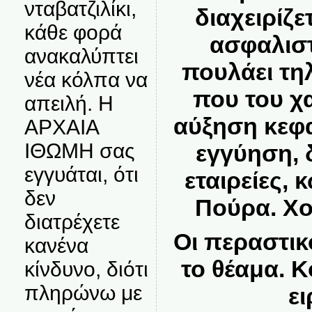
νταβατζιλίκι,
διαχειρίζε
κάθε φορά
ασφαλιστ
ανακαλύπτει
πουλάει τη
νέα κόλπα να
που του χα
απειλή. Η
αύξηση κεφα
ΑΡΧΑΙΑ
ΙΘΩΜΗ σας
εγγύηση, 
εγγυάται, ότι
εταιρείες, 
δεν
Πούρα. Χο
διατρέχετε
Οι περαστι
κανένα
το θέαμα. Κ
κίνδυνο, διότι
πληρώνω με
ει