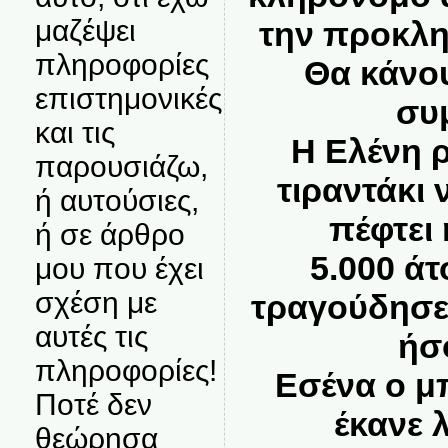
μαζέψει
την προκλη
πληροφορίες
Θα κάνο
επιστημονικές
συ
και τις
Η Ελένη ρ
παρουσιάζω,
τιραντάκι 
ή αυτούσιες,
πέφτει 
ή σε άρθρο
5.000 άτ
μου που έχει
σχέση με
τραγούδησε 
αυτές τις
ήσ
πληροφορίες!
Εσένα ο μ
Ποτέ δεν
έκανε 
θεώρησα