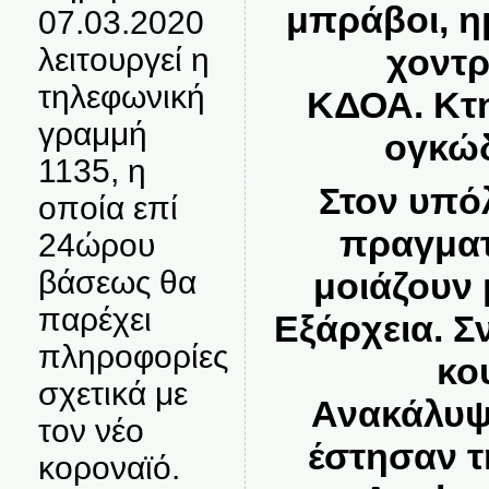
μπράβοι, ημ
07.03.2020
χοντρ
λειτουργεί η
τηλεφωνική
ΚΔΟΑ. Κτ
γραμμή
ογκώδ
1135, η
Στον υπό
οποία επί
πραγματ
24ώρου
βάσεως θα
μοιάζουν 
παρέχει
Εξάρχεια. Σ
πληροφορίες
κο
σχετικά με
Ανακάλυψα
τον νέο
έστησαν τ
κοροναϊό.