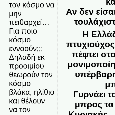
κά
τον κόσμο να
Αν δεν είσα
μην
τουλάχισ
πειθαρχεί…
Για ποιο
Η Ελλάδ
κόσμο
πτυχιούχος,
εννοούν;;;
πέφτει στο
Δηλαδή εκ
μονιμοποίη
προοιμίου
υπέρβαρη
θεωρούν τον
κόσμο
μπ
βλάκα, ηλίθιο
Γυρνάει τ
και θέλουν
μπρος τα
να τον
Κυριακής ,