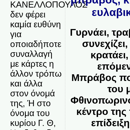
ΚΑΝΕΛΛΟΠΟΥΛΟΣ
ευλαβι
δεν φέρει
καμία ευθύνη
Γυρνάει, τρα
για
συνεχίζει
οποιαδήποτε
συναλλαγή
κρατάει,
με κάρτες η
επόμεν
άλλον τρόπω
Μπράβος π
και άλλα
του 
στον όνομά
Φθινοπωρινό
της, Ή στο
κέντρο της 
όνομα του
επίδειξ
κυρίου Γ. Θ,