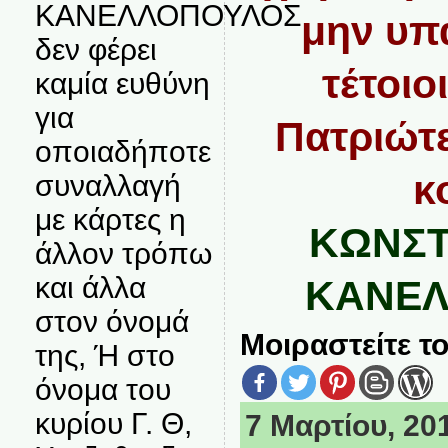
ΚΑΝΕΛΛΟΠΟΥΛΟΣ
μην υπ
δεν φέρει
τέτοιο
καμία ευθύνη
για
Πατριώτε
οποιαδήποτε
κ
συναλλαγή
με κάρτες η
ΚΩΝΣΤ
άλλον τρόπω
και άλλα
ΚΑΝΕΛ
στον όνομά
Μοιραστείτε το
της, Ή στο
όνομα του
κυρίου Γ. Θ,
7 Μαρτίου, 201