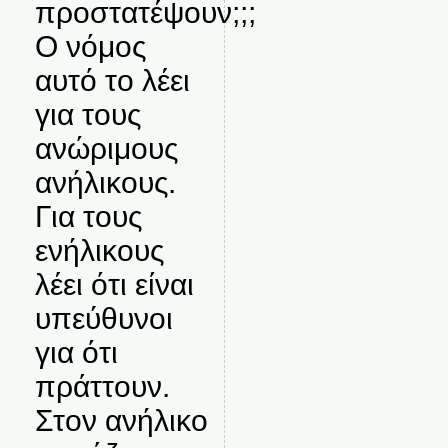
προστατέψουν;;;
Ο νόμος
αυτό το λέει
για τους
ανώριμους
ανήλικους.
Για τους
ενήλικους
λέει ότι είναι
υπεύθυνοι
για ότι
πράττουν.
Στον ανήλικο