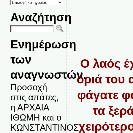
ΚΑΤΗΓΟΡΙΕΣ
ΘΕΜΑΤΩΝ
Αναζήτηση
Ενημέρωση
των
Ο λαός έ
αναγνωστών.
όριά του 
Προσοχή
φάγατε φ
στις απάτες,
η ΑΡΧΑΙΑ
τα ξερ
ΙΘΩΜΗ και ο
χειρότερ
ΚΩΝΣΤΑΝΤΙΝΟΣ