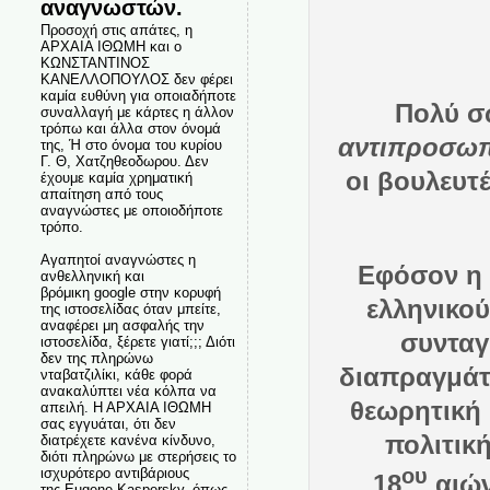
αναγνωστών.
Προσοχή στις απάτες, η
ΑΡΧΑΙΑ ΙΘΩΜΗ και ο
ΚΩΝΣΤΑΝΤΙΝΟΣ
ΚΑΝΕΛΛΟΠΟΥΛΟΣ δεν φέρει
καμία ευθύνη για οποιαδήποτε
Πολύ σω
συναλλαγή με κάρτες η άλλον
τρόπω και άλλα στον όνομά
αντιπροσωπ
της, Ή στο όνομα του κυρίου
Γ. Θ, Χατζηθεοδωρου. Δεν
οι βουλευτ
έχουμε καμία χρηματική
απαίτηση από τους
αναγνώστες με οποιοδήποτε
τρόπο.
Αγαπητοί αναγνώστες η
Εφόσον η μ
ανθελληνική και
βρόμικη google στην κορυφή
ελληνικού
της ιστοσελίδας όταν μπείτε,
αναφέρει μη ασφαλής την
συνταγ
ιστοσελίδα, ξέρετε γιατί;;; Διότι
δεν της πληρώνω
διαπραγμάτε
νταβατζιλίκι, κάθε φορά
ανακαλύπτει νέα κόλπα να
θεωρητική 
απειλή. Η ΑΡΧΑΙΑ ΙΘΩΜΗ
σας εγγυάται, ότι δεν
πολιτική
διατρέχετε κανένα κίνδυνο,
διότι πληρώνω με στερήσεις το
ου
ισχυρότερο αντιβάριους
18
αιών
της Eugene Kaspersky, όπως