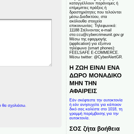
καταγγέλλουν παράνομες ή
επίμεμπτες πράξεις ή
δραστηριότητες που τελούνται
μέσω Διαδικτύου, στα
ακόλουθα στοιχεία
επικοινωνίας: Τηλεφωνικά:
11188 Στέλνοντας e-mail
στο:ccu@cybercrimeunit.gov.gr
Μέσω της εφαρμογής
(application) για έξυπνα
τηλέφωνα (smart phones):
FEELSAFE E-COMMERCE.
Μέσω twitter: @CyberAlertGR.
Η ΖΩΗ ΕΙΝΑΙ ΕΝΑ
ΔΩΡΟ ΜΟΝΑΔΙΚΟ
ΜΗΝ ΤΗΝ
ΑΦΑΙΡΕΙΣ
Εάν σκέφτεστε την αυτοκτονία
ή εάν ανησυχείτε για κάποιον
υ θα σχολιάσω.
δικό σας καλέστε στο 1018, τη
γραμμή παρέμβασης για την
αυτοκτονία.
ΣΟΣ ζήτα βοήθεια