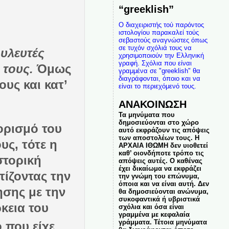
“greeklish”
Ο διαχειριστής τού παρόντος
ιστολογίου παρακαλεί τούς
σεβαστούς αναγνώστες όπως
σε τυχόν σχόλιά τους να
ουλευτές
χρησιμοποιούν την Ελληνική
γραφή. Σχόλια που είναι
 τους.
Όμως
γραμμένα σε "greeklish" θα
διαγράφονται, όποιο και να
υς και κατ’
είναι το περιεχόμενό τους.
ΑΝΑΚΟΙΝΩΣΗ
Τα μηνύματα που
δημοσιεύονται στο χώρο
ορισμό του
αυτό εκφράζουν τις απόψεις
των αποστολέων τους. Η
υς, τότε η
ΑΡΧΑΙΑ ΙΘΩΜΗ δεν υιοθετεί
καθ’ οιονδήποτε τρόπο τις
στορική
απόψεις αυτές. Ο καθένας
έχει δικαίωμα να εκφράζει
τίζοντας την
την γνώμη του επώνυμα,
όποια και να είναι αυτή. Δεν
ησης με την
θα δημοσιεύονται ανώνυμα,
συκοφαντικά ή υβριστικά
ρκεια του
σχόλια και όσα είναι
γραμμένα με κεφαλαία
γράμματα. Τέτοια μηνύματα
 που είχε