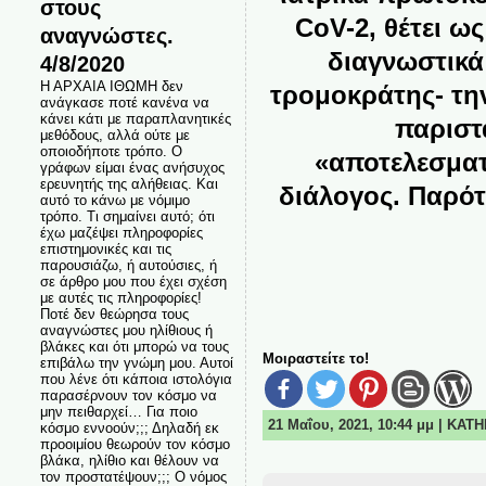
στους
CoV-2, θέτει ω
αναγνώστες.
διαγνωστικά 
4/8/2020
Η ΑΡΧΑΙΑ ΙΘΩΜΗ δεν
τρομοκράτης- τη
ανάγκασε ποτέ κανένα να
κάνει κάτι με παραπλανητικές
παριστ
μεθόδους, αλλά ούτε με
οποιοδήποτε τρόπο. Ο
«αποτελεσματ
γράφων είμαι ένας ανήσυχος
ερευνητής της αλήθειας. Και
διάλογος. Παρότι
αυτό το κάνω με νόμιμο
τρόπο. Τι σημαίνει αυτό; ότι
έχω μαζέψει πληροφορίες
επιστημονικές και τις
παρουσιάζω, ή αυτούσιες, ή
σε άρθρο μου που έχει σχέση
με αυτές τις πληροφορίες!
Ποτέ δεν θεώρησα τους
αναγνώστες μου ηλίθιους ή
βλάκες και ότι μπορώ να τους
Μοιραστείτε το!
επιβάλω την γνώμη μου. Αυτοί
που λένε ότι κάποια ιστολόγια
παρασέρνουν τον κόσμο να
μην πειθαρχεί… Για ποιο
21 Μαΐου, 2021, 10:44 μμ | ΚΑΤ
κόσμο εννοούν;;; Δηλαδή εκ
προοιμίου θεωρούν τον κόσμο
βλάκα, ηλίθιο και θέλουν να
τον προστατέψουν;;; Ο νόμος