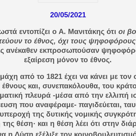
20/05/2021
στά εντοπίζει ο Α. Μανιτάκης ότι
οι β
εύουν το έθνος, όχι τους ψηφοφόρους
ές ανέκαθεν εκπροσωπούσαν ψηφοφόρο
εξαίρεση μόνον το έθνος.
άχη από το 1821 έχει να κάνει με τον 
 έθνους και, συνεπακόλουθα, του κράτο
ματική πλευρά -μέσα από την ελλιπή ι
υση που αναφέραμε- παγιδεύεται, ταυ
υπεροχή της δυτικής νομικής συγκρότ
 της θέση· και η θέση λέει ότι στην διά
α η Δύση εξέλιξε τον κοινοβουλευτισμό