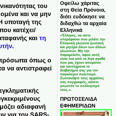
Οφείλω χάριτας
νικανότητας του
στη Θεία Πρόνοια,
ομένα και να μην
διότι ευδόκησε να
 Η υποταγή της
διδαχθώ τα αρχαία
που κατέχει/
Ελληνικά
«Έλληνες, να είστε
καταφανής και
τη
υπερήφανοι που μιλάτε την
Ελληνική γλώσσα ζωντανή
υτήν
.
και μητέρα όλων των άλλων
γλωσσών. Μη την
παραμελείτε, αφού αυτή
είναι ένα από τα λίγα αγαθά
με πρόσωπα όπως ο
που μας έχουν απομείνει
και ταυτόχρονα το
τα να αντιστραφεί
διαβατήριό σας για τον
παγκόσμιο πολιτισμό.
.
Ζωντανέψτε τους αρχαίους
σας συγγραφείς, κάνετε
γνωστόν το συλλογισμό
 εγκληματικής
τους.».
γκεκριμένους
ΠΡΩΤΟΣΕΛΙΔΑ
ΕΦΗΜΕΡΙΔΩΝ
ρμόζει αδιαφανή
ν για τον SARS-