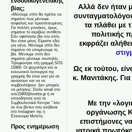
ενδοοικογενειακής
Αλλά δεν ήταν 
βίας;
συνταγματολόγου
«Μένουμε σπίτι θα πρέπει να
σημαίνει πως μένουμε
ασφαλείς και προστατευμένες.
τα πλάθει με 
Για πολλές γυναίκες, όμως,
σημαίνει το ακριβώς αντίθετο.
πολιτικής π
Εάν υφίστασαι βία στο σπίτι,
δεν είσαι μόνη. Είμαστε εδώ
εκφράζει αλήθε
για σένα. Μένουμε σπίτι δεν
σημαίνει ότι υπομένουμε τη
στιγ
βία. Μένουμε σπίτι δεν
σημαίνει μένουμε σιωπηλές.
Τηλεφώνησε στη γραμμή SOS
Ως εκ τούτου, εί
15900. Οι ψυχολόγοι και οι
κοινωνικοί λειτουργοί της
κ. Μανιτάκης. Για
γραμμής θα είναι εκεί για σε
ακούσουν και να σε
συμβουλέψουν. Δεν μπορείς
να μιλήσεις; Στείλε email στο
sos15900@isotita.gr ή σε
οποιοδήποτε από τα
Με την «λογι
Συμβουλευτικά Κέντρα ” λέει
σε ένα βίντεο που ανέβασε
οργάνωσης Κ
στο Instagram της η
Ελεονώρα Μελέτη.
επιστήμονες να
Προς ενημέρωση
ιατρικά πρωτόκ