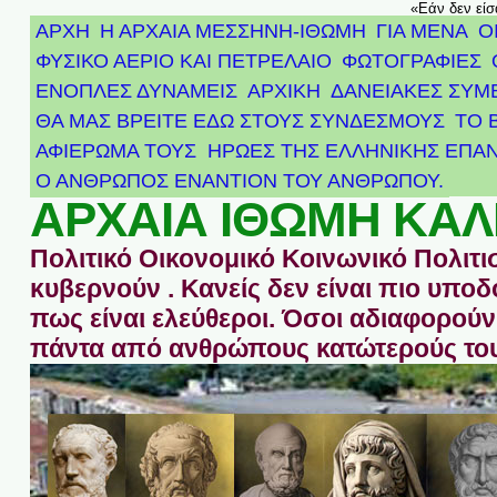
«Εάν δεν είσ
ΑΡΧΗ
Η ΑΡΧΑΙΑ ΜΕΣΣΗΝΗ-ΙΘΩΜΗ
ΓΙΑ ΜΕΝΑ
Ο
ΦΥΣΙΚΟ ΑΕΡΙΟ ΚΑΙ ΠΕΤΡΕΛΑΙΟ
ΦΩΤΟΓΡΑΦΙΕΣ
ΕΝΟΠΛΕΣ ΔΥΝΑΜΕΙΣ
ΑΡΧΙΚΉ
ΔΑΝΕΙΑΚΕΣ ΣΥΜ
ΘΑ ΜΑΣ ΒΡΕΙΤΕ ΕΔΩ ΣΤΟΥΣ ΣΥΝΔΕΣΜΟΥΣ
ΤΟ 
ΑΦΙΈΡΩΜΑ ΤΟΥΣ ΉΡΩΕΣ ΤΗΣ ΕΛΛΗΝΙΚΉΣ ΕΠΑΝ
Ο ΑΝΘΡΩΠΟΣ ΕΝΑΝΤΙΟΝ ΤΟΥ ΑΝΘΡΩΠΟΥ.
ΑΡΧΑΙΑ ΙΘΩΜΗ ΚΑΛ
Πολιτικό Οικονομικό Κοινωνικό Πολιτι
κυβερνούν . Κανείς δεν είναι πιο υπ
πως είναι ελεύθεροι. Όσοι αδιαφορούν 
πάντα από ανθρώπους κατώτερούς του