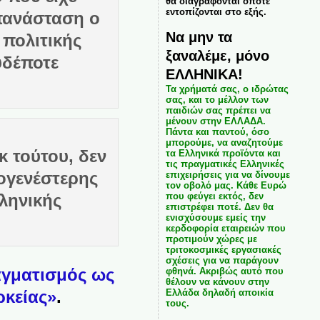
θα διαγράφονται όποτε
εντοπίζονται στο εξής.
Επανάσταση ο
Να μην τα
πολιτικής
ξαναλέμε, μόνο
υδέποτε
ΕΛΛΗΝΙΚΑ!
Τα χρήματά σας, ο ιδρώτας
σας, και το μέλλον των
παιδιών σας πρέπει να
μένουν στην ΕΛΛΑΔΑ.
Πάντα και παντού, όσο
μπορούμε, να αναζητούμε
κ τούτου, δεν
τα Ελληνικά προϊόντα και
τις πραγματικές Ελληνικές
ογενέστερης
επιχειρήσεις για να δίνουμε
τον οβολό μας. Κάθε Ευρώ
ληνικής
που φεύγει εκτός, δεν
επιστρέφει ποτέ. Δεν θα
ενισχύσουμε εμείς την
κερδοφορία εταιρειών που
προτιμούν χώρες με
τριτοκοσμικές εργασιακές
σχέσεις για να παράγουν
αγματισμός ως
φθηνά. Ακριβώς αυτό που
θέλουν να κάνουν στην
Ελλάδα δηλαδή αποικία
ρκείας»
.
τους.