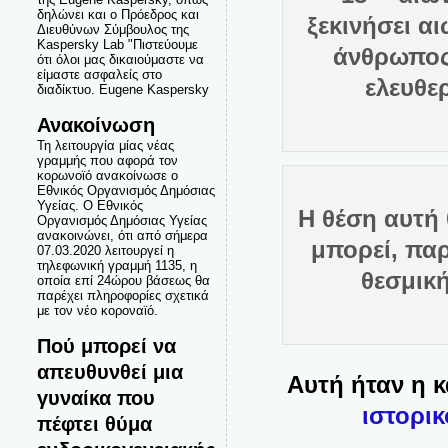
δηλώνει και ο Πρόεδρος και
ξεκινήσει α
Διευθύνων Σύμβουλος της
Kaspersky Lab "Πιστεύουμε
άνθρωπος
ότι όλοι μας δικαιούμαστε να
είμαστε ασφαλείς στο
ελευθε
διαδίκτυο. Eugene Kaspersky
Ανακοίνωση
Τη λειτουργία μίας νέας
γραμμής που αφορά τον
κορωνοϊό ανακοίνωσε ο
Εθνικός Οργανισμός Δημόσιας
Υγείας. Ο Εθνικός
Η θέση αυτή 
Οργανισμός Δημόσιας Υγείας
ανακοινώνει, ότι από σήμερα
μπορεί, πα
07.03.2020 λειτουργεί η
τηλεφωνική γραμμή 1135, η
θεσμικ
οποία επί 24ώρου βάσεως θα
παρέχει πληροφορίες σχετικά
με τον νέο κοροναϊό.
Πού μπορεί να
απευθυνθεί μια
Αυτή ήταν η κ
γυναίκα που
ιστορι
πέφτει θύμα