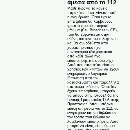
άμεσα από το 112
Μάθε πως να το κάνεις
παρακάτω. Πως γίνεται αυτή
η ενημέρωση; Όσοι έχουν
smartphone θα λαμβάνουν
γραπτό προειδοποιητικό
μήνυμα (Cell Broadcast - CB),
που θα εμφανίζεται στην
οθόνη του κινητού τηλεφώνου
και θα συνοδεύεται από
χαρακτηριστικό ήχο
συναγερμού (διαφορετικού
από κάθε άλλο ήχο
ειδοποίησης της συσκευής).
Αυτό που απαιτείται είναι οι
χρήστες των κινητών να έχουν
ενημερωμένο λογισμικό
(firmware) από τον
κατασκευαστή και παράλληλα
στα τερματικά τους. Όσοι δεν
έχουν smartphone, μπορούν
να μπουν στην ιστοσελίδα της
Γενικής Γραμματείας Πολιτικής
Προστασίας, όπου υπάρχει
ειδική υπηρεσία για το 112, να
εγγραφούν και να δηλώσουν
τον τρόπο που θέλουν να
λαμβάνουν ειδοποιήσεις. Αυτό
μπορεί να είναι, είτε μήνυμα