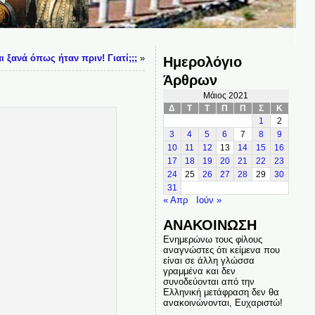
ι ξανά όπως ήταν πριν! Γιατί;;;
»
Ημερολόγιο
Άρθρων
Μάιος 2021
Δ
Τ
Τ
Π
Π
Σ
Κ
1
2
3
4
5
6
7
8
9
10
11
12
13
14
15
16
17
18
19
20
21
22
23
24
25
26
27
28
29
30
31
« Απρ
Ιούν »
ΑΝΑΚΟΙΝΩΣΗ
Ενημερώνω τους φίλους
αναγνώστες ότι κείμενα που
είναι σε άλλη γλώσσα
γραμμένα και δεν
συνοδεύονται από την
Ελληνική μετάφραση δεν θα
ανακοινώνονται, Ευχαριστώ!