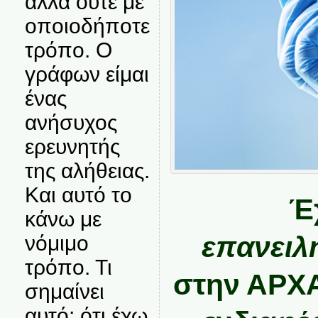
αλλά ούτε με
οποιοδήποτε
τρόπο. Ο
γράφων είμαι
ένας
ανήσυχος
ερευνητής
της αλήθειας.
Και αυτό το
Έ
κάνω με
επανειλ
νόμιμο
τρόπο. Τι
στην ΑΡΧ
σημαίνει
αυτό; ότι έχω