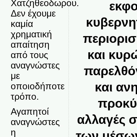
Χατζηθεοδωρου.
εκφο
Δεν έχουμε
κυβερνητ
καμία
χρηματική
περιορισ
απαίτηση
και κυρ
από τους
αναγνώστες
παρελθόν
με
και αν
οποιοδήποτε
τρόπο.
προκύ
Αγαπητοί
αλλαγές σ
αναγνώστες
η
των μέσω