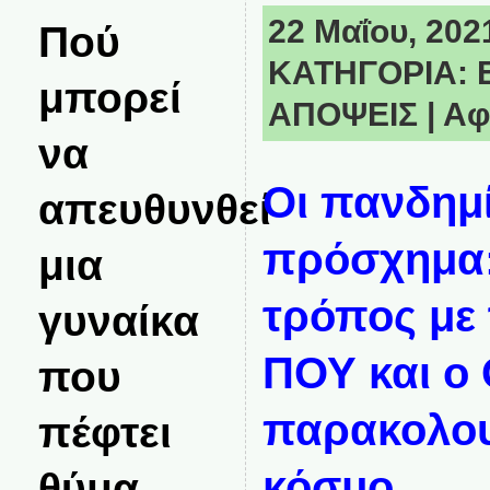
22 Μαΐου, 2021
Πού
ΚΑΤΗΓΟΡΙΑ:
μπορεί
ΑΠΟΨΕΙΣ
|
Αφ
να
Οι πανδημ
απευθυνθεί
πρόσχημα: 
μια
τρόπος με 
γυναίκα
ΠΟΥ και ο
που
παρακολου
πέφτει
κόσμο
θύμα