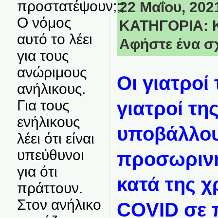
προστατέψουν;;;
22 Μαΐου, 2021
Ο νόμος
ΚΑΤΗΓΟΡΙΑ:
αυτό το λέει
Αφήστε ένα σ
για τους
ανώριμους
Οι γιατροί 
ανήλικους.
Για τους
γιατροί τη
ενήλικους
υποβάλλο
λέει ότι είναι
υπεύθυνοι
προσωρινή
για ότι
κατά της χ
πράττουν.
Στον ανήλικο
COVID σε 