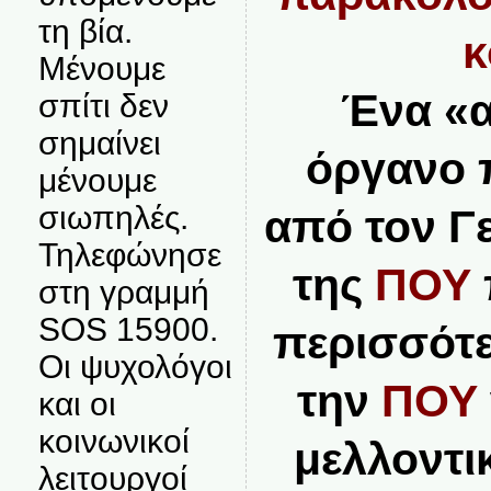
τη βία.
κ
Μένουμε
Ένα «α
σπίτι δεν
σημαίνει
όργανο 
μένουμε
σιωπηλές.
από τον Γ
Τηλεφώνησε
της
ΠΟΥ
στη γραμμή
SOS 15900.
περισσότε
Οι ψυχολόγοι
την
ΠΟΥ
και οι
κοινωνικοί
μελλοντι
λειτουργοί