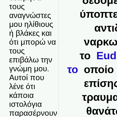
δεδομέ
τους
ύποπτε
αναγνώστες
μου ηλίθιους
αντ
ή βλάκες και
ναρκωτ
ότι μπορώ να
τους
το
Eud
επιβάλω την
το
οποίο 
γνώμη μου.
Αυτοί που
επίση
λένε ότι
κάποια
τραυμα
ιστολόγια
θανάτ
παρασέρνουν