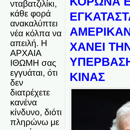
ΚΟΡΩΝΑ Ε
νταβατζιλίκι,
κάθε φορά
ΕΓΚΑΤΑΣΤ
ανακαλύπτει
ΑΜΕΡΙΚΑΝ
νέα κόλπα να
απειλή. Η
ΧΑΝΕΙ ΤΗ
ΑΡΧΑΙΑ
ΥΠΕΡΒΑΣΗ
ΙΘΩΜΗ σας
εγγυάται, ότι
ΚΙΝΑΣ
δεν
διατρέχετε
κανένα
κίνδυνο, διότι
πληρώνω με