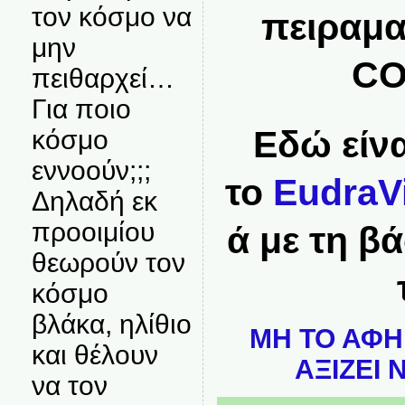
τον κόσμο να
πειραμα
μην
CO
πειθαρχεί…
Για ποιο
Εδώ είνα
κόσμο
εννοούν;;;
το
EudraV
Δηλαδή εκ
προοιμίου
ά με τη β
θεωρούν τον
κόσμο
βλάκα, ηλίθιο
ΜΗ ΤΟ ΑΦΗ
και θέλουν
ΑΞΙΖΕΙ 
να τον