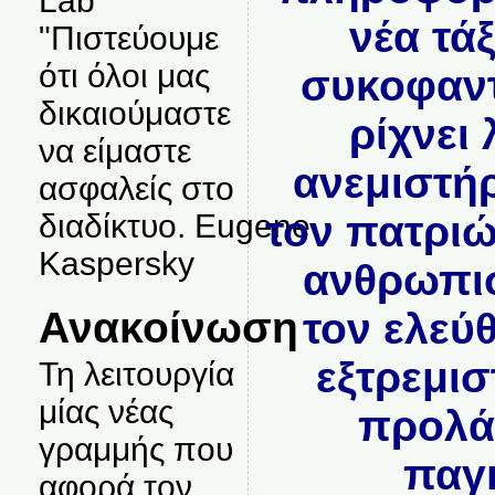
Lab
νέα τάξ
"Πιστεύουμε
ότι όλοι μας
συκοφαντ
δικαιούμαστε
ρίχνει
να είμαστε
ανεμιστήρ
ασφαλείς στο
τον πατριώ
διαδίκτυο. Eugene
Kaspersky
ανθρωπισ
Ανακοίνωση
τον ελεύ
εξτρεμισ
Τη λειτουργία
μίας νέας
προλά
γραμμής που
παγ
αφορά τον