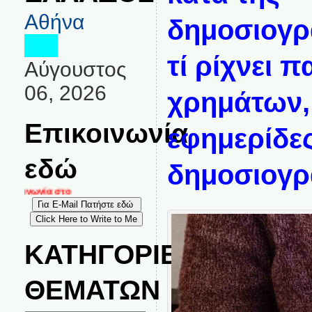
Αθήνα
δημοσιογρα
τί ρίχνει 
Αύγουστος
06, 2026
χρημάτων,
Επικοινωνία
εφημερίδες
εδώ
δημοσιογρά
κοινωνία στο
ΚΑΤΗΓΟΡΙΕΣ
ΘΕΜΑΤΩΝ