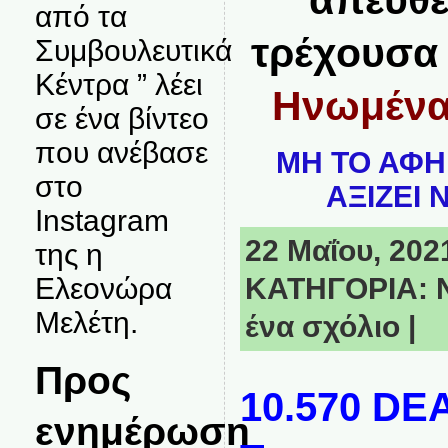
απευθε
από τα
τρέχουσα 
Συμβουλευτικά
Κέντρα ” λέει
Ηνωμένα
σε ένα βίντεο
που ανέβασε
ΜΗ ΤΟ ΑΦΗ
στο
ΑΞΙΖΕΙ 
Instagram
22 Μαΐου, 2021
της η
ΚΑΤΗΓΟΡΙΑ:
Ελεονώρα
Μελέτη.
ένα σχόλιο
|
Προς
10.570 DE
ενημέρωση