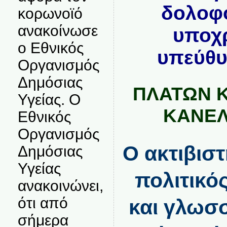
δολοφό
κορωνοϊό
ανακοίνωσε
υποχ
ο Εθνικός
υπεύθυ
Οργανισμός
Δημόσιας
ΠΛΑΤΩΝ 
Υγείας. Ο
ΚΑΝΕ
Εθνικός
Οργανισμός
Ο ακτιβισ
Δημόσιας
Υγείας
πολιτικό
ανακοινώνει,
ότι από
και γλωσ
σήμερα