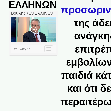
ΕΛΛΗΝΩΝ
προσωριν
της άδε
ανάγκη
επιτρέ
εμβολίων
παιδιά κά
και ότι δ
περαιτέρω