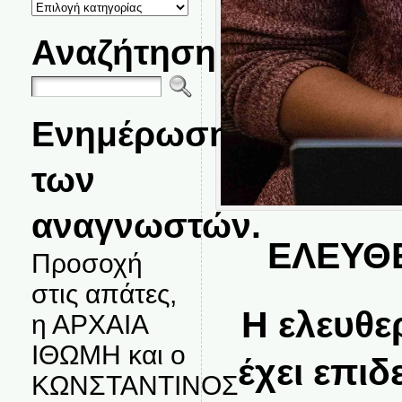
ΚΑΤΗΓΟΡΙΕΣ
ΘΕΜΑΤΩΝ
Αναζήτηση
Ενημέρωση
των
αναγνωστών.
ΕΛΕΥΘ
Προσοχή
στις απάτες,
Η ελευθε
η ΑΡΧΑΙΑ
ΙΘΩΜΗ και ο
έχει επιδ
ΚΩΝΣΤΑΝΤΙΝΟΣ