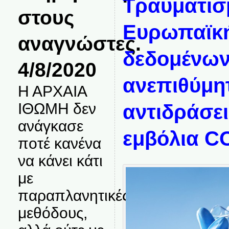
Τραυματισ
στους
Ευρωπαϊκ
αναγνώστες.
δεδομένων
4/8/2020
ανεπιθύμη
Η ΑΡΧΑΙΑ
ΙΘΩΜΗ δεν
αντιδράσει
ανάγκασε
εμβόλια C
ποτέ κανένα
να κάνει κάτι
με
παραπλανητικές
μεθόδους,