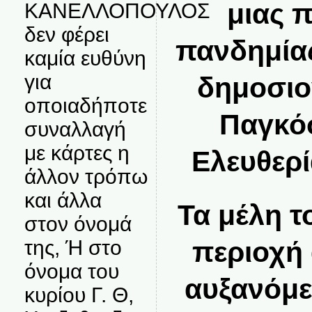
μιας 
ΚΑΝΕΛΛΟΠΟΥΛΟΣ
δεν φέρει
πανδημία
καμία ευθύνη
για
δημοσιο
οποιαδήποτε
Παγκό
συναλλαγή
με κάρτες η
Ελευθερί
άλλον τρόπω
και άλλα
Τα μέλη τ
στον όνομά
της, Ή στο
περιοχή 
όνομα του
αυξανόμε
κυρίου Γ. Θ,