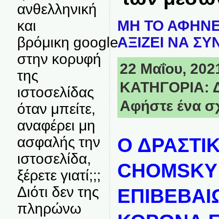
ανθελληνική
ΜΗ ΤΟ ΑΦΗΝΕ
και
ΑΞΙΖΕΙ ΝΑ ΣΥ
βρόμικη google
στην κορυφή
22 Μαΐου, 2021
της
ΚΑΤΗΓΟΡΙΑ:
ιστοσελίδας
Αφήστε ένα σ
όταν μπείτε,
αναφέρει μη
ασφαλής την
Ο ΔΡΑΣΤΙ
ιστοσελίδα,
CHOMSKY
ξέρετε γιατί;;;
Διότι δεν της
ΕΠΙΒΕΒΑΙΩ
πληρώνω