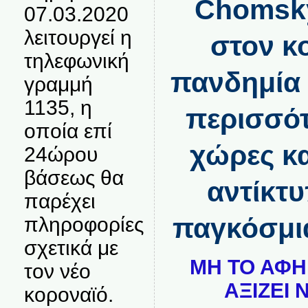
Chomsky
07.03.2020
λειτουργεί η
στον κ
τηλεφωνική
πανδημία 
γραμμή
1135, η
περισσότ
οποία επί
χώρες κα
24ώρου
βάσεως θα
αντίκτυ
παρέχει
παγκόσμια
πληροφορίες
σχετικά με
ΜΗ ΤΟ ΑΦΗ
τον νέο
ΑΞΙΖΕΙ 
κοροναϊό.