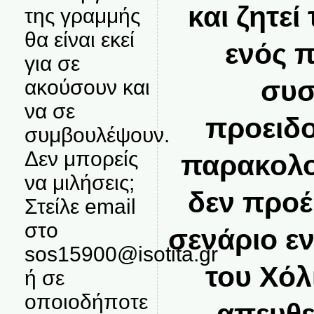
και ζητεί
της γραμμής
θα είναι εκεί
ενός 
για σε
συσ
ακούσουν και
να σε
προειδο
συμβουλέψουν.
Δεν μπορείς
παρακολο
να μιλήσεις;
δεν προέ
Στείλε email
στο
σενάριο ε
sos15900@isotita.gr
του Χόλ
ή σε
οποιοδήποτε