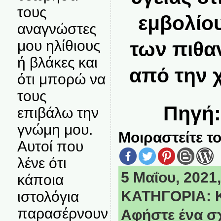
τους
εμβολίο
αναγνώστες
μου ηλίθιους
των πιθα
ή βλάκες και
από την 
ότι μπορώ να
τους
Πηγή
επιβάλω την
γνώμη μου.
Μοιραστείτε το
Αυτοί που
λένε ότι
5 Μαΐου, 2021,
κάποια
ΚΑΤΗΓΟΡΙΑ:
ιστολόγια
παρασέρνουν
Αφήστε ένα σ