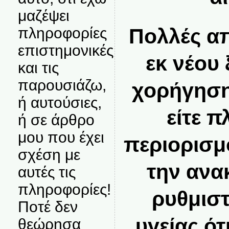
μαζέψει
πληροφορίες
Πολλές απ
επιστημονικές
εκ νέου 
και τις
παρουσιάζω,
χορήγηση
ή αυτούσιες,
είτε 
ή σε άρθρο
μου που έχει
περιορισμ
σχέση με
την ανα
αυτές τις
πληροφορίες!
ρυθμισ
Ποτέ δεν
υγείας ότ
θεώρησα