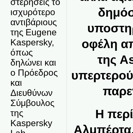
στερήσεις το
δημόσ
ισχυρότερο
αντιβάριους
υποστηρ
της Eugene
οφέλη απ
Kaspersky,
όπως
της A
δηλώνει και
ο Πρόεδρος
υπερτερού
και
παρε
Διευθύνων
Σύμβουλος
Η περ
της
Kaspersky
Αλμπέρτα,