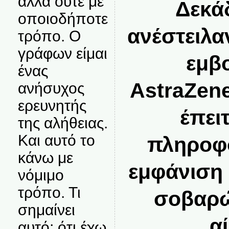
αλλά ούτε με
Δεκά
οποιοδήποτε
ανέστειλα
τρόπο. Ο
γράφων είμαι
εμβο
ένας
AstraZene
ανήσυχος
ερευνητής
έπει
της αλήθειας.
Και αυτό το
πληροφο
κάνω με
εμφάνιση
νόμιμο
τρόπο. Τι
σοβαρ
σημαίνει
α
αυτό; ότι έχω