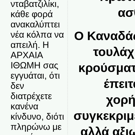
νταβατζιλίκι,
ασ
κάθε φορά
ανακαλύπτει
Ο Καναδάς
νέα κόλπα να
απειλή. Η
τουλάχ
ΑΡΧΑΙΑ
ΙΘΩΜΗ σας
κρούσμα
εγγυάται, ότι
έπει
δεν
διατρέχετε
χορή
κανένα
συγκεκριμ
κίνδυνο, διότι
πληρώνω με
αλλά αξι