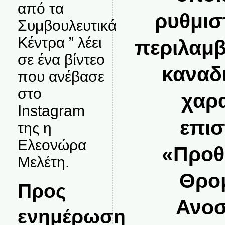
από τα
ρυθμισ
Συμβουλευτικά
Κέντρα ” λέει
περιλαμβ
σε ένα βίντεο
καναδι
που ανέβασε
στο
χαρα
Instagram
επισ
της η
Ελεονώρα
«Προθ
Μελέτη.
Θρο
Προς
Ανοσ
ενημέρωση