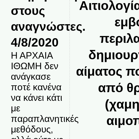
Αιτιολογί
στους
εμβ
αναγνώστες.
περιλα
4/8/2020
δημιουρ
Η ΑΡΧΑΙΑ
ΙΘΩΜΗ δεν
αίματος π
ανάγκασε
από θ
ποτέ κανένα
να κάνει κάτι
(χαμη
με
παραπλανητικές
αιμοπ
μεθόδους,