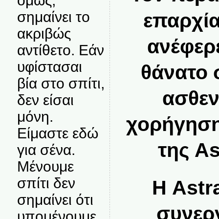
όμως,
σημαίνει το
επαρχία
ακριβώς
ανέφερ
αντίθετο. Εάν
υφίστασαι
θάνατο 
βία στο σπίτι,
ασθεν
δεν είσαι
μόνη.
χορήγηση
Είμαστε εδώ
της A
για σένα.
Μένουμε
σπίτι δεν
Η Astr
σημαίνει ότι
συνεργ
υπομένουμε