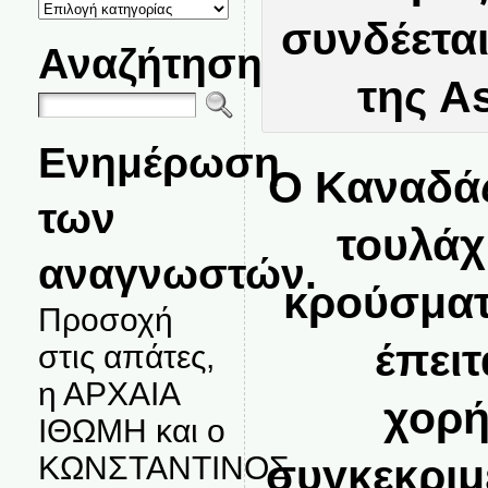
ΚΑΤΗΓΟΡΙΕΣ
ΘΕΜΑΤΩΝ
Αναζήτηση
Ενημέρωση
Ο Καναδάς
των
τουλάχ
αναγνωστών.
κρούσμα
Προσοχή
έπει
στις απάτες,
η ΑΡΧΑΙΑ
χορή
ΙΘΩΜΗ και ο
ΚΩΝΣΤΑΝΤΙΝΟΣ
συγκεκριμ