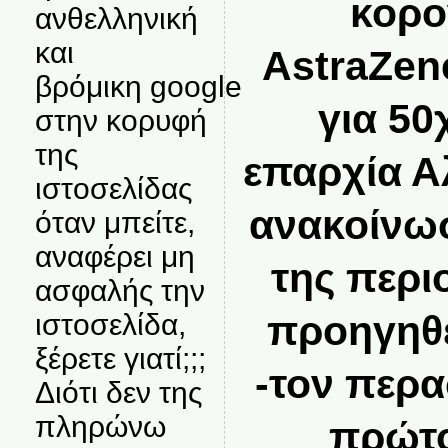
κορο
ανθελληνική
και
AstraZen
βρόμικη google
για 50
στην κορυφή
της
επαρχία Α
ιστοσελίδας
ανακοίνωσ
όταν μπείτε,
αναφέρει μη
της περι
ασφαλής την
ιστοσελίδα,
προηγηθε
ξέρετε γιατί;;;
-τον περα
Διότι δεν της
πληρώνω
πρώτο