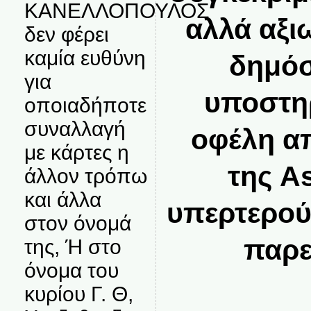
ΚΑΝΕΛΛΟΠΟΥΛΟΣ
αλλά αξι
δεν φέρει
καμία ευθύνη
δημόσ
για
υποστηρ
οποιαδήποτε
συναλλαγή
οφέλη απ
με κάρτες η
της A
άλλον τρόπω
και άλλα
υπερτερού
στον όνομά
παρε
της, Ή στο
όνομα του
κυρίου Γ. Θ,