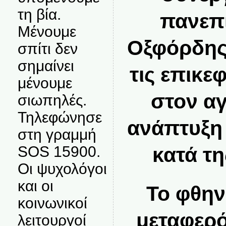
τη βία.
πανεπι
Μένουμε
Οξφόρδης,
σπίτι δεν
σημαίνει
τις επικε
μένουμε
στον αγ
σιωπηλές.
Τηλεφώνησε
ανάπτυξη 
στη γραμμή
SOS 15900.
κατά τ
Οι ψυχολόγοι
και οι
Το φθην
κοινωνικοί
μεταφερό
λειτουργοί