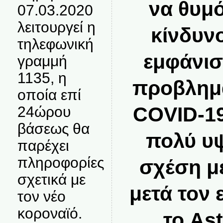
να θυμό
07.03.2020
λειτουργεί η
κίνδυν
τηλεφωνική
εμφάνι
γραμμή
1135, η
προβλημ
οποία επί
COVID-1
24ώρου
βάσεως θα
πολύ υψ
παρέχει
πληροφορίες
σχέση με
σχετικά με
μετά τον
τον νέο
κοροναϊό.
το As