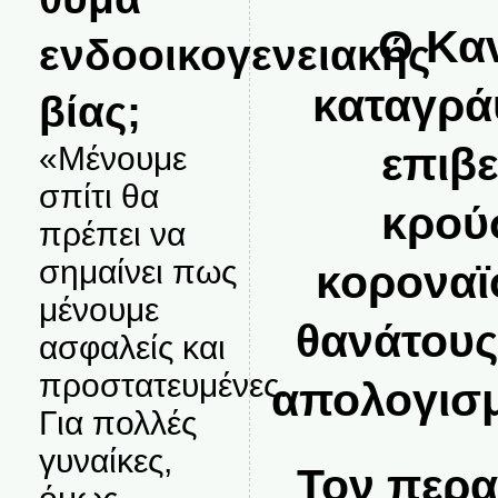
Ο Καν
ενδοοικογενειακής
καταγρά
βίας;
επιβ
«Μένουμε
σπίτι θα
κρού
πρέπει να
σημαίνει πως
κοροναϊ
μένουμε
θανάτους
ασφαλείς και
προστατευμένες.
απολογισμ
Για πολλές
γυναίκες,
Τον περα