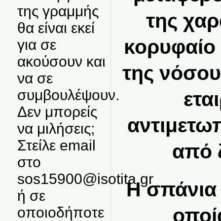
της γραμμής
της χαρ
θα είναι εκεί
κορυφαίο 
για σε
ακούσουν και
της νόσου
να σε
συμβουλέψουν.
εται
Δεν μπορείς
αντιμετωπ
να μιλήσεις;
Στείλε email
από 
στο
sos15900@isotita.gr
Η σπάνια 
ή σε
οποιοδήποτε
οποί