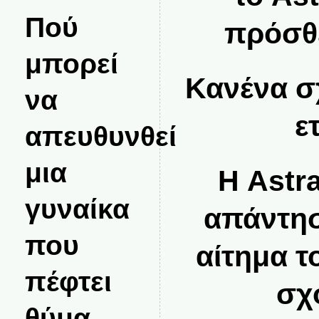
Πού
πρόσθε
μπορεί
Κανένα σ
να
ε
απευθυνθεί
μια
Η Astr
γυναίκα
απάντησ
που
αίτημα τ
πέφτει
σχ
θύμα