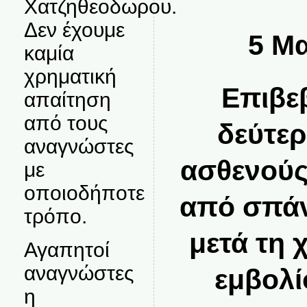
Χατζηθεοδωρου.
Δεν έχουμε
5 Μα
καμία
χρηματική
Επιβε
απαίτηση
από τους
δεύτερ
αναγνώστες
ασθενούς
με
οποιοδήποτε
από σπά
τρόπο.
μετά τη 
Αγαπητοί
αναγνώστες
εμβολί
η