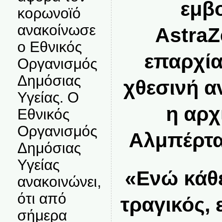
εμβο
κορωνοϊό
ανακοίνωσε
AstraZ
ο Εθνικός
επαρχία
Οργανισμός
Δημόσιας
χθεσινή α
Υγείας. Ο
η αρχ
Εθνικός
Οργανισμός
Αλμπέρτα
Δημόσιας
Υγείας
«Ενώ κάθε
ανακοινώνει,
ότι από
τραγικός, 
σήμερα