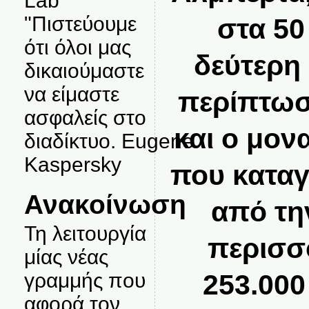
Lab
"Πιστεύουμε
στα 50 
ότι όλοι μας
δεύτερη
δικαιούμαστε
να είμαστε
περίπτω
ασφαλείς στο
και ο μον
διαδίκτυο. Eugene
Kaspersky
που καταγ
Ανακοίνωση
από τη
Τη λειτουργία
περισσ
μίας νέας
γραμμής που
253.000
αφορά τον