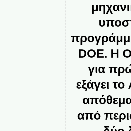
μηχανι
υποστ
προγράμμ
DOE. Η O
για πρ
εξάγει το
απόθεμα
από περι