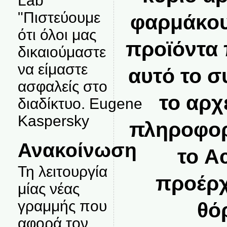
Lab
"Πιστεύουμε
φαρμάκου 
ότι όλοι μας
προϊόντα 
δικαιούμαστε
να είμαστε
αυτό το σ
ασφαλείς στο
το αρχ
διαδίκτυο. Eugene
Kaspersky
πληροφορί
Ανακοίνωση
το A
Τη λειτουργία
προέρχ
μίας νέας
γραμμής που
θό
αφορά τον