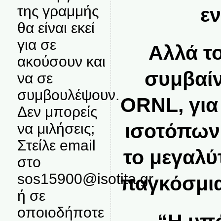
της γραμμής
εν
θα είναι εκεί
για σε
Αλλά το
ακούσουν και
συμβαίν
να σε
συμβουλέψουν.
ORNL, για
Δεν μπορείς
ισοτόπων
να μιλήσεις;
Στείλε email
το μεγαλύ
στο
sos15900@isotita.gr
παγκόσμι
ή σε
οποιοδήποτε