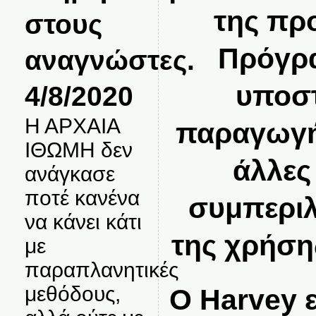
της πρ
στους
Πρόγρα
αναγνώστες.
υποστ
4/8/2020
Η ΑΡΧΑΙΑ
παραγωγή 
ΙΘΩΜΗ δεν
άλλες
ανάγκασε
ποτέ κανένα
συμπερι
να κάνει κάτι
της χρήση
με
παραπλανητικές
μεθόδους,
Ο Harvey ε