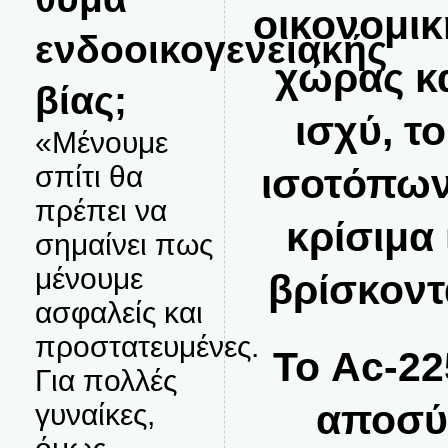
οικονομικ
ενδοοικογενειακής
χώρας κα
βίας;
ισχύ, τ
«Μένουμε
σπίτι θα
ισοτόπων
πρέπει να
κρίσιμα
σημαίνει πως
μένουμε
βρίσκοντ
ασφαλείς και
προστατευμένες.
Το Ac-22
Για πολλές
αποσύ
γυναίκες,