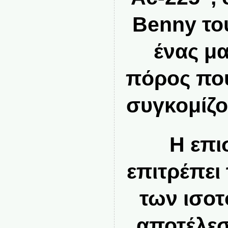
Benny το
ένας μ
πόρος πο
συγκομίζο
Η επι
επιτρέπει
των ισοτ
αποτέλεσ