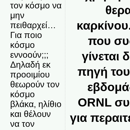
τον κόσμο να
θερα
μην
καρκίνου
πειθαρχεί…
Για ποιο
που συ
κόσμο
γίνεται
εννοούν;;;
Δηλαδή εκ
πηγή του
προοιμίου
θεωρούν τον
εβδομά
κόσμο
ORNL συλ
βλάκα, ηλίθιο
και θέλουν
για περαι
να τον