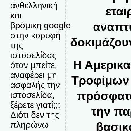
ανθελληνική
εται
και
αναπτ
βρόμικη google
στην κορυφή
δοκιμάζου
της
ιστοσελίδας
Η Αμερικα
όταν μπείτε,
αναφέρει μη
Τροφίμων
ασφαλής την
πρόσφατ
ιστοσελίδα,
ξέρετε γιατί;;;
την πα
Διότι δεν της
πληρώνω
βασικ