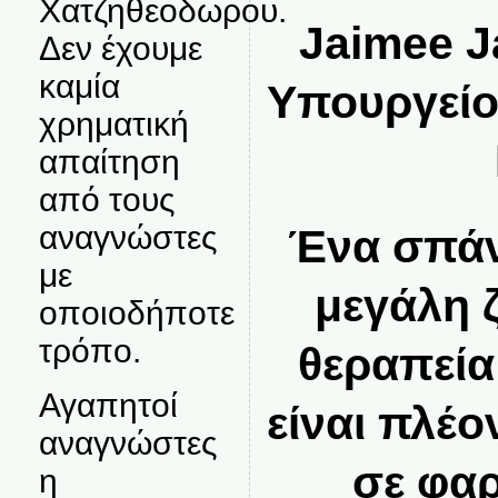
Χατζηθεοδωρου.
Jaimee J
Δεν έχουμε
καμία
Υπουργείο
χρηματική
απαίτηση
από τους
αναγνώστες
Ένα σπάν
με
μεγάλη 
οποιοδήποτε
τρόπο.
θεραπεία
Αγαπητοί
είναι πλέο
αναγνώστες
σε φαρ
η