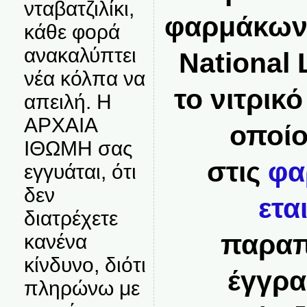
νταβατζιλίκι,
φαρμάκων 
κάθε φορά
ανακαλύπτει
National 
νέα κόλπα να
το νιτρικό
απειλή. Η
ΑΡΧΑΙΑ
οποίο
ΙΘΩΜΗ σας
στις
φα
εγγυάται, ότι
δεν
ετα
διατρέχετε
παραπ
κανένα
κίνδυνο, διότι
έγγρα
πληρώνω με