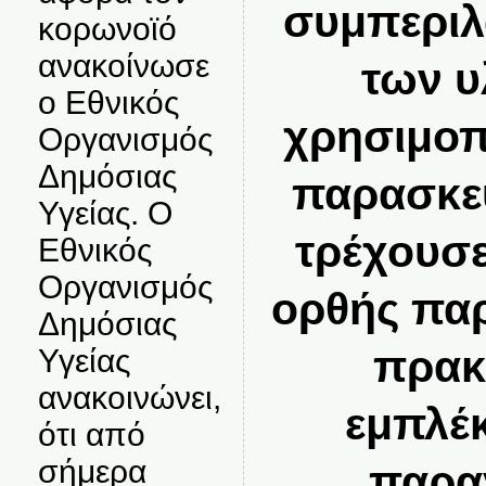
συμπερι
κορωνοϊό
ανακοίνωσε
των υ
ο Εθνικός
χρησιμοπ
Οργανισμός
Δημόσιας
παρασκευ
Υγείας. Ο
τρέχουσε
Εθνικός
Οργανισμός
ορθής πα
Δημόσιας
πρακ
Υγείας
ανακοινώνει,
εμπλέκ
ότι από
σήμερα
παρα