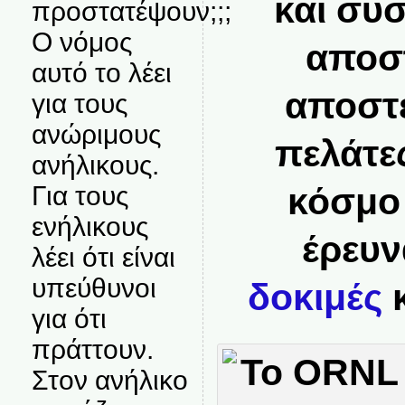
και συ
προστατέψουν;;;
Ο νόμος
αποσ
αυτό το λέει
αποστέ
για τους
ανώριμους
πελάτε
ανήλικους.
Για τους
κόσμο 
ενήλικους
έρευν
λέει ότι είναι
υπεύθυνοι
δοκιμές
κ
για ότι
πράττουν.
Στον ανήλικο