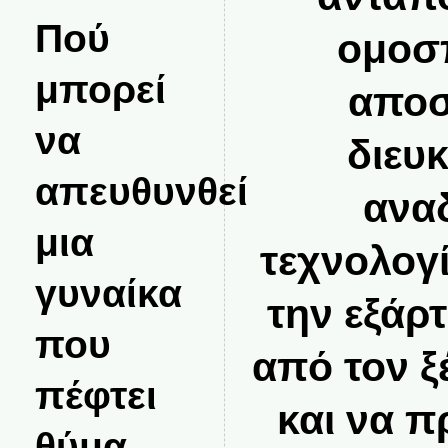
Πού
ομοσ
μπορεί
αποσ
να
διευκ
απευθυνθεί
ανα
μια
τεχνολογί
γυναίκα
την εξάρ
που
από τον ξ
πέφτει
και να π
θύμα