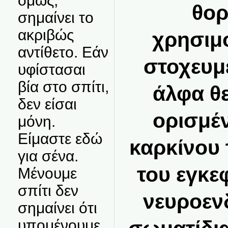
όμως,
θορ
σημαίνει το
ακριβώς
χρησιμο
αντίθετο. Εάν
στοχευμ
υφίστασαι
βία στο σπίτι,
άλφα θε
δεν είσαι
ορισμέ
μόνη.
Είμαστε εδώ
καρκίνου 
για σένα.
του εγκε
Μένουμε
σπίτι δεν
νευροεν
σημαίνει ότι
υπομένουμε