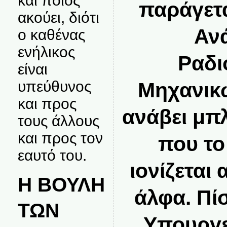
και ποιος
παράγετα
ακούει, διότι
Αν
ο καθένας
ενήλικος
Ραδι
είναι
υπεύθυνος
Μηχανικ
και προς
ανάβει μπ
τους άλλους
και προς τον
που το
εαυτό του.
ιονίζεται
Η ΒΟΥΛΗ
άλφα. Πί
ΤΩΝ
Υπουργε