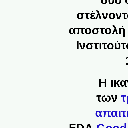
δύο 
στέλνοντ
αποστολή 
Ινστιτού
Η ικ
των
τ
απαι