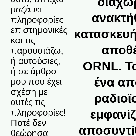
διαχωρ
μαζέψει
ανακτή
πληροφορίες
επιστημονικές
κατασκευή
και τις
αποθέ
παρουσιάζω,
ή αυτούσιες,
ORNL. Το
ή σε άρθρο
ένα απ
μου που έχει
σχέση με
ραδιοϊ
αυτές τις
πληροφορίες!
εμφανίζ
Ποτέ δεν
αποσυντίθ
θεώρησα