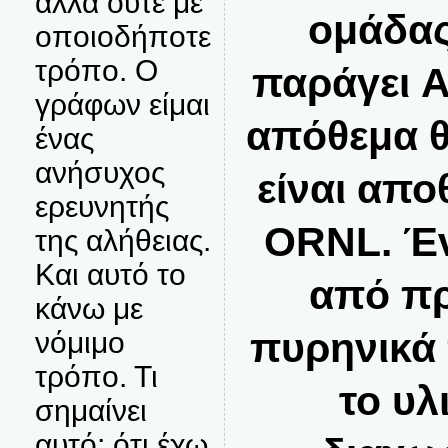
αλλά ούτε με
ομάδα
οποιοδήποτε
τρόπο. Ο
παράγει A
γράφων είμαι
απόθεμα θ
ένας
ανήσυχος
είναι απο
ερευνητής
ORNL. Έ
της αλήθειας.
Και αυτό το
από π
κάνω με
πυρηνικά
νόμιμο
τρόπο. Τι
το υλ
σημαίνει
αυτό; ότι έχω