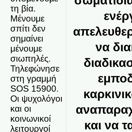
σωματίδι
τη βία.
ενέρ
Μένουμε
σπίτι δεν
απελευθε
σημαίνει
να δι
μένουμε
σιωπηλές.
διαδικα
Τηλεφώνησε
εμποδ
στη γραμμή
SOS 15900.
καρκινι
Οι ψυχολόγοι
αναπαραχ
και οι
κοινωνικοί
και να 
λειτουργοί