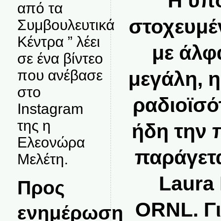
“Η υπ
από τα
στοχευμέ
Συμβουλευτικά
Κέντρα ” λέει
με άλφ
σε ένα βίντεο
που ανέβασε
μεγάλη, η
στο
ραδιοϊσό
Instagram
της η
ήδη την 
Ελεονώρα
παράγετα
Μελέτη.
Laura 
Προς
ORNL. Γι
ενημέρωση