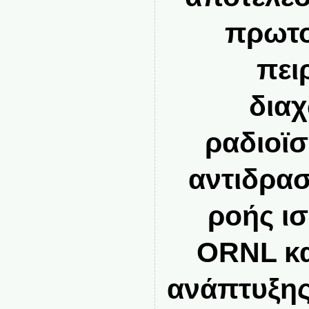
πρωτ
πει
δια
ραδιοϊ
αντιδρα
ροής ι
ORNL κα
ανάπτυξης