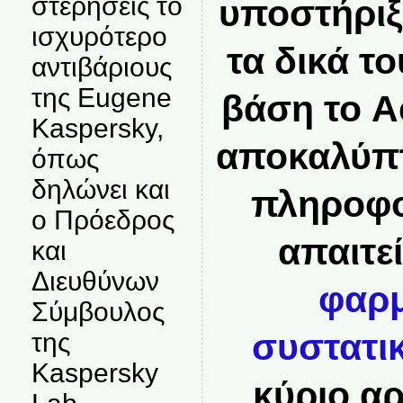
στερήσεις το
υποστήριξ
ισχυρότερο
τα δικά τ
αντιβάριους
της Eugene
βάση το A
Kaspersky,
αποκαλύπτ
όπως
δηλώνει και
πληροφο
ο Πρόεδρος
απαιτε
και
Διευθύνων
φαρμ
Σύμβουλος
συστατι
της
Kaspersky
κύριο α