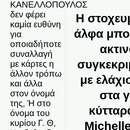
ΚΑΝΕΛΛΟΠΟΥΛΟΣ
δεν φέρει
Η στοχευ
καμία ευθύνη
άλφα μπορ
για
οποιαδήποτε
ακτι
συναλλαγή
συγκεκρι
με κάρτες η
άλλον τρόπω
με ελάχι
και άλλα
στον όνομά
στα 
της, Ή στο
κύτταρ
όνομα του
κυρίου Γ. Θ,
Michell