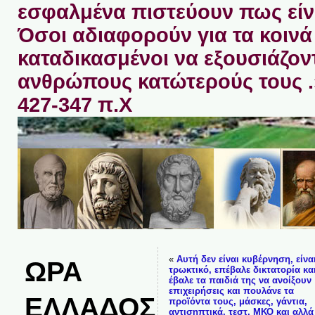
εσφαλμένα πιστεύουν πως είνα
Όσοι αδιαφορούν για τα κοινά 
καταδικασμένοι να εξουσιάζον
ανθρώπους κατώτερούς τους 
427-347 π.Χ
«
Αυτή δεν είναι κυβέρνηση, είνα
ΩΡΑ
τρωκτικό, επέβαλε δικτατορία κα
έβαλε τα παιδιά της να ανοίξουν
επιχειρήσεις και πουλάνε τα
ΕΛΛΑΔΟΣ
προϊόντα τους, μάσκες, γάντια,
αντισηπτικά, τεστ, ΜΚΟ και αλλ