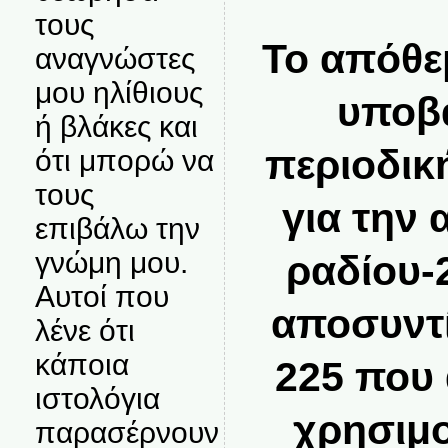
τους
Το απόθε
αναγνώστες
μου ηλίθιους
υποβά
ή βλάκες και
περιοδικ
ότι μπορώ να
τους
για την
επιβάλω την
γνώμη μου.
ραδίου-
Αυτοί που
αποσυντί
λένε ότι
κάποια
225 που 
ιστολόγια
χρησιμο
παρασέρνουν