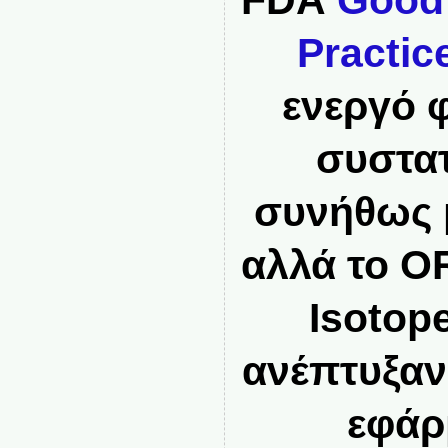
FDA
Good
Practic
ενεργό 
συστατ
συνήθως μ
αλλά το O
Isotop
ανέπτυξαν
εφάρ