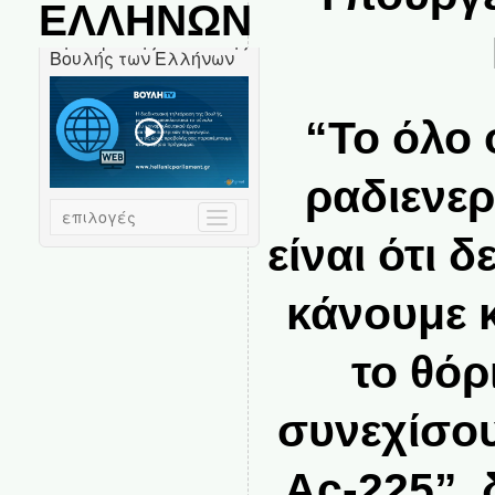
ΕΛΛΗΝΩΝ
“Το όλο 
ραδιενε
είναι ότι δ
κάνουμε κ
το θόρ
συνεχίσου
Ac-225”, 