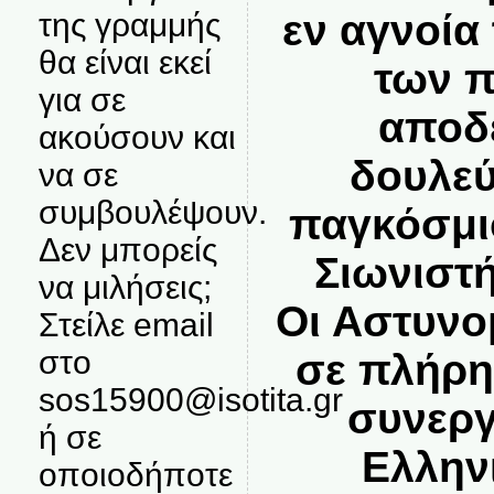
της γραμμής
εν αγνοία
θα είναι εκεί
των 
για σε
αποδε
ακούσουν και
δουλεύ
να σε
συμβουλέψουν.
παγκόσμι
Δεν μπορείς
Σιωνιστ
να μιλήσεις;
Οι Αστυνο
Στείλε email
στο
σε πλήρη
sos15900@isotita.gr
συνεργ
ή σε
Ελλην
οποιοδήποτε