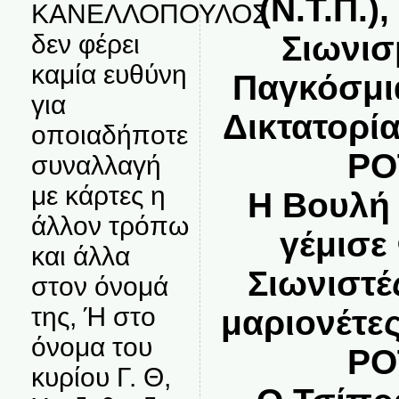
(Ν.Τ.Π.)
ΚΑΝΕΛΛΟΠΟΥΛΟΣ
Σιωνισ
δεν φέρει
καμία ευθύνη
Παγκόσμι
για
Δικτατορί
οποιαδήποτε
ΡΟ
συναλλαγή
με κάρτες η
Η Βουλή
άλλον τρόπω
γέμισε
και άλλα
Σιωνιστέ
στον όνομά
της, Ή στο
μαριονέτες
όνομα του
ΡΟ
κυρίου Γ. Θ,