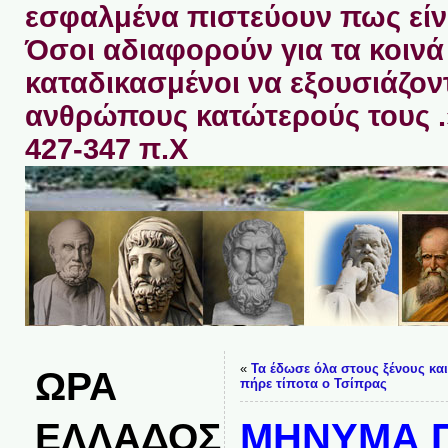
εσφαλμένα πιστεύουν πως είνα
Όσοι αδιαφορούν για τα κοινά 
καταδικασμένοι να εξουσιάζον
ανθρώπους κατώτερούς τους 
427-347 π.Χ
«
Τα έδωσε όλα στους ξένους και
ΩΡΑ
πήρε τίποτα ο Τσίπρας
ΕΛΛΑΔΟΣ
ΜΗΝΥΜΑ 