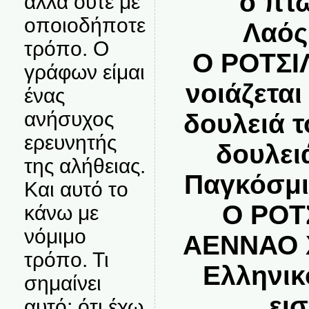
ο πτ
αλλά ούτε με
οποιοδήποτε
Λαός;;
τρόπο. Ο
Ο ΡΟΤΣΙ
γράφων είμαι
νοιάζεται
ένας
ανήσυχος
δουλειά τ
ερευνητής
δουλειά
της αλήθειας.
Παγκόσμι
Και αυτό το
Ο ΡΟΤ
κάνω με
νόμιμο
ΑΕΝΝΑΟ Χ
τρόπο. Τι
Ελληνικ
σημαίνει
ει
αυτό; ότι έχω