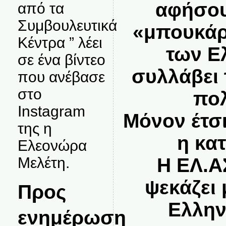
αφήσου
από τα
Συμβουλευτικά
«μπουκάρ
Κέντρα ” λέει
των Ε
σε ένα βίντεο
συλλάβει
που ανέβασε
στο
πολ
Instagram
Μόνον έτσι
της η
η κα
Ελεονώρα
Μελέτη.
Η ΕΛ.Α
ψεκάζει 
Προς
Ελλην
ενημέρωση