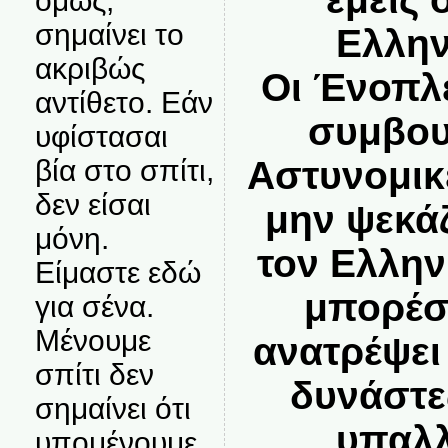
όμως,
σημαίνει το
Ελλην
ακριβώς
Οι Ένοπλ
αντίθετο. Εάν
συμβου
υφίστασαι
βία στο σπίτι,
Αστυνομικ
δεν είσαι
μην ψεκά
μόνη.
τον Ελλην
Είμαστε εδώ
μπορέσ
για σένα.
Μένουμε
ανατρέψει
σπίτι δεν
δυνάστε
σημαίνει ότι
υπαλλ
υπομένουμε