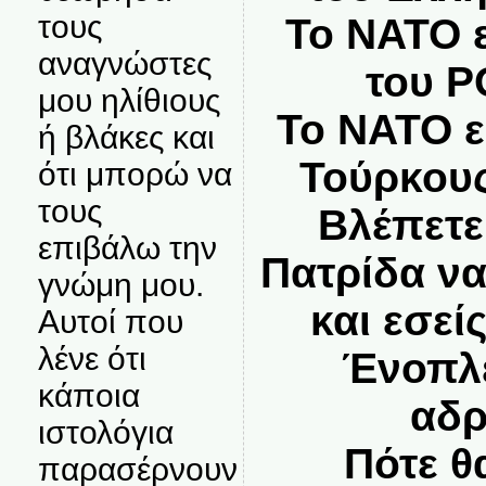
τους
Το ΝΑΤΟ ε
αναγνώστες
του Ρ
μου ηλίθιους
Το ΝΑΤΟ ε
ή βλάκες και
Τούρκους
ότι μπορώ να
τους
Βλέπετε
επιβάλω την
Πατρίδα να
γνώμη μου.
και εσεί
Αυτοί που
λένε ότι
Ένοπλε
κάποια
αδρ
ιστολόγια
Πότε θα
παρασέρνουν