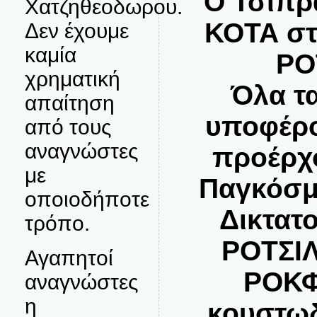
Ο Τσίπρ
Χατζηθεοδωρου.
ΚΟΤΑ στ
Δεν έχουμε
καμία
ΡΟ
χρηματική
Όλα τ
απαίτηση
υποφέρο
από τους
αναγνώστες
προέρχο
με
Παγκόσμ
οποιοδήποτε
Δικτατο
τρόπο.
ΡΟΤΣΙΛ
Αγαπητοί
ΡΟΚΦ
αναγνώστες
η
κουστωδ