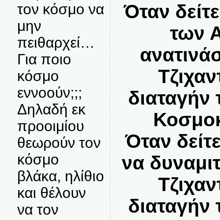
τον κόσμο να
Όταν δείτ
μην
των 
πειθαρχεί…
ανατινά
Για ποιο
Τζιχαν
κόσμο
εννοούν;;;
διαταγήν
Δηλαδή εκ
Κοσμοκ
προοιμίου
Όταν δείτ
θεωρούν τον
κόσμο
να δυναμιτ
βλάκα, ηλίθιο
Τζιχαν
και θέλουν
διαταγήν
να τον