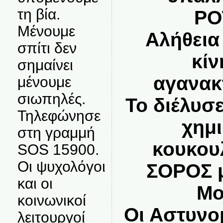
τη βία.
ΡΟ
Μένουμε
Αλήθεια 
σπίτι δεν
κί
σημαίνει
αγανακ
μένουμε
σιωπηλές.
Το διέλυσε
Τηλεφώνησε
χημι
στη γραμμή
κουκου
SOS 15900.
Οι ψυχολόγοι
ΣΟΡΟΣ μ
και οι
Μο
κοινωνικοί
Οι Αστυνο
λειτουργοί