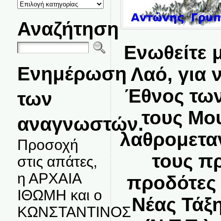
ΚΑΤΗΓΟΡΙΕΣ
ΘΕΜΑΤΩΝ
Αναζήτηση
Ενωθείτε 
Ενημέρωση
Λαό, για
Έθνος τω
των
τους Μο
αναγνωστών.
λαθρομετα
Προσοχή
τους π
στις απάτες,
η ΑΡΧΑΙΑ
προδότες 
ΙΘΩΜΗ και ο
Νέας Τάξ
ΚΩΝΣΤΑΝΤΙΝΟΣ