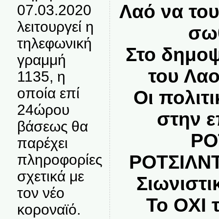
Λαό να του
07.03.2020
λειτουργεί η
σωθ
τηλεφωνική
Στο δημοψ
γραμμή
του Λαο
1135, η
οποία επί
Οι πολιτι
24ώρου
στην ε
βάσεως θα
ΡΟ
παρέχει
πληροφορίες
ΡΟΤΣΙΛΝΤ
σχετικά με
Σιωνιστι
τον νέο
Το ΟΧΙ 
κοροναϊό.