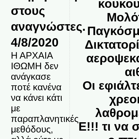
κουκου
στους
Μολό
αναγνώστες.
Παγκόσμ
4/8/2020
Δικτατορ
Η ΑΡΧΑΙΑ
αεροψεκ
ΙΘΩΜΗ δεν
αι
ανάγκασε
Οι εφιάλτ
ποτέ κανένα
να κάνει κάτι
χρεο
με
λαθρομ
παραπλανητικές
Ε!!! τι να
μεθόδους,