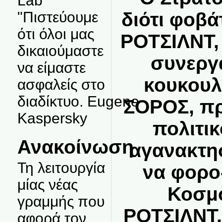
Lab
"Πιστεύουμε
διότι φοβά
ότι όλοι μας
ΡΟΤΣΙΛΝΤ, 
δικαιούμαστε
συνεργ
να είμαστε
κουκουλ
ασφαλείς στο
διαδίκτυο. Eugene
ΣΟΡΟΣ, πρ
Kaspersky
πολιτι
Ανακοίνωση
αγανακτη
Τη λειτουργία
να φορο
μίας νέας
Κοσμ
γραμμής που
ΡΟΤΣΙΛΝΤ,
αφορά τον