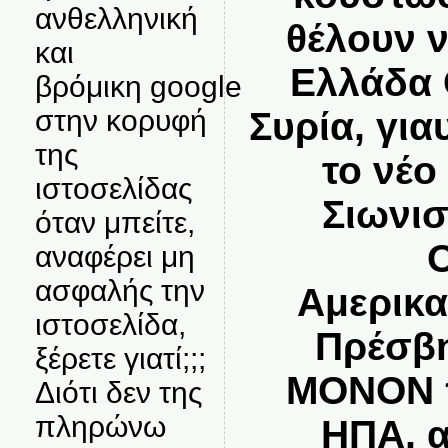
ανθελληνική
θέλουν 
και
Ελλάδα 
βρόμικη google
στην κορυφή
Συρία, γι
της
το νέο
ιστοσελίδας
Σιωνι
όταν μπείτε,
αναφέρει μη
ασφαλής την
Αμερικα
ιστοσελίδα,
Πρέσβη
ξέρετε γιατί;;;
ΜΟΝΟΝ 
Διότι δεν της
πληρώνω
ΗΠΑ, α