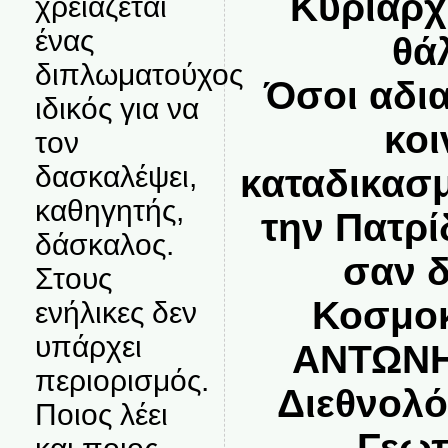
Κυριαρχ
χρειάζεται
ένας
θά
διπλωματούχος
Όσοι αδι
ιδικός για να
κοι
τον
δασκαλέψει,
καταδικασ
καθηγητής,
την Πατρί
δάσκαλος.
σαν δ
Στους
Κοσμοκ
ενήλικες δεν
υπάρχει
ΑΝΤΩΝΗ
περιορισμός.
Διεθνολό
Ποιος λέει
Γεωπ