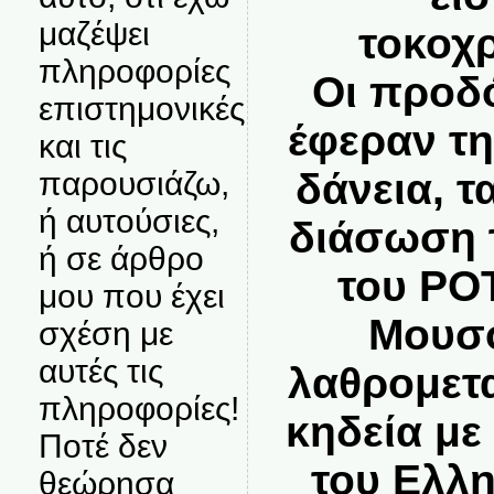
μαζέψει
τοκοχρ
πληροφορίες
Οι προδό
επιστημονικές
έφεραν τη
και τις
παρουσιάζω,
δάνεια, τ
ή αυτούσιες,
διάσωση 
ή σε άρθρο
του ΡΟ
μου που έχει
Μουσ
σχέση με
αυτές τις
λαθρομετα
πληροφορίες!
κηδεία με
Ποτέ δεν
του Ελλη
θεώρησα