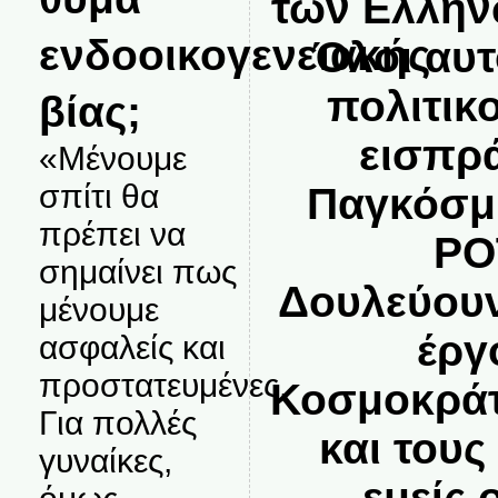
των Ελλήν
ενδοοικογενειακής
Όλοι αυτ
πολιτικο
βίας;
εισπρ
«Μένουμε
σπίτι θα
Παγκόσμι
πρέπει να
ΡΟ
σημαίνει πως
Δουλεύουν
μένουμε
έργ
ασφαλείς και
προστατευμένες.
Κοσμοκράτ
Για πολλές
και του
γυναίκες,
εμείς