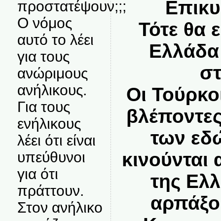
Επικυ
προστατέψουν;;;
Ο νόμος
Τότε θα ε
αυτό το λέει
Ελλάδα 
για τους
στ
ανώριμους
ανήλικους.
Οι Τούρκο
Για τους
βλέποντες
ενήλικους
των εδ
λέει ότι είναι
υπεύθυνοι
κινούνται 
για ότι
της Ελλ
πράττουν.
αρπάξο
Στον ανήλικο