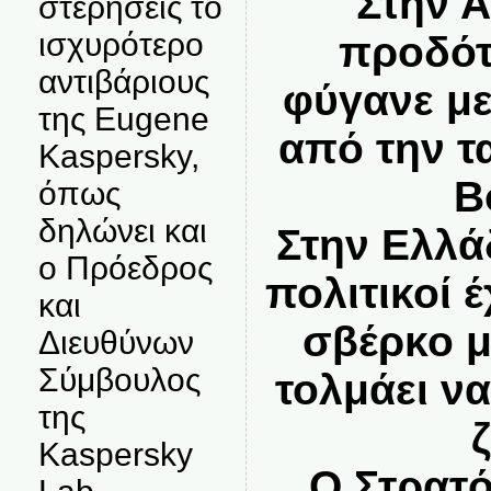
Στην Α
στερήσεις το
ισχυρότερο
προδότ
αντιβάριους
φύγανε με
της Eugene
από την τ
Kaspersky,
Β
όπως
δηλώνει και
Στην Ελλά
ο Πρόεδρος
πολιτικοί 
και
σβέρκο μ
Διευθύνων
Σύμβουλος
τολμάει να
της
Kaspersky
Ο Στρατό