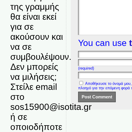
της γραμμής
θα είναι εκεί
για σε
ακούσουν και
You can use
να σε
συμβουλέψουν.
Δεν μπορείς
(required)
να μιλήσεις;
Αποθήκευσε το όνομά μου, 
Στείλε email
πλοηγό για την επόμενη φορά
στο
sos15900@isotita.gr
ή σε
οποιοδήποτε