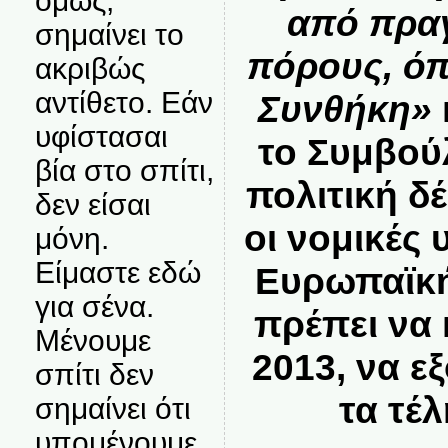
όμως,
από πραγ
σημαίνει το
πόρους, ό
ακριβώς
αντίθετο. Εάν
Συνθήκη»
υφίστασαι
το Συμβού
βία στο σπίτι,
πολιτική δ
δεν είσαι
οι νομικές
μόνη.
Είμαστε εδώ
Ευρωπαϊκή
για σένα.
πρέπει να
Μένουμε
2013, να ε
σπίτι δεν
τα τέλ
σημαίνει ότι
υπομένουμε