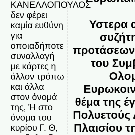
ΚΑΝΕΛΛΟΠΟΥΛΟΣ
δεν φέρει
Υστερα 
καμία ευθύνη
για
συζήτ
οποιαδήποτε
προτάσεων
συναλλαγή
του Συμ
με κάρτες η
Ολομ
άλλον τρόπω
και άλλα
Ευρωκοιν
στον όνομά
θέμα της έ
της, Ή στο
Πολυετούς
όνομα του
Πλαισίου τ
κυρίου Γ. Θ,