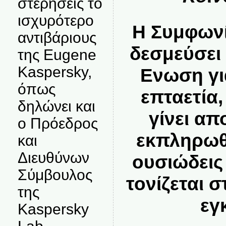
στερήσεις το
ισχυρότερο
Η Συμφωνί
αντιβάριους
δεσμεύσει
της Eugene
Kaspersky,
Ενωση γι
όπως
επταετία,
δηλώνει και
γίνει απ
ο Πρόεδρος
εκπληρωθ
και
Διευθύνων
ουσιώδεις
Σύμβουλος
τονίζεται 
της
εγ
Kaspersky