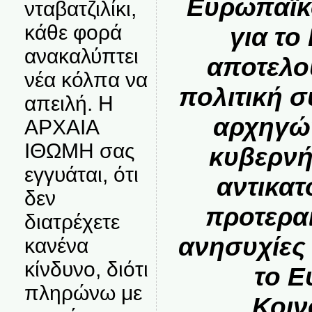
Ευρωπαϊκ
νταβατζιλίκι,
κάθε φορά
για το
ανακαλύπτει
αποτελο
νέα κόλπα να
πολιτική 
απειλή. Η
αρχηγώ
ΑΡΧΑΙΑ
ΙΘΩΜΗ σας
κυβερνή
εγγυάται, ότι
αντικατ
δεν
προτεραι
διατρέχετε
ανησυχίες
κανένα
κίνδυνο, διότι
το 
πληρώνω με
Κοιν