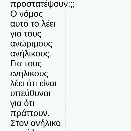
προστατέψουν;;;
Ο νόμος
αυτό το λέει
για τους
ανώριμους
ανήλικους.
Για τους
ενήλικους
λέει ότι είναι
υπεύθυνοι
για ότι
πράττουν.
Στον ανήλικο