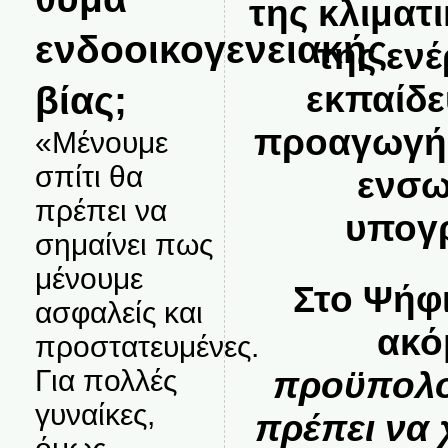
της κλιματ
ενδοοικογενειακής
της ενέ
βίας;
εκπαίδε
προαγωγή 
«Μένουμε
σπίτι θα
ενσω
πρέπει να
υπογρ
σημαίνει πως
μένουμε
Στο Ψήφι
ασφαλείς και
ακό
προστατευμένες.
Για πολλές
προϋπολο
γυναίκες,
πρέπει να 