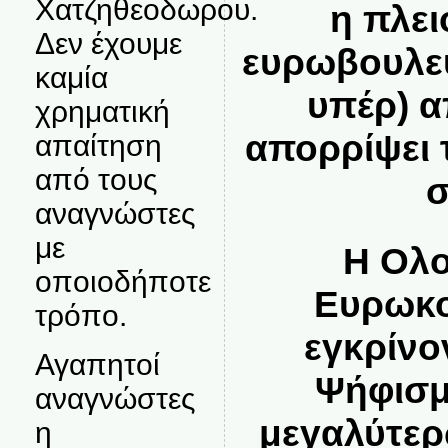
Χατζηθεοδωρου.
η πλε
Δεν έχουμε
ευρωβουλε
καμία
υπέρ) 
χρηματική
απορρίψει 
απαίτηση
από τους
σ
αναγνώστες
με
Η Ολο
οποιοδήποτε
Ευρωκο
τρόπο.
εγκρίνο
Αγαπητοί
Ψήφισμ
αναγνώστες
μεγαλύτερ
η