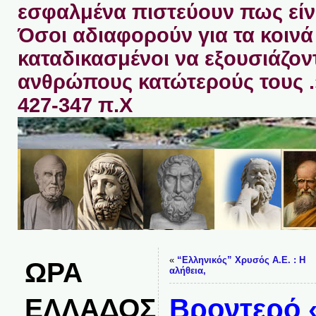
εσφαλμένα πιστεύουν πως είνα
Όσοι αδιαφορούν για τα κοινά 
καταδικασμένοι να εξουσιάζον
ανθρώπους κατώτερούς τους 
427-347 π.Χ
«
“Ελληνικός” Χρυσός Α.Ε. : Η
ΩΡΑ
αλήθεια,
ΕΛΛΑΔΟΣ
Βροντερό «