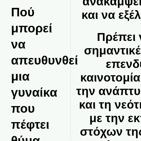
ανακάμψει
Πού
και να εξέ
μπορεί
Πρέπει
να
σημαντικέ
απευθυνθεί
επενδ
μια
καινοτομία
την ανάπτυ
γυναίκα
και τη νεό
που
με την 
πέφτει
στόχων τη
θύμα