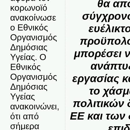
θα απ
κορωνοϊό
σύγχρονο
ανακοίνωσε
ευέλικτ
ο Εθνικός
Οργανισμός
προϋπολο
Δημόσιας
μπορέσει 
Υγείας. Ο
ανάπτυξ
Εθνικός
Οργανισμός
εργασίας κ
Δημόσιας
το χάσμ
Υγείας
πολιτικών
ανακοινώνει,
ΕΕ και των
ότι από
σήμερα
επι