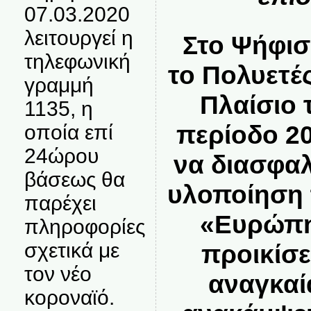
07.03.2020
λειτουργεί η
Στο Ψήφισμ
τηλεφωνική
το Πολυετέ
γραμμή
Πλαίσιο 
1135, η
περίοδο 2
οποία επί
24ώρου
να διασφαλ
βάσεως θα
υλοποίηση 
παρέχει
«Ευρώπη
πληροφορίες
σχετικά με
προικίσε
τον νέο
αναγκαί
κοροναϊό.