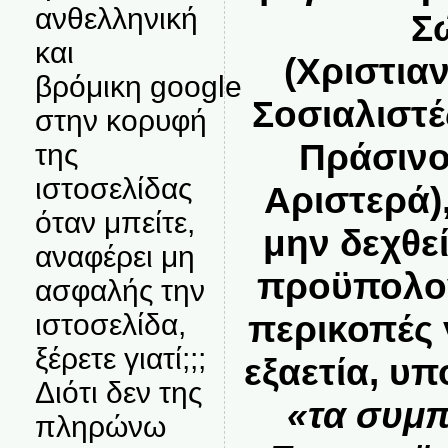
ανθελληνική
Σ
και
(Χριστια
βρόμικη google
Σοσιαλιστέ
στην κορυφή
Πράσινο
της
ιστοσελίδας
Αριστερά)
όταν μπείτε,
μην δεχθεί
αναφέρει μη
προϋπολογ
ασφαλής την
ιστοσελίδα,
περικοπές 
ξέρετε γιατί;;;
εξαετία, υπ
Διότι δεν της
«τα συμ
πληρώνω