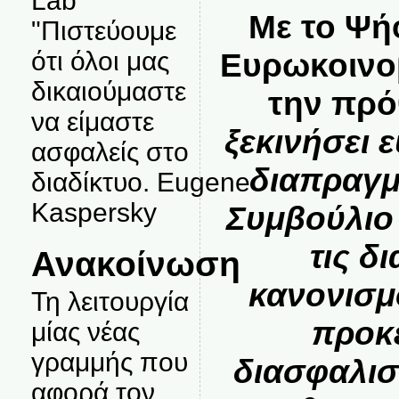
Lab
Με το Ψή
"Πιστεύουμε
Ευρωκοινο
ότι όλοι μας
δικαιούμαστε
την πρό
να είμαστε
ξεκινήσει 
ασφαλείς στο
διαπραγμ
διαδίκτυο. Eugene
Kaspersky
Συμβούλιο 
τις δ
Ανακοίνωση
κανονισμ
Τη λειτουργία
προκ
μίας νέας
γραμμής που
διασφαλισ
αφορά τον